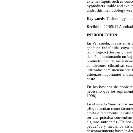
external inputs such as conc
byproducts usable and availa
under this methodology was u
Key words
: Technology adop
Recibido: 22/05/14 Aprobad
INTRODUCCIÓN
En Venezuela, los sistemas
genética indefinida, cuya 
tecnológico (Boscán y Sandr
del año, ocasionando un baj
productividad de los sistem
condiciones climáticas cara
utilizadas para incrementar
esfuerzos importantes al des
costo.
En los bovinos de doble pr
necesario que los suplemen
1998).
En el estado Yaracuy, los su
pH que actúan como factores 
afecta directamente la calid
ser una práctica conveniente
algunos nutrientes (Chicco 
pequeños y medianos sistem
desconocimiento hasta la defi