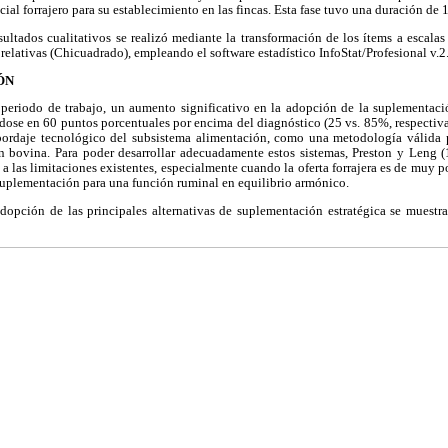
ial forrajero para su establecimiento en las fincas. Esta fase tuvo una duración de 
sultados cualitativos se realizó mediante la transformación de los ítems a escalas 
relativas (Chicuadrado), empleando el software estadístico InfoStat/Profesional v.2
ÓN
l periodo de trabajo, un aumento significativo en la adopción de la suplementaci
dose en 60 puntos porcentuales por encima del diagnóstico (25 vs. 85%, respectiva
bordaje tecnológico del subsistema alimentación, como una metodología válida 
n bovina. Para poder desarrollar adecuadamente estos sistemas, Preston y Leng (
 a las limitaciones existentes, especialmente cuando la oferta forrajera es de muy p
uplementación para una función ruminal en equilibrio armónico.
dopción de las principales alternativas de suplementación estratégica se muestra