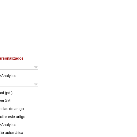
ersonalizados
 Analytics
ol (pdf)
 em XML
cias do artigo
itar este artigo
 Analytics
ão automática