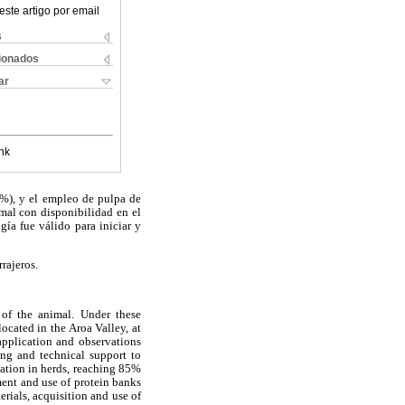
este artigo por email
s
cionados
ar
nk
5%), y el empleo de pulpa de
mal con disponibilidad en el
ía fue válido para iniciar y
rajeros.
 of the animal. Under these
ocated in the Aroa Valley, at
application and observations
ng and technical support to
tation in herds, reaching 85%
ment and use of protein banks
rials, acquisition and use of