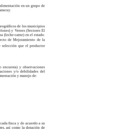
a alimentación en un grupo de
aracuy.
geográficos de los municipios
lones) y Veroes (Sectores El
 (leche-carne) en el estado.
ecto de Mejoramiento de la
 selección que el productor
po encuesta) y observaciones
taciones y/o debilidades del
lementación y manejo de:
 cada finca y de acuerdo a su
es, así como la dotación de