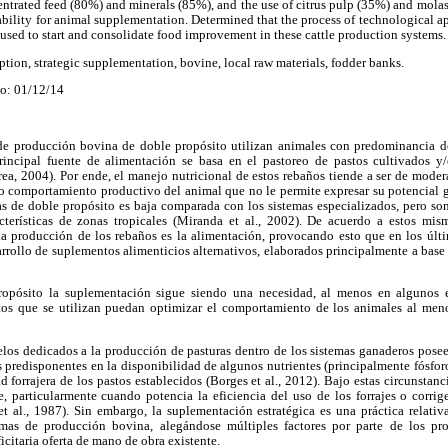
entrated feed (80%) and minerals (85%), and the use of citrus pulp (35%) and molas
bility for animal supplementation. Determined that the process of technological 
sed to start and consolidate food improvement in these cattle production systems.
tion, strategic supplementation, bovine, local raw materials, fodder banks.
o: 01/12/14
 de producción bovina de doble propósito utilizan animales con predominancia 
principal fuente de alimentación se basa en el pastoreo de pastos cultivados y
ea, 2004). Por ende, el manejo nutricional de estos rebaños tiende a ser de mode
o comportamiento productivo del animal que no le permite expresar su potencial g
as de doble propósito es baja comparada con los sistemas especializados, pero s
cterísticas de zonas tropicales (Miranda et al., 2002). De acuerdo a estos mis
 la producción de los rebaños es la alimentación, provocando esto que en los úl
arrollo de suplementos alimenticios alternativos, elaborados principalmente a base 
opósito la suplementación sigue siendo una necesidad, al menos en algunos es
tos que se utilizan puedan optimizar el comportamiento de los animales al meno
elos dedicados a la producción de pasturas dentro de los sistemas ganaderos poseen
predisponentes en la disponibilidad de algunos nutrientes (principalmente fósforo
ad forrajera de los pastos establecidos (Borges et al., 2012). Bajo estas circunstan
, particularmente cuando potencia la eficiencia del uso de los forrajes o corrig
et al., 1987). Sin embargo, la suplementación estratégica es una práctica relati
as de producción bovina, alegándose múltiples factores por parte de los pr
citaria oferta de mano de obra existente.