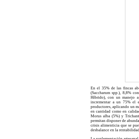
En el 35% de las fincas ab
(Saccharum spp.), 8,8% co
Híbrido), con un manejo ag
incrementar a un 75% el e
productores, aplicando un m
en cantidad como en calidad
Morus alba (5%) y Trichanth
permitan disponer de abundan
crisis alimenticia que se pu
desbalance en la rentabilidad
La suplementación artesanal s