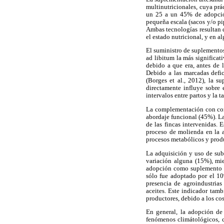
multinutricionales, cuya prá
un 25 a un 45% de adopción 
pequeña escala (sacos y/o pi
Ambas tecnologías resultan d
el estado nutricional, y en a
El suministro de suplementos
ad libitum la más significat
debido a que era, antes de 
Debido a las marcadas defic
(Borges et al., 2012), la 
directamente influye sobre
intervalos entre partos y la 
La complementación con conc
abordaje funcional (45%). L
de las fincas intervenidas. 
proceso de molienda en la ag
procesos metabólicos y prod
La adquisición y uso de sub
variación alguna (15%), mie
adopción como suplemento al
sólo fue adoptado por el 10
presencia de agroindustrias
aceites. Este indicador tamb
productores, debido a los cos
En general, la adopción de
fenómenos climátológicos, co