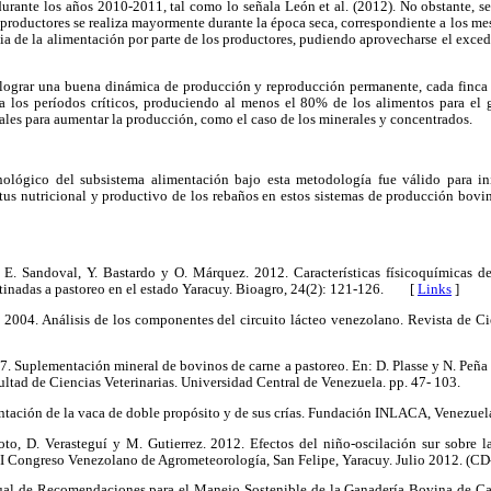
ante los años 2010-2011, tal como lo señala León et al. (2012). No obstante, s
os productores se realiza mayormente durante la época seca, correspondiente a los me
ia de la alimentación por parte de los productores, pudiendo aprovecharse el exced
ograr una buena dinámica de producción y reproducción permanente, cada finca d
a los períodos críticos, produciendo al menos el 80% de los alimentos para el 
les para aumentar la producción, como el caso de los minerales y concentrados.
nológico del subsistema alimentación bajo esta metodología fue válido para ini
atus nutricional y productivo de los rebaños en estos sistemas de producción bov
s, E. Sandoval, Y. Bastardo y O. Márquez. 2012. Características físicoquímicas d
tinadas a pastoreo en el estado Yaracuy. Bioagro, 24(2): 121-126. [
Links
]
 2004. Análisis de los componentes del circuito lácteo venezolano. Revista de Cie
7. Suplementación mineral de bovinos de carne a pastoreo. En: D. Plasse y N. Peña de
ltad de Ciencias Veterinarias. Universidad Central de Venezuela. pp. 47- 103.
ntación de la vaca de doble propósito y de sus crías. Fundación INLACA, Venezuela
oto, D. Verasteguí y M. Gutierrez. 2012. Efectos del niño-oscilación sur sobre l
II Congreso Venezolano de Agrometeorología, San Felipe, Yaracuy. Julio 2012. (C
ual de Recomendaciones para el Manejo Sostenible de la Ganadería Bovina de Ca