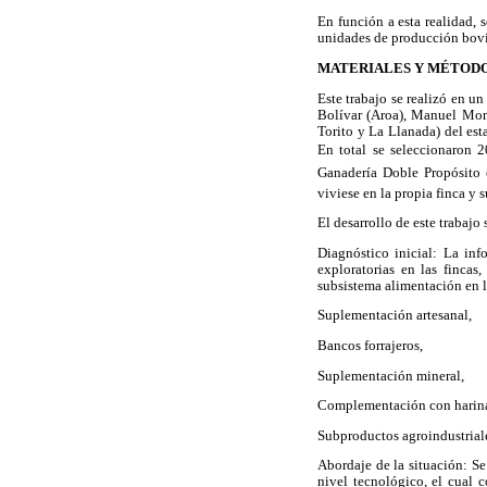
En función a esta realidad, 
unidades de producción bovin
MATERIALES Y MÉTOD
Este trabajo se realizó en u
Bolívar (Aroa), Manuel Mong
Torito y La Llanada) del es
En total se seleccionaron 
Ganadería Doble Propósito 
viviese en la propia finca y 
El desarrollo de este trabajo
Diagnóstico inicial: La inf
exploratorias en las fincas
subsistema alimentación en l
Suplementación artesanal,
Bancos forrajeros,
Suplementación mineral,
Complementación con harina
Subproductos agroindustrial
Abordaje de la situación: Se
nivel tecnológico, el cual