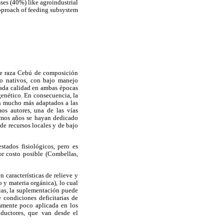
ses (40%) like agroindustrial
approach of feeding subsystem
de raza Cebú de composición
/o nativos, con bajo manejo
rada calidad en ambas épocas
enético. En consecuencia, la
on mucho más adaptados a las
mos autores, una de las vías
timos años se hayan dedicado
de recursos locales y de bajo
tados fisiológicos, pero es
r costo posible (Combellas,
 características de relieve y
 y materia orgánica), lo cual
cias, la suplementación puede
e condiciones deficitarias de
vamente poco aplicada en los
oductores, que van desde el