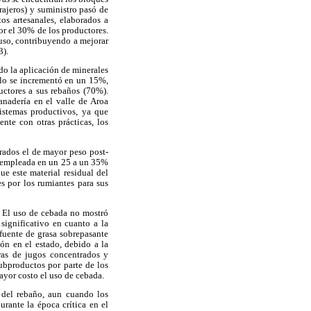
rajeros) y suministro pasó de
os artesanales, elaborados a
or el 30% de los productores.
 uso, contribuyendo a mejorar
3).
do la aplicación de minerales
sólo se incrementó en un 15%,
uctores a sus rebaños (70%).
anadería en el valle de Aroa
istemas productivos, ya que
te con otras prácticas, los
rados el de mayor peso post-
r empleada en un 25 a un 35%
ue este material residual del
es por los rumiantes para sus
. El uso de cebada no mostró
significativo en cuanto a la
fuente de grasa sobrepasante
ón en el estado, debido a la
oras de jugos concentrados y
subproductos por parte de los
mayor costo el uso de cebada.
 del rebaño, aun cuando los
urante la época crítica en el