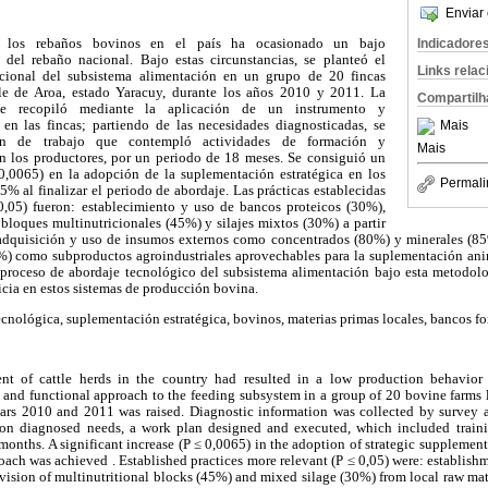
Enviar 
Indicadore
e los rebaños bovinos en el país ha ocasionado un bajo
del rebaño nacional. Bajo estas circunstancias, se planteó el
Links rela
cional del subsistema alimentación en un grupo de 20 fincas
le de Aroa, estado Yaracuy, durante los años 2010 y 2011. La
Compartilh
 se recopiló mediante la aplicación de un instrumento y
Mais
 en las fincas; partiendo de las necesidades diagnosticadas, se
n de trabajo que contempló actividades de formación y
Mais
 los productores, por un periodo de 18 meses. Se consiguió un
0,0065) en la adopción de la suplementación estratégica en los
Permali
% al finalizar el periodo de abordaje. Las prácticas establecidas
0,05) fueron: establecimiento y uso de bancos proteicos (30%),
bloques multinutricionales (45%) y silajes mixtos (30%) a partir
 adquisición y uso de insumos externos como concentrados (80%) y minerales (8
%) como subproductos agroindustriales aprovechables para la suplementación ani
 proceso de abordaje tecnológico del subsistema alimentación bajo esta metodolog
icia en estos sistemas de producción bovina.
cnológica, suplementación estratégica, bovinos, materias primas locales, bancos for
t of cattle herds in the country had resulted in a low production behavior
 and functional approach to the feeding subsystem in a group of 20 bovine farms l
ears 2010 and 2011 was raised. Diagnostic information was collected by survey 
 on diagnosed needs, a work plan designed and executed, which included traini
 months. A significant increase (P ≤ 0,0065) in the adoption of strategic supplemen
roach was achieved . Established practices more relevant (P ≤ 0,05) were: establish
sion of multinutritional blocks (45%) and mixed silage (30%) from local raw mate