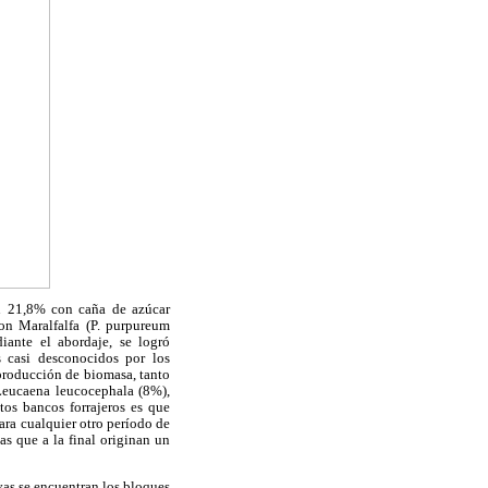
un 21,8% con caña de azúcar
n Maralfalfa (P. purpureum
iante el abordaje, se logró
 casi desconocidos por los
producción de biomasa, tanto
 Leucaena leucocephala (8%),
tos bancos forrajeros es que
ara cualquier otro período de
as que a la final originan un
ivas se encuentran los bloques