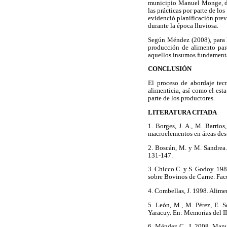
municipio Manuel Monge, dur
las prácticas por parte de l
evidenció planificación prev
durante la época lluviosa.
Según Méndez (2008), para l
producción de alimento par
aquellos insumos fundamenta
CONCLUSIÓN
El proceso de abordaje tec
alimenticia, así como el est
parte de los productores.
LITERATURA CITADA
1. Borges, J. A., M. Barrio
macroelementos en áreas des
2. Boscán, M. y M. Sandrea.
131-147.
3. Chicco C. y S. Godoy. 198
sobre Bovinos de Carne. Facu
4. Combellas, J. 1998. Alime
5. León, M., M. Pérez, E. S
Yaracuy. En: Memorias del I
6. Méndez C., J. 2008. Man