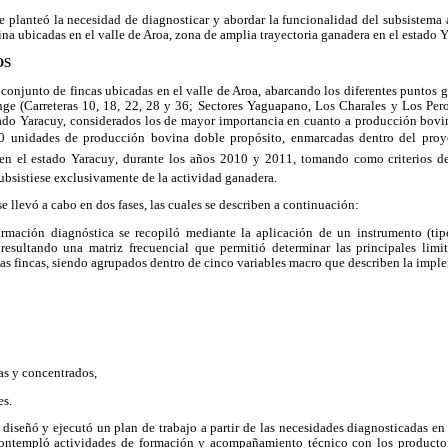
se planteó la necesidad de diagnosticar y abordar la funcionalidad del subsistem
a ubicadas en el valle de Aroa, zona de amplia trayectoria ganadera en el estado Y
OS
n conjunto de fincas ubicadas en el valle de Aroa, abarcando los diferentes puntos 
e (Carreteras 10, 18, 22, 28 y 36; Sectores Yaguapano, Los Charales y Los Pero
tado Yaracuy, considerados los de mayor importancia en cuanto a producción bovina
20 unidades de producción bovina doble propósito, enmarcadas dentro del proy
en el estado Yaracuy, durante los años 2010 y 2011, tomando como criterios de
subsistiese exclusivamente de la actividad ganadera.
 se llevó a cabo en dos fases, las cuales se describen a continuación:
ormación diagnóstica se recopiló mediante la aplicación de un instrumento (ti
, resultando una matriz frecuencial que permitió determinar las principales limi
as fincas, siendo agrupados dentro de cinco variables macro que describen la imp
s y concentrados,
es.
 diseñó y ejecutó un plan de trabajo a partir de las necesidades diagnosticadas en
 contempló actividades de formación y acompañamiento técnico con los productor