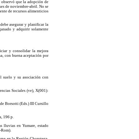
e observó que la adopción de
ses de noviembre-abril. No se
ente de recursos alimenticios
ebe asegurar y planificar la
ganado y adquirir solamente
ciar y consolidar la mejora
ina, con buena aceptación por
el suelo y su asociación con
ncias Sociales (ve), X(001):
 Borsotti (Eds.) III Cursillo
, 196 p.
as lluvias en Yumare, estado
D-Rom).
rne en la Región Chorotega.