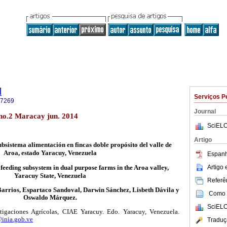
l
Serviços P
-7269
Journal
 no.2 Maracay jun. 2014
SciELO
Artigo
ubsistema alimentación en fincas doble propósito del valle de
Aroa, estado Yaracuy, Venezuela
Espanh
Artigo
feeding subsystem in dual purpose farms in the Aroa valley,
Yaracuy State, Venezuela
Referên
arrios, Espartaco Sandoval, Darwin Sánchez, Lisbeth Dávila y
Como c
Oswaldo Márquez.
SciELO
stigaciones Agrícolas, CIAE Yaracuy. Edo. Yaracuy, Venezuela.
inia.gob.ve
Traduç