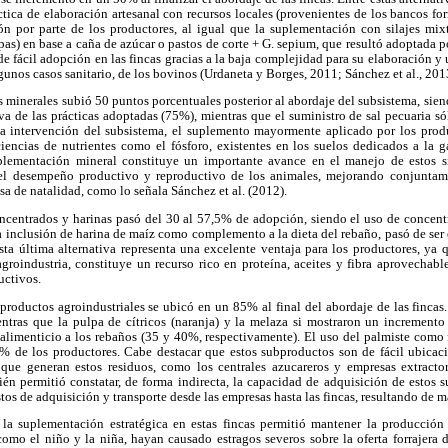
ctica de elaboración artesanal con recursos locales (provenientes de los bancos for
por parte de los productores, al igual que la suplementación con silajes mixt
pas) en base a caña de azúcar o pastos de corte + G. sepium, que resultó adoptada p
e fácil adopción en las fincas gracias a la baja complejidad para su elaboración y
lgunos casos sanitario, de los bovinos (Urdaneta y Borges, 2011; Sánchez et al., 201
 minerales subió 50 puntos porcentuales posterior al abordaje del subsistema, sien
iva de las prácticas adoptadas (75%), mientras que el suministro de sal pecuaria 
la intervención del subsistema, el suplemento mayormente aplicado por los prod
iencias de nutrientes como el fósforo, existentes en los suelos dedicados a la g
suplementación mineral constituye un importante avance en el manejo de estos s
 el desempeño productivo y reproductivo de los animales, mejorando conjuntamen
tasa de natalidad, como lo señala Sánchez et al. (2012).
entrados y harinas pasó del 30 al 57,5% de adopción, siendo el uso de concent
a inclusión de harina de maíz como complemento a la dieta del rebaño, pasó de se
Esta última alternativa representa una excelente ventaja para los productores, ya q
roindustria, constituye un recurso rico en proteína, aceites y fibra aprovechabl
uctivos.
productos agroindustriales se ubicó en un 85% al final del abordaje de las fincas
ntras que la pulpa de cítricos (naranja) y la melaza si mostraron un incremento 
imenticio a los rebaños (35 y 40%, respectivamente). El uso del palmiste como 
% de los productores. Cabe destacar que estos subproductos son de fácil ubicaci
 que generan estos residuos, como los centrales azucareros y empresas extract
ién permitió constatar, de forma indirecta, la capacidad de adquisición de estos 
tos de adquisición y transporte desde las empresas hasta las fincas, resultando de 
 la suplementación estratégica en estas fincas permitió mantener la producción
mo el niño y la niña, hayan causado estragos severos sobre la oferta forrajera d