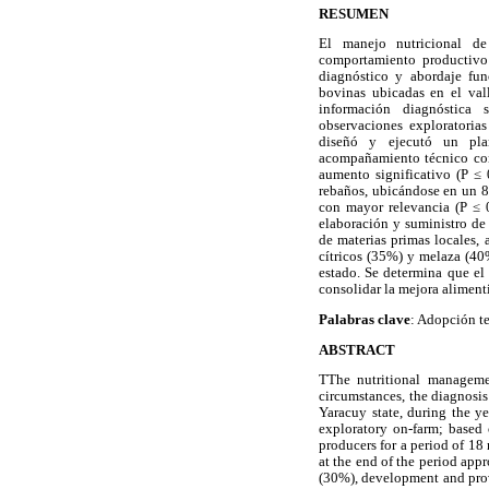
RESUMEN
El manejo nutricional d
comportamiento productivo 
diagnóstico y abordaje fun
bovinas ubicadas en el val
información diagnóstica
observaciones exploratorias
diseñó y ejecutó un pla
acompañamiento técnico con
aumento significativo (P ≤ 
rebaños, ubicándose en un 85
con mayor relevancia (P ≤ 
elaboración y suministro de 
de materias primas locales,
cítricos (35%) y melaza (40
estado. Se determina que el
consolidar la mejora aliment
Palabras clave
: Adopción te
ABSTRACT
TThe nutritional managemen
circumstances, the diagnosis
Yaracuy state, during the y
exploratory on-farm; based
producers for a period of 18
at the end of the period app
(30%), development and provi