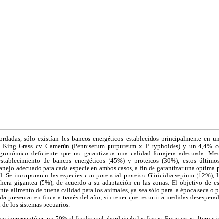
ordadas, sólo existían los bancos energéticos establecidos principalmente en 
n King Grass cv. Camerún (Pennisetum purpureum x P. typhoides) y un 4,4% co
ronómico deficiente que no garantizaba una calidad forrajera adecuada. Med
stablecimiento de bancos energéticos (45%) y proteicos (30%), estos últimos
anejo adecuado para cada especie en ambos casos, a fin de garantizar una optima 
. Se incorporaron las especies con potencial proteico Gliricidia sepium (12%),
era gigantea (5%), de acuerdo a su adaptación en las zonas. El objetivo de es
te alimento de buena calidad para los animales, ya sea sólo para la época seca o p
eda presentar en finca a través del año, sin tener que recurrir a medidas desesperad
 de los sistemas pecuarios.
e incrementó en un 50% al finalizar el abordaje de las fincas. Entre estas alternat