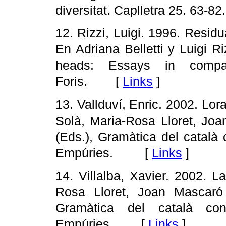
diversitat. Caplletra 25. 6
12. Rizzi, Luigi. 1996. Resid
En Adriana Belletti y Luigi R
heads: Essays in compara
Foris. [
Links
]
13. Vallduví, Enric. 2002. Lo
Solà, Maria-Rosa Lloret, Jo
(Eds.), Gramàtica del català
Empúries. [
Links
]
14. Villalba, Xavier. 2002. 
Rosa Lloret, Joan Mascaró
Gramàtica del català con
Empúries. [
Links
]