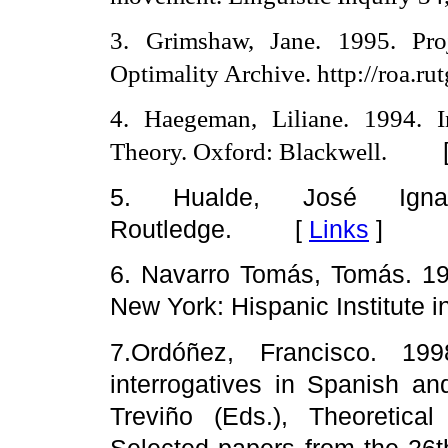
3. Grimshaw, Jane. 1995. Proj
Optimality Archive. http://roa.r
4. Haegeman, Liliane. 1994. 
Theory. Oxford: Blackwell.
5. Hualde, José Ignac
Routledge. [
Links
]
6. Navarro Tomás, Tomás. 19
New York: Hispanic Institute
7.Ordóñez, Francisco. 199
interrogatives in Spanish a
Treviño (Eds.), Theoretic
Selected papers from the 26