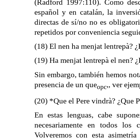
(Radford 1997:110). Como descr
español y en catalán, la inversi
directas de sí/no no es obligato
repetidos por conveniencia segu
(18) El nen ha menjat lentrepà? 
(19) Ha menjat lentrepà el nen? 
Sin embargo, también hemos notad
presencia de un que
,, ver ejem
opc
(20) *Que el Pere vindrà? ¿Que Pe
En estas lenguas, cabe supon
necesariamente en todos los c
Volveremos con esta asimetría