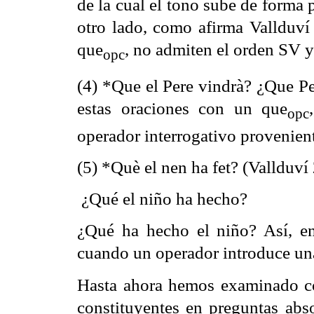
de la cual el tono sube de forma
otro lado, como afirma Vallduví 
que
,
no admiten el orden SV y 
opc
(4) *Que el Pere vindrà? ¿Que Pe
estas oraciones con un
que
,
opc
operador interrogativo provenient
(5) *Què el nen ha fet? (Vallduv
¿Qué el niño ha hecho? 
¿Qué ha hecho el niño? Así, en
cuando un operador introduce un
Hasta ahora hemos examinado cóm
constituyentes en preguntas abso