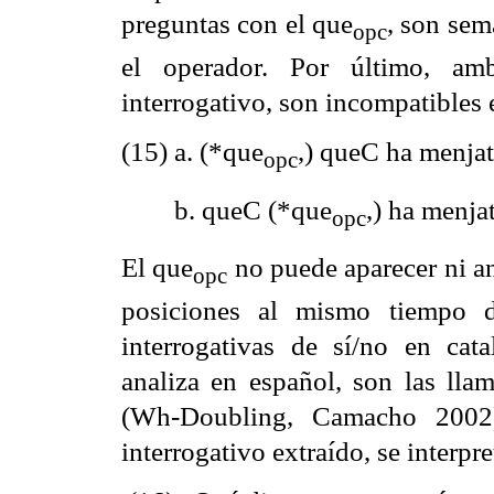
preguntas con el que
, son sem
opc
el operador. Por último, am
interrogativo, son incompatibles 
(15) a. (*
que
,
) queC ha menjat
opc
b. queC (*
que
,
) ha menjat
opc
El que
no puede aparecer ni an
opc
posiciones al mismo tiempo d
interrogativas de sí/no en ca
analiza en español, son las llam
(Wh-Doubling, Camacho 2002)
interrogativo extraído, se interp