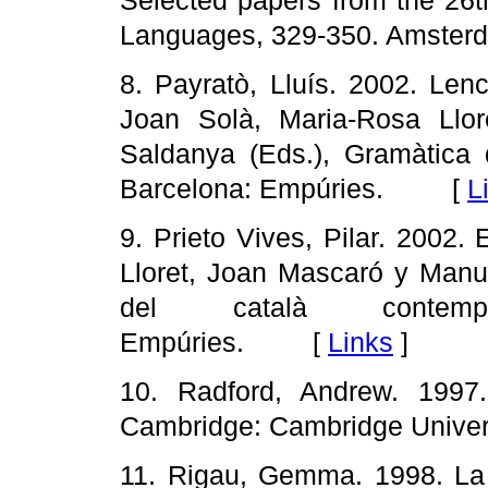
Languages, 329-350. Amst
8. Payratò, Lluís. 2002. Len
Joan Solà, Maria-Rosa Llo
Saldanya (Eds.), Gramàtica 
Barcelona: Empúries. [
L
9. Prieto Vives, Pilar. 2002
Lloret, Joan Mascaró y Manu
del català contempo
Empúries. [
Links
]
10. Radford, Andrew. 1997. 
Cambridge: Cambridge Univ
11. Rigau, Gemma. 1998. La v