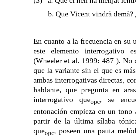
(3) a. Que el nen ha menjat lent
b. Que Vicent vindrà demà? ¿
En cuanto a la frecuencia en su 
este elemento interrogativo es
(Wheeler et al. 1999: 487 ). No 
que la variante sin el que es má
ambas interrogativas directas, con
hablante, que pregunta en ara
interrogativo
que
,
se encue
opc
entonación empieza en un tono a
partir de la última sílaba tónic
que
,
poseen una pauta melódi
opc