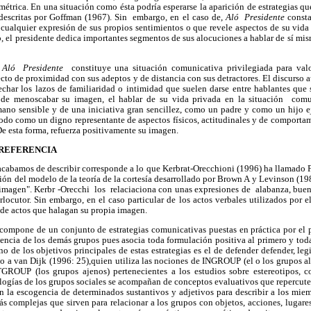
imétrica. En una situación como ésta podría esperarse la aparición de estrategias q
descritas por Goffman (1967). Sin embargo, en el caso de,
Aló Presidente
const
 cualquier expresión de sus propios sentimientos o que revele aspectos de su vida 
o, el presidente dedica importantes segmentos de sus alocuciones a hablar de sí mi
a
Aló Presidente
constituye una situación comunicativa privilegiada para valo
ecto de proximidad con sus adeptos y de distancia con sus detractores. El discurso 
echar los lazos de familiaridad o intimidad que suelen darse entre hablantes que
s de menoscabar su imagen, el hablar de su vida privada en la situación comun
ano sensible y de una iniciativa gran sencillez, como un padre y como un hijo
todo como un digno representante de aspectos físicos, actitudinales y de comport
De esta forma, refuerza positivamente su imagen.
 REFERENCIA
e acabamos de describir corresponde a lo que Kerbrat-Orecchioni (1996) ha lla
sión del modelo de la teoría de la cortesía desarrollado por Brown A y Levinson (1
imagen". Kerbr -Orecchi los relaciaciona con unas expresiones de alabanza, bue
erlocutor. Sin embargo, en el caso particular de los actos verbales utilizados por e
 de actos que halagan su propia imagen.
e compone de un conjunto de estrategias comunicativas puestas en práctica por el 
nencia de los demás grupos pues asocia toda formulación positiva al primero y to
 de los objetivos principales de estas estrategias es el de defender defender, legi
do a van Dijk (1996: 25),quien utiliza las nociones de INGROUP (el o los grupos al 
ROUP (los grupos ajenos) pertenecientes a los estudios sobre estereotipos, co
eologías de los grupos sociales se acompañan de conceptos evaluativos que repercuten
n la escogencia de determinados sustantivos y adjetivos para describir a los miem
ás complejas que sirven para relacionar a los grupos con objetos, acciones, lugar