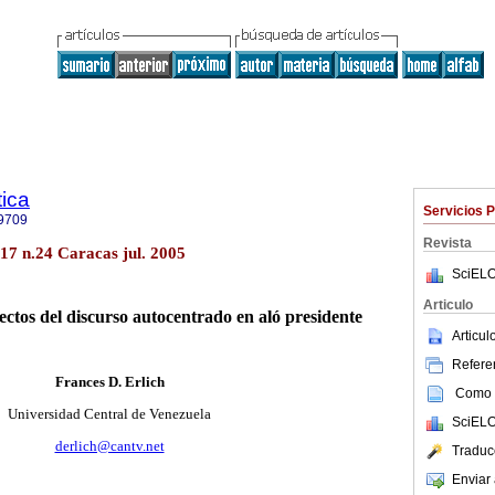
tica
Servicios 
9709
Revista
.17 n.24 Caracas jul. 2005
SciELO
Articulo
fectos del discurso autocentrado en aló presidente
Articu
Referen
Frances D. Erlich
Como c
Universidad Central de Venezuela
SciELO
derlich@cantv.net
Traduc
Enviar 