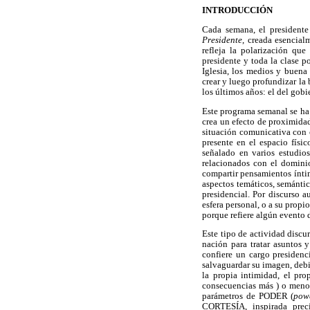
INTRODUCCIÓN
Cada semana, el presidente
Presidente
, creada esencial
refleja la polarización que
presidente y toda la clase p
Iglesia, los medios y buena 
crear y luego profundizar la
los últimos años: el del gobie
Este programa semanal se ha 
crea un efecto de proximidad
situación comunicativa con c
presente en el espacio fís
señalado en varios estudio
relacionados con el dominio
compartir pensamientos íntim
aspectos temáticos, semánt
presidencial. Por discurso a
esfera personal, o a su propi
porque refiere algún evento 
Este tipo de actividad discur
nación para tratar asuntos 
confiere un cargo presidenc
salvaguardar su imagen, deb
la propia intimidad, el pro
consecuencias más ) o menos
parámetros de PODER (
pow
CORTESÍA, inspirada prec