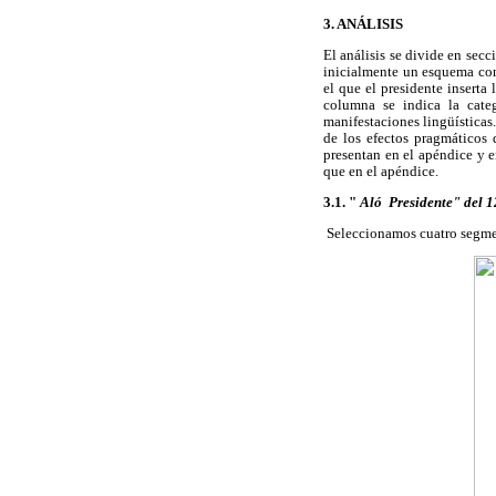
3. ANÁLISIS
El análisis se divide en sec
inicialmente un esquema con 
el que el presidente inserta
columna se indica la categ
manifestaciones lingüística
de los efectos pragmáticos
presentan en el apéndice y 
que en el apéndice.
3.1. "
Aló Presidente" del 
Seleccionamos cuatro segme