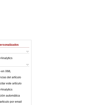
Personalizados
 Analytics
lo en XML
cias del artículo
itar este artículo
 Analytics
ción automática
articulo por email