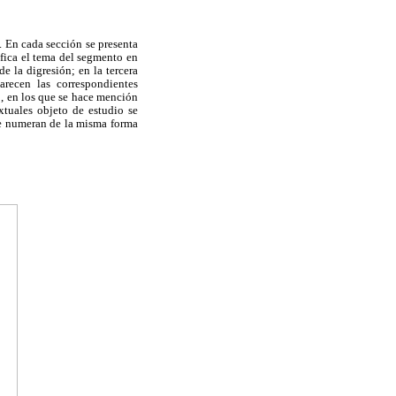
. En cada sección se presenta
ifica el tema del segmento en
e la digresión; en la tercera
arecen las correspondientes
, en los que se hace mención
tuales objeto de estudio se
se numeran de la misma forma