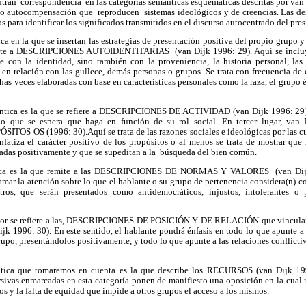
tran correspondencia en las categorías semánticas esquemáticas descritas por van 
 o autocompensación que reproducen sistemas ideológicos y de creencias. Las de
 para identificar los significados transmitidos en el discurso autocentrado del pre
ca en la que se insertan las estrategias de presentación positiva del propio grupo y
mite a DESCRIPCIONES AUTOIDENTITARIAS (van Dijk 1996: 29). Aquí se incluyen
 con la identidad, sino también con la proveniencia, la historia personal, las 
 en relación con las gullece, demás personas o grupos. Se trata con frecuencia de 
has veces elaboradas con base en características personales como la raza, el grupo é
ntica es la que se refiere a DESCRIPCIONES DE ACTIVIDAD (van Dijk 1996: 29). 
lo que se espera que haga en función de su rol social. En tercer lugar, van
 OS (1996: 30).Aquí se trata de las razones sociales e ideológicas por las cua
fatiza el carácter positivo de los propósitos o al menos se trata de mostrar que 
uadas positivamente y que se supeditan a la búsqueda del bien común.
tica es la que remite a las DESCRIPCIONES DE NORMAS Y VALORES (van Dijk 
lamar la atención sobre lo que el hablante o su grupo de pertenencia considera(n) co
tros, que serán presentados como antidemocráticos, injustos, intolerantes o p
autor se refiere a las, DESCRIPCIONES DE POSICIÓN Y DE RELACIÓN que vinculan 
ijk 1996: 30). En este sentido, el hablante pondrá énfasis en todo lo que apunte a
upo, presentándolos positivamente, y todo lo que apunte a las relaciones conflictiv
tica que tomaremos en cuenta es la que describe los RECURSOS (van Dijk 199
ursivas enmarcadas en esta categoría ponen de manifiesto una oposición en la cual r
sos y la falta de equidad que impide a otros grupos el acceso a los mismos.