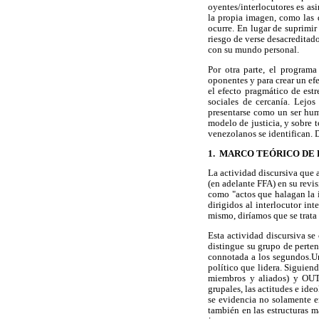
oyentes/interlocutores es as
la propia imagen, como las 
ocurre. En lugar de suprimir
riesgo de verse desacreditad
con su mundo personal.
Por otra parte, el program
oponentes y para crear un ef
el efecto pragmático de estr
sociales de cercanía. Lejo
presentarse como un ser hum
modelo de justicia, y sobre 
venezolanos se identifican. 
1. MARCO TEÓRICO DE
La actividad discursiva qu
(en adelante FFA) en su revi
como "actos que halagan la 
dirigidos al interlocutor int
mismo, diríamos que se trata
Esta actividad discursiva s
distingue su grupo de perte
connotada a los segundos.Uno
político que lidera. Siguien
miembros y aliados) y OUTG
grupales, las actitudes e id
se evidencia no solamente e
también en las estructuras m