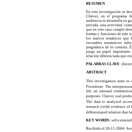
RESUMEN
En esta investigación se des
Chávez, en el programa
A
audiencia se desarrolla en g
privada, una actividad comu
que en este caso cumple dete
formas y funciones de este t
los marcos temáticos que f
encuadres semánticos suby
pragmática de la cortesía. E
juega un papel importante 
relación diferenciada que est
PALABRAS CLAVE
: discu
ABSTRACT
This investigation aims to 
Presidente
. The interpersona
life, an unusual communicati
purposes. Chávez oral produ
The data is analyzed accor
research yields evidence of h
differentiated relation that h
KEY WORDS
: self-centere
Recibido el 26-11-2004. Ac