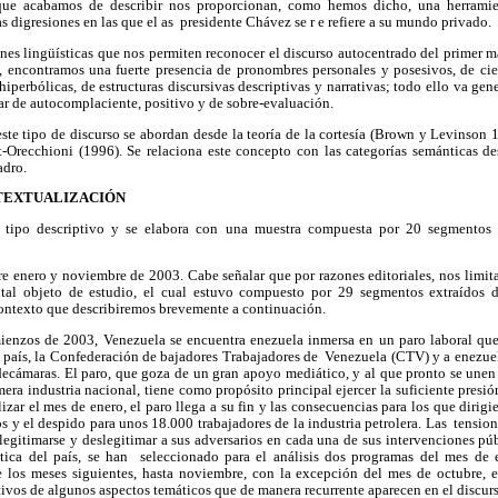
que acabamos de describir nos proporcionan, como hemos dicho, una herramient
s digresiones en las que el as presidente Chávez se r e refiere a su mundo privado.
nes lingüísticas que nos permiten reconocer el discurso autocentrado del primer m
, encontramos una fuerte presencia de pronombres personales y posesivos, de ciert
 hiperbólicas, de estructuras discursivas descriptivas y narrativas; todo ello va 
ar de autocomplaciente, positivo y de sobre-evaluación.
ste tipo de discurso se abordan desde la teoría de la cortesía (Brown y Levinson 
-Orecchioni (1996). Se relaciona este concepto con las categorías semánticas de
adro.
NTEXTUALIZACIÓN
e tipo descriptivo y se elabora con una muestra compuesta por 20 segmentos 
e enero y noviembre de 2003. Cabe señalar que por razones editoriales, nos limit
total objeto de estudio, el cual estuvo compuesto por 29 segmentos extraídos 
contexto que describiremos brevemente a continuación.
ienzos de 2003, Venezuela se encuentra enezuela inmersa en un paro laboral qu
l país, la Confederación de bajadores Trabajadores de Venezuela (CTV) y a enezue
decámaras. El paro, que goza de un gran apoyo mediático, y al que pronto se unen 
imera industria nacional, tiene como propósito principal ejercer la suficiente presió
alizar el mes de enero, el paro llega a su fin y las consecuencias para los que dirig
os y el despido para unos 18.000 trabajadores de la industria petrolera. Las tensio
 legitimarse y deslegitimar a sus adversarios en cada una de sus intervenciones púb
ítica del país, se han seleccionado para el análisis dos programas del mes de
 los meses siguientes, hasta noviembre, con la excepción del mes de octubre, e
tivos de algunos aspectos temáticos que de manera recurrente aparecen en el discurs