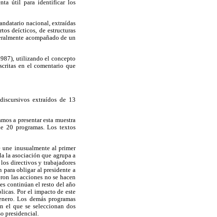
a útil para identificar los
andatario nacional, extraídas
os deícticos, de estructuras
generalmente acompañado de un
1987), utilizando el concepto
scritas en el comentario que
discursivos extraídos de 13
amos a presentar esta muestra
de 20 programas. Los textos
e une inusualmente al primer
la la asociación que agrupa a
los directivos y trabajadores
n para obligar al presidente a
ieron las acciones no se hacen
nes continúan el resto del año
licas. Por el impacto de este
 enero. Los demás programas
n el que se seleccionan dos
o presidencial.