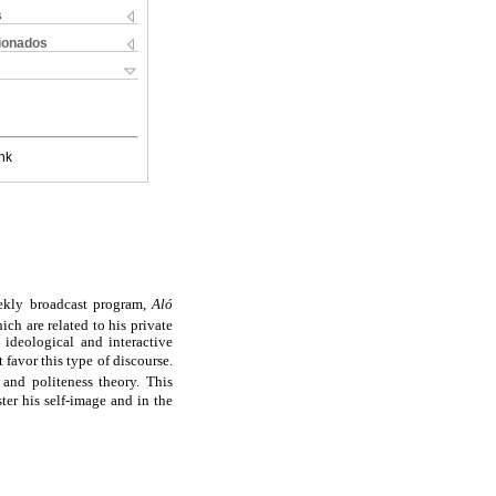
s
cionados
nk
weekly broadcast program,
Aló
ich are related to his private
c ideological and interactive
favor this type of discourse.
 and politeness theory. This
ster his self-image and in the