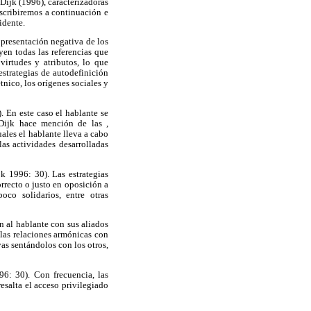
Dijk (1996), caracterizadoras
scribiremos a continuación e
sidente.
 presentación negativa de los
 todas las referencias que
virtudes y atributos, lo que
estrategias de autodefinición
tnico, los orígenes sociales y
En este caso el hablante se
 Dijk hace mención de las ,
les el hablante lleva a cabo
las actividades desarrolladas
1996: 30). Las estrategias
rrecto o justo en oposición a
oco solidarios, entre otras
al hablante con sus aliados
 las relaciones armónicas con
as sentándolos con los otros,
6: 30). Con frecuencia, las
esalta el acceso privilegiado