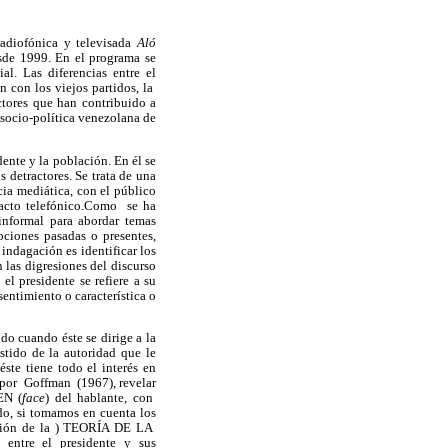
radiofónica y televisada
Aló
esde 1999. En el programa se
al. Las diferencias entre el
n con los viejos partidos, la
actores que han contribuido a
 socio-política venezolana de
ente y la población. En él se
 detractores. Se trata de una
cia mediática, con el público
tacto telefónico.Como se ha
informal para abordar temas
ociones pasadas o presentes,
indagación es identificar los
as digresiones del discurso
el presidente se refiere a su
sentimiento o característica o
odo cuando éste se dirige a la
stido de la autoridad que le
ste tiene todo el interés en
 por Goffman (1967), revelar
EN (
face
) del hablante, con
do, si tomamos en cuenta los
rsión de la ) TEORÍA DE LA
a entre el presidente y sus