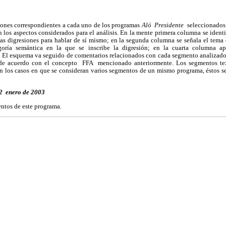
ciones correspondientes a cada uno de los programas
Aló Presidente
seleccionados
los aspectos considerados para el análisis. En la mente primera columna se ident
 las digresiones para hablar de sí mismo; en la segunda columna se señala el tema d
oría semántica en la que se inscribe la digresión; en la cuarta columna ap
s. El esquema va seguido de comentarios relacionados con cada segmento analizado
 de acuerdo con el concepto FFA mencionado anteriormente. Los segmentos tex
en los casos en que se consideran varios segmentos de un mismo programa, éstos 
12 enero de 2003
ntos de este programa.