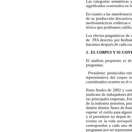
Las categorías semánticas 
significados contenidos en la
En cuanto a las manifestacio
de su producción discursiva
morfosintácticas enfáticas o
léxico que podríamos calific
Los efectos pragmáticos de e
de FFA descrito por Kerbrat
hacemos después de cada cu
2. EL CORPUS Y SU CO
El análisis propuesto es d
programas:
Presidente
producidos entr
representativa del corpus 
considerados ocurren en el 
Entre finales de 2002 y com
sindicato de trabajadores de
las principales empresas, Fe
de la industria petrolera, pr
dimitir dimitir. Antes de fin
esperar: el exilio para algun
y el presidente no dejará de
evento en la vida sociopol
corresponden a cada uno de
programas por ser representa