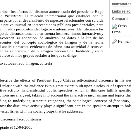
Indicadore
Links rela
criben los efectos del discurso autocentrado del presidente Hugo
ló Presidente
. La relación interpersonal que establece con la
Compartir
ran parte por el develamiento de aspectos relacionados con su vida
nicativa inusual en intervenciones públicas presidenciales, pero
Otros
rminados propósitos ideológicos e interactivos. Identificamos las
Otros
ipo de discurso, tomando en cuenta los mecanismos interactivos y
avorecen su aparición. Se analizan los datos a la luz de los
Permali
acentes, del concepto sociológico de imagen y de la teoría
l análisis presenta evidencias de cómo esta actividad discursiva
en la valorización de la imagen personal del hablante y en la
ablece con los grupos sociales a los que se dirige.
rso autocentrado, imagen, cortesía
describe the effects of President Hugo Chávez self-centered discourse in his 
l relation with the audience is to a great extent built upon disclosure of aspects wh
ve activity in presidential public speeches, which in this case fulfills specifi
ctions are analyzed, taking into account the interactive mechanisms and topics that 
ding to underlying semantic categories, the sociological concept of
face-work
,
ow the discursive activity plays a significant part in the speakers attempt to bol
e establishes with the social groups that he addresses.
d discourse, face, politeness
eptado el 12-04-2005.