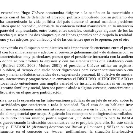
 venezolano Hugo Chávez acostumbra dirigirse a la nación en la transmisión 
mente con el fin de defender el proyecto político propulsado por su gobierno d
 ha caracterizado la vida política del país durante el actual mandato presidenci
olítica que lo precedió, además de la violencia verbal manifestada en la interacció
parte del empresariado, entre otros, entes sociales, constituyen algunos de los f
 brecha que separa los dos bloques que en líneas generales han dibujado la realidad
rno y sus adeptos, por un lado, y el de las corrientes que se le oponen, por el otro.
convertido en el espacio comunicativo más importante de encuentro entre el presid
 con los simpatizantes y adeptos al proyecto gubernamental y de distancia con sus
aracterísticas muy particulares, puesto que el presidente interactúa con la audien
ico donde se pro produce la emisión y con los simpatizantes que establecen con
s (Bolívar 2001, 2003; Molero 2001), el presidente Chávez utiliza un registro 
 público, al tiempo que suele hacer digresiones para evocar sentimientos o em
os y narrar anécdotas extraídas de su experiencia personal. El objetivo de nuestra 
icos, interactivos y pragmáticos que enmarcan el DISCURSO AUTOCENTRADO en l
utocentrado entendemos una amplia variedad de instancias discursivas en las que 
o entorno familiar y social, bien sea porque alude a alguna vivencia, conocimiento, 
discursivo en el que tuvo participación.
siva no es la esperada en las intervenciones públicas de un jefe de estado, sobre t
y actividades que conciernen a toda la sociedad. En el caso de un hablante inve
ial, nos encontramos ante una situación comunicativa en la cual se supone que é
ido al rango social que ocupa. Siguiendo los conceptos sociológicos desarrollados
pio mundo interior interior, podría significar , un debilitamiento para la IMAG
 graves cuando la situación comunicativa no es propicia para ello. En este senti
er
) y DISTANCIA (
distance
) descritos por Brown y Levinson (1987) en su ve
isamente en el concepto de,
imagen
goffmaniano, la situación interlocutiv