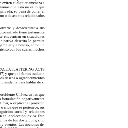
ue eviten cualquier amenaza a
atamos que esto no es lo que
privada, so pena de correr el
smo o de asuntos relacionados
rizarse y desacreditar a sus
autocentrado tiene justamente
 se encuentran en situaciones
icativa descrita le permite
 ejemplar y amoroso, como un
amiento con los cuales muchos
mado FACE A FLATTERING ACTS
987) y que podríamos traducir
nos deseos o agradecimientos
l presidente para hablar de sí
presidente Chávez en las que
da formulación negativamente
timar, o explicar el proyecto
o a los que se pertenece, sus
gnición social y relaciones
 en la selección léxica. Esto
bros de los dos grupos, sino
es y eventos. Las nociones de