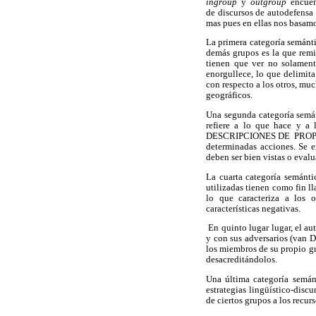
ingroup
y
outgroup
encuen
de discursos de autodefensa
mas pues en ellas nos basamos
La primera categoría semánti
demás grupos es la que re
tienen que ver no solamente
enorgullece, lo que delimita
con respecto a los otros, muc
geográficos.
Una segunda categoría semá
refiere a lo que hace y a 
DESCRIPCIONES DE PROPÓSITOS
determinadas acciones. Se en
deben ser bien vistas o eval
La cuarta categoría semán
utilizadas tienen como fin l
lo que caracteriza a los o
características negativas.
En quinto lugar lugar, el 
y con sus adversarios (van D
los miembros de su propio gr
desacreditándolos.
Una última categoría semán
estrategias lingüístico-disc
de ciertos grupos a los recur