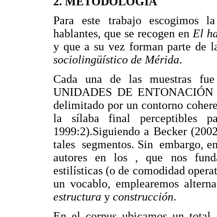
2. METODOLOGÍA
Para este trabajo escogimos la
hablantes, que se recogen en
El h
y que a su vez forman parte de l
sociolingüístico de Mérida
.
Cada una de las muestras fue
UNIDADES DE ENTONACIÓN "esto
delimitado por un contorno coher
la sílaba final perceptibles
1999:2).Siguiendo a Becker (20
tales segmentos. Sin embargo, en 
autores en los , que nos fund
estilísticas (o de comodidad operat
un vocablo, emplearemos altern
estructura
y
construcción
.
En el corpus ubicamos un total d