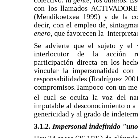
colectivo:
la gente
,
los adultos
. E
con los llamados ACTIVAD
(Mendikoetxea 1999) y de la 
decir, con el empleo de, sintagm
enero
, que favorecen la interpreta
Se advierte que el sujeto y el 
interlocutor de la acción 
participación directa en los hec
vincular la impersonalidad con
responsabilidades (Rodríguez 2001
compromisos.Tampoco con un mecan
el cual se oculta la voz del nar
imputable al desconocimiento o a la
genericidad y al grado de indeterm
3.1.2.
Impersonal indefinido "un