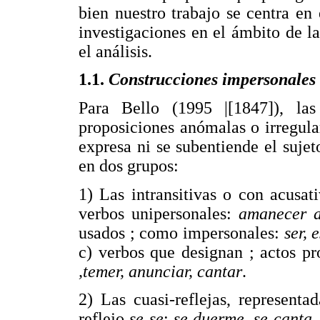
bien nuestro trabajo se centra en 
investigaciones en el ámbito de l
el análisis.
1.1.
Construcciones impersonales
Para Bello (1995 |[1847]),
proposiciones anómalas o irregula
expresa ni se subentiende el sujet
en dos grupos:
1) Las intransitivas o con acusa
verbos unipersonales:
amanecer 
usados ; como impersonales:
ser, 
c) verbos que designan ; actos pr
,temer, anunciar, cantar
.
2) Las cuasi-reflejas, represent
reflejo
se se
:
se duerme, se canta,