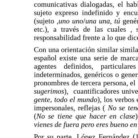
comunicativas dialogadas, el hab
sujeto expreso indefinido y encu
(sujeto ,
uno uno
/
una una
,
tú
gené
etc.), a través de las cuales ,
responsabilidad frente a lo que dice
Con una orientación similar simil
español existe una serie de marc
agentes definidos, particula
indeterminados, genéricos o gener
pronombres de tercera persona, el
sugerimos
), cuantificadores univ
gente, todo el mundo
), los verbos
impersonales, reflejas (
No se ten
(
No se tiene que hacer en clase
vienes de fuera pero eres bueno en
Por su parte, López Fernández (