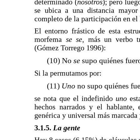
determinado (
nosotros
); pero lueg
se ubica a una distancia mayo
completo de la participación en e
El entorno frástico de esta estr
morfema
se se
, más un verbo tr
(Gómez Torrego 1996):
(10) No
se
supo quiénes fuer
Si la permutamos por:
(11)
Uno
no supo quiénes fue
se nota que el indefinido
uno
est
hechos narrados y el hablante, 
genérica y universal más marcada y
3.1.5.
La gente