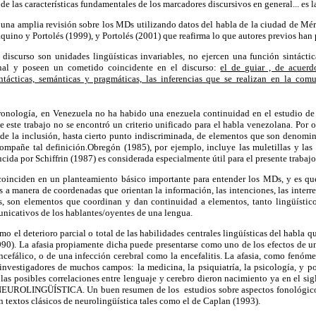
de las características fundamentales de los marcadores discursivos en general... es l
na amplia revisión sobre los MDs utilizando datos del habla de la ciudad de Méri
aquino y Portolés (1999), y Portolés (2001) que reafirma lo que autores previos han
discurso son unidades lingüísticas invariables, no ejercen una función sintácti
onal y poseen un cometido coincidente en el discurso:
el de guiar , de acuerd
ntácticas, semánticas y pragmáticas, las inferencias que se realizan en la comu
onología, en Venezuela no ha habido una enezuela continuidad en el estudio de 
 este trabajo no se encontró un criterio unificado para el habla venezolana. Por ot
 de la inclusión, hasta cierto punto indiscriminada, de elementos que son denomi
ompañe tal definición.Obregón (1985), por ejemplo, incluye las muletillas y las r
ducida por Schiffrin (1987) es considerada especialmente útil para el presente trabajo
coinciden en un planteamiento básico importante para entender los MDs, y es q
 a manera de coordenadas que orientan la información, las intenciones, las interrel
, son elementos que coordinan y dan continuidad a elementos, tanto lingüístic
unicativos de los hablantes/oyentes de una lengua.
mo el deterioro parcial o total de las habilidades centrales lingüísticas del habla 
90). La afasia propiamente dicha puede presentarse como uno de los efectos de un 
cefálico, o de una infección cerebral como la encefalitis. La afasia, como fenóm
 investigadores de muchos campos: la medicina, la psiquiatría, la psicología, y po
 las posibles correlaciones entre lenguaje y cerebro dieron nacimiento ya en el 
 NEUROLINGÜÍSTICA. Un buen resumen de los estudios sobre aspectos fonológicos,
n textos clásicos de neurolingüística tales como el de Caplan (1993).