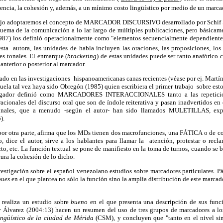
encia, la cohesión y, además, a un mínimo costo lingüístico por medio de un marca
abajo adoptaremos el concepto de MARCADOR DISCURSIVO desarrollado por Schif S
quema de la comunicación a lo lar largo de múltiples publicaciones, pero básicam
(1987) los definió operacionalmente como "elementos secuencialmente dependient
sta autora, las unidades de habla incluyen las oraciones, las proposiciones, los
des tonales. El enmarque (
bracketing
) de estas unidades puede ser tanto anafórico
anterior o posterior al marcador.
do en las investigaciones hispanoamericanas canas recientes (véase por ej. Martí
la tal vez haya sido Obregón (1985) quien escribiera el primer trabajo sobre esto
tigador definió como MARCADORES INTERACCIONALES tanto a las repeticion
acionales del discurso oral que son de índole reiterativa y pasan inadvertidos en
ionales, que a menudo -según el autor- han sido llamados MULETILLAS, expr
).
por otra parte, afirma que los MDs tienen dos macrofunciones, una FÁTICA o de
, dice el autor, sirve a los hablantes para llamar la atención, protestar o recl
to, etc. La función textual se pone de manifiesto en la toma de turnos, cuando se b
ura la cohesión de lo dicho.
estigación sobre el español venezolano estudios sobre marcadores particulares. P
pues
en el que plantea no sólo la función sino la amplia distribución de este marcad
, realiza un estudio sobre
bueno
en el que presenta una descripción de sus func
 Álvarez (2004:13) hacen un resumen del uso de tres grupos de marcadores a los
ingüístico de la ciudad de Mérida
(CSM), y concluyen que "tanto en el nivel sin