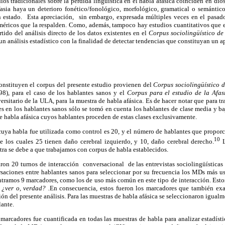
ios tradicionales sobre la pérdida lingüística en el habla afásica coinciden en dio
fasia haya un deterioro fonético/fonológico, morfológico, gramatical o semántico
 estado. Esta apreciación, sin embargo, expresada múltiples veces en el pasa
éricos que la respalden. Como, además, tampoco hay estudios cuantitativos que 
ido del análisis directo de los datos existentes en el
Corpus sociolingüístico d
n análisis estadístico con la finalidad de detectar tendencias que constituyan un ap
onstituyen el corpus del presente estudio provienen del
Corpus sociolingüístico 
), para el caso de los hablantes sanos y el
Corpus para el estudio de la Afa
rsitario de la ULA, para la muestra de habla afásica. Es de hacer notar que para tra
es en los hablantes sanos sólo se tomó en cuenta los hablantes de clase media y b
 habla afásica cuyos hablantes proceden de estas clases exclusivamente.
cuya habla fue utilizada como control es 20, y el número de hablantes que proporc
10
de los cuales 25 tienen daño cerebral izquierdo, y 10, daño cerebral derecho.
L
tra se debe a que trabajamos con corpus de habla establecidos.
aron 20 turnos de interacción conversacional de las entrevistas sociolingüística
rsaciones entre hablantes sanos para seleccionar por su frecuencia los MDs más u
tramos 9 marcadores, como los de uso más común en este tipo de interacción. Esto
 ¿ver o, verdad? .
En consecuencia, estos fueron los marcadores que también ex
ción del presente análisis. Para las muestras de habla afásica se seleccionaron igual
lante.
marcadores fue cuantificada en todas las muestras de habla para analizar estadíst