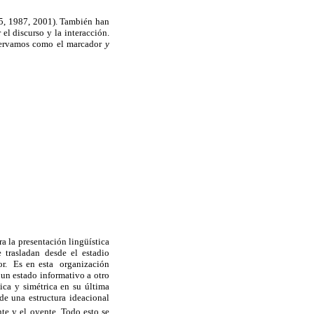
5, 1987, 2001). También han
el discurso y la interacción.
bservamos como el marcador
y
a la presentación lingüística
 trasladan desde el estadio
r. Es en esta organización
 un estado informativo a otro
ica y simétrica en su última
de una estructura ideacional
nte y el oyente. Todo esto se