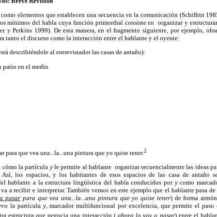
vos: Breve Revisión
 como elementos que establecen una secuencia en la comunicación (Schiffrin 198
s mínimos del habla cuya función primordial consiste en organizar y estructurar 
ser y Perkins 1999). De esta manera, en el fragmento siguiente, por ejemplo, o
a tanto el discurso como la interacción entre el hablante y el oyente:
está describiéndole al entrevistador las casas de antaño):
u patio en el medio
2
r para que vea una...la...una pintura que yo quise tener.
 cómo la partícula
y
le permite al hablante organizar secuencialmente las ideas par
 Así, los espacios, y los habitantes de esos espacios de las casa de antaño se
del hablante a la estructura lingüística del habla conducidos por
y
como marcado
 va a recibir e interpretar. También vemos en este ejemplo que el hablante pasa de
 a pasar
para que vea una...la...una pintura que yo quise tener
) de forma armón
evo la partícula
y
, marcador multifuncional por excelencia, que permite el paso 
ra estructura que negocia una interacción (
ahora lo voy a pasar
) entre el habla