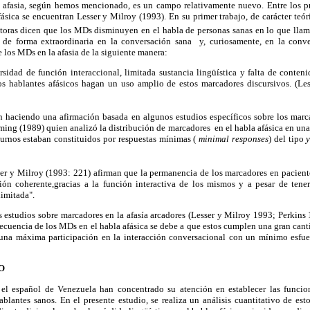
 afasia, según hemos mencionado, es un campo relativamente nuevo. Entre los p
fásica se encuentran Lesser y Milroy (1993). En su primer trabajo, de carácter teóri
 autoras dicen que los MDs disminuyen en el habla de personas sanas en lo que llam
 de forma extraordinaria en la conversación sana y, curiosamente, en la conver
 los MDs en la afasia de la siguiente manera:
rsidad de función interaccional, limitada sustancia lingüística y falta de conten
os hablantes afásicos hagan un uso amplio de estos marcadores discursivos. (Le
tán haciendo una afirmación basada en algunos estudios específicos sobre los marc
eming (1989) quien analizó la distribución de marcadores en el habla afásica en u
urnos estaban constituidos por respuestas mínimas (
minimal responses
) del tipo
er y Milroy (1993: 221) afirman que la permanencia de los marcadores en paciente
ión coherente,gracias a la función interactiva de los mismos y a pesar de tener
imitada".
s estudios sobre marcadores en la afasía arcadores (Lesser y Milroy 1993; Perkins
frecuencia de los MDs en el habla afásica se debe a que estos cumplen una gran can
una máxima participación en la interacción conversacional con un mínimo esfue
O
el español de Venezuela han concentrado su atención en establecer las funcio
ablantes sanos. En el presente estudio, se realiza un análisis cuantitativo de es