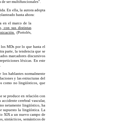
a de ser multifuncionales".
da. En ella, la autora adopta
 planteado hasta ahora:
ca en el marco de la
o, con sus distintas
nicación.
(Portolés,
los MDs por lo que hasta el
ra parte, la tendencia que se
nados marcadores discursivos
epeticiones léxicas. En este
.
ue los hablantes normalmente
aciones y las estructuras del
os como no lingüísticos, que
que se produce en relación con
accidente cerebral vascular,
eno netamente lingüístico, ha
r supuesto la lingüística. La
siglo XIX a un nuevo campo de
 sintácticos, semánticos de