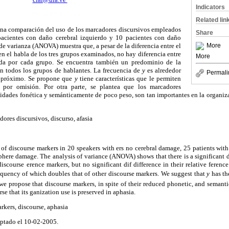
Indicators
Related lin
 una comparación del uso de los marcadores discursivos empleados
Share
pacientes con daño cerebral izquierdo y 10 pacientes con daño
More
 de varianza (ANOVA) muestra que, a pesar de la diferencia entre el
n el habla de los tres grupos examinados, no hay diferencia entre
More
ada por cada grupo. Se encuentra también un predominio de la
 todos los grupos de hablantes. La frecuencia de
y
es alrededor
Permali
s próximo. Se propone que
y
tiene características que le permiten
 por omisión. Por otra parte, se plantea que los marcadores
unidades fonética y semánticamente de poco peso, son tan importantes en la organiz
dores discursivos, discurso, afasia
 of discourse markers in 20 speakers with ers no cerebral damage, 25 patients wit
phere damage. The analysis of variance (ANOVA) shows that there is a significant 
discourse erence markers, but no significant dif difference in their relative ferenc
 frequency of which doubles that of other discourse markers. We suggest that
y
has th
, we propose that discourse markers, in spite of their reduced phonetic, and semanti
se that its ganization use is preserved in aphasia.
arkers, discourse, aphasia
ptado el 10-02-2005.