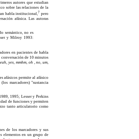
rimeros autores que estudian
co sobre las relaciones de la
7
an habla institucional,
pero
sación afásica. Las autoras
ido semántico, no es
sser y Milroy 1993:
adores en pacientes de habla
na conversación de 10 minutos
yeah
,
yes
,
mmhm
,
oh
,
no
,
um
,
s afásicos permite al afásico
 (los marcadores) "sustancia
 1989, 1995; Lesser y Perkins
tidad de funciones y permiten
rzo tanto articulatorio como
nes de los marcadores y sus
tos elementos en un grupo de