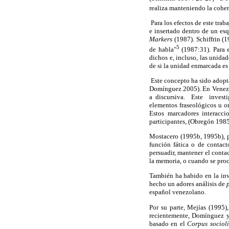
realiza manteniendo la coher
Para los efectos de este tr
e insertado dentro de un es
Markers
(1987). Schiffrin 
5
de habla"
(1987:31). Para e
dichos e, incluso, las unida
de si la unidad enmarcada es 
Este concepto ha sido adopta
Domínguez 2005). En Venezue
a discursiva. Este inves
elementos fraseológicos u or
Estos marcadores interacc
participantes, (Obregón 1985
Mostacero (1995b, 1995b), 
función fática o de contacto
persuadir, mantener el contac
la memoria, o cuando se proc
También ha habido en la inv
hecho un adores análisis de
español venezolano.
Por su parte, Mejías (1995)
recientemente, Domínguez y
basado en el
Corpus sociol