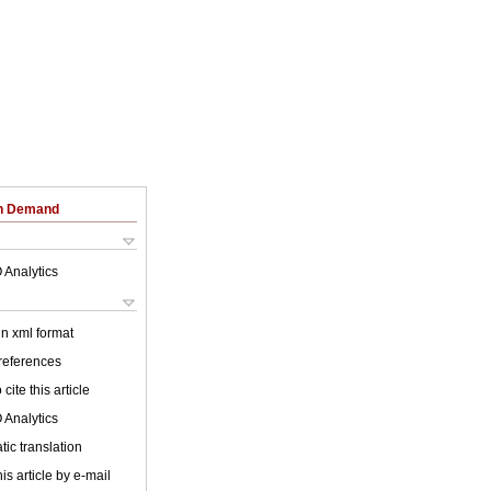
on Demand
 Analytics
 in xml format
 references
cite this article
 Analytics
ic translation
is article by e-mail