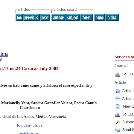
tica
Services 
9
Journal
vol.17 no.24 Caracas July 2005
SciELO
Article
os en hablantes sanos y afásicos: el caso especial de y
Article
Article
, Marianelly Vera, Sandra González Valera, Pedro Coutín
How to 
Churchman
SciELO
ersidad de Los Andes, Mérida. Venezuela.
Automat
lourdes@ula.ve
Send th
cial@ula.ve