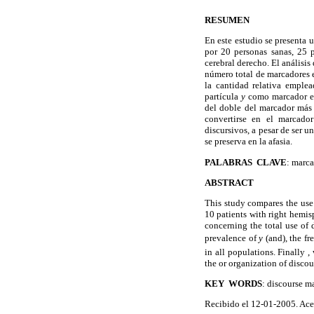
RESUMEN
En este estudio se presenta
por 20 personas sanas, 25 
cerebral derecho. El análisis
número total de marcadores e
la cantidad relativa emple
partícula
y
como marcador en
del doble del marcador má
convertirse en el marcador
discursivos, a pesar de ser 
se preserva en la afasia.
PALABRAS CLAVE
: marca
ABSTRACT
This study compares the use
10 patients with right hemis
concerning the total use of 
prevalence of
y
(and), the
in all populations. Finally 
the or organization of discour
KEY WORDS
: discourse m
Recibido el 12-01-2005. Ace