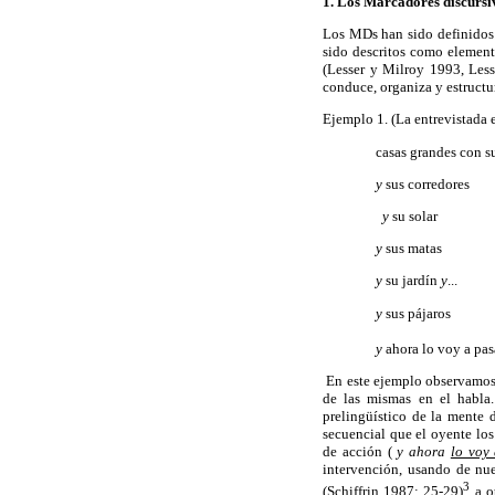
1. Los Marcadores discursi
Los MDs han sido definidos
sido descritos como elemento
(Lesser y Milroy 1993, Les
conduce, organiza y estructur
Ejemplo 1
. (La entrevistada 
casas grandes con s
y
sus corredores
y
su solar
y
sus matas
y
su jardín
y
...
y
sus pájaros
y
ahora lo voy a pasa
En este ejemplo observamos
de las mismas en el habla.
prelingüístico de la mente 
secuencial que el oyente los
de acción (
y ahora
lo voy
intervención, usando de nu
3
(Schiffrin 1987: 25-29)
a ot