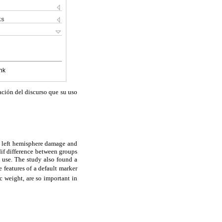
ks
nk
ación del discurso que su uso
h left hemisphere damage and
dif difference between groups
e use. The study also found a
e features of a default marker
c weight, are so important in