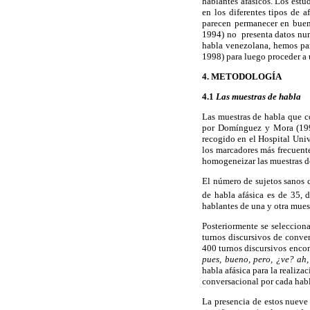
hablantes afásicos. Los estud
en los diferentes tipos de a
parecen permanecer en buen
1994) no presenta datos num
habla venezolana, hemos part
1998) para luego proceder a u
4. METODOLOGÍA
4.1
Las muestras de habla
Las muestras de habla que c
por Domínguez y Mora (1998
recogido en el Hospital Unive
los marcadores más frecuent
homogeneizar las muestras de
El número de sujetos sanos 
de habla afásica es de 35, 
hablantes de una y otra mues
Posteriormente se seleccion
turnos discursivos de conve
400 turnos discursivos encon
pues, bueno, pero, ¿ve? ah,
habla afásica para la realiza
conversacional por cada hab
La presencia de estos nueve 