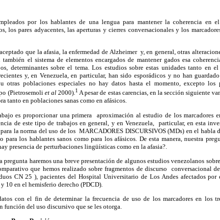
mpleados por los hablantes de una lengua para mantener la coherencia en el
s, los pares adyacentes, las aperturas y cierres conversacionales y los marcadores
eptado que la afasia, la enfermedad de Alzheimer y, en general, otras alteracion
tan también el sistema de elementos encargados de mantener gados esa coherenc
jos, determinantes sobre el tema. Los estudios sobre estas unidades tanto en e
recientes y, en Venezuela, en particular, han sido esporádicos y no han guardado
 u otras poblaciones especiales no hay datos hasta el momento, excepto los 
1
upo (Pietrosemoli
et al
2000).
A pesar de estas carencias, en la sección siguiente 
ora tanto en poblaciones sanas como en afásicos.
rabajo es proporcionar una primera aproximación al estudio de los marcadores e
encia de este tipo de trabajos en general, y en Venezuela, particular, en esta i
al, para la norma del uso de los MARCADORES DISCURSIVOS (MDs) en el habla d
nto para los hablantes sanos como para los afásicos. De esta manera, nuestra preg
ay presencia de perturbaciones lingüísticas como en la afasia?.
esta pregunta haremos una breve presentación de algunos estudios venezolanos sobr
 comparativo que hemos realizado sobre fragmentos de discurso conversacional d
duos CN 25 ), pacientes del Hospital Universitario de Los Andes afectados por 
 y 10 en el hemisferio derecho (PDCD).
atos con el fin de determinar la frecuencia de uso de los marcadores en los t
en función del uso discursivo que se les otorga.