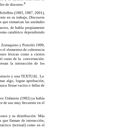
4
dor de discurso.
chiffrin (1985, 1987, 2001),
ente en su trabajo,
Discourse
es que enmarcan las unidades
 actos, de habla propiamente
 como catafórico dependiendo
n Zorraquino y Portolés 1999,
s el elementos de coherencia
es léxicas como a ciertos
 el curso de la conversación.
esan la interacción de los
 contacto y una TEXTUAL. La
amar algo, lograr aprobación,
usca llenar vacíos o fallas de
áez Urdaneta (1982) ya había
or de uso muy frecuente en el
iones y su distribución. Más
 que llaman de interacción,
táctico (textual) como en el