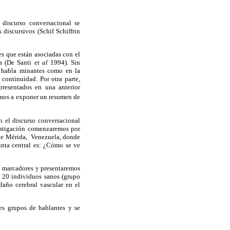
 discurso conversacional se
 discursivos (Schif Schiffrin
es que están asociadas con el
ia (De Santi
et al
1994). Sin
l habla minantes como en la
 continuidad. Por otra parte,
presentados en una anterior
vamos a exponer un resumen de
n el discurso conversacional
nvestigación comenzaremos por
e Mérida, Venezuela, donde
unta central es: ¿Cómo se ve
e marcadores y presentaremos
e 20 individuos sanos (grupo
daño cerebral vascular en el
res grupos de hablantes y se