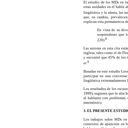
El estudio de los MDs en la
estas unidades en el habla a
lingüística y la afasia, las
que, en cambio, prevalecen
explican esta permanencia de
En vista de su dive
sorprendente que l
8
220).
Las autoras en esta cita es
inglesa, tales como el de Fl
y encontró que 45% de los t
9
er
.
Basadas en este estudio Less
participar en una conversac
lingüística extremadamente l
Los resultados de los escaso
1999), sugieren que la alta 
al hablante con problemas, 
mnemónico.
3. EL PRESENTE ESTUDI
Los trabajos sobre MDs en 
contextos de aparición en h