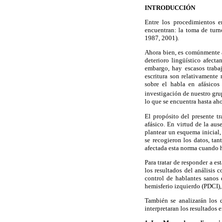
INTRODUCCIÓN
Entre los procedimientos e
encuentran: la toma de turno
1987, 2001).
Ahora bien, es comúnmente ac
deterioro lingüístico afec
embargo, hay escasos traba
escritura son relativamente 
sobre el habla en afásicos
investigación de nuestro gr
lo que se encuentra hasta ah
El propósito del presente t
afásico. En virtud de la aus
plantear un esquema inici
se recogieron los datos, ta
afectada esta norma cuando h
Para tratar de responder a 
los resultados del análisis
control de hablantes sanos 
hemisferio izquierdo (PDCI),
También se analizarán los d
interpretaran los resultados 