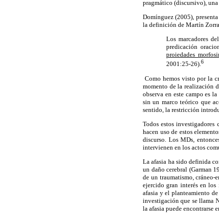
pragmático (discursivo), una 
Domínguez (2005), presenta u
la definición de Martín Zorr
Los marcadores del 
predicación oraci
proiedades morfosi
6
2001:25-26).
Como hemos visto por la cr
momento de la realización de
observa en este campo es la
sin un marco teórico que ac
sentido, la restricción intro
Todos estos investigadores 
hacen uso de estos elementos
discurso. Los MDs, entonces
intervienen en los actos com
La afasia ha sido definida co
un daño cerebral (Garman 19
de un traumatismo, cráneo-en
ejercido gran interés en los
afasia y el planteamiento de
investigación que se llama
la afasia puede encontrarse e