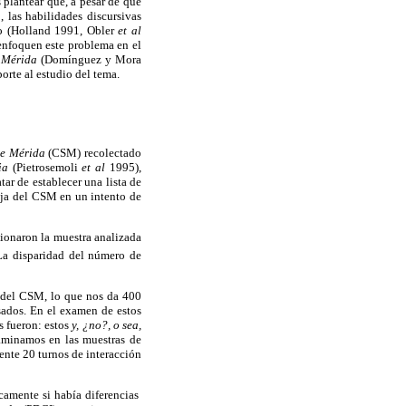
s plantear que, a pesar de que
, las habilidades discursivas
do (Holland 1991, Obler
et al
enfoquen este problema en el
e Mérida
(Domínguez y Mora
orte al estudio del tema.
de Mérida
(CSM) recolectado
sia
(Pietrosemoli
et al
1995),
tar de establecer una lista de
aja del CSM en un intento de
ionaron la muestra analizada
a disparidad del número de
s del CSM, lo que nos da 400
sados. En el examen de estos
s fueron: estos
y, ¿no?, o sea,
aminamos en las muestras de
mente 20 turnos de interacción
icamente si había diferencias