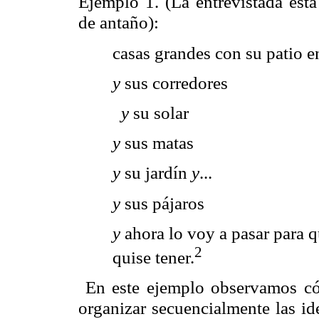
Ejemplo 1
. (La entrevistada est
de antaño):
casas grandes con su patio 
y
sus corredores
y
su solar
y
sus matas
y
su jardín
y
...
y
sus pájaros
y
ahora lo voy a pasar para q
2
quise tener.
En este ejemplo observamos có
organizar secuencialmente las ide