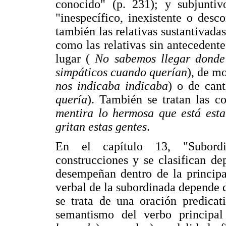
conocido" (p. 231); y subjuntiv
"inespecífico, inexistente o desc
también las relativas sustantivada
como las relativas sin antecedent
lugar (
No sabemos llegar donde 
simpáticos cuando querían
), de m
nos indicaba indicaba
) o de can
quería
). También se tratan las c
mentira lo hermosa que está esta
gritan estas gentes
.
En el capítulo 13, "Subordin
construcciones y se clasifican de
desempeñan dentro de la princip
verbal de la subordinada depende de
se trata de una oración predicat
semantismo del verbo principal