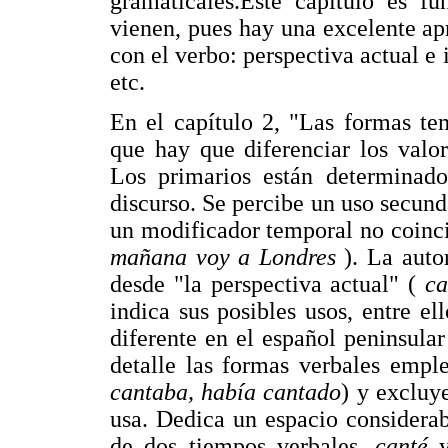
gramaticales.Este capítulo es f
vienen, pues hay una excelente ap
con el verbo: perspectiva actual e 
etc.
En el capítulo 2, "Las formas te
que hay que diferenciar los valor
Los primarios están determinados
discurso. Se percibe un uso secund
un modificador temporal no coinci
mañana voy a Londres
). La auto
desde "la perspectiva actual" (
ca
indica sus posibles usos, entre ell
diferente en el español peninsula
detalle las formas verbales emple
cantaba, había cantado
) y exclu
usa. Dedica un espacio considerabl
de dos tiempos verbales,
canté