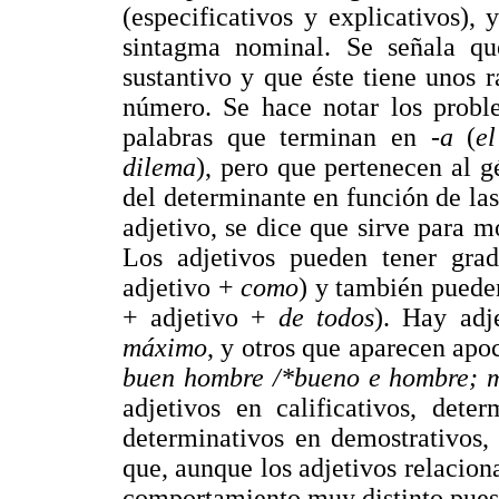
(especificativos y explicativos),
sintagma nominal. Se señala qu
sustantivo y que éste tiene unos 
número. Se hace notar los probl
palabras que terminan en
-a
(
e
dilema
), pero que pertenecen al g
del determinante en función de las 
adjetivo, se dice que sirve para m
Los adjetivos pueden tener grad
adjetivo +
como
) y también pueden
+ adjetivo +
de todos
). Hay adj
máximo
, y otros que aparecen apo
buen hombre /*bueno e hombre; m
adjetivos en calificativos, dete
determinativos en demostrativos, 
que, aunque los adjetivos relaciona
comportamiento muy distinto puest