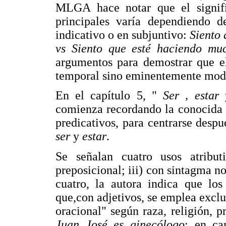
MLGA hace notar que el signif
principales varía dependiendo d
indicativo o en subjuntivo:
Siento
vs
Siento que esté haciendo m
argumentos para demostrar que el
temporal sino eminentemente mod
En el capítulo 5, "
Ser , estar
comienza recordando la conocida d
predicativos, para centrarse despu
ser
y
estar
.
Se señalan cuatro usos atribut
preposicional; iii) con sintagma n
cuatro, la autora indica que lo
que,con adjetivos, se emplea exc
oracional" según raza, religión, p
Juan José es ginecólogo
; en ca