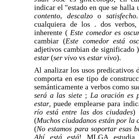
indicar el "estado en que se halla
contento, descalzo
o
satisfecho
cualquiera de los . dos verbo
inherente (
Este comedor es oscu
cambiar (
Este comedor está osc
adjetivos cambian de significado 
estar
(
ser vivo
vs
estar vivo
).
Al analizar los usos predicativos
comporta en ese tipo de construc
semánticamente a verbos como
su
será a las siete
;
La oración es p
estar
, puede emplearse para indic
río está entre las dos ciudades
)
(
Muchos ciudadanos están por la a
(
No estamos para soportar esas 
Ahí está está
! MLGA estudia e