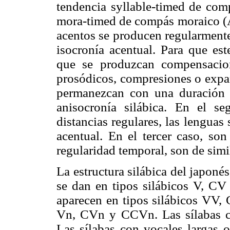
tendencia syllable-timed de comp
mora-timed de compás moraico (A
acentos se producen regularmente 
isocronía acentual. Para que est
que se produzcan compensacion
prosódicos, compresiones o expan
permanezcan con una duración s
anisocronía silábica. En el s
distancias regulares, las lenguas
acentual. En el tercer caso, so
regularidad temporal, son de simi
La estructura silábica del japoné
se dan en tipos silábicos V, CV
aparecen en tipos silábicos VV,
Vn, CVn y CCVn. Las sílabas co
Las sílabas con vocales largas 