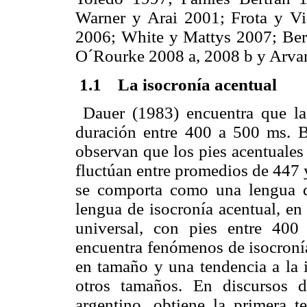
Warner y Arai 2001; Frota y V
2006; White y Mattys 2007; Bert
O´Rourke 2008 a, 2008 b y Arvan
1.1
L
a isocronía acentual
Dauer (1983) encuentra que las
duración entre 400 a 500 ms. 
observan que los pies acentuales
fluctúan entre promedios de 447 
se comporta como una lengua de
lengua de isocronía acentual, e
universal, con pies entre 40
encuentra fenómenos de isocronía
en tamaño y una tendencia a la i
otros tamaños. En discursos 
argentino, obtiene la primera t