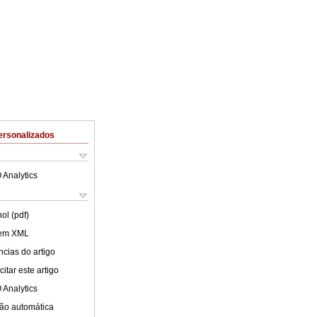
ersonalizados
 Analytics
ol (pdf)
 em XML
cias do artigo
itar este artigo
 Analytics
ão automática