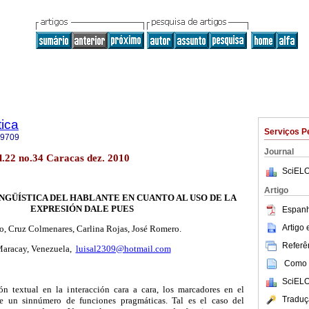
tica
Serviços P
-9709
Journal
ol.22 no.34 Caracas dez. 2010
SciELO
Artigo
NGÜÍSTICA DEL HABLANTE EN CUANTO AL USO DE LA
EXPRESIÓN DALE PUES
Espanh
Artigo
lo, Cruz Colmenares, Carlina Rojas, José Romero.
Referên
racay, Venezuela,
luisal2309@hotmail.com
Como c
SciELO
 textual en la interacción cara a cara, los marcadores en el
Traduç
e un sinnúmero de funciones pragmáticas. Tal es el caso del