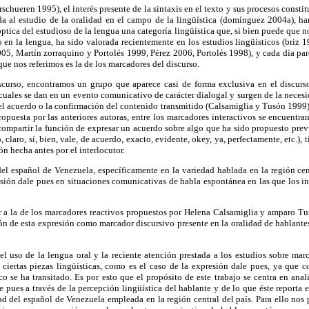
rschueren 1995), el interés presente de la sintaxis en el texto y sus procesos consti
da al estudio de la oralidad en el campo de la lingüística (domínguez 2004a), h
ptica del estudioso de la lengua una categoría lingüística que, si bien puede que n
o en la lengua, ha sido valorada recientemente en los estudios lingüísticos (briz
5, Martín zorraquino y Portolés 1999, Pérez 2006, Portolés 1998), y cada día pare
 que nos referimos es la de los marcadores del discurso.
scurso, encontramos un grupo que aparece casi de forma exclusiva en el discurso
 cuales se dan en un evento comunicativo de carácter dialogal y surgen de la necesi
 el acuerdo o la confirmación del contenido transmitido (Calsamiglia y Tusón 1999)
opuesta por las anteriores autoras, entre los marcadores interactivos se encuentra
 compartir la función de expresar un acuerdo sobre algo que ha sido propuesto pre
, claro, sí, bien, vale, de acuerdo, exacto, evidente, okey, ya, perfectamente, etc.),
n hecha antes por el interlocutor.
el español de Venezuela, específicamente en la variedad hablada en la región cen
esión dale pues en situaciones comunicativas de habla espontánea en las que los in
 a la de los marcadores reactivos propuestos por Helena Calsamiglia y amparo Tu
ón de esta expresión como marcador discursivo presente en la oralidad de hablant
del uso de la lengua oral y la reciente atención prestada a los estudios sobre ma
e ciertas piezas lingüísticas, como es el caso de la expresión dale pues, ya que co
co se ha transitado. Es por esto que el propósito de este trabajo se centra en anal
e pues a través de la percepción lingüística del hablante y de lo que éste reporta 
d del español de Venezuela empleada en la región central del país. Para ello nos