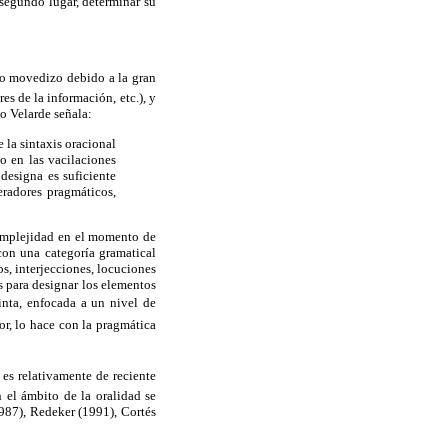
segundo lugar, determinar su
no movedizo debido a la gran
s de la información, etc.), y
o Velarde señala:
 la sintaxis oracional
o en las vacilaciones
designa es suficiente
eradores pragmáticos,
complejidad en el momento de
con una categoría gramatical
s, interjecciones, locuciones
os para designar los elementos
inta, enfocada a un nivel de
r, lo hace con la pragmática
es relativamente de reciente
 el ámbito de la oralidad se
1987), Redeker (1991), Cortés