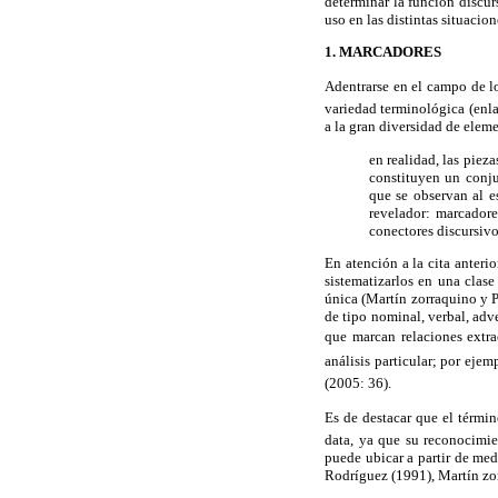
determinar la función discu
uso en las distintas situacio
1. MARCADORES
Adentrarse en el campo de lo
variedad terminológica (enla
a la gran diversidad de elem
en realidad, las piez
constituyen un conju
que se observan al e
revelador: marcadore
conectores discursivo
En atención a la cita anter
sistematizarlos en una clas
única (Martín zorraquino y P
de tipo nominal, verbal, adve
que marcan relaciones extra
análisis particular; por eje
(2005: 36).
Es de destacar que el térmi
data, ya que su reconocimie
puede ubicar a partir de med
Rodríguez (1991), Martín zor