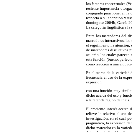
los factores contextuales (Ve
reciente importancia otorga
conjugado para poner en la ó
respecta a su aparición y us
domínguez 2004b, García 200
La categoría lingüística a la
Entre los marcadores del di
marcadores interactivos, los
el seguimiento, la atención,
de marcadores discursivos pr
acuerdo, los cuales parecen
esta función (bueno, perfecto
como reacción a una elocució
En el marco de la variedad d
frecuencia el uso de la expr
expresión
con una función muy similar
dicho acerca del uso y funci
a la referida región del país.
El creciente interés acerca 
relieve lo relativo al uso d
investigación, en el cual po
pragmático, la expresión dal
dicho marcador en la varieda