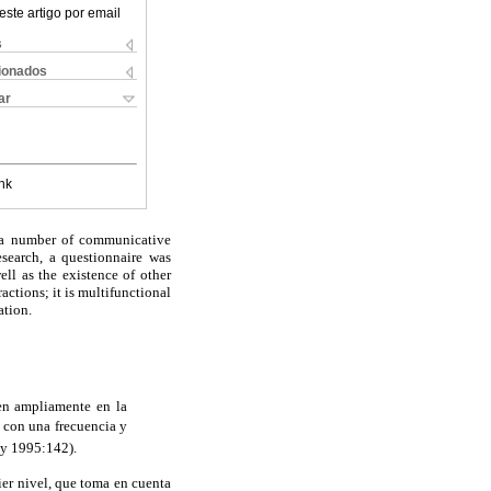
este artigo por email
s
cionados
ar
nk
th a number of communicative
esearch, a questionnaire was
ell as the existence of other
actions; it is multifunctional
ation.
ren ampliamente en la
s con una frecuencia y
hy 1995:142).
ier nivel, que toma en cuenta