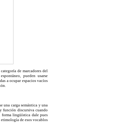
a categoría de marcadores del
 espontáneo, pueden usarse
adas a ocupar espacios vacíos
ión.
ene una carga semántica y una
 y función discursiva cuando
 forma lingüística dale pues
 y etimología de esos vocablos