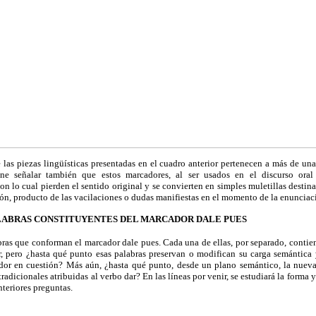
las piezas lingüísticas presentadas en el cuadro anterior pertenecen a más de un
ne señalar también que estos marcadores, al ser usados en el discurso oral
on lo cual pierden el sentido original y se convierten en simples muletillas destin
ión, producto de las vacilaciones o dudas manifiestas en el momento de la enunciac
S PALABRAS CONSTITUYENTES DEL MARCADOR DALE PUES
bras que conforman el marcador dale pues. Cada una de ellas, por separado, conti
ar, pero ¿hasta qué punto esas palabras preservan o modifican su carga semántica
dor en cuestión? Más aún, ¿hasta qué punto, desde un plano semántico, la nueva
radicionales atribuidas al verbo dar? En las líneas por venir, se estudiará la forma
nteriores preguntas.