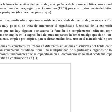
a la forma imperativa del verbo dar, acompañada de la forma enclítica correspondi
La conjunción pues, según Joan Corominas (1973), procede originalmente del latín p
de postquam (después que, puesto que).
ntico, resulta obvio que una consideración aislada del verbo dar, en su acepción m
porta muy poco si se trata de interpretar el significado funcional de la expresió
laro que no hay alguien que asuma la función de complemento indirecto, rep
omo se emplea en la expresión dale pues, no parece haber ni un algo que dar, ni un 
r, en su empleo prototípico, parece distar mucho de su uso en el marcador dale pues
iones asistemáticas realizadas en diferentes situaciones discursivas del habla coti
ión venezolana estudiada, tiene una multiplicidad de significados, algunos de l
iones tradicionales que se especifican en el diccionario de la Real academia esp
estran a continuación en (1):