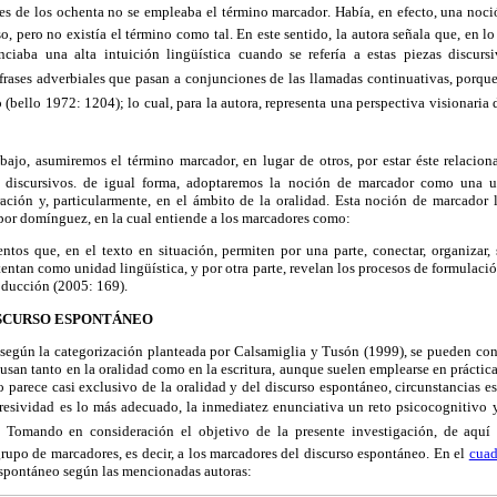
s de los ochenta no se empleaba el término marcador. Había, en efecto, una no
, pero no existía el término como tal. En este sentido, la autora señala que, en lo 
ciaba una alta intuición lingüística cuando se refería a estas piezas discurs
] frases adverbiales que pasan a conjunciones de las llamadas continuativas, porq
(bello 1972: 1204); lo cual, para la autora, representa una perspectiva visionari
abajo, asumiremos el término marcador, en lugar de otros, por estar éste relacio
s discursivos. de igual forma, adoptaremos la noción de marcador como una 
ación y, particularmente, en el ámbito de la oralidad. Esta noción de marcado
por domínguez, en la cual entiende a los marcadores como:
ntos que, en el texto en situación, permiten por una parte, conectar, organizar, s
tentan como unidad lingüística, y por otra parte, revelan los procesos de formulaci
oducción (2005: 169).
ISCURSO ESPONTÁNEO
 según la categorización planteada por Calsamiglia y Tusón (1999), se pueden con
 usan tanto en la oralidad como en la escritura, aunque suelen emplearse en práctica
o parece casi exclusivo de la oralidad y del discurso espontáneo, circunstancias e
resividad es lo más adecuado, la inmediatez enunciativa un reto psicocognitivo y
. Tomando en consideración el objetivo de la presente investigación, de aquí 
upo de marcadores, es decir, a los marcadores del discurso espontáneo. En el
cuad
espontáneo según las mencionadas autoras: