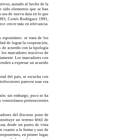
tutivos, aunado al hecho de la
an sido elementos que se han
o sea de nueva data en lo que
 1993, Cortés Rodríguez 1991,
ce crecer más en relevancia.
 espontáneo. se trata de los
dad de lograr la cooperación,
. de acuerdo con la tipología
n los marcadores reactivos de
viamente. Los marcadores con
 tienden a expresar un acuerdo
tral del país, se escucha con
terlocutores parecen usar esa
són. sin embargo, poco se ha
es venezolanos pertenecientes
rcadores del discurso pone de
nstituye un terreno fértil de
izar, desde un punto de vista
en cuanto a la forma y uso de
 proponemos, en primer lugar,