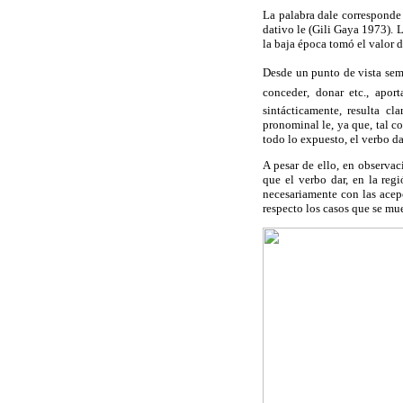
La palabra dale corresponde 
dativo le (Gili Gaya 1973). 
la baja época tomó el valor 
Desde un punto de vista semá
conceder, donar etc., a
sintácticamente, resulta c
pronominal le, ya que, tal c
todo lo expuesto, el verbo da
A pesar de ello, en observac
que el verbo dar, en la reg
necesariamente con las acepc
respecto los casos que se mu