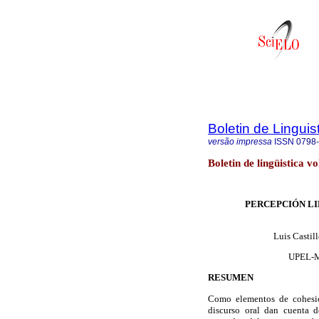
Boletin de Linguis
versão impressa
ISSN
0798
Boletin de lingüistica v
PERCEPCIÓN LI
Luis Castil
UPEL-Ma
RESUMEN
Como elementos de cohesión
discurso oral dan cuenta d