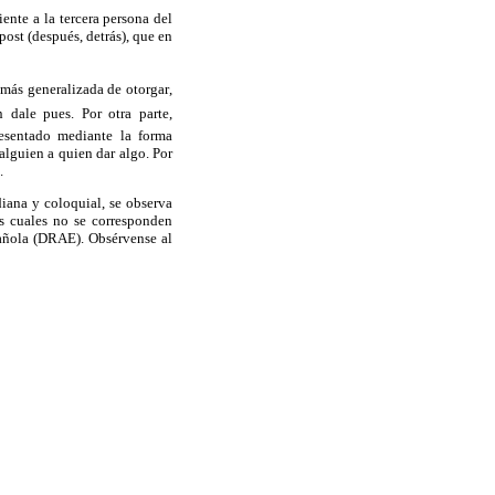
ente a la tercera persona del
ost (después, detrás), que en
ás generalizada de otorgar,
n dale pues. Por otra parte,
resentado mediante la forma
alguien a quien dar algo. Por
.
diana y coloquial, se observa
os cuales no se corresponden
añola (
DRAE
). Obsérvense al