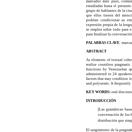
marcador dale pues, comú
estudiadas hasta el presente
grupo de hablantes de la ci
que ellos tienen del menci
podrían condicionar su em
expresión propia de la lengu
se emplea sobre todo para ex
para finalizar la conversació
PALABRAS CLAVE
: marca
ABSTRACT
As elements of textual cohes
realize countless pragmatic
functions by Venezuelan spa
administered to 24 speakers 
factors that may condition it
and polysemic. It frequently 
KEY WORDS:
oral discours
INTRODUCCIÓN
[Las gramáticas basa
conversación de los h
distribución que sim
El surgimiento de la pragmát