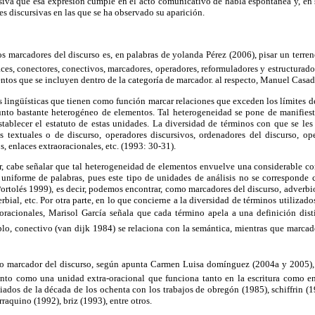
rsiva que esa expresión cumple en el acto comunicativo de habla espontánea y, en 
nes discursivas en las que se ha observado su aparición.
s marcadores del discurso es, en palabras de yolanda Pérez (2006), pisar un terre
ces, conectores, conectivos, marcadores, operadores, reformuladores y estructuradore
entos que se incluyen dentro de la categoría de marcador. al respecto, Manuel Casad
as lingüísticas que tienen como función marcar relaciones que exceden los límites de
nto bastante heterogéneo de elementos. Tal heterogeneidad se pone de manifiest
stablecer el estatuto de estas unidades. La diversidad de términos con que se les 
s textuales o de discurso, operadores discursivos, ordenadores del discurso, op
s, enlaces extraoracionales, etc. (1993: 30-31).
ior, cabe señalar que tal heterogeneidad de elementos envuelve una considerable 
e uniforme de palabras, pues este tipo de unidades de análisis no se corresponde 
ortolés 1999), es decir, podemos encontrar, como marcadores del discurso, adverbio
rbial, etc. Por otra parte, en lo que concierne a la diversidad de términos utilizad
oracionales, Marisol García señala que cada término apela a una definición dist
mplo, conectivo (van dijk 1984) se relaciona con la semántica, mientras que marcado
no marcador del discurso, según apunta Carmen Luisa domínguez (2004a y 2005), 
nto como una unidad extra-oracional que funciona tanto en la escritura como en
iados de la década de los ochenta con los trabajos de obregón (1985), schiffrin (
raquino (1992), briz (1993), entre otros.