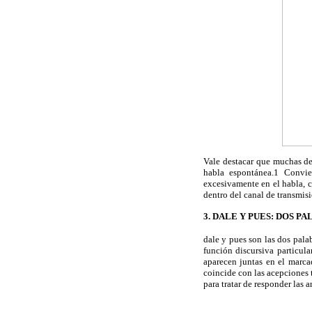
Vale destacar que muchas de 
habla espontánea.1 Convie
excesivamente en el habla, c
dentro del canal de transmis
3. DALE Y PUES: DO
dale y pues son las dos pala
función discursiva particul
aparecen juntas en el marca
coincide con las acepciones t
para tratar de responder las a