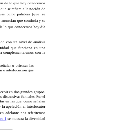
ción de lo que hoy conocemos
que se refiere a la noción de
ivas como palabras [que] se
ue anuncian que continúa y se
a de lo que conocemos hoy día
nado con un nivel de análisis
unidad que funciona en una
r la complementaremos con la
eñalar u orientar las
ón e interlocución que
cebir en dos grandes grupos.
s discursivas formales. Por el
stas en las que, como señalan
 la apelación al interlocutor
en adelante nos referiremos
ro 1
se muestra la diversidad