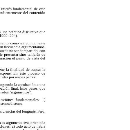
 interés fundamental de este
pendientemente del contenido
 una práctica discursiva que
 1999: 294).
namiento como un componente
con frecuencia argumentamos.
 puede no ser compartido, con
 de presentar sino también de
eración el punto de vista del
ne la finalidad de buscar la
expone. En este proceso de
tidas por ambas partes.
 logrando la aprobación a una
ación final. Esos pasos, que
inados "argumentos".
estiones fundamentales: 1)
senso/disenso.
s ciencias del lenguaje. Pero,
a es argumentativa, orientada
ciones: a) todo acto de habla