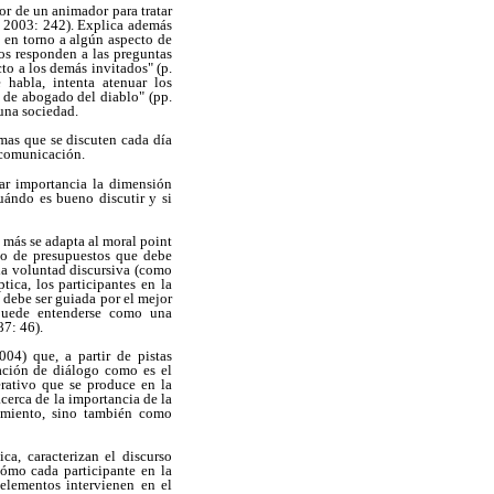
r de un animador para tratar
, 2003: 242). Explica además
n en torno a algún aspecto de
os responden a las preguntas
to a los demás invitados" (p.
 habla, intenta atenuar los
 de abogado del diablo" (pp.
 una sociedad.
emas que se discuten cada día
e comunicación.
lar importancia la dimensión
uándo es bueno discutir y si
 más se adapta al moral point
no de presupuestos que debe
 la voluntad discursiva (como
ica, los participantes en la
debe ser guiada por el mejor
 puede entenderse como una
87: 46).
04) que, a partir de pistas
uación de diálogo como es el
rativo que se produce en la
acerca de la importancia de la
dimiento, sino también como
ca, caracterizan el discurso
cómo cada participante en la
 elementos intervienen en el