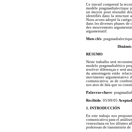
Ce travail comprend la recon
modèle pragmadialectique pr
un moyen pour résoudre des d
identifiés dans la structure
Nous avons adopté la catégor
dans les diverses phases de c
des mouvements argumentatifs
argumentatif.
Mots clés
: pragmadialectiqu
Dinâmica
RESUMO
Neste trabalho será reconstr
modelo pragmadialético prop
resolver diferenças e será an
da amostragem estão relaci
movimento argumentativo (Gi
comunicativa: as de confron
nos atos de fala que os cons
Palavras-chave
: pragmadial
Recibido
: 05/09/05
Acepta
1. INTRODUCCIÓN
En este trabajo nos proponem
comunicativa para el análisi
venezolana en los últimos a
poderosas de transmisión de 