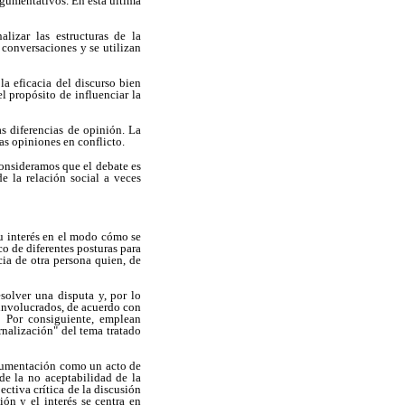
rgumentativos. En esta última
lizar las estructuras de la
 conversaciones y se utilizan
a eficacia del discurso bien
l propósito de influenciar la
as diferencias de opinión. La
las opiniones en conflicto.
onsideramos que el debate es
e la relación social a veces
su interés en el modo cómo se
ico de diferentes posturas para
cia de otra persona quien, de
solver una disputa y, por lo
 involucrados, de acuerdo con
. Por consiguiente, emplean
rnalización" del tema tratado
argumentación como un acto de
de la no aceptabilidad de la
ectiva crítica de la discusión
ón y el interés se centra en