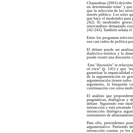
Charaudeau (2003) describe 
un determinado tema" y que 
que la selección de los invi
interés público. Los roles 
que hace el moderador para p
242). El moderador gerenci
intercambios demasiado exal
242-243). También señala el a
Entre los programas televisi
son casi todos de política p
El debate puede ser analiza
dialéctico-retórica y la di
puede existir una discusión i
Esta "discusión" se relacion
of view" (p. 141) y que "n
garantizar la imparcialidad 
de la argumentación en gene
argumentación tienen todos 
argumento, la búsqueda co
continuación con otros medio
El análisis que propondrem
pragmáticas, dialógicas y d
debate. Siguiendo este mod
interacción y está orientado 
interacción dialógica argu
instrumento de afianzamiento
Para ello, pretendemos pone
argumentativo. Partiendo de
interacción constru ye los 