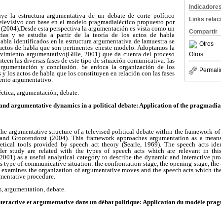
Indicadore
uye la estructura argumentativa de un debate de corte político
Links rela
elevisivo con base en el modelo pragmadialéctico propuesto por
(2004).Desde esta perspectiva la argumentación es vista como un
Compartir
cias y se estudia a partir de la teoría de los actos de habla
habla identificados en la estructura argumentativa de lamuestra se
Otros
 actos de habla que son pertinentes eneste modelo. Adoptamos la
ovimiento argumentativo(Gille, 2001) que da cuenta del proceso
Otros
teen las diversas fases de este tipo de situación comunicativa: las
 argumentación y conclusión. Se enfoca la organización de los
Permali
 los actos de habla que los constituyen en relación con las fases
iento argumentativo.
ctica, argumentación, debate.
 and argumentative dynamics in a political debate:
Application of the pragmadia
 the argumentative structure of a televised political debate within the framework o
d Grootendorst (2004). This framework approaches argumentation as a means 
etical tools provided by speech act theory (Searle, 1969). The speech acts ide
der study are related with the types of speech acts which are relevant in t
2001) as a useful analytical category to describe the dynamic and interactive pro
is type of communicative situation: the confrontation stage, the opening stage, the
 examines the organization of argumentative moves and the speech acts which the
umentative procedure.
s, argumentation, debate.
eractive et argumentative dans un débat politique:
Application du modèle prag