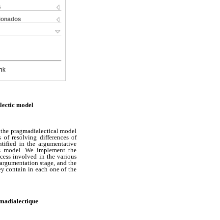
s
cionados
nk
lectic model
f the pragmadialectical model
of resolving differences of
ntified in the argumentative
his model. We implement the
cess involved in the various
 argumentation stage, and the
y contain in each one of the
madialectique