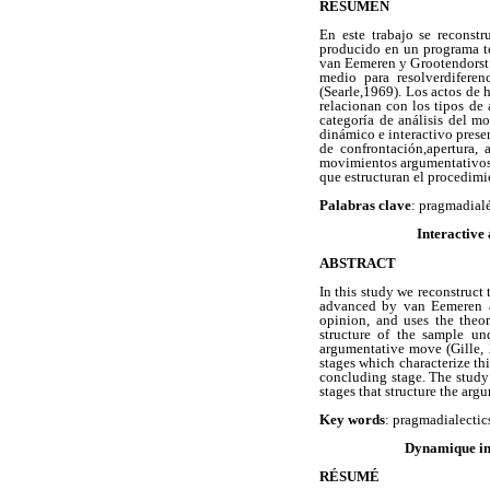
RESUMEN
En este trabajo se reconstr
producido en un programa t
van Eemeren y Grootendorst 
medio para resolverdiferen
(Searle,1969). Los actos de 
relacionan con los tipos de
categoría de análisis del m
dinámico e interactivo presen
de confrontación,apertura,
movimientos argumentativos y
que estructuran el procedim
Palabras clave
: pragmadialé
Interactive
ABSTRACT
In this study we reconstruct
advanced by van Eemeren an
opinion, and uses the theor
structure of the sample un
argumentative move (Gille, 
stages which characterize th
concluding stage. The study
stages that structure the arg
Key words
: pragmadialectic
Dynamique int
RÉSUMÉ