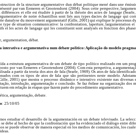
struction de la structure argumentative dun débat politique mené dans une émissio
ésenté par van Eemeren et Grootendorst (2004). Sous cette perspective, largume
ifférences et elle est étudiée à partir de la théorie des actes de langage (Searle
 argumentative de notre échantillon sont liés aux types dactes de langage qui co
ie danalyse du mouvement argumentatif (Gille, 2001) qui explique le processus dy
e type de situation communicative: la confrontation, laperture, largumentation et
 et les actes de langage qui les constituent sont analysés en fonction des phases
e, argumentation, débat.
 interativa e argumentativa num debate político:
Aplicação do modelo pragmad
uída a estrutura argumentativa de um debate de tipo político realizado em um prog
osto por van Eemeren e Grootendorst (2004). Com esta perspetiva, a argumentaç
alisada a partir da teoria dos atos de fala (Searle, 1969). Os atos de fala identifica
onados com os tipos de atos de fala que são pertinentes neste modelo. Adotamo
lle, 2001) que mostra o processo dinâmico e interativo existente nas diversas e
tação, introdução, argumentação e conclusão. Se faz ênfase na organização dos
tituem em relação às etapas que fazem parte do procedimento argumentativo.
ética, argumentação, debate.
do
: 25/10/05
os estudiar el desarrollo de la argumentación en un debate televisado. La selecc
s se debe al hecho de que la confrontación que ha evidenciado el diálogo entre difer
ños se puede observar de manera especial en los medios de comunicación, los cuale
ideas.