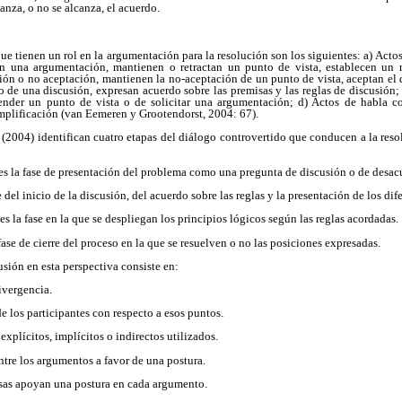
anza, o no se
alcanza, el acuerdo.
ue tienen un rol en la argumentación para la resolución son los siguientes: a) Acto
an una argumentación, mantienen o retractan un punto de vista, establecen un r
ión o no aceptación, mantienen la no-aceptación de un punto de vista, aceptan el 
o de una discusión, expresan acuerdo sobre las premisas y las reglas de discusión; 
ender un punto de vista o de solicitar una argumentación; d) Actos de habla c
amplificación (van Eemeren y
Grootendorst, 2004: 67).
2004) identifican cuatro etapas del diálogo controvertido que conducen a la reso
es la fase de presentación del problema como una
pregunta de discusión o de desac
e del inicio de la discusión, del acuerdo sobre las reglas y la presentación de los dif
es la fase en la que se despliegan los principios lógicos según las reglas acordadas.
fase de cierre del proceso en la que se resuelven o no las posiciones expresadas.
cusión en esta perspectiva consiste en:
divergencia.
de los participantes con respecto a esos puntos.
explícitos, implícitos o indirectos utilizados.
 entre los argumentos a favor de una postura.
isas apoyan una postura en cada argumento.