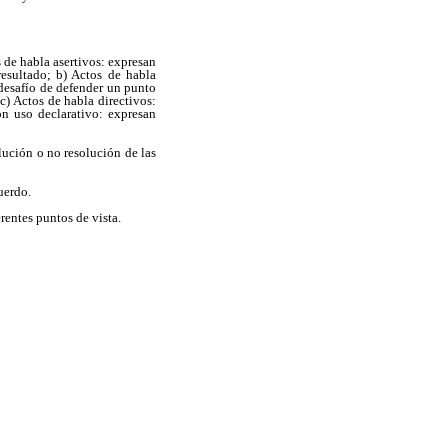
s de habla asertivos: expresan
esultado; b) Actos de habla
desafío de defender un punto
c) Actos de habla directivos:
on uso declarativo: expresan
lución o no resolución de las
uerdo.
erentes puntos de vista.