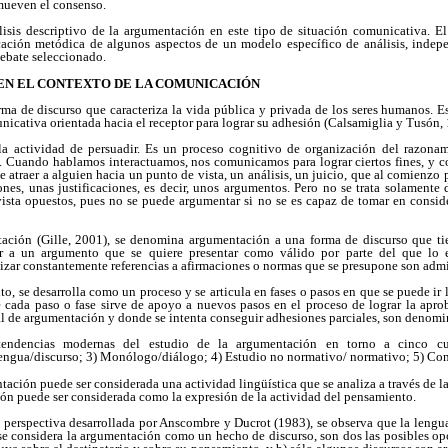
mueven el consenso.
lisis descriptivo de la argumentación en este tipo de situación comunicativa. El
icación metódica de algunos aspectos de un modelo específico de análisis, inde
debate seleccionado.
 EN EL CONTEXTO DE LA COMUNICACIÓN
ma de discurso que caracteriza la vida pública y privada de los seres humanos. Es
icativa orientada hacia el receptor para lograr su adhesión (Calsamiglia y Tusón,
 la actividad de persuadir. Es un proceso cognitivo de organización del razo
. Cuando hablamos interactuamos, nos comunicamos para lograr ciertos fines, y 
de atraer a alguien hacia un punto de vista, un análisis, un juicio, que al comienzo
ones, unas justificaciones, es decir, unos argumentos. Pero no se trata solamente
vista opuestos, pues no se puede argumentar si no se es capaz de tomar en consid
ación (Gille, 2001), se denomina argumentación a una forma de discurso que tie
or a un argumento que se quiere presentar como válido por parte del que lo 
zar constantemente referencias a afirmaciones o normas que se presupone son admi
to, se desarrolla como un proceso y se articula en fases o pasos en que se puede ir
cada paso o fase sirve de apoyo a nuevos pasos en el proceso de lograr la aprob
al de argumentación y donde se intenta conseguir adhesiones parciales, son denom
tendencias modernas del estudio de la argumentación en torno a cinco cu
ngua/discurso; 3) Monólogo/diálogo; 4) Estudio no normativo/ normativo; 5) Con
tación puede ser considerada una actividad lingüística que se analiza a través de la
ión puede ser considerada como la expresión de la actividad del pensamiento.
 perspectiva desarrollada por Anscombre y Ducrot (1983), se observa que la lengu
 se considera la argumentación como un hecho de discurso, son dos las posibles op