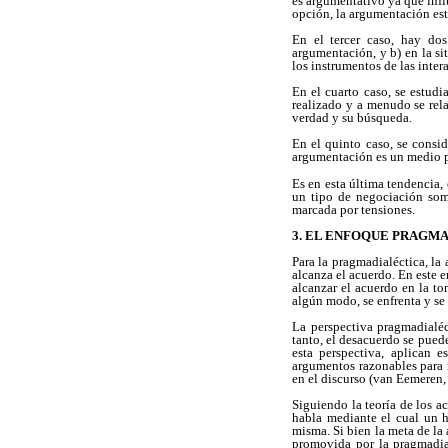
es argumentativo ya que infl
opción, la argumentación es
En el tercer caso, hay dos
argumentación, y b) en la si
los instrumentos de las inter
En el cuarto caso, se estud
realizado y a menudo se rela
verdad y su búsqueda.
En el quinto caso, se consid
argumentación es un medio par
Es en esta última tendencia
un tipo de negociación some
marcada por tensiones.
3. EL ENFOQUE PRAGM
Para la pragmadialéctica, la
alcanza el acuerdo. En este en
alcanzar el acuerdo en la to
algún modo, se enfrenta y se
La perspectiva pragmadialéc
tanto, el desacuerdo se pued
esta perspectiva, aplican 
argumentos razonables para r
en el discurso (van Eemeren,
Siguiendo la teoría de los a
habla mediante el cual un h
misma. Si bien la meta de la 
promovida por la pragmadial