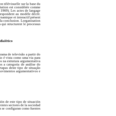
n télévisuelle sur la base du
ntation est considérée comme
, 1969). Les actes de langage
rrespondent au modèle décrit.
namique et interactif présent
 la conclusion. Lorganisation
 qui structurent le processus
ialético
rama de televisão a partir do
ão é vista como uma via para
dos na estrutura argumentativa
s a categoria de análise do
tapas deste tipo de situação
 movimentos argumentativos e
ión de este tipo de situación
entes sectores de la sociedad
s se configuran como fuentes