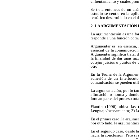
enfrentamiento y cuáles pro
Se trata entonces de un aná
estudio se centra en la apl
temático desarrollado en el 
2. LA ARGUMENTACIÓN
La argumentación es una for
responde a una función comun
Argumentar es, en esencia,
esencial de la comunicación
Argumentar significa tratar 
la finalidad de dar unas raz
cotejar juicios o puntos de 
otro.
En la Teoría de la Argument
adhesión de un interlocut
comunicación se pueden utili
La argumentación, por lo tan
afirmación o norma y donde 
forman parte del proceso tot
Plantin (1996) ubica las 
Lenguaje/pensamiento; 2) Le
En el primer caso, la argumen
por otro lado, la argumentac
En el segundo caso, desde la
hacia la conclusión. Pero si