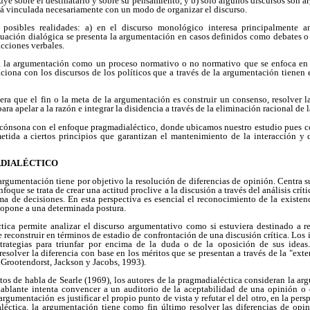
uye sobre el destinatario y sobre su pensamiento, y b) sólo algunos discursos son a
tá vinculada necesariamente con un modo de organizar el discurso.
 posibles realidades: a) en el discurso monológico interesa principalmente ana
tuación dialógica se presenta la argumentación en casos definidos como debates o
acciones verbales.
ia la argumentación como un proceso normativo o no normativo que se enfoca en l
ciona con los discursos de los políticos que a través de la argumentación tienen e
era que el fin o la meta de la argumentación es construir un consenso, resolver l
a apelar a la razón e integrar la disidencia a través de la eliminación racional de 
, cónsona con el enfoque pragmadialéctico, donde ubicamos nuestro estudio pues c
tida a ciertos principios que garantizan el mantenimiento de la interacción y d
ADIALÉCTICO
 argumentación tiene por objetivo la resolución de diferencias de opinión. Centra 
foque se trata de crear una actitud proclive a la discusión a través del análisis crít
ma de decisiones. En esta perspectiva es esencial el reconocimiento de la existen
 opone a una determinada postura.
tica permite analizar el discurso argumentativo como si estuviera destinado a re
e reconstruir en términos de estadio de confrontación de una discusión crítica. Los
estrategias para triunfar por encima de la duda o de la oposición de sus ideas
esolver la diferencia con base en los méritos que se presentan a través de la "exte
 Grootendorst,
Jackson y Jacobs, 1993).
ctos de habla de Searle (1969), los autores de la pragmadialéctica consideran la 
ablante intenta convencer a un auditorio de la aceptabilidad de una opinión o 
argumentación es justificar el propio punto de vista y refutar el del otro, en la persp
éctica, la argumentación tiene como fin último resolver las diferencias de opini