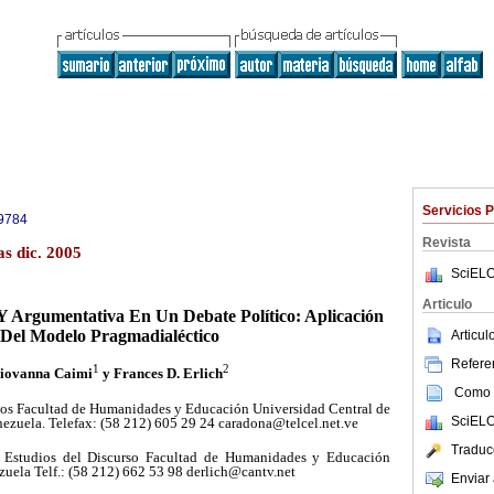
Servicios 
9784
Revista
s dic. 2005
SciELO
Articulo
a Y Argumentativa En Un Debate
Político: Aplicación
Del Modelo Pragmadialéctico
Articu
Referen
1
2
iovanna Caimi
y Frances D. Erlich
Como c
os Facultad de Humanidades y Educación Universidad Central de
SciELO
ezuela. Telefax: (58 212) 605 29 24 caradona@telcel.net.ve
Traduc
 Estudios del Discurso Facultad de Humanidades y Educación
zuela Telf.: (58 212) 662 53 98 derlich@cantv.net
Enviar 