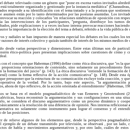
el debate televisado como un género que "pone en escena varios invitados alrededo
está totalmente organizado y gestionado por la instancia mediática" (Charaudeau
tados responde a su identificación con el tema tratado y a la postura que sostiene
que asumen están por lo tanto determinados por las posturas asumidas. Los invitad
rovocar su reacción y colocarlos "en relaciones simétricas de oposición con respec
a las intervenciones de los participantes, "pregunta, distribuye los turnos de
tados, pide explicaciones y a veces incluso intenta provocar reacciones haciendo
utor la importancia de la elección del tema a debatir, referido a la vida pública de
vos y radiales se han impuesto de manera especial los debates en los cuales los t
or razones de interés colectivo y quizás también de interés de los mismos medios d
do desde varias perspectivas y dimensiones. Entre estas últimas son de particu
mensión ético-política pues presentan implicaciones sobre cuestiones de cómo y c
deal.
a con el concepto que Habermas (1996) define como ética discursiva, que "es la que
o proporciona orientaciones de contenido, sino solamente un procedimiento lle
en la formación del juicio" (p. 143). La ética discursiva "entiende la formación de
ral) como la forma reflexiva de la acción comunicativa" (p. 148). Desde esta ópt
que presuponer que la estructura de su comunicación excluye toda coacción, y que 
operativa de la verdad. Por lo tanto, bajo este aspecto, "la argumentación
s, ahora de tipo reflexivo, de la acción orientada al entendimiento" (Habermas, 19
os se basa en el modelo pragmadialéctico de van Eemeren y Grootendorst (20
ialécticas, busca reconstruir la argumentación y sus configuraciones en una sit
elo, se considera el discurso argumentativo como un proceso dinámico y coope
básicamente a la resolución de una diferencia de opinión. Nos interesa reflexionar 
mentativa no solamente como instrumento para lograr el consenso y el enten
 de las posiciones.
r de relieve algunos de los elementos que, desde la perspectiva pragmadialécti
l ejemplo de un debate transmitido por televisión, se observará , por un lado, 
actos de habla y movimientos argumentativos y, por otro lado, cuáles de estos