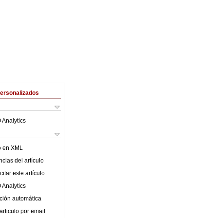
Personalizados
 Analytics
lo en XML
cias del artículo
itar este artículo
 Analytics
ción automática
articulo por email