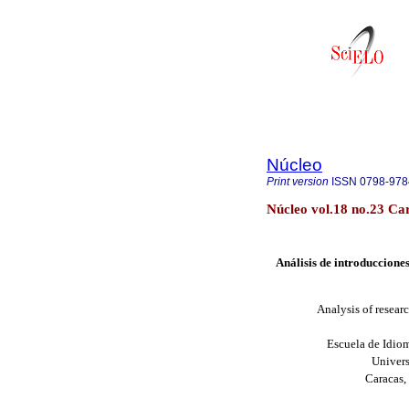
Núcleo
Print version
ISSN
0798-978
Núcleo vol.18 no.23 Ca
Análisis de introducciones
Analysis of resear
Escuela de Idio
Univer
Caracas,