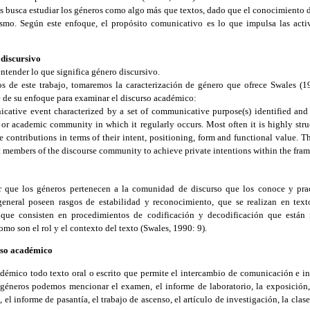
 busca estudiar los géneros como algo más que textos, dado que el conocimiento de
smo. Según este enfoque, el propósito comunicativo es lo que impulsa las acti
 discursivo
tender lo que significa género discursivo.
os de este trabajo, tomaremos la caracterización de género que ofrece Swales (1
 de su enfoque para examinar el discurso académico:
nicative event characterized by a set of communicative purpose(s) identified an
 or academic community in which it regularly occurs. Most often it is highly str
e contributions in terms of their intent, positioning, form and functional value. Th
t members of the discourse community to achieve private intentions within the fra
2
que los géneros pertenecen a la comunidad de discurso que los conoce y prac
eneral poseen rasgos de estabilidad y reconocimiento, que se realizan en texto
que consisten en procedimientos de codificación y decodificación que están 
mo son el rol y el contexto del texto (Swales, 1990: 9).
urso académico
adémico todo texto oral o escrito que permite el intercambio de comunicación e i
géneros podemos mencionar el examen, el informe de laboratorio, la exposición, l
, el informe de pasantía, el trabajo de ascenso, el artículo de investigación, la clase