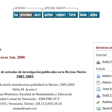
Services 
4
Journal
racas Jan. 2006
SciELO
Article
 de artículos de investigación publicados en la Revista Núcleo
Article
1985-2003
Article
ch article introductions published in Núcleo, 1985-2003
How to 
Otilia M. Acosta J.
mas Modernos, Facultad de Humanidades y Educación
SciELO
sidad Central de Venezuela – EIM-FHE-UCV
Automat
 1051, Venezuela. Telefax: (58 212) 605 29 24
otimar@cantv.net
Send th