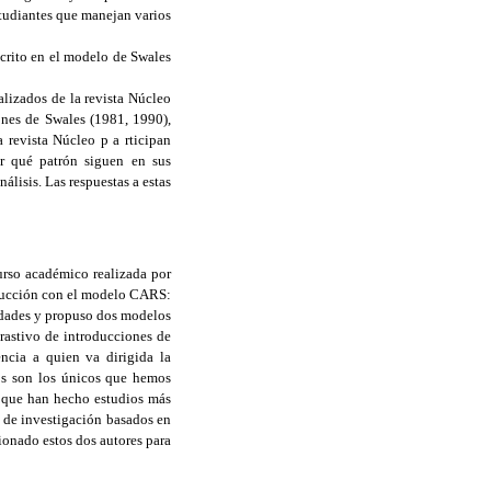
 estudiantes que manejan varios
scrito en el modelo de Swales
alizados de la revista Núcleo
ones de Swales (1981, 1990),
 revista Núcleo p a rticipan
rir qué patrón siguen en sus
álisis. Las respuestas a estas
curso académico realizada por
roducción con el modelo CARS:
idades y propuso dos modelos
trastivo de introducciones de
ncia a quien va dirigida la
stos son los únicos que hemos
s que han hecho estudios más
s de investigación basados en
ionado estos dos autores para