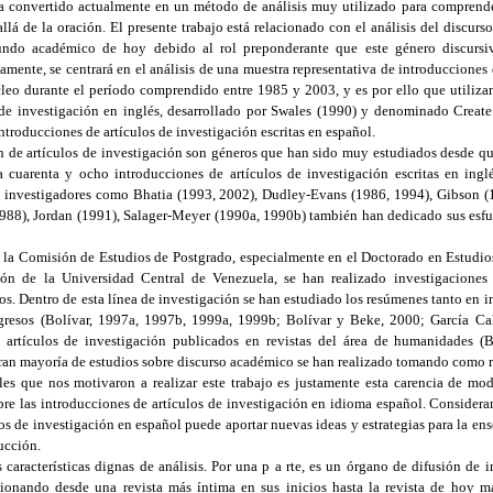
 ha convertido actualmente en un método de análisis muy utilizado para comprend
allá de la oración. El presente trabajo está relacionado con el análisis del discur
ndo académico de hoy debido al rol preponderante que este género discursiv
mente, se centrará en el análisis de una muestra representativa de introducciones 
cleo durante el período comprendido entre 1985 y 2003, y es por ello que utiliza
 de investigación en inglés, desarrollado por Swales (1990) y denominado Crea
 introducciones de artículos de investigación escritas en español.
n de artículos de investigación son géneros que han sido muy estudiados desde q
 cuarenta y ocho introducciones de artículos de investigación escritas en ing
s investigadores como Bhatia (1993, 2002), Dudley-Evans (1986, 1994), Gibson (
1988), Jordan (1991), Salager-Meyer (1990a, 1990b) también han dedicado sus esfue
e la Comisión de Estudios de Postgrado, especialmente en el Doctorado en Estudios
 de la Universidad Central de Venezuela, se han realizado investigaciones 
s. Dentro de esta línea de investigación se han estudiado los resúmenes tanto en 
gresos (Bolívar, 1997a, 1997b, 1999a, 1999b; Bolívar y Beke, 2000; García C
 artículos de investigación publicados en revistas del área de humanidades (B
an mayoría de estudios sobre discurso académico se han realizado tomando como re
les que nos motivaron a realizar este trabajo es justamente esta carencia de mod
bre las introducciones de artículos de investigación en idioma español. Considera
os de investigación en español puede aportar nuevas ideas y estrategias para la ens
ucción.
 características dignas de análisis. Por una p a rte, es un órgano de difusión de i
cionando desde una revista más íntima en sus inicios hasta la revista de hoy m