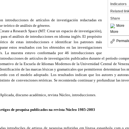
Indicators
Related lin
Share
ron introducciones de artículos de investigación redactadas en
e teórico de análisis de géneros.
More
reate a Research Space (MT: Crear un espacio de investigación),
More
para el análisis de introducciones en idioma inglés. El propósito
Permali
tórico de estas introducciones e identificar los patrones más
arar estos resultados con los obtenidos en las investigaciones
és. La muestra estuvo conformada por 46 introducciones que
 introducciones de artículos de investigación publicados durante el período comp
formativo de la Escuela de Idiomas Modernos de la Universidad Central de Venezue
identificación de las marcas léxicas y gramaticales que permitieron determinar los
uerdo con el modelo adoptado. Los resultados indican que los autores y autoras
istinto de convenciones retóricas. Se recomienda continuar y profundizar las inve
 Aplicada, discurso académico, revista Núcleo, introducciones.
artigos de pesquisa publicados na revista Núcleo 1985-2003
adas introduções de artigos de pesquisa redigidas em língua espanhola com o en