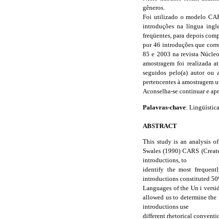
gêneros.
Foi utilizado o modelo CARS
introduções na língua ingle
freqüentes, para depois comp
por 46 introduções que corr
85 e 2003 na revista Núcle
amostragem foi realizada a
seguidos pelo(a) autor ou 
pertencentes à amostragem ut
Aconselha-se continuar e apr
Palavras-chave
: Lingüístic
ABSTRACT
This study is an analysis of
Swales (1990) CARS (Create
introductions, to
identify the most frequent
introductions constituted 50
Languages of the Un i versi
allowed us to determine the 
introductions use
different rhetorical convent