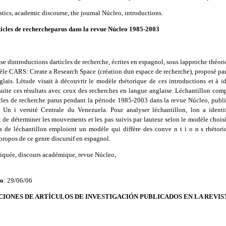
tics, academic discourse, the journal Núcleo, introductions.
rticles de rechercheparus dans la revue Núcleo 1985-2003
e dintroductions darticles de recherche, écrites en espagnol, sous lapproche théori
dèle CARS: Create a Research Space (création dun espace de recherche), proposé par
nglais. Létude visait à découvrir le modèle rhétorique de ces introductions et à id
uite ces résultats avec ceux des recherches en langue anglaise. Léchantillon comp
cles de recherche parus pendant la période 1985-2003 dans la revue Núcleo, publi
n i versité Centrale du Venezuela. Pour analyser léchantillon, lon a identi
de déterminer les mouvements et les pas suivis par lauteur selon le modèle choisi
s de léchantillon emploient un modèle qui diffère des conve n t i o n s rhétoriq
propos de ce genre discursif en espagnol.
liquée, discours académique, revue Núcleo,
do
: 29/06/06
CIONES DE ARTÍCULOS DE INVESTIGACIÓN PUBLICADOS EN LA REVIST