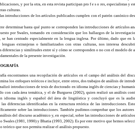
licaciones, y por la otra, en esta revista participan pro f e s o res, especialistas y
tas culturas.
 las introducciones de los artículos publicados cumplen con el patrón canónico de
te determinar hasta qué punto se corresponden las introducciones de artículos an
uesto por Swales, tomando en consideración que los hallazgos de la investigaci
, se han centrado especialmente en la lengua inglesa. Por último, dado que en la
 lenguas extranjeras o familiarizados con otras culturas, nos interesa descub
s diferencias y similitudes entre sí y cómo se corresponden o no con el modelo de an
ndamentales de la presente investigación.
LIOGRAFÍA
rafía encontramos una recopilación de artículos en el campo del análisis del dis
na los enfoques teóricos e incluye, entre otros, dos trabajos de análisis de int
analizó introducciones de tesis de doctorado en idioma inglés de ciencias y human
rdo con cada área temática, y el de Burguess (2002), quien realizó un análisis con
 en idioma inglés y español del área de lingüística y concluyó que es la audie
 las diferencias identificadas en la estructura retórica de las introducciones. E
íficamente sobre las introducciones. También pudimos comprobar que los autore
análisis del discurso académico y, en especial, sobre las introducciones de artículo
ido Swales (1981, 1990) y Bhatia (1993, 2002). Es por este motivo que hemos selecc
 teórico que nos permita realizar el análisis propuesto.