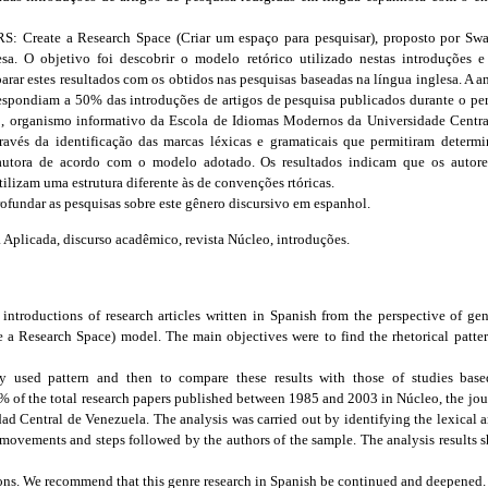
: Create a Research Space (Criar um espaço para pesquisar), proposto por Swa
sa. O objetivo foi descobrir o modelo retórico utilizado nestas introduções e
arar estes resultados com os obtidos nas pesquisas baseadas na língua inglesa. A 
espondiam a 50% das introduções de artigos de pesquisa publicados durante o p
o, organismo informativo da Escola de Idiomas Modernos da Universidade Central
través da identificação das marcas léxicas e gramaticais que permitiram determ
autora de acordo com o modelo adotado. Os resultados indicam que os autore
ilizam uma estrutura diferente às de convenções rtóricas.
ofundar as pesquisas sobre este gênero discursivo em espanhol.
a Aplicada, discurso acadêmico, revista Núcleo, introduções.
 introductions of research articles written in Spanish from the perspective of ge
 a Research Space) model. The main objectives were to find the rhetorical patter
ly used pattern and then to compare these results with those of studies bas
% of the total research papers published between 1985 and 2003 in Núcleo, the jo
dad Central de Venezuela. The analysis was carried out by identifying the lexical
movements and steps followed by the authors of the sample. The analysis results s
ions. We recommend that this genre research in Spanish be continued and deepened.