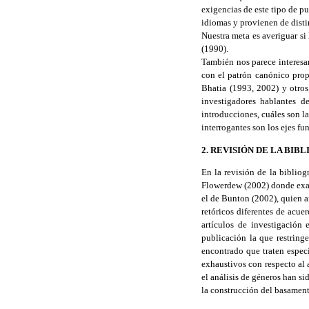
exigencias de este tipo de pub
idiomas y provienen de distin
Nuestra meta es averiguar si
(1990).
También nos parece interesan
con el patrón canónico prop
Bhatia (1993, 2002) y otros
investigadores hablantes de
introducciones, cuáles son la
interrogantes son los ejes fu
2. REVISIÓN DE LA BIB
En la revisión de la bibliog
Flowerdew (2002) donde exami
el de Bunton (2002), quien 
retóricos diferentes de acue
artículos de investigación
publicación la que restringe
encontrado que traten espec
exhaustivos con respecto al 
el análisis de géneros han s
la construcción del basamento