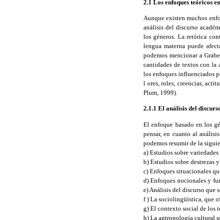
2.1 Los enfoques teóricos e
Aunque existen muchos enfoq
análisis del discurso académ
los géneros. La retórica con
lengua materna puede afect
podemos mencionar a Grabe y
cantidades de textos con la
los enfoques influenciados p
l ores, roles, creencias, act
Plum, 1999).
2.1.1 El análisis del discu
El enfoque basado en los gé
pensar, en cuanto al análisi
podemos resumir de la sigui
a) Estudios sobre variedades 
b) Estudios sobre destrezas 
c) Enfoques situacionales qu
d) Enfoques nocionales y fun
e) Análisis del discurso que
f ) La sociolingüística, que
g) El contexto social de los t
h) La antropología cultural 