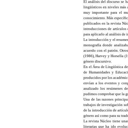
El análisis del discurso se
lingüísticos en niveles más 
muy importante para el mu
conocimiento. Más específica
publicados en la revista Nú
introducciones de artículos
para aplicarlo al análisis de
La introducción y el resume
monografía donde analizaba
acuerdo con el patrón. Otro
(1986), Harvey y Horsella (
género discursivo.
En el Área de Lingüística d
de Humanidades y Educación
producidos por los académico
envían a los eventos y con
analizado los resúmenes de
pudimos comprobar que la gr
Una de las razones principa
trabajos de investigación so
de la introducción de artícul
género así como para su trad
La revista Núcleo tiene unas
literarias que ha ido evolu