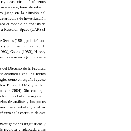
er y descubrir los fenómenos
so académico, tema de estudio
o juega en la difusión del
de artículos de investigación
mos el modelo de análisis de
te a Research Space (CARS),1
ue Swales (1981) publicó una
lés y propuso un modelo, de
1993), Graetz (1985), Harvey
rzos de investigación a este
 del Discurso de la Facultad
relacionadas con los textos
inglés como en español que se
alvo 1997a, 1997b) y se han
olívar, 2004). Sin embargo,
ferencia el idioma inglés.
elos de análisis y los pocos
mos que el estudio y análisis
eñanza de la escritura de este
nvestigaciones lingüísticas y
ás rigurosa y adaptada a las