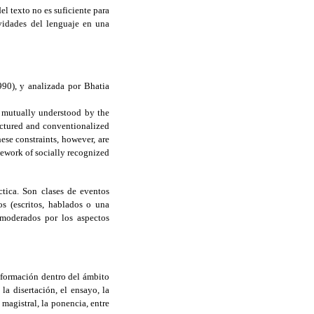
l texto no es suficiente para
vidades del lenguaje en una
990), y analizada por Bhatia
d mutually understood by the
uctured and conventionalized
ese constraints, however, are
mework of socially recognized
tica. Son clases de eventos
s (escritos, hablados o una
moderados por los aspectos
nformación dentro del ámbito
a disertación, el ensayo, la
 magistral, la ponencia, entre