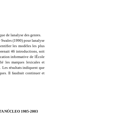
que de lanalyse des genres.
 Swales (1990) pour lanalyse
entifier les modèles les plus
renait 46 introductions, soit
cation informative de lÉcole
fié les marques lexicales et
. Les résultats indiquent que
ues. Il faudrait continuer et
A NÚCLEO 1985-2003