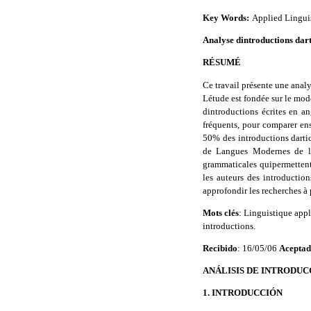
Key Words:
Applied Linguis
Analyse dintroductions da
RÉSUMÉ
Ce travail présente une analys
Létude est fondée sur le mo
dintroductions écrites en a
fréquents, pour comparer ens
50% des introductions darti
de Langues Modernes de l U
grammaticales quipermettent 
les auteurs des introduction
approfondir les recherches à 
Mots clés
: Linguistique app
introductions.
Recibido
: 16/05/06
Acepta
ANÁLISIS DE INTRODUC
1. INTRODUCCIÓN