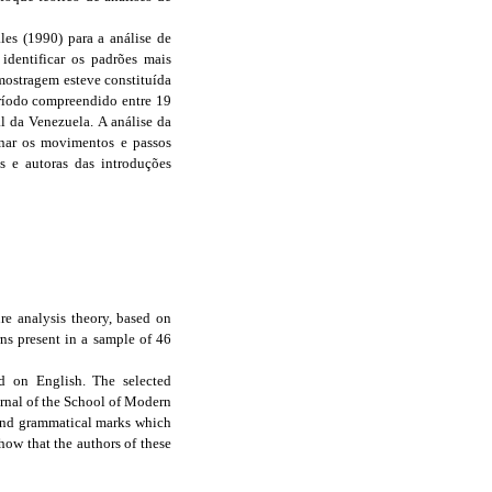
les (1990) para a análise de
 identificar os padrões mais
amostragem esteve constituída
eríodo compreendido entre 19
 da Venezuela. A análise da
inar os movimentos e passos
s e autoras das introduções
nre analysis theory, based on
ns present in a sample of 46
ed on English. The selected
urnal of the School of Modern
 and grammatical marks which
how that the authors of these