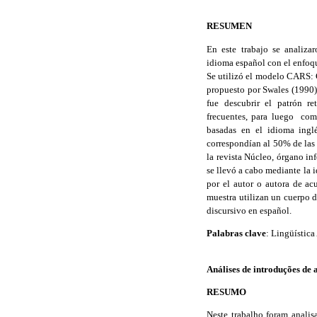
RESUMEN
En este trabajo se analiza
idioma español con el enfoqu
Se utilizó el modelo CARS: C
propuesto por Swales (1990) 
fue descubrir el patrón re
frecuentes, para luego comp
basadas en el idioma ingl
correspondían al 50% de las
la revista Núcleo, órgano in
se llevó a cabo mediante la 
por el autor o autora de ac
muestra utilizan un cuerpo d
discursivo en español.
Palabras clave
: Lingüística
Análises de introduções de 
RESUMO
Neste trabalho foram analis