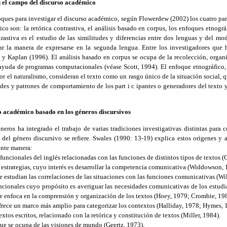
n el campo del discurso académico
ues para investigar el discurso académico, según Flowerdew (2002) los cuatro par
ico son: la retórica contrastiva, el análisis basado en corpus, los enfoques etnogr
trastiva es el estudio de las similitudes y diferencias entre dos lenguas y del mo
ar la manera de expresarse en la segunda lengua. Entre los investigadores que 
 Kaplan (1996). El análisis basado en corpus se ocupa de la recolección, organi
 ayuda de programas computacionales (véase Scott, 1994). El enfoque etnográfico,
or el naturalismo, consideran el texto como un rasgo único de la situación social, 
itudes y patrones de comportamiento de los part i c ipantes o generadores del texto
rso académico basado en los géneros discursivos
neros ha integrado el trabajo de varias tradiciones investigativas distintas par
s del género discursivo se refiere. Swales (1990: 13-19) explica estos orígenes y 
ente manera:
funcionales del inglés relacionadas con las funciones de distintos tipos de textos 
y estrategias, cuyo interés es desarrollar la competencia comunicativa (Widdowson, 
e estudian las correlaciones de las situaciones con las funciones comunicativas (Wi
cionales cuyo propósito es averiguar las necesidades comunicativas de los estudia
 se enfoca en la comprensión y organización de los textos (Hoey, 1979; Crombie, 19
 ofrece un marco más amplio para categorizar los contextos (Halliday, 1978; Hymes, 
extos escritos, relacionado con la retórica y constitución de textos (Miller, 1984).
que se ocupa de las visiones de mundo (Geertz, 1973).