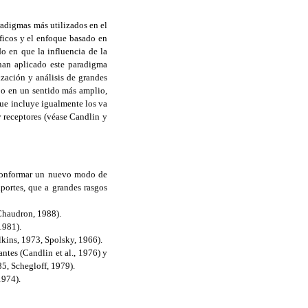
adigmas más utilizados en el
áficos y el enfoque basado en
do en que la influencia de la
han aplicado este paradigma
zación y análisis de grandes
 o en un sentido más amplio,
que incluye igualmente los va
 y receptores (véase Candlin y
a conformar un nuevo modo de
aportes, que a grandes rasgos
(Chaudron, 1988).
1981).
lkins, 1973, Spolsky, 1966).
ntes (Candlin et al., 1976) y
85, Schegloff, 1979).
1974).