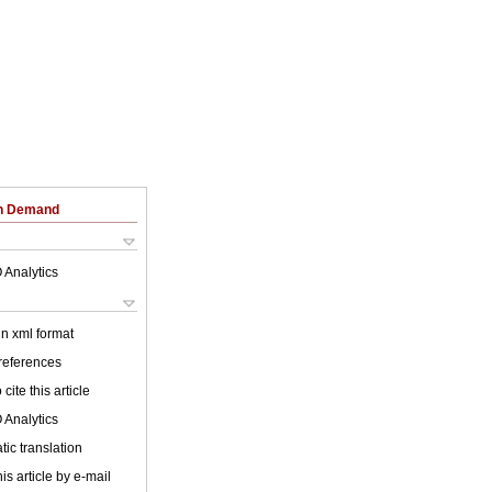
on Demand
 Analytics
 in xml format
 references
cite this article
 Analytics
ic translation
is article by e-mail