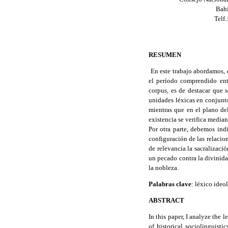
Bahí
Telf
RESUMEN
En este trabajo abordamos, d
el período comprendido ent
corpus, es de destacar que s
unidades léxicas en conjuntos
mientras que en el plano de
existencia se verifica median
Por otra parte, debemos indi
configuración de las relacio
de relevancia la sacralizaci
un pecado contra la divinidad
la nobleza.
Palabras clave
: léxico ideo
ABSTRACT
In this paper, I analyze the 
of historical sociolinguisti