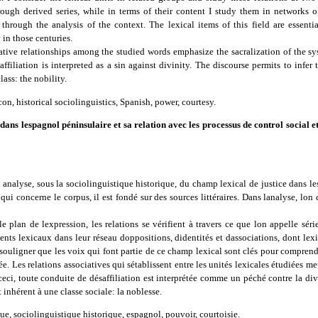
rough derived series, while in terms of their content I study them in networks of
 through the analysis of the context. The lexical items of this field are essenti
in those centuries.
ciative relationships among the studied words emphasize the sacralization of the sy
ffiliation is interpreted as a sin against divinity. The discourse permits to infer t
lass: the nobility.
on, historical sociolinguistics, Spanish, power, courtesy.
dans lespagnol péninsulaire et sa relation avec les processus de control social e
une analyse, sous la sociolinguistique historique, du champ lexical de justice dans l
qui concerne le corpus, il est fondé sur des sources littéraires. Dans lanalyse, lon 
e plan de lexpression, les relations se vérifient à travers ce que lon appelle séri
nts lexicaux dans leur réseau doppositions, didentités et dassociations, dont lexi
t souligner que les voix qui font partie de ce champ lexical sont clés pour comprend
ée. Les relations associatives qui sétablissent entre les unités lexicales étudiées met
ceci, toute conduite de désaffiliation est interprétée comme un péché contre la div
st inhérent à une classe sociale: la noblesse.
e, sociolinguistique historique, espagnol, pouvoir, courtoisie.