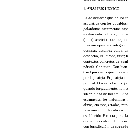
4. ANÁLISIS LÉXICO
Es de destacar que, en los 
asociativa con los vocablos p
galardonar, escarmentar, esp
su derivado nobleza, bondad
(buen) servicio, buen regim
relación opositiva integran e
desamar; desamor, culpa, err
despecho, ira, airado, furor,
contextos concretos de apar
párrafo. Contexto: Don Juan 
Cred por cierto que una de la
por la justiçia. Et justiçia
por mal. Et aun todos los qu
quando forçadamente, non se 
sin crueldad de talante. Et c
escarmentar los malos, mas n
almas, cuerpos, estados, rei
relacionan con las afirmacio
establecido. Por otra parte, 
que torna evidente la creenc
con jurisdicción, en segundo 