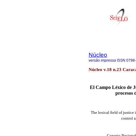
Núcleo
versão impressa
ISSN
0798
Núcleo v.18 n.23 Carac
El Campo Léxico de Jus
procesos d
The lexical field of justice
control a
Consejo Nacional