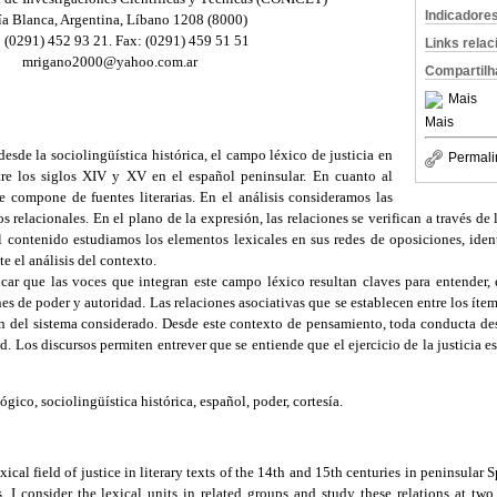
Indicadore
a Blanca, Argentina, Líbano 1208 (8000)
.: (0291) 452 93 21. Fax: (0291) 459 51 51
Links rela
mrigano2000@yahoo.com.ar
Compartilh
Mais
Mais
esde la sociolingüística histórica, el campo léxico de justicia en
Permali
re los siglos XIV y XV en el español peninsular. En cuanto al
e compone de fuentes literarias. En el análisis consideramos las
 relacionales. En el plano de la expresión, las relaciones se verifican a través de 
l contenido estudiamos los elementos lexicales en sus redes de oposiciones, iden
te el análisis del contexto.
car que las voces que integran este campo léxico resultan claves para entender, 
nes de poder y autoridad. Las relaciones asociativas que se establecen entre los íte
ón del sistema considerado. Desde este contexto de pensamiento, toda conducta des
. Los discursos permiten entrever que se entiende que el ejercicio de la justicia es
lógico, sociolingüística histórica, español, poder, cortesía.
lexical field of justice in literary texts of the 14th and 15th centuries in peninsular
cs. I consider the lexical units in related groups and study these relations at two 