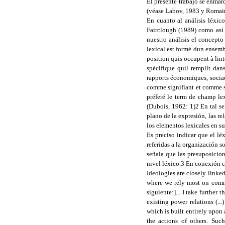
El presente trabajo se enmarc
(véase Labov, 1983 y Romain
En cuanto al análisis léxico
Fairclough (1989) como así t
nuestro análisis el concept
lexical est formé dun ensemb
position quis occupent à li
spécifique quil remplit da
rapports économiques, sociaux
comme signifiant et comme si
préferé le term de champ lexi
(Dubois, 1962: 1)2 En tal s
plano de la expresión, las re
los elementos lexicales en su
Es preciso indicar que el lé
referidas a la organización 
señala que las presuposicion
nivel léxico.3 En conexión c
Ideologies are closely linke
where we rely most on comm
siguiente:]... I take furthe
existing power relations (..
which is built entirely upon
the actions of others. Suc