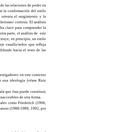
 de las relaciones de poder en
r la conformación del estilo
 orienta el surgimiento y la
ñerismo/ cortesía. El análisis
ulta clave para comprender la
tra parte, el análisis de este
ituye, en principio, un estilo
eje vasallo/señor -que refleja
difunde hacia el resto de las
vestigadores- en este contexto
r una ideología (véase Ruiz
ala que ésta puede constituir,
inaccesibles de otra forma.
tales como Friederich (1966,
gatuso (1988-1989, 1992, por