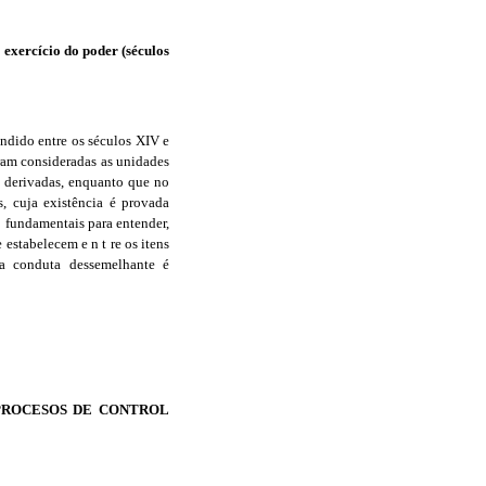
 exercício do poder (séculos
endido entre os séculos XIV e
oram consideradas as unidades
s derivadas, enquanto que no
, cuja existência é provada
o fundamentais para entender,
 estabelecem e n t re os itens
da conduta dessemelhante é
 PROCESOS DE CONTROL