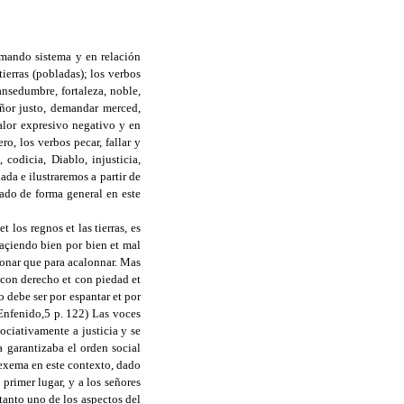
rmando sistema y en relación
tierras (pobladas); los verbos
ansedumbre, fortaleza, noble,
eñor justo, demandar merced,
alor expresivo negativo y en
ro, los verbos pecar, fallar y
 codicia, Diablo, injusticia,
ada e ilustraremos a partir de
ado de forma general en este
 los regnos et las tierras, es
façiendo bien por bien et mal
donar que para acalonnar. Mas
 con derecho et con piedad et
o debe ser por espantar et por
 Enfenido,5 p. 122) Las voces
ociativamente a justicia y se
a garantizaba el orden social
 lexema en este contexto, dado
primer lugar, y a los señores
 tanto uno de los aspectos del