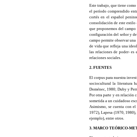
Este trabajo, que tiene como 
el período comprendido entr
cortés en el español penins
consolidación de este estilo 
que proponemos del campo léx
configuración del señor y del
campo permite observar una im
de vida que refleja una ideol
las relaciones de poder- es 
relaciones sociales.
2. FUENTES
El corpus para nuestra invest
sociocultural la literatur
Doménec, 1980; Duby y Perro
Por otra parte y en relación 
sometida a un cuidadoso escru
Asimismo, se cuenta con el 
1972), Lapesa (1970, 1980),
ejemplo), entre otros.
3. MARCO TEÓRICO-M