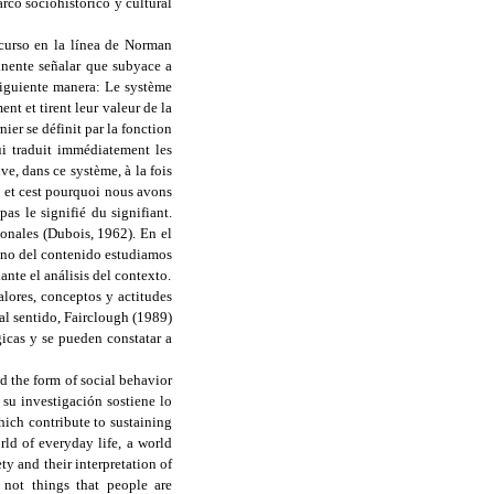
arco sociohistórico y cultural
iscurso en la línea de Norman
tinente señalar que subyace a
siguiente manera: Le système
nt et tirent leur valeur de la
ier se définit par la fonction
ui traduit immédiatement les
ve, dans ce système, à la fois
 et cest pourquoi nous avons
pas le signifié du signifiant.
onales (Dubois, 1962). En el
plano del contenido estudiamos
ante el análisis del contexto.
alores, conceptos y actitudes
al sentido, Fairclough (1989)
gicas y se pueden constatar a
d the form of social behavior
su investigación sostiene lo
hich contribute to sustaining
ld of everyday life, a world
y and their interpretation of
 not things that people are