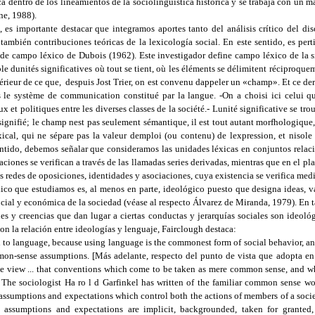
a dentro de los lineamientos de la sociolingüística histórica y se trabaja con un m
e, 1988).
, es importante destacar que integramos aportes tanto del análisis crítico del d
ambién contribuciones teóricas de la lexicología social. En este sentido, es per
o de campo léxico de Dubois (1962). Este investigador define campo léxico de la 
le dunités significatives où tout se tient, où les éléments se délimitent réciproqueme
ntérieur de ce que, despuis Jost Trier, on est convenu dappeler un «champ». Et ce dern
ns le système de communication constitué par la langue. -On a choisi ici celui q
 et politiques entre les diverses classes de la société.- Lunité significative se trou
gnifié; le champ nest pas seulement sémantique, il est tout autant morfhologique,
cal, qui ne sépare pas la valeur demploi (ou contenu) de lexpression, et nisole 
entido, debemos señalar que consideramos las unidades léxicas en conjuntos relaci
laciones se verifican a través de las llamadas series derivadas, mientras que en el 
s redes de oposiciones, identidades y asociaciones, cuya existencia se verifica medi
xico que estudiamos es, al menos en parte, ideológico puesto que designa ideas, v
social y económica de la sociedad (véase al respecto Álvarez de Miranda, 1979). En t
es y creencias que dan lugar a ciertas conductas y jerarquías sociales son ideoló
on la relación entre ideologías y lenguaje, Fairclough destaca:
d to language, because using language is the commonest form of social behavior, an
on-sense assumptions. [Más adelante, respecto del punto de vista que adopta en 
r the view ... that conventions which come to be taken as mere common sense, and w
.) The sociologist Ha ro l d Garfinkel has written of the familiar common sense wor
 assumptions and expectations which control both the actions of members of a societ
h assumptions and expectations are implicit, backgrounded, taken for granted,