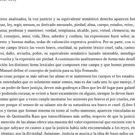
textos analizados, la voz justicia y su equivalente semántico derecho aparecen fo
az, ley, regir, mesura, su derivado mesurado, piedad, alma, cuerpo, estados, reino, 
antar, perdonar y mantener; verdad, templanza, alcalde, juez, virtud, clemencia, m
, consejero, amor, vida, Dios, sabedor y cordura; las expresiones buen señor, s
iento y buenas mañas, todas de valoración expresiva positiva. Por su parte, con v
ste campo léxico las voces bravo, crueldad, su pariente léxico cruel, saña, carnice
or, daño, revuelta, pobre, su equivalente semántico lazrado miserable, mendigo,
 revuelta y la expresión sin piedad. A continuación analizaremos de forma más detall
ición los distintos ítems lexicales que componen este campo y que hemos present
Manuel define el concepto de justicia para su hijo Fernando.
s cosas porque se más salvan las almas et se mantienen los cuerpos et los estados et
 non entendades que es solamente matar omnes, mas es dar cada uno lo que mereçe, 
e an poder de fazer justiçia, deven más gradesçer a Dios que les dé lugar para galar
podiendo escusar, se oviere a fazer escarmiento en alguno, siempre lo deven fazer
ommo quier que a vezes cunple mostrarse los sennores por bravos et por crueles, est
on porque el sennor de su talante nin de su naturaleza sea bravo et cruel. (Libro
nos y tierras que forman sistema en torno al verbo mantener, aparecen vinculadas as
nes de Quintanilla Raso que transcribíamos más arriba, respecto de que la justici
la mención de las almas ofrece una muestra del valor experiencial que encierra este
ia que subyace en cuanto a que la justicia había sido encomendada a los reyes, en 
término, por la divinidad. Asimismo, justicia se asocia a la idea de buen señor, en