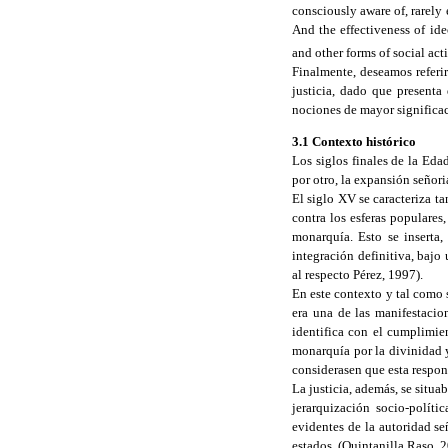
consciously aware of, rarely 
And the effectiveness of id
and other forms of social act
Finalmente, deseamos referi
justicia, dado que presenta
nociones de mayor significac
3.1 Contexto histórico
Los siglos finales de la Eda
por otro, la expansión señori
El siglo XV se caracteriza t
contra los esferas populares
monarquía. Esto se inserta,
integración definitiva, bajo
al respecto Pérez, 1997).
En este contexto y tal como 
era una de las manifestacio
identifica con el cumplimie
monarquía por la divinidad y,
considerasen que esta respon
La justicia, además, se situa
jerarquización socio-políti
evidentes de la autoridad señ
estados. (Quintanilla Raso, 