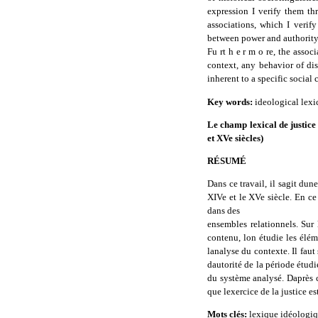
expression I verify them th
associations, which I verify
between power and authority 
Fu rt h e r m o re, the asso
context, any behavior of disa
inherent to a specific social c
Key words:
ideological lexic
Le champ lexical de justice 
et XVe siècles)
RÉSUMÉ
Dans ce travail, il sagit d
XIVe et le XVe siècle. En ce 
dans des
ensembles relationnels. Sur l
contenu, lon étudie les éléme
lanalyse du contexte. Il fau
dautorité de la période étudi
du système analysé. Daprès 
que lexercice de la justice e
Mots clés:
lexique idéologiqu