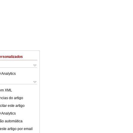
ersonalizados
 Analytics
 em XML
cias do artigo
itar este artigo
 Analytics
ão automática
este artigo por email