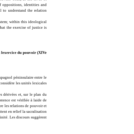
 oppositions, identities and
al to understand the relation
stem; within this ideological
hat the exercise of justice is
t lexercice du pouvoir (XIVe
espagnol péninsulaire entre le
considère les unités lexicales
es dérivées et, sur le plan du
stence est vérifiée à laide de
re les relations de pouvoir et
tent en relief la sacralisation
inité. Les discours suggèrent