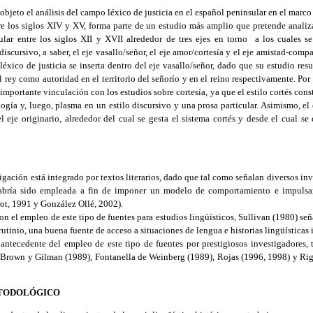
objeto el análisis del campo léxico de justicia en el español peninsular en el marco
e los siglos XIV y XV, forma parte de un estudio más amplio que pretende analiza
ular entre los siglos XII y XVII alrededor de tres ejes en torno a los cuales se
discursivo, a saber, el eje vasallo/señor, el eje amor/cortesía y el eje amistad-compa
ico de justicia se inserta dentro del eje vasallo/señor, dado que su estudio res
 rey como autoridad en el territorio del señorío y en el reino respectivamente. Por o
portante vinculación con los estudios sobre cortesía, ya que el estilo cortés const
ogía y, luego, plasma en un estilo discursivo y una prosa particular. Asimismo, el 
el eje originario, alrededor del cual se gesta el sistema cortés y desde el cual se 
igación está integrado por textos literarios, dado que tal como señalan diversos in
a habría sido empleada a fin de imponer un modelo de comportamiento e impulsa
t, 1991 y González Ollé, 2002).
con el empleo de este tipo de fuentes para estudios lingüísticos, Sullivan (1980) señ
tinio, una buena fuente de acceso a situaciones de lengua e historias lingüísticas 
antecedente del empleo de este tipo de fuentes por prestigiosos investigadores, 
 Brown y Gilman (1989), Fontanella de Weinberg (1989), Rojas (1996, 1998) y Ri
ETODOLÓGICO