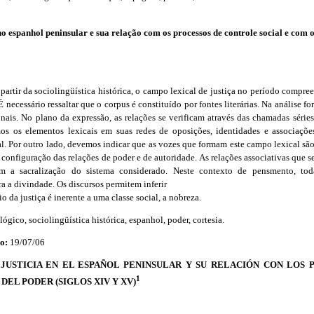
no espanhol peninsular e sua relação com os processos de controle social e com o
partir da sociolingüística histórica, o campo lexical de justiça no período compre
 necessário ressaltar que o corpus é constituído por fontes literárias. Na análise f
onais. No plano da expressão, as relações se verificam através das chamadas série
s os elementos lexicais em suas redes de oposições, identidades e associações
l. Por outro lado, devemos indicar que as vozes que formam este campo lexical sã
configuração das relações de poder e de autoridade. As relações associativas que se
cam a sacralização do sistema considerado. Neste contexto de pensmento, to
 a divindade. Os discursos permitem inferir
o da justiça é inerente a uma classe social, a nobreza.
lógico, sociolingüística histórica, espanhol, poder, cortesia.
do:
19/07/06
JUSTICIA EN EL ESPAÑOL PENINSULAR Y SU RELACIÓN CON LOS
1
 DEL PODER (SIGLOS XIV Y XV)