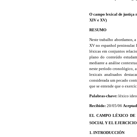
O campo lexical de justiça 
XIV e XV)
RESUMO
Neste trabalho abordamos, a 
XV no espanhol peninsular. É
léxicas em conjuntos relaci
plano do conteúdo estudamo
mediante a análise contextua
neste período cronológico, a 
lexicais analisados desta
considerada um pecado contra
que se entende que o exercíci
Palabras-chave:
léxico ideo
Recibido:
20/05/06
Acepta
EL CAMPO LÉXICO DE 
SOCIAL Y EL EJERCICIO
1. INTRODUCCIÓN