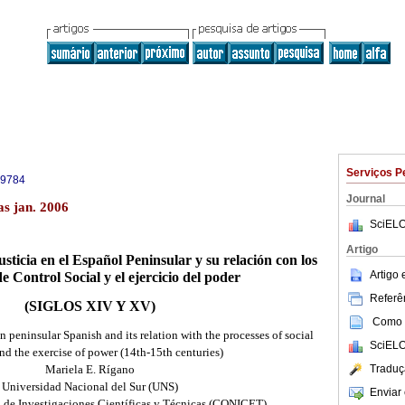
Serviços P
-9784
Journal
as jan. 2006
SciELO
Artigo
ticia en el Español Peninsular y su relación con los
Artigo
e Control Social y el ejercicio del poder
Referên
(SIGLOS XIV Y XV)
Como c
 in peninsular Spanish and its relation with the processes of social
SciELO
nd the exercise of power (14th-15th centuries)
Traduç
Mariela E. Rígano
Universidad Nacional del Sur (UNS)
Enviar 
 de Investigaciones Científicas y Técnicas (CONICET)