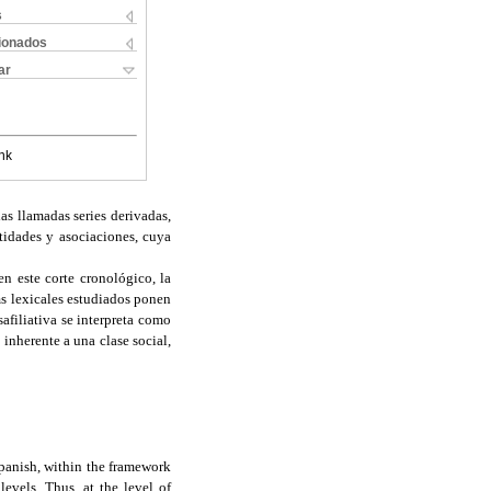
s
cionados
ar
nk
las llamadas series derivadas,
tidades y asociaciones, cuya
en este corte cronológico, la
ms lexicales estudiados ponen
afiliativa se interpreta como
 inherente a una clase social,
 Spanish, within the framework
levels. Thus, at the level of