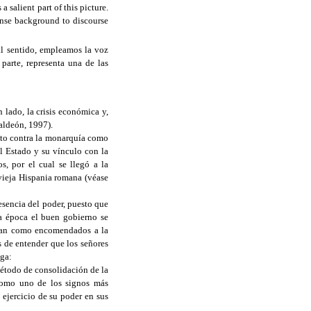
 salient part of this picture.
ense background to discourse
al sentido, empleamos la voz
parte, representa una de las
 lado, la crisis económica y,
Valdeón, 1997).
anto contra la monarquía como
el Estado y su vínculo con la
s, por el cual se llegó a la
 vieja Hispania romana (véase
esencia del poder, puesto que
la época el buen gobierno se
ensan como encomendados a la
es de entender que los señores
ega:
 método de consolidación de la
a como uno de los signos más
l ejercicio de su poder en sus