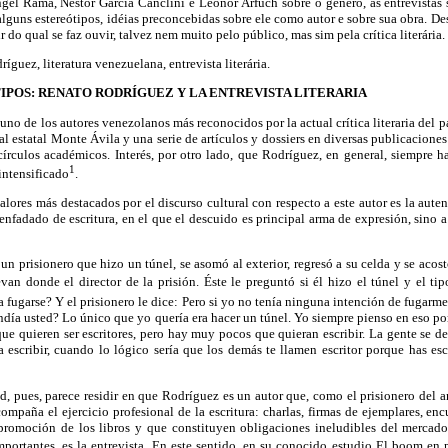
ngel Rama, Néstor García Canclini e Leonor Arfuch sobre o gênero, as entrevistas 
 alguns estereótipos, idéias preconcebidas sobre ele como autor e sobre sua obra. De
r do qual se faz ouvir, talvez nem muito pelo público, mas sim pela crítica literária.
guez, literatura venezuelana, entrevista literária.
IPOS: RENATO RODRÍGUEZ Y LA ENTREVISTA LITERARIA
no de los autores venezolanos más reconocidos por la actual crítica literaria del pa
ial estatal Monte Ávila y una serie de artículos y dossiers en diversas publicaciones
 círculos académicos. Interés, por otro lado, que Rodríguez, en general, siempre 
1
intensificado
.
alores más destacados por el discurso cultural con respecto a este autor es la aute
esenfadado de escritura, en el que el descuido es principal arma de expresión, sino 
un prisionero que hizo un túnel, se asomó al exterior, regresó a su celda y se acost
van donde el director de la prisión. Éste le preguntó si él hizo el túnel y el tipo
a fugarse? Y el prisionero le dice: Pero si yo no tenía ninguna intención de fugarm
endía usted? Lo único que yo quería era hacer un túnel. Yo siempre pienso en eso po
que quieren ser escritores, pero hay muy pocos que quieran escribir. La gente se de
 escribir, cuando lo lógico sería que los demás te llamen escritor porque has es
d, pues, parece residir en que Rodríguez es un autor que, como el prisionero del an
ompaña el ejercicio profesional de la escritura: charlas, firmas de ejemplares, encu
promoción de los libros y que constituyen obligaciones ineludibles del mercado
ortantes, es la entrevista. En este sentido, en su conocido estudio El boom en 