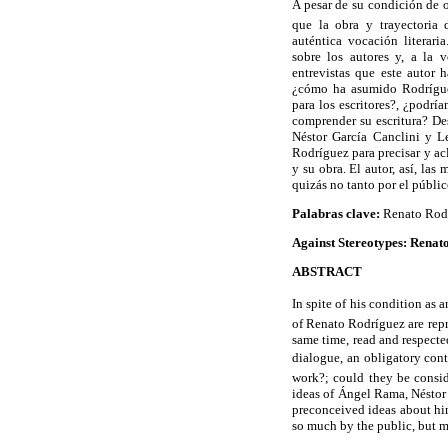
A pesar de su condición de ou
que la obra y trayectoria 
auténtica vocación literar
sobre los autores y, a la v
entrevistas que este autor 
¿cómo ha asumido Rodríguez
para los escritores?, ¿podrí
comprender su escritura? De
Néstor García Canclini y Le
Rodríguez para precisar y acl
y su obra. El autor, así, la
quizás no tanto por el público,
Palabras clave:
Renato Rodrí
Against Stereotypes: Renat
ABSTRACT
In spite of his condition as a
of Renato Rodríguez are repre
same time, read and respecte
dialogue, an obligatory cont
work?; could they be consid
ideas of Ángel Rama, Néstor 
preconceived ideas about him
so much by the public, but mo