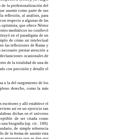
 de la profesionalización del
 que asumir como parte de sus
a reflexión, al análisis, para
con respecto a algunas de las
 optimista, que ofrece Néstor
gentes mediáticos no conllevó
stituyó en el paradigma de un
emplo de cómo un intelectual
ten las reflexiones de Rama y
 necesario prestar atención a
y declaraciones ocasionales de
ntro de la totalidad de una de
do con precisión y detalle el
a a la del surgimiento de los
n pleno derecho, como la más
escritores y allí establece el
eviene así en un ejercicio tan
alabras dichas en el universo
sceptible de ser citada como
una biografía (op. cit.: 160).
undario, de simple referencia
do de la forma de asumir esta
 las respuestas que se dan por