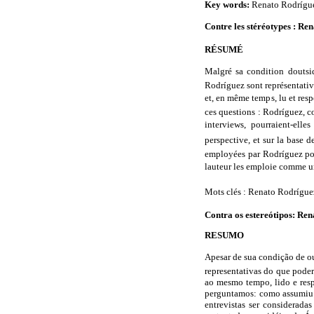
Key words:
Renato Rodríguez,
Contre les stéréotypes : Ren
RÉSUMÉ
Malgré sa condition doutsid
Rodríguez sont représentative
et, en même temps, lu et respe
ces questions : Rodríguez, c
interviews, pourraient-ell
perspective, et sur la base 
employées par Rodríguez pour
lauteur les emploie comme un 
Mots clés : Renato Rodríguez, 
Contra os estereótipos: Ren
RESUMO
Apesar de sua condição de out
representativas do que poderi
ao mesmo tempo, lido e respe
perguntamos: como assumiu R
entrevistas ser considerad