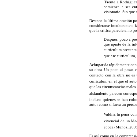
[Frente a Rodríguez
comienza a ser ent
visionario. Sin que 
Destaco la última oración p
considerarse incoherente o f
que la crítica pareciera no p
Después, poco a po
que aparte de la in
curriculum presunt
que ese curriculum,
Achugar da rápidamente con e
su obra. Un poco al pasar, 
contacto con la obra no es t
curriculum en el que el auto
que las circunstancias reales 
aislamiento parecen correspo
incluso quienes se han colo
autor como si fuera un person
Valdría la pena con
vivencial de un Maq
época (Muñoz, 2005
Es así como en la comprensi