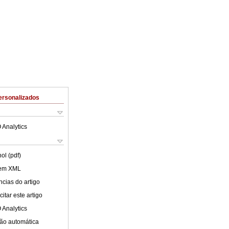
ersonalizados
 Analytics
ol (pdf)
 em XML
cias do artigo
itar este artigo
 Analytics
ão automática