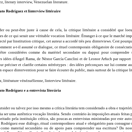
 literary interview, Venezuelan literature.
ato Rodríguez et linterview littéraire
er ou peut-être juste à cause de cela, la critique littéraire a considéré que loe
s de ce qui serait une véritable vocation littéraire. Étranger à ce que le marché i
cté par linstitution critique, cet auteur a accordé très peu dinterviews. Cest pourqu
omment a-t-il assumé ce dialogue, ce rituel contemporain obligatoire de consécration
es être considérées comme du matériel secondaire ou dappui pour comprendre 
des idées dÁngel Rama, de Néstor García Canclini et de Leonor Arfuch par rapport 
 préciser et clarifie certains stéréotypes : des idées préconçues sur lui comme aut
espace dintervention pour se faire écouter du public, mais surtout de la critique lit
littérature vénézuélienne, linterview littéraire.
ato Rodríguez e a entrevista literária
sider ou talvez por isso mesmo a crítica literária tem considerado a obra e traje
a ser uma autêntica vocação literária. Sendo contrário às imposições atuais feitas 
itado pela instituição crítica, são poucas as entrevistas ministradas por este autor
odríguez esse diálogo, ritual contemporâneo atual e obrigatório para consagrar os
as como material secundário ou de apoio para compreender sua escritura? Do nos