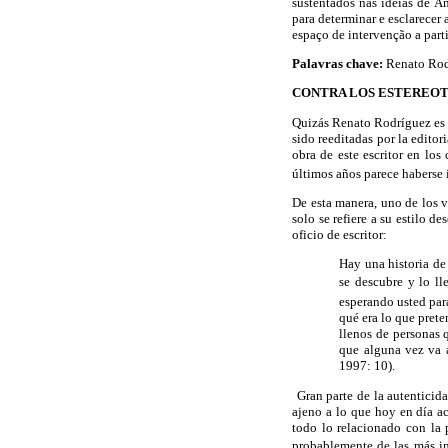
sustentados nas idéias de Á
para determinar e esclarecer
espaço de intervenção a parti
Palavras chave:
Renato Rodrí
CONTRA LOS ESTEREOT
Quizás Renato Rodríguez es u
sido reeditadas por la editor
obra de este escritor en los
últimos años parece haberse 
De esta manera, uno de los v
solo se refiere a su estilo d
oficio de escritor:
Hay una historia de 
se descubre y lo lle
esperando usted par
qué era lo que pret
llenos de personas 
que alguna vez va a
1997: 10).
Gran parte de la autenticida
ajeno a lo que hoy en día ac
todo lo relacionado con la 
probablemente de las más imp