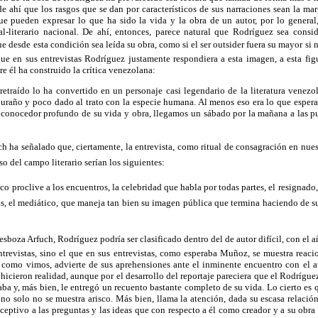
de ahí que los rasgos que se dan por característicos de sus narraciones sean la mar
e pueden expresar lo que ha sido la vida y la obra de un autor, por lo genera
l-literario nacional. De ahí, entonces, parece natural que Rodríguez sea cons
ue desde esta condición sea leída su obra, como si el ser outsider fuera su mayor si n
que en sus entrevistas Rodríguez justamente respondiera a esta imagen, a esta figu
re él ha construido la crítica venezolana:
etraído lo ha convertido en un personaje casi legendario de la literatura venezo
huraño y poco dado al trato con la especie humana. Al menos eso era lo que espe
conocedor profundo de su vida y obra, llegamos un sábado por la mañana a las pu
h ha señalado que, ciertamente, la entrevista, como ritual de consagración en nues
aso del campo literario serían los siguientes:
, poco proclive a los encuentros, la celebridad que habla por todas partes, el resignad
s, el mediático, que maneja tan bien su imagen pública que termina haciendo de s
esboza Arfuch, Rodríguez podría ser clasificado dentro del de autor difícil, con el 
ntrevistas, sino el que en sus entrevistas, como esperaba Muñoz, se muestra reaci
n, como vimos, advierte de sus aprehensiones ante el inminente encuentro con el 
e hicieron realidad, aunque por el desarrollo del reportaje pareciera que el Rodrígue
a y, más bien, le entregó un recuento bastante completo de su vida. Lo cierto es qu
o solo no se muestra arisco. Más bien, llama la atención, dada su escasa relación
receptivo a las preguntas y las ideas que con respecto a él como creador y a su obra