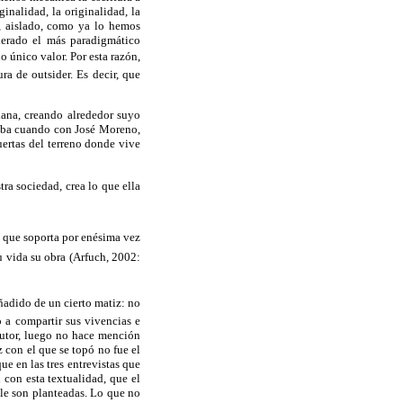
ginalidad, la originalidad, la
l, aislado, como ya lo hemos
iderado el más paradigmático
o único valor. Por esta razón,
ra de outsider. Es decir, que
lana, creando alrededor suyo
raba cuando con José Moreno,
ertas del terreno donde vive
tra sociedad, crea lo que ella
o, que soporta por enésima vez
u vida su obra (Arfuch, 2002:
añadido de un cierto matiz: no
o a compartir sus vivencias e
autor, luego no hace mención
z con el que se topó no fue el
e en las tres entrevistas que
 con esta textualidad, que el
 le son planteadas. Lo que no