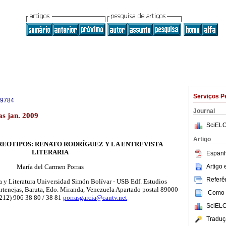
Serviços P
-9784
Journal
as jan. 2009
SciELO
Artigo
REOTIPOS: RENATO RODRÍGUEZ Y LA ENTREVISTA
LITERARIA
Espanh
Artigo
María del Carmen Porras
Referên
y Literatura Universidad Simón Bolívar - USB Edf. Estudios
artenejas, Baruta, Edo. Miranda, Venezuela Apartado postal 89000
Como c
8 212) 906 38 80 / 38 81
porrasgarcia@cantv.net
SciELO
Traduç