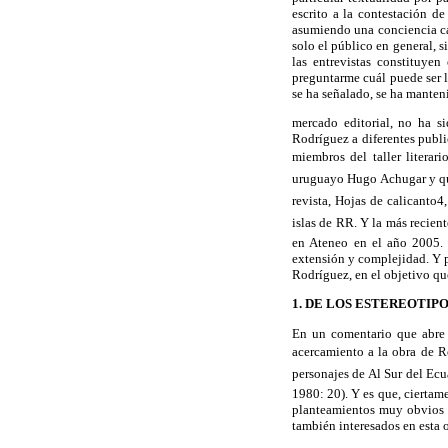
escrito a la contestación d
asumiendo una conciencia ca
solo el público en general, 
las entrevistas constituyen
preguntarme cuál puede ser l
se ha señalado, se ha manteni
mercado editorial, no ha si
Rodríguez a diferentes publi
miembros del taller literari
uruguayo Hugo Achugar y que
revista, Hojas de calicanto4
islas de RR. Y la más recien
en Ateneo en el año 2005. H
extensión y complejidad. Y po
Rodríguez, en el objetivo qu
1. DE LOS ESTEREOTIP
En un comentario que abre 
acercamiento a la obra de 
personajes de Al Sur del Ecu
1980: 20). Y es que, ciertame
planteamientos muy obvios o
también interesados en esta 