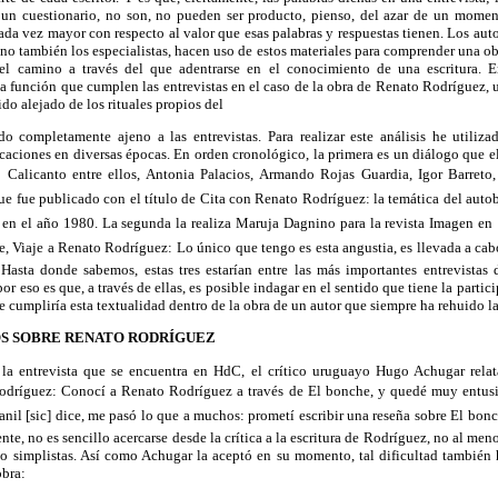
e un cuestionario, no son, no pueden ser producto, pienso, del azar de un momen
da vez mayor con respecto al valor que esas palabras y respuestas tienen. Los au
sino también los especialistas, hacen uso de estos materiales para comprender una o
 el camino a través del que adentrarse en el conocimiento de una escritura. E
a función que cumplen las entrevistas en el caso de la obra de Renato Rodríguez, 
do alejado de los rituales propios del
do completamente ajeno a las entrevistas. Para realizar este análisis he utiliza
caciones en diversas épocas. En orden cronológico, la primera es un diálogo que e
o Calicanto entre ellos, Antonia Palacios, Armando Rojas Guardia, Igor Barret
 fue publicado con el título de Cita con Renato Rodríguez: la temática del auto
, en el año 1980. La segunda la realiza Maruja Dagnino para la revista Imagen en
te, Viaje a Renato Rodríguez: Lo único que tengo es esta angustia, es llevada a 
asta donde sabemos, estas tres estarían entre las más importantes entrevistas
r eso es que, a través de ellas, es posible indagar en el sentido que tiene la partic
e cumpliría esta textualidad dentro de la obra de un autor que siempre ha rehuido l
OS SOBRE RENATO RODRÍGUEZ
la entrevista que se encuentra en HdC, el crítico uruguayo Hugo Achugar relata
Rodríguez: Conocí a Renato Rodríguez a través de El bonche, y quedé muy entus
anil [sic] dice, me pasó lo que a muchos: prometí escribir una reseña sobre El bon
nte, no es sencillo acercarse desde la crítica a la escritura de Rodríguez, no al meno
 simplistas. Así como Achugar la aceptó en su momento, tal dificultad también 
obra: