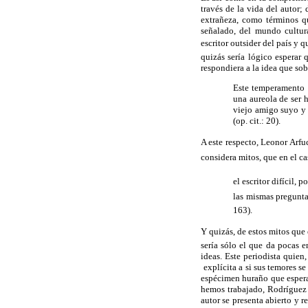
través de la vida del autor; 
extrañeza, como términos qu
señalado, del mundo cultura
escritor outsider del país y q
quizás sería lógico esperar 
respondiera a la idea que sob
Este temperamento r
una aureola de ser 
viejo amigo suyo y 
(op. cit.: 20).
A este respecto, Leonor Arfuc
considera mitos, que en el c
el escritor difícil
las mismas pregunta
163).
Y quizás, de estos mitos que 
sería sólo el que da pocas e
ideas. Este periodista quie
explícita a si sus temores s
espécimen huraño que esperab
hemos trabajado, Rodríguez n
autor se presenta abierto y 