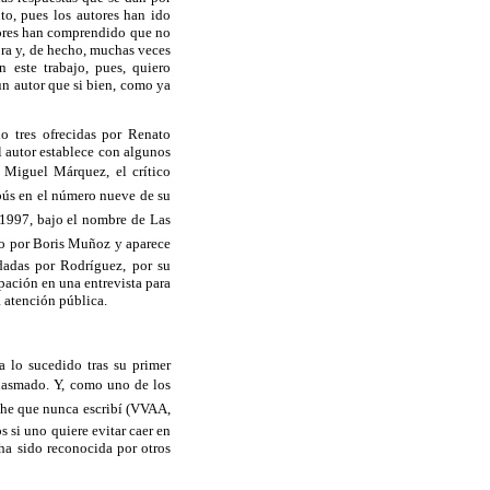
to, pues los autores han ido
tores han comprendido que no
bra y, de hecho, muchas veces
n este trabajo, pues, quiero
un autor que si bien, como ya
do tres ofrecidas por Renato
l autor establece con algunos
o, Miguel Márquez, el crítico
bús en el número nueve de su
 1997, bajo el nombre de Las
cabo por Boris Muñoz y aparece
 dadas por Rodríguez, por su
ipación en una entrevista para
a atención pública.
 lo sucedido tras su primer
iasmado. Y, como uno de los
che que nunca escribí (VVAA,
s si uno quiere evitar caer en
ha sido reconocida por otros