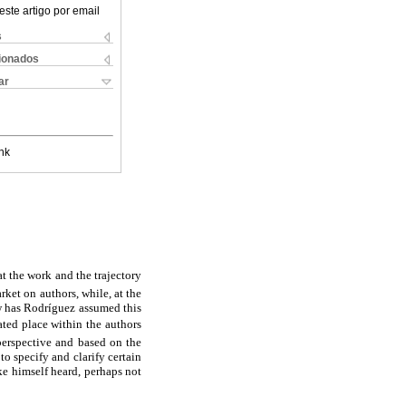
este artigo por email
s
cionados
ar
nk
hat the work and the trajectory
rket on authors, while, at the
ow has Rodríguez assumed this
ted place within the authors
perspective and based on the
o specify and clarify certain
ke himself heard, perhaps not