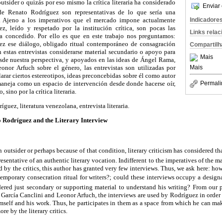
tsider o quizás por eso mismo la crítica literaria ha considerado
Enviar 
de Renato Rodríguez son representativas de lo que sería una
ia. Ajeno a los imperativos que el mercado impone actualmente
Indicadore
ez, leído y respetado por la institución crítica, son pocas las
Links rela
ha concedido. Por ello es que en este trabajo nos preguntamos:
 ese diálogo, obligado ritual contemporáneo de consagración
Compartilh
an estas entrevistas considerarse material secundario o apoyo para
Mais
sde nuestra perspectiva, y apoyados en las ideas de Ángel Rama,
onor Arfuch sobre el género, las entrevistas son utilizadas por
Mais
arar ciertos estereotipos, ideas preconcebidas sobre él como autor
s maneja como un espacio de intervención desde donde hacerse oír,
Permali
 sino por la crítica literaria.
guez, literatura venezolana, entrevista literaria.
o Rodríguez and the Literary Interview
n outsider or perhaps because of that condition, literary criticism has considered t
sentative of an authentic literary vocation. Indifferent to the imperatives of the ma
d by the critics, this author has granted very few interviews. Thus, we ask here: h
emporary consecration ritual for writers?; could these interviews occupy a designa
ered just secondary or supporting material to understand his writing? From our 
García Canclini and Leonor Arfuch, the interviews are used by Rodríguez in order t
self and his work. Thus, he participates in them as a space from which he can ma
re by the literary critics.