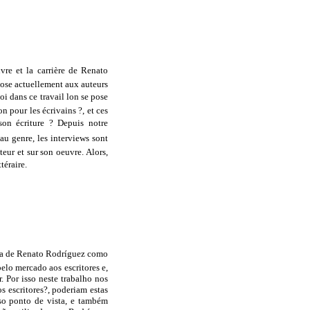
uvre et la carrière de Renato
mpose actuellement aux auteurs
oi dans ce travail lon se pose
 pour les écrivains ?, et ces
son écriture ? Depuis notre
au genre, les interviews sont
eur et sur son oeuvre. Alors,
téraire.
tória de Renato Rodríguez como
pelo mercado aos escritores e,
. Por isso neste trabalho nos
 escritores?, poderiam estas
so ponto de vista, e também