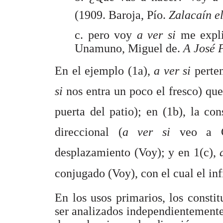
(1909. Baroja, Pío.
Zalacaín e
c. pero voy
a ver si
me expl
Unamuno, Miguel de.
A José 
En el ejemplo (1a),
a ver si
perte
si
nos entra un poco el fresco) qu
puerta del patio); en (1b), la 
direccional (
a ver si
veo a C
desplazamiento (Voy); y en 1(c),
conjugado (Voy), con el cual el in
En los usos primarios, los consti
ser analizados independientemente