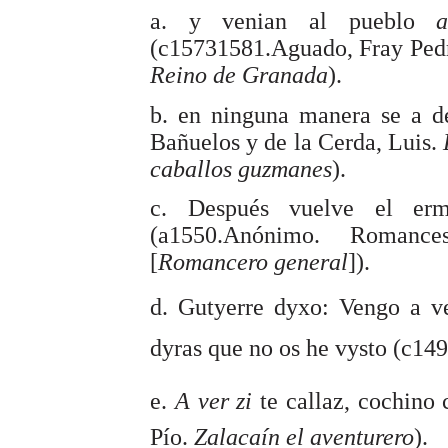
a. y venian al pueblo
(c15731581.Aguado, Fray Ped
Reino de Granada
).
b. en ninguna manera se a d
Bañuelos y de la Cerda, Luis.
caballos guzmanes
).
c. Después vuelve el er
(a1550.Anónimo. Roman
[
Romancero general
]).
d. Gutyerre dyxo: Vengo a 
dyras que no os he vysto (c1
e. 
A ver zi
te callaz, cochino 
Pío.
Zalacaín el aventurero
).