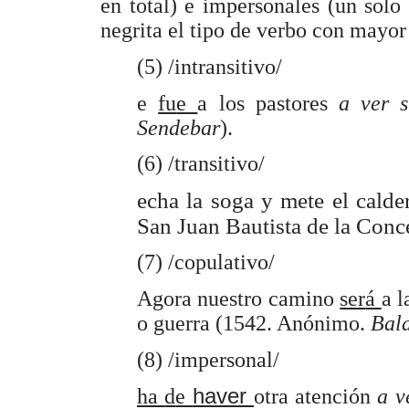
en total) e impersonales (un solo
negrita el tipo de verbo con mayor
(5) /intransitivo/
e
fu
e
a los pastores
a ver 
Sendebar
).
(6) /transitivo/
echa la soga y mete el cald
San Juan Bautista de la Con
(7) /copulativo/
Agora nuestro camino
ser
á
a 
o guerra (1542. Anónimo.
Bal
(8) /impersonal/
haver
h
a
d
e
otra atención
a v