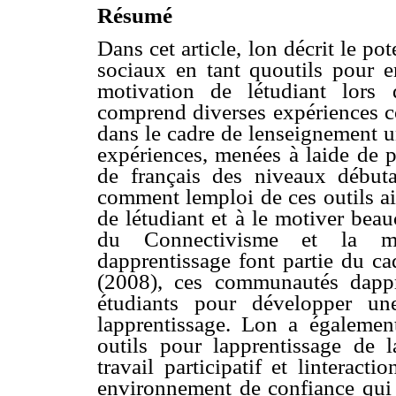
Résumé
Dans cet article, lon décrit le po
sociaux en tant quoutils pour e
motivation de létudiant lors d
comprend diverses expériences co
dans le cadre de lenseignement u
expériences, menées à laide de p
de français des niveaux débutan
comment lemploi de ces outils a
de létudiant et à le motiver bea
du Connectivisme et la m
dapprentissage font partie du c
(2008), ces communautés dappr
étudiants pour développer un
lapprentissage. Lon a égaleme
outils pour lapprentissage de l
travail participatif et linterac
environnement de confiance qui s