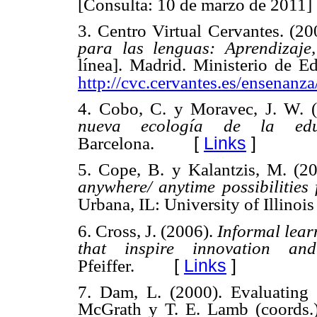
[Consulta: 10 de marzo de 2011]
3. Centro Virtual Cervantes. (2
para las lenguas: Aprendizaje
línea]. Madrid. Ministerio de E
http://cvc.cervantes.es/ensenanza
4. Cobo, C. y Moravec, J. W. 
nueva ecología de la ed
[
Links
]
Barcelona.
5. Cope, B. y Kalantzis, M. (2
anywhere/ anytime possibilities 
Urbana, IL: University of Illinois
6. Cross, J. (2006).
Informal lear
that inspire innovation an
[
Links
]
Pfeiffer.
7. Dam, L. (2000). Evaluating 
McGrath y T. E. Lamb (coords.