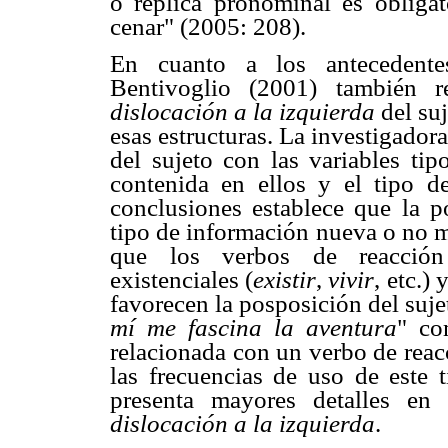
o réplica pronominal es obligat
cenar" (2005: 208).
En cuanto a los antecedentes
Bentivoglio (2001) también re
dislocación a la izquierda
del su
esas estructuras. La investigador
del sujeto con las variables ti
contenida en ellos y el tipo d
conclusiones establece que la po
tipo de información nueva o no 
que los verbos de reacción
existenciales (
existir
,
vivir
, etc.)
favorecen la posposición del sujet
mí me fascina la aventura
" co
relacionada con un verbo de reacc
las frecuencias de uso de este 
presenta mayores detalles en
dislocación a la izquierda
.