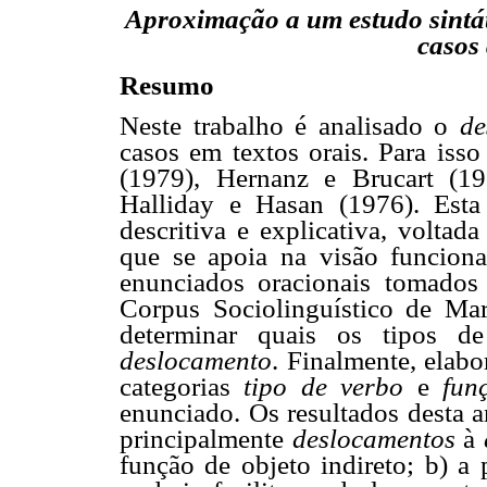
Aproximação a um estudo sintá
casos 
Resumo
Neste trabalho é analisado o
de
casos em textos orais. Para isso
(1979), Hernanz e Brucart (1
Halliday e Hasan (1976). Esta
descritiva e explicativa, voltad
que se apoia na visão funcional
enunciados oracionais tomados
Corpus Sociolinguístico de Mar
determinar quais os tipos d
deslocamento
. Finalmente, elab
categorias
tipo de verbo
e
fun
enunciado. Os resultados desta a
principalmente
deslocamentos
à
função de objeto indireto; b) a