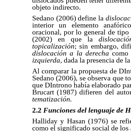
dislocados pueden tener diferent
objeto indirecto.
Sedano (2006) define la
disloca
interior un elemento anafórico
oracional, por lo general de tip
(2002) en que la
dislocac
topicalización
; sin embargo, dif
dislocación a la derecha
como 
izquierda
, dada la presencia de l
Al comparar la propuesta de DIn
Sedano (2006), se observa que to
que DIntrono había elaborado pa
Brucart (1987) difieren del auto
tematización.
2.2
Funciones del lenguaje de H
Halliday y Hasan (1976) se ref
como el significado social de los