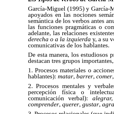
García-Miguel (1995) y García-M
apoyados en las nociones semánt
semántica de los verbos antes an
las funciones pragmáticas o com
adelante, las relaciones existente
derecha o a la izquierda
y, a su v
comunicativas de los hablantes.
De esta manera, los estudiosos p
destacan tres grupos importantes
1. Procesos materiales o acciones
hablantes):
matar
,
barrer
,
comer
2. Procesos mentales y verbales
percepción física o intelect
comunicación verbal):
alegrar,
comprender
,
querer
,
gustar
,
agr
3. Procesos relacionales (que ind