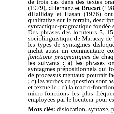
de trois cas dans des textes ora
(1979), dHernanz et Brucart (19
dHalliday et Hasan (1976) ont 
qualitative sur le terrain, descrip
syntactique-pragmatique fondée su
Des phrases des locuteurs 5, 15 
sociolinguistique de Maracay de 
les types de syntagmes disloqu
inclut aussi un commentaire co
fonctions pragmatiques
de chaqu
les suivants : a) les phrases o
syntagmes prépositionnels qui fon
de processus mentaux pourrait fa
; c) les verbes en question sont 
et textuelle ; d) la macro-fonctio
micro-fonctions les plus fréque
employées par le locuteur pour ex
Mots clés
: dislocation, syntaxe,