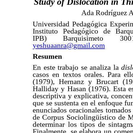
Study of Dislocation
in Th
Ada Rodríguez A
Universidad Pedagógica Experim
Instituto Pedagógico de Barq
IPB) Barquisimeto 300
yeshuaanra@gmail.com
Resumen
En este trabajo se analiza la
dis
casos en textos orales. Para ell
(1979), Hernanz y Brucart (1
Halliday y Hasan (1976). Esta es
descriptiva y explicativa, concen
que se sustenta en el enfoque fun
enunciados oracionales tomados 
de Corpus Sociolingüístico de M
determinar los tipos de sintag
Finalmente, se elabora un comen