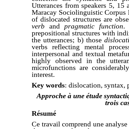
Utterances from speakers 5, 15 a
Maracay Sociolinguistic Corpus Pr
of dislocated structures are obs
verb
and
pragmatic function
.
prepositional structures with ind
the utterances; b) those
disloca
verbs reflecting mental proces
interpersonal and textual metafu
highly observed in the utteran
microfunctions are considerabl
interest.
Key words
: dislocation, syntax,
Approche à une étude syntact
trois ca
Résumé
Ce travail comprend une analyse