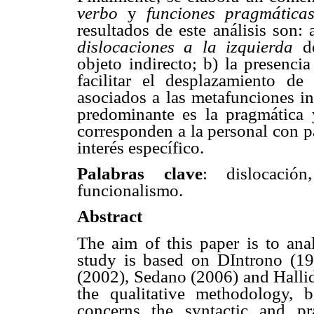
verbo
y
funciones pragmátic
resultados de este análisis son:
dislocaciones a la izquierda
d
objeto indirecto; b) la presenci
facilitar el desplazamiento de
asociados a las metafunciones in
predominante es la pragmática 
corresponden a la personal con p
interés específico.
Palabras clave
: dislocación
funcionalismo.
Abstract
The aim of this paper is to an
study is based on DIntrono (1
(2002), Sedano (2006) and Halli
the qualitative methodology, b
concerns the syntactic and pr