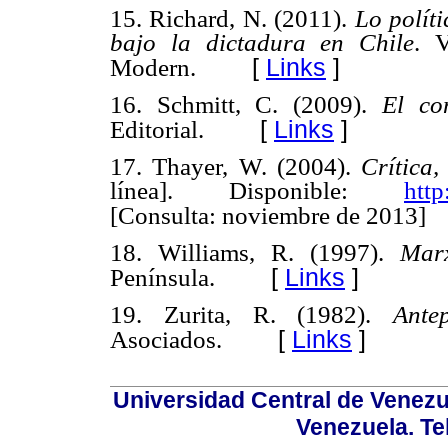
15. Richard, N. (2011).
Lo políti
bajo la dictadura en Chile
. V
[
Links
]
Modern.
16. Schmitt, C. (2009).
El co
[
Links
]
Editorial.
17. Thayer, W. (2004).
Crítica,
línea]. Disponible:
http
[Consulta: noviembre de 2013]
18. Williams, R. (1997).
Marx
[
Links
]
Península.
19. Zurita, R. (1982).
Ante
[
Links
]
Asociados.
Universidad Central de Venez
Venezuela. Te