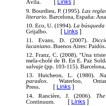
[
Links
]
Ávila.
9. Bourdieu, P. (1995).
Las regla
literario
. Barcelona, España: An
10. Eco, U. (1994).
La búsqueda 
[
Links
]
Grijalbo.
11. Evans, D. (2007).
Dicci
lacaniano
. Buenos Aires: Paidós.
12. Franz, C. (2008). "Una trist
mela-cholé de B. En E. Paz Sold
salvaje
(pp. 103-115). Barcelona
13. Hutcheon, L. (1980).
Na
paradox
. Waterloo, Ontar
[
Links
]
Press.
14. Rancière, J. (2006).
The
[
Links
]
Continuum.