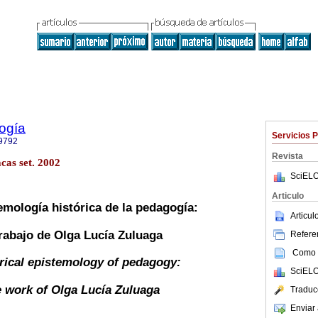
ogía
Servicios 
9792
Revista
cas set. 2002
SciELO
Articulo
emología histórica de la pedagogía:
Articu
trabajo de Olga Lucía Zuluaga
Referen
Como c
orical epistemology of pedagogy:
SciELO
 work of Olga Lucía Zuluaga
Traduc
Enviar 