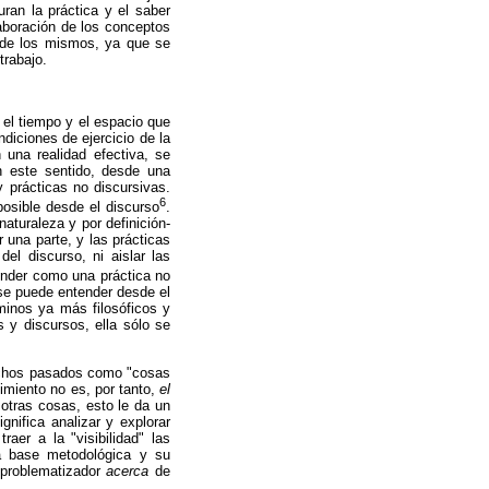
guran la práctica y el saber
aboración de los conceptos
o de los mismos, ya que se
trabajo.
 el tiempo y el espacio que
diciones de ejercicio de la
 una realidad efectiva, se
n este sentido, desde una
y prácticas no discursivas.
6
 posible desde el discurso
.
naturaleza y por definición-
 una parte, y las prácticas
del discurso, ni aislar las
tender como una práctica no
 se puede entender desde el
minos ya más filosóficos y
s y discursos, ella sólo se
hechos pasados como "cosas
imiento no es, por tanto,
el
 otras cosas, esto le da un
ignifica analizar y explorar
raer a la "visibilidad" las
 la base metodológica y su
 problematizador
acerca
de