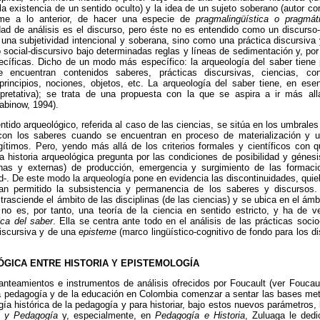
la existencia de un sentido oculto) y la idea de un sujeto soberano (autor co
me a lo anterior, de hacer una especie de
pragmalingüística o pragmát
dad de análisis es el discurso, pero éste no es entendido como un discurso-
 una subjetividad intencional y soberana, sino como una práctica discursiva
 social-discursivo bajo determinadas reglas y líneas de sedimentación y, po
ecíficas. Dicho de un modo más específico: la arqueología del saber tiene 
 encuentran contenidos saberes, prácticas discursivas, ciencias, cono
rincipios, nociones, objetos, etc. La arqueología del saber tiene, en esen
terpretativa); se trata de una propuesta con la que se aspira a ir más all
abinow, 1994).
entido arqueológico, referida al caso de las ciencias, se sitúa en los umbral
con los saberes cuando se encuentran en proceso de materialización y u
egítimos. Pero, yendo más allá de los criterios formales y científicos co
a historia arqueológica pregunta por las condiciones de posibilidad y génes
ernas y externas) de producción, emergencia y surgimiento de las formaci
d-. De este modo la arqueología pone en evidencia las discontinuidades, quieb
an permitido la subsistencia y permanencia de los saberes y discursos
trasciende el ámbito de las disciplinas (de las ciencias) y se ubica en el ámbi
 no es, por tanto, una teoría de la ciencia en sentido estricto, y ha de
ica del saber
. Ella se centra ante todo en el análisis de las prácticas soci
discursiva y de una
episteme
(marco lingüístico-cognitivo de fondo para los d
ÓGICA ENTRE HISTORIA Y EPISTEMOLOGÍA
anteamientos e instrumentos de análisis ofrecidos por Foucault (ver Foucaul
 la pedagogía y de la educación en Colombia comenzar a sentar las bases me
ía histórica de la pedagogía y para historiar, bajo estos nuevos parámetros, 
ía y Pedagogía
y, especialmente, en
Pedagogía e Historia
, Zuluaga le ded