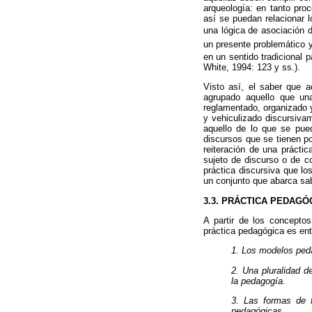
arqueología: en tanto pro
así se puedan relacionar 
una lógica de asociación d
un presente problemático y 
en un sentido tradicional p
White, 1994: 123 y ss.).
Visto así, el saber que 
agrupado aquello que una
reglamentado, organizado y
y vehiculizado discursiva
aquello de lo que se pue
discursos que se tienen po
reiteración de una práctic
sujeto de discurso o de co
práctica discursiva que lo
un conjunto que abarca sab
3.3. PRÁCTICA PEDAG
A partir de los conceptos
práctica pedagógica es en
1. Los modelos peda
2. Una pluralidad 
la pedagogía.
3. Las formas de f
pedagógicas.