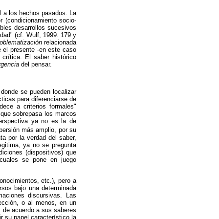
al a los hechos pasados. La
or (condicionamiento socio-
ibles desarrollos sucesivos
idad" (cf. Wulf, 1999: 179 y
roblematización
relacionada
e el presente -en este caso
rítica. El saber histórico
rgencia
del pensar.
 donde se pueden localizar
ticas para diferenciarse de
dece a criterios formales"
n que sobrepasa los marcos
perspectiva ya no es la de
spersión más amplio, por su
a por la verdad del saber,
egitima; ya no se pregunta
diciones (dispositivos) que
s cuales se pone en juego
onocimientos, etc.), pero a
ursos bajo una determinada
maciones discursivas. Las
ección, o al menos, en un
as de acuerdo a sus saberes
 su papel característico la