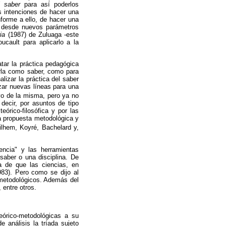
el saber
para así poderlos
as intenciones de hacer una
nforme a ello, de hacer una
a desde nuevos parámetros
ria
(1987)
de Zuluaga -este
ucault para aplicarlo a la
tar la práctica pedagógica
zarla como saber, como para
lizar la práctica del saber
zar nuevas líneas para una
ivo de la misma, pero ya no
 decir, por asuntos de tipo
eórico-filosófica y por las
va propuesta metodológica y
lhem, Koyré, Bachelard y,
encia" y las herramientas
saber o una disciplina. De
a de que las ciencias, en
83). Pero como se dijo al
o-metodológicos. Además del
 entre otros.
eórico-metodológicas a su
 análisis la tríada sujeto