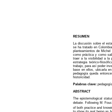
RESUMEN
La discusión sobre el est
se ha tratado en Colombia
planteamientos de Michel F
como práctica y como sabe
traer a la visibilidad a 
estrategia teórico-filosó
trabajo, para así poder in
base en ellos, ubicarla e
pedagogía queda entonces
historicidad.
Palabras clave:
pedagogía
ABSTRACT
The epistemological statu
debate. Following M. Fouca
of both practice and knowi
to show its real being as 