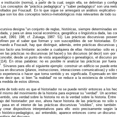
 e institución (norma), a partir de la cual, según ella, se delimitan y confi
Los conceptos de "práctica pedagógica" y "saber pedagógico" son una reel
rollados por Foucault. En lo que sigue se arriesgará un análisis explicativ
que son los dos conceptos teórico-metodológicos más relevantes de todo su 
scursiva designa "un conjunto de reglas, históricas, siempre determinadas en
dada, y para un área social económica, geográfica o lingüística dada, las con
cault, 1991: 198; cf. Zuluaga, 1987: 51). Las prácticas discursivas poseen
definen por el saber que forman y son susceptibles de ser historiadas. E
mando a Foucault, hay que distinguir, además, entre prácticas discursivas 
pso facto
una limitante: acceder a cualquiera de ellas -historiarlas- sólo es
ien las prácticas no discursivas (el hacer) y los discursos (el decir) son -por 
 concebir, desde un punto de vista arqueológico o genealógico, el discurso por
114). En otras palabras: no es posible ni analizar las prácticas por fuera 
7
. Sírvanos para ello el siguiente ejemplo: construir un edificio se puede en
asa en discursos (planos, instrucciones, interacciones comunicativas) y sólo
nto experiencia o hacer que toma sentido y es significada. Expresado en tér
iere decir que, si bien "la realidad" no se reduce a la existencia de símbolo
 medida de estos últimos.
nte de todo esto es que el historiador no se puede remitir entonces a los 
 él mismo del movimiento de la historia para expresar su "verdad". Un acontec
sentido, una verdad sobre la historia no es
la
verdad sobre la historia. Entre
ajo del historiador: por eso, ahora hacer historia de las prácticas no sólo s
asa en el interior de las prácticas discursivas "visibles", sino también t
y crear dispositivos interpretativos para ello -esto precisamente según
o histórico-pedagógico, así entendido, aparece entonces como
un
discurso
nálisis del discurso.