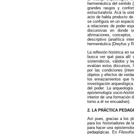
hermenéutica del sentido (
grandes rasgos y confor
estructuralista
. Acá la uni
acto de habla producto de
se configura en un espacio
a relaciones de poder esp
discursivas en donde se
afirmaciones, conceptos, p
descriptivo (analítica in
hermenéutica (Dreyfus y R
La reflexión histórica en s
busca ver qué pasa allí 
sistemáticos, válidos y l
evalúan estos discursos, l
por las condiciones (int
objetos y efectos de verda
los enraizamientos que h
investigación arqueológica 
del poder. La arqueología
epistemología socio-histór
interior de una formación 
torno a él se encuadran).
2. LA PRÁCTICA PEDAG
Así pues, gracias a los pl
para los historiadores de
para hacer una epistemolog
pedagógicas. En
Filosof