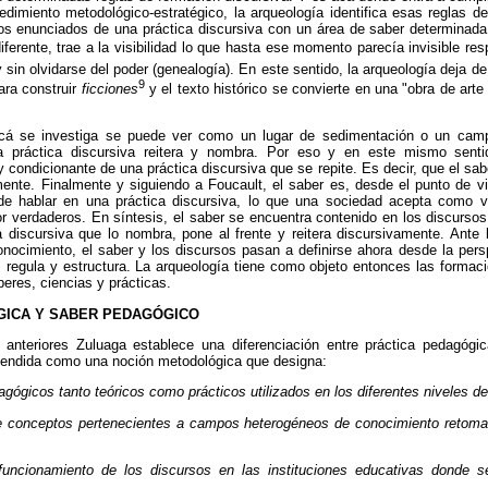
cedimiento metodológico-estratégico, la arqueología identifica esas reglas 
los enunciados de una práctica discursiva con un área de saber determinada
iferente, trae a la visibilidad lo que hasta ese momento parecía invisible re
sin olvidarse del poder (genealogía). En este sentido, la arqueología deja de
9
ara construir
ficciones
y el texto histórico se convierte en una "obra de arte 
acá se investiga se puede ver como un lugar de sedimentación o un ca
 práctica discursiva reitera y nombra. Por eso y en este mismo senti
 condicionante de una práctica discursiva que se repite. Es decir, que el sa
mente. Finalmente y siguiendo a Foucault, el saber es, desde el punto de vi
de hablar en una práctica discursiva, lo que una sociedad acepta como ve
r verdaderos. En síntesis, el saber se encuentra contenido en los discursos 
a discursiva que lo nombra, pone al frente y reitera discursivamente. Ante 
nocimiento, el saber y los discursos pasan a definirse ahora desde la pers
s regula y estructura. La arqueología tiene como objeto entonces las formaci
eres, ciencias y prácticas.
ÓGICA Y SABER PEDAGÓGICO
 anteriores Zuluaga establece una diferenciación entre práctica pedagóg
tendida como una noción metodológica que designa:
gógicos tanto teóricos como prácticos utilizados en los diferentes niveles d
de conceptos pertenecientes a campos heterogéneos de conocimiento retoma
uncionamiento de los discursos en las instituciones educativas donde se