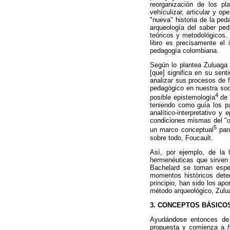
reorganización de los p
vehículizar, articular y o
"nueva" historia de la pe
arqueología del saber pe
teóricos y metodológicos. 
libro es precisamente el
pedagogía colombiana.
Según lo plantea Zuluaga 
[que] significa en su sent
analizar sus procesos de f
pedagógico en nuestra soc
4
posible epistemología
de 
teniendo como guía los par
analítico-interpretativo y
condiciones mismas del "ob
5
un marco conceptual
para
sobre todo, Foucault.
Así, por ejemplo, de la 
hermenéuticas que sirven 
Bachelard se toman espec
momentos históricos dete
principio, han sido los ap
método arqueológico, Zulua
3. CONCEPTOS BÁSICO
Ayudándose entonces de t
propuesta y comienza a