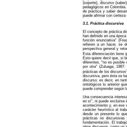
(soporte), discurso (saber)
pedagógicos en Colombia. 
de práctica y saber desar
puede afirmar con certeza 
3.1. Práctica discursiva
El concepto de práctica di
han definido en una época 
función enunciativa" (Fou
refieren a un hacer, se 
perspectiva general y reto
Esta diferenciación tiene
i
Esto quiere decir que, si b
diferentes, "no es posible
por otra" (Zuluaga, 1987: 
prácticas de los discursos
discursiva, pero ésta se b
discurso; es decir, en ta
ontológicos lo anterior qu
puede comprender según la
Una consecuencia interesa
en sí", ni puede excluirse
acontecimiento y, en ese 
carácter heurístico al trab
desde un presente lo que p
prácticas no discursivas 
fundamentación. El trabaj
otros discursos, como un a