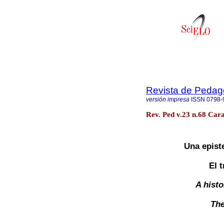
Revista de Pedag
versión impresa
ISSN
0798-
Rev. Ped v.23 n.68 Cara
Una epist
El 
A hist
The