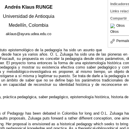
Indicadore
Andrés Klaus RUNGE
Links rela
Universidad de Antioquia
Compartir
Medellín, Colombia
Otros
Otros
aklaus@ayura.udea.edu.co
Permali
atuto epistemológico de la pedagogía ha sido un asunto que
 desde hace ya varios años. O. L. Zuluaga ha sido una de las pioneras en 
oucault, su propuesta es concebir la pedagogía desde otros parámetros, dis
r. El proyecto toma entonces la forma de una epistemología histórica co
la pedagogía y mostrar su existencia efectiva como saber pedagógico y co
fica y metodológico-investigativa es proponer, al mismo tiempo, un objeto
vestigarse a sí misma y legitimar su puesto. Se trata de darle a la pedagogía
n un ámbito de saber que no se define bajo los parámetros tradicionales de 
 en capacidad de reconstruir su identidad histórica y de reconocerse en
, práctica pedagógica, saber pedagógico, epistemología histórica, historia d
s of Pedagogy has been debated in Colombia for long and O.L. Zuluaga has
ults proposals, Zuluaga puts forward a rather different conception, one aim
ng. Her proposal is envisioned as a historical pedagogy which seeks to bri
both pedagogical knowledge and practice. As a theoretical-philosophical and m