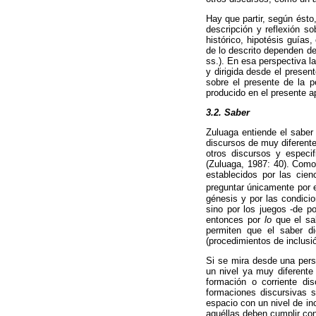
Hay que partir, según ésto
descripción y reflexión so
histórico, hipotésis guías
de lo descrito dependen de 
ss.). En esa perspectiva l
y dirigida desde el presen
sobre el presente de la p
producido en el presente 
3.2. Saber
Zuluaga entiende el saber
discursos de muy diferente
otros discursos y especif
(Zuluaga, 1987: 40). Como
establecidos por las cien
preguntar únicamente por 
génesis y por las condici
sino por los juegos -de p
entonces por
lo
que el sa
permiten que el saber di
(procedimientos de inclusi
Si se mira desde una persp
un nivel ya muy diferente
formación o corriente di
formaciones discursivas 
espacio con un nivel de in
aquéllas deben cumplir con