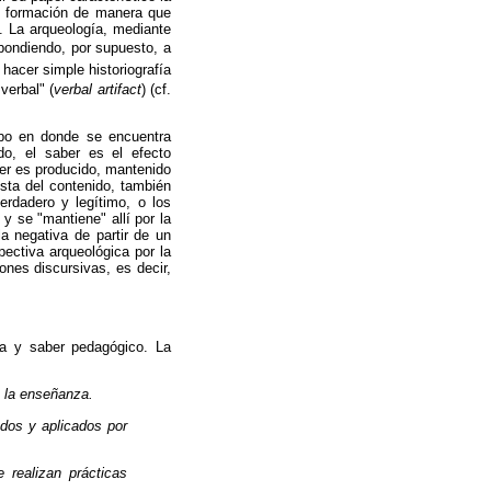
de formación de manera que
. La arqueología, mediante
spondiendo, por supuesto, a
 hacer simple historiografía
verbal" (
verbal artifact
) (cf.
mpo en donde se encuentra
do, el saber es el efecto
ber es producido, mantenido
sta del contenido, también
rdadero y legítimo, o los
y se "mantiene" allí por la
la negativa de partir de un
pectiva arqueológica por la
ones discursivas, es decir,
ica y saber pedagógico. La
e la enseñanza.
dos y aplicados por
 realizan prácticas