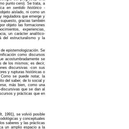
mo punto cero). Se trata, a
ica en sentido histórico -
objeto aislado, ni como un
 y reguladora que emerge y
r supuesto, gracias también
por objeto las formaciones
cimientos, experiencias,
cia, un carácter analítico-
á del estructuralismo y la
es de epistemologización. Se
nificación como discursos
n que acostumbradamente se
is de los mismos; es decir,
ones discursivas -con sus
res y rupturas históricas o
. Como se puede notar, la
to del saber, de lo social y
 verse, más bien, como una
o-discursivas que se dan al
iscursos y prácticas que en
t, 1991), se volvió posible
todológicas y conceptuales
los saberes y las prácticas
ica un amplio espacio a la