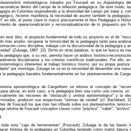
lanteamientos metodológicos tratados por Foucault en su
Arqueología d
peracionalizar dentro del campo de la reflexión pedagógica. De este modo, l
dagogía en Colombia respondiendo a la
diversidad del campo
por tratar y, co
dagógico, hicieron manifiesta la necesidad de asumir también la pedagogí
Y en ello, el punto clave lo marcó precisamente el libro
Pedagogía e Histo
 intento de
operacionalización y reconceptualización
de lo propuesto por Fo
en este libro, el propósito fundamental de todo su proyecto es el de "resca
ido más amplio: recuperar la historicidad de la pedagogía tanto para anali
ormación como disciplina, trabajar con la discursividad de la pedagogía y ana
iedad" (Zuluaga, 1987: 22). Dicho en otras palabras, lo que se busca es tra
la pedagogía que, a su vez, permita hacer un análisis histórico-reconstruct
ámetros disciplinarios y los criterios científicos tradicionales. Por ello, es
 epistemológico inherentes al trabajo histórico mismo, por su propia postura t
jeto" por investigar, Zuluaga se ve en la necesidad de desarrollar una nue
 la pedagogía basados fundamentalmente en los planteamientos de Cangui
historia epistemológica de Canguilhem se retoma el concepto de "recurr
para ubicar, en este caso, a la pedagogía bien sea como una ciencia, un 
ialmente las nociones de "obstáculo y umbral epistemológico" y la ide
rminados, producen sus respectivas "normas de verdad" (cf. Bachelard, 19
ortes de Foucault los que más han influido sobre sus planteamientos teóric
ga retoma de Foucault conceptos claves como "práctica", "saber", "archivo",
S
oda esta "caja de herramientas" (Foucault), Zuluaga le da las bases t
hacer
historia de la pedagogía en Colombia teniendo como matriz básica de