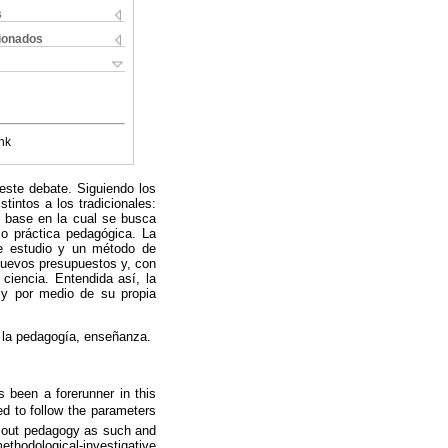
s
cionados
nk
este debate. Siguiendo los
tintos a los tradicionales:
n base en la cual se busca
mo práctica pedagógica. La
 de estudio y un método de
 nuevos presupuestos y, con
ciencia. Entendida así, la
 y por medio de su propia
e la pedagogía, enseñanza.
 been a forerunner in this
ed to follow the parameters
ng out pedagogy as such and
ethodological-investigative