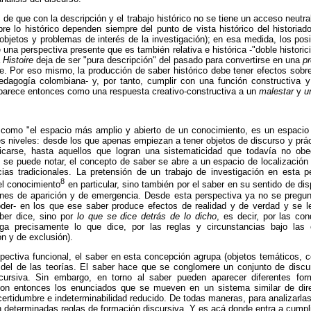
, de que con la descripción y el trabajo histórico no se tiene un acceso neutr
bre lo histórico dependen siempre del punto de vista histórico del historiad
, objetos y problemas de interés de la investigación); en esa medida, los pos
una perspectiva presente que es también relativa e histórica -"doble historic
a
Histoire
deja de ser "pura descripción" del pasado para convertirse en una
p
te. Por eso mismo, la producción de saber histórico debe tener efectos sobr
edagogía colombiana- y, por tanto, cumplir con una función constructiva y c
aparece entonces como una respuesta creativo-constructiva a un
malestar
y
u
 como "el espacio más amplio y abierto de un conocimiento, es un espacio
s niveles: desde los que apenas empiezan a tener objetos de discurso y prác
icarse, hasta aquellos que logran una sistematicidad que todavía no obe
 se puede notar, el concepto de saber se abre a un espacio de localizació
cias tradicionales. La pretensión de un trabajo de investigación en esta 
8
el conocimiento
en particular, sino también por el saber en su sentido de di
ones de aparición y de emergencia. Desde esta perspectiva ya no se pregunt
oder- en los que ese saber produce efectos de realidad y de verdad y se l
ber dice, sino por
lo que se dice detrás de lo dicho
, es decir, por las con
ga precisamente lo que dice, por las reglas y circunstancias bajo la
ón y de exclusión).
ectiva funcional, el saber en esta concepción agrupa (objetos temáticos, c
 del de las teorías. El saber hace que se conglomere un conjunto de disc
scursiva. Sin embargo, en torno al saber pueden aparecer diferentes for
son entonces los enunciados que se mueven en un sistema similar de dir
certidumbre e indeterminabilidad reducido. De todas maneras, para analizarl
 determinadas reglas de formación discursiva. Y es acá donde entra a cumplir