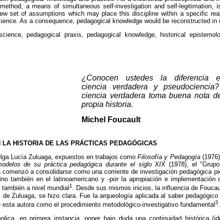
method, a means of simultaneous self-investigation and self-legitimation, 
ew set of assumptions which may place this discipline within a specific rea
science. As a consequence, pedagogical knowledge would be reconstructed in it
cience, pedagogical praxis, pedagogical knowledge, historical epistemolo
¿Conocen ustedes la diferencia e
ciencia verdadera y pseudociencia
ciencia verdadera toma buena nota d
propia historia.
Michel Foucault
N LA HISTORIA DE LAS PRÁCTICAS PEDAGÓGICAS
Olga Lucía Zuluaga, expuestos en trabajos como
Filosofía y Pedagogía
(1976
odelos de su práctica pedagógica durante el siglo XIX
(1978), el "Grupo
comenzó a consolidarse como una corriente de investigación pedagógica pio
no también en el latinoamericano y -por la apropiación e implementación 
1
 también a nivel mundial
. Desde sus mismos inicios, la influencia de Foucau
 de Zuluaga, se hizo clara. Fue la arqueología aplicada al saber pedagógic
3
e esta autora como el procedimiento metodológico-investigativo fundamental
.
mplica, en primera instancia, poner bajo duda una continuidad histórica (id