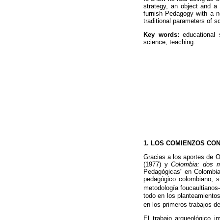
strategy, an object and a 
furnish Pedagogy with a n
traditional parameters of 
Key words:
educational s
science, teaching.
1. LOS COMIENZOS CO
Gracias a los aportes de 
(1977) y
Colombia: dos m
Pedagógicas" en Colombia 
pedagógico colombiano, si
metodología foucaultianos-
todo en los planteamientos
en los primeros trabajos d
El trabajo arqueológico i