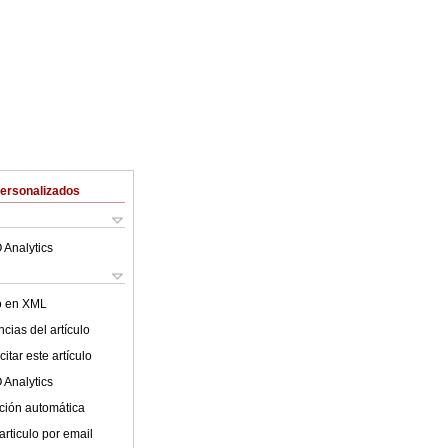
Personalizados
 Analytics
lo en XML
cias del artículo
itar este artículo
 Analytics
ción automática
articulo por email