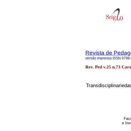
Revista de Pedag
versão impressa
ISSN
0798
Rev. Ped v.25 n.73 Car
Transdisciplinarieda
Facu
e Inv