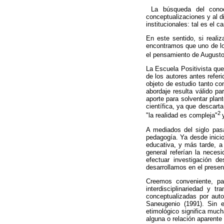
La búsqueda del conoci
conceptualizaciones y al d
institucionales: tal es el c
En este sentido, si real
encontramos que uno de lo
el pensamiento de Augusto
La Escuela Positivista que
de los autores antes refer
objeto de estudio tanto co
abordaje resulta válido pa
aporte para solventar plan
científica, ya que descart
2
"la realidad es compleja"
A mediados del siglo pasa
pedagogía. Ya desde inicio
educativa, y más tarde, a 
general referían la neces
efectuar investigación d
desarrollamos en el present
Creemos conveniente, para
interdisciplinariedad y tr
conceptualizadas por auto
Saneugenio (1991). Sin e
etimológico significa much
alguna o relación aparente 