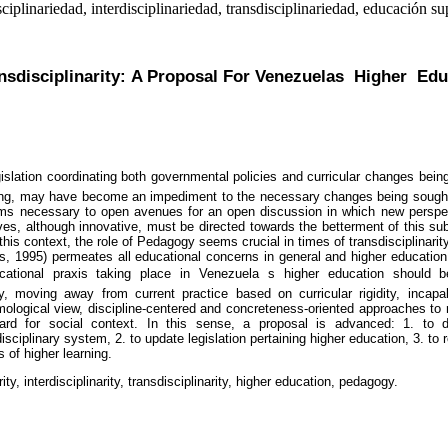
sciplinariedad, interdisciplinariedad, transdisciplinariedad, educación s
nsdisciplinarity: A Proposal For Venezuelas Higher Edu
islation coordinating both governmental policies and curricular changes bein
rning, may have become an impediment to the necessary changes being sought 
s necessary to open avenues for an open discussion in which new perspec
ves, although innovative, must be directed towards the betterment of this 
 this context, the role of Pedagogy seems crucial in times of transdisciplinar
ns, 1995) permeates all educational concerns in general and higher education i
Educational praxis taking place in Venezuela s higher education should
ty, moving away from current practice based on curricular rigidity, incapa
logical view, discipline-centered and concreteness-oriented approaches to r
gard for social context. In this sense, a proposal is advanced: 1. to d
disciplinary system, 2. to update legislation pertaining higher education, 3. to
s of higher learning.
rity, interdisciplinarity, transdisciplinarity, higher education, pedagogy.