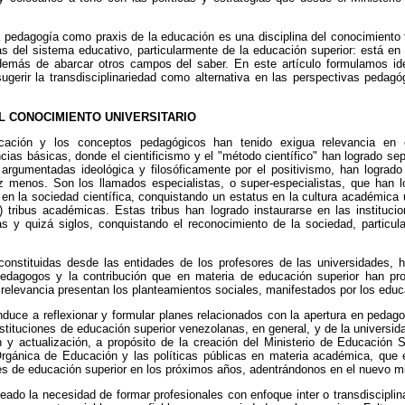
pedagogía como praxis de la educación es una disciplina del conocimiento tr
s del sistema educativo, particularmente de la educación superior: está en s
 además de abarcar otros campos del saber. En este artículo formulamos
ugerir la transdisciplinariedad como alternativa en las perspectivas pedagó
EL CONOCIMIENTO UNIVERSITARIO
ación y los conceptos pedagógicos han tenido exigua relevancia en otr
cias básicas, donde el cientificismo y el "método científico" han logrado sep
argumentadas ideológica y filosóficamente por el positivismo, han logrado
menos. Son los llamados especialistas, o super-especialistas, que han lo
 en la sociedad científica, conquistando un estatus en la cultura académica u
tribus académicas. Estas tribus han logrado instaurarse en las instituci
 y quizá siglos, conquistando el reconocimiento de la sociedad, particula
onstituidas desde las entidades de los profesores de las universidades,
edagogos y la contribución que en materia de educación superior han prod
te relevancia presentan los planteamientos sociales, manifestados por los edu
duce a reflexionar y formular planes relacionados con la apertura en pedago
nstituciones de educación superior venezolanas, en general, y de la universid
 y actualización, a propósito de la creación del Ministerio de Educación S
gánica de Educación y las políticas públicas en materia académica, que e
nes de educación superior en los próximos años, adentrándonos en el nuevo mi
eado la necesidad de formar profesionales con enfoque inter o transdisciplin