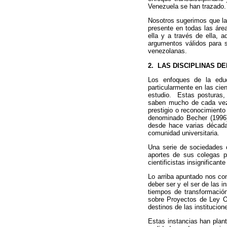
Venezuela se han trazado.
Nosotros sugerimos que la 
presente en todas las área
ella y a través de ella,
argumentos válidos para s
venezolanas.
2. LAS DISCIPLINAS D
Los enfoques de la educ
particularmente en las cien
estudio. Estas posturas, 
saben mucho de cada vez 
prestigio o reconocimiento
denominado Becher (1996) 
desde hace varias décadas
comunidad universitaria.
Una serie de sociedades c
aportes de sus colegas p
cientificistas insignifican
Lo arriba apuntado nos con
deber ser y el ser de las i
tiempos de transformación
sobre Proyectos de Ley Or
destinos de las institucio
Estas instancias han plant