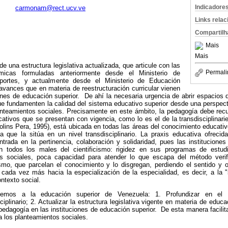
Indicadore
carmonam@rect.ucv.ve
Links rela
Compartilh
Mais
Mais
e una estructura legislativa actualizada, que articule con las
Permali
émicas formuladas anteriormente desde el Ministerio de
portes, y actualmente desde el Ministerio de Educación
 avances que en materia de reestructuración curricular vienen
iones de educación superior. De ahí la necesaria urgencia de abrir espacios 
ue fundamenten la calidad del sistema educativo superior desde una perspect
nteamientos sociales. Precisamente en este ámbito, la pedagogía debe recu
cativos que se presentan con vigencia, como lo es el de la transdisciplina
olins Pera, 1995), está ubicada en todas las áreas del conocimiento educativo
ica que la sitúa en un nivel transdisciplinario. La praxis educativa ofreci
trada en la pertinencia, colaboración y solidaridad, pues las instituciones
 todos los males del cientificismo: rigidez en sus programas de estud
 sociales, poca capacidad para atender lo que escapa del método verifi
smo, que parcelan el conocimiento y lo disgregan, perdiendo el sentido y o
 cada vez más hacia la especialización de la especialidad, es decir, a la "
ntexto social.
nemos a la educación superior de Venezuela: 1. Profundizar en el sis
isciplinario; 2. Actualizar la estructura legislativa vigente en materia de edu
 pedagogía en las instituciones de educación superior. De esta manera facili
a los planteamientos sociales.