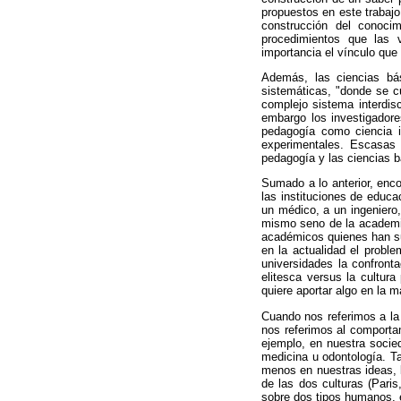
propuestos en este trabajo
construcción del conocim
procedimientos que las v
importancia el vínculo que 
Además, las ciencias bás
sistemáticas, "donde se c
complejo sistema interdis
embargo los investigadore
pedagogía como ciencia in
experimentales. Escasas e
pedagogía y las ciencias b
Sumado a lo anterior, enco
las instituciones de educa
un médico, a un ingeniero,
mismo seno de la academia 
académicos quienes han su
en la actualidad el probl
universidades la confront
elitesca versus la cultura
quiere aportar algo en la m
Cuando nos referimos a la 
nos referimos al comporta
ejemplo, en nuestra socied
medicina u odontología. T
menos en nuestras ideas, l
de las dos culturas (Paris
sobre dos tipos humanos, 