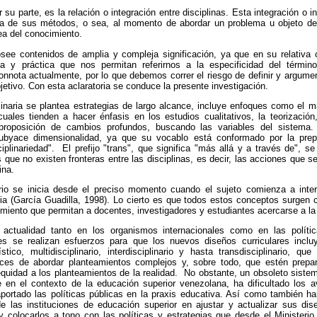
or su parte, es la relación o integración entre disciplinas. Esta integración o i
eca de sus métodos, o sea, al momento de abordar un problema u objeto d
ea del conocimiento.
see contenidos de amplia y compleja significación, ya que en su relativa c
ía y práctica que nos permitan referirnos a la especificidad del término
nnota actualmente, por lo que debemos correr el riesgo de definir y argume
etivo. Con esta aclaratoria se conduce la presente investigación.
linaria se plantea estrategias de largo alcance, incluye enfoques como el 
 cuales tienden a hacer énfasis en los estudios cualitativos, la teorización,
proposición de cambios profundos, buscando las variables del sistema.
subyace dimensionalidad, ya que su vocablo está conformado por la prepos
ciplinariedad". El prefijo "trans", que significa "más allá y a través de", s
s que no existen fronteras entre las disciplinas, es decir, las acciones que 
ina.
ario se inicia desde el preciso momento cuando el sujeto comienza a interp
aria (García Guadilla, 1998). Lo cierto es que todos estos conceptos surgen c
imiento que permitan a docentes, investigadores y estudiantes acercarse a la 
actualidad tanto en los organismos internacionales como en las políti
les se realizan esfuerzos para que los nuevos diseños curriculares incl
stico, multidisciplinario, interdisciplinario y hasta transdisciplinario, q
aces de abordar planteamientos complejos y, sobre todo, que estén prepa
equidad a los planteamientos de la realidad. No obstante, un obsoleto sistem
e en el contexto de la educación superior venezolana, ha dificultado los
aportado las políticas públicas en la praxis educativa. Así como también ha
e las instituciones de educación superior en ajustar y actualizar sus dis
 y colocarlos a tono con las políticas y estrategias que desde el Minister