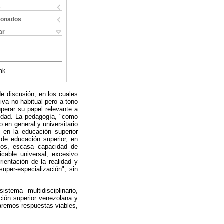
s
cionados
ar
nk
de discusión, en los cuales
iva no habitual pero a tono
perar su papel relevante a
riedad. La pedagogía, "como
 en general y universitario
da en la educación superior
 de educación superior, en
ios, escasa capacidad de
cable universal, excesivo
rientación de la realidad y
super-especialización", sin
tema multidisciplinario,
cación superior venezolana y
taremos respuestas viables,