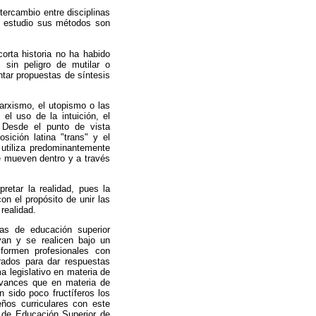
ntercambio entre disciplinas
e estudio sus métodos son
orta historia no ha habido
 sin peligro de mutilar o
ntar propuestas de síntesis
marxismo, el utopismo o las
 el uso de la intuición, el
 Desde el punto de vista
ición latina "trans" y el
e utiliza predominantemente
se mueven dentro y a través
retar la realidad, pues la
on el propósito de unir las
realidad.
cas de educación superior
uyan y se realicen bajo un
ue formen profesionales con
rados para dar respuestas
a legislativo en materia de
 avances que en materia de
n sido poco fructíferos los
eños curriculares con este
io de Educación Superior de