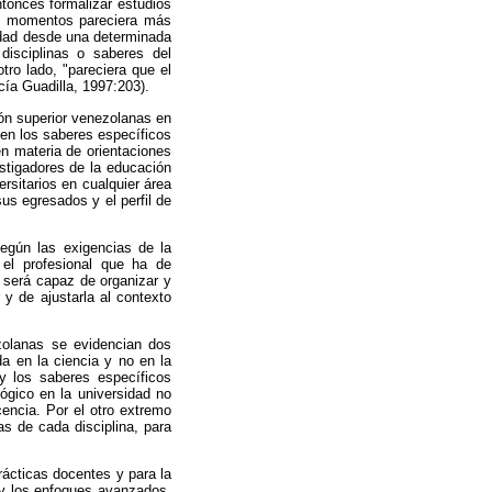
ntonces formalizar estudios
los momentos pareciera más
lidad desde una determinada
disciplinas o saberes del
ro lado, "pareciera que el
cía Guadilla, 1997:203).
ión superior venezolanas en
 en los saberes específicos
en materia de orientaciones
vestigadores de la educación
ersitarios en cualquier área
us egresados y el perfil de
según las exigencias de la
 el profesional que ha de
, será capaz de organizar y
 y de ajustarla al contexto
zolanas se evidencian dos
da en la ciencia y no en la
y los saberes específicos
gógico en la universidad no
cencia. Por el otro extremo
s de cada disciplina, para
rácticas docentes y para la
 y los enfoques avanzados,