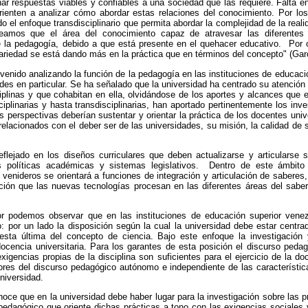
nar respuestas viables y confiables a una sociedad que las requiere. Falta e
rienten a analizar cómo abordar estas relaciones del conocimiento. Por 
ndo el enfoque transdisciplinario que permita abordar la complejidad de la rea
nteamos que el área del conocimiento capaz de atravesar las diferentes 
e la pedagogía, debido a que está presente en el quehacer educativo. Por ot
nariedad se está dando más en la práctica que en términos del concepto" (Gar
venido analizando la función de la pedagogía en las instituciones de educac
ades en particular. Se ha señalado que la universidad ha centrado su atención
iplinas y que cohabitan en ella, olvidándose de los aportes y alcances que 
isciplinarias y hasta transdisciplinarias, han aportado pertinentemente los in
as perspectivas deberían sustentar y orientar la práctica de los docentes univ
relacionados con el deber ser de las universidades, su misión, la calidad de s
reflejado en los diseños curriculares que deben actualizarse y articularse 
 políticas académicas y sistemas legislativos. Dentro de este ámbito
venideros se orientará a funciones de integración y articulación de saberes
ación que las nuevas tecnologías procesan en las diferentes áreas del saber
or podemos observar que en las instituciones de educación superior vene
 por un lado la disposición según la cual la universidad debe estar centra
esta última del concepto de ciencia. Bajo este enfoque la investigación 
ocencia universitaria. Para los garantes de esta posición el discurso peda
exigencias propias de la disciplina son suficientes para el ejercicio de la do
res del discurso pedagógico autónomo e independiente de las característica
universidad.
oce que en la universidad debe haber lugar para la investigación sobre las p
pedagógico que oriente dichas prácticas a tono con las exigencias sociales