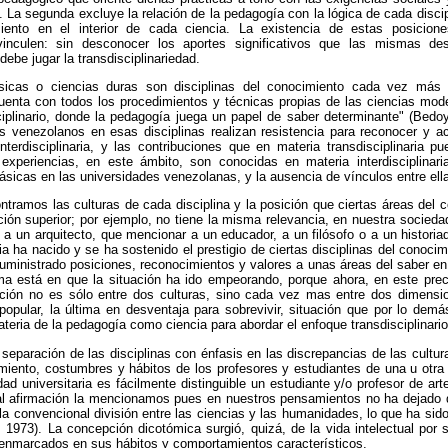
. La segunda excluye la relación de la pedagogía con la lógica de cada disci
iento en el interior de cada ciencia. La existencia de estas posicio
inculen: sin desconocer los aportes significativos que las mismas des
debe jugar la transdisciplinariedad.
icas o ciencias duras son disciplinas del conocimiento cada vez más 
uenta con todos los procedimientos y técnicas propias de las ciencias mo
ciplinario, donde la pedagogía juega un papel de saber determinante" (Bed
s venezolanos en esas disciplinas realizan resistencia para reconocer y ac
terdisciplinaria, y las contribuciones que en materia transdisciplinaria pu
xperiencias, en este ámbito, son conocidas en materia interdisciplinaria
ásicas en las universidades venezolanas, y la ausencia de vínculos entre ella
ntramos las culturas de cada disciplina y la posición que ciertas áreas del
ción superior; por ejemplo, no tiene la misma relevancia, en nuestra sociedad
 a un arquitecto, que mencionar a un educador, a un filósofo o a un histor
ha nacido y se ha sostenido el prestigio de ciertas disciplinas del conocim
ministrado posiciones, reconocimientos y valores a unas áreas del saber e
ema está en que la situación ha ido empeorando, porque ahora, en este pr
ación no es sólo entre dos culturas, sino cada vez mas entre dos dimensi
 popular, la última en desventaja para sobrevivir, situación que por lo de
ateria de la pedagogía como ciencia para abordar el enfoque transdisciplinario
separación de las disciplinas con énfasis en las discrepancias de las cultura
miento, costumbres y hábitos de los profesores y estudiantes de una u otra 
ad universitaria es fácilmente distinguible un estudiante y/o profesor de arte
al afirmación la mencionamos pues en nuestros pensamientos no ha dejado de
a convencional división entre las ciencias y las humanidades, lo que ha sid
, 1973). La concepción dicotómica surgió, quizá, de la vida intelectual po
enmarcados en sus hábitos y comportamientos característicos.