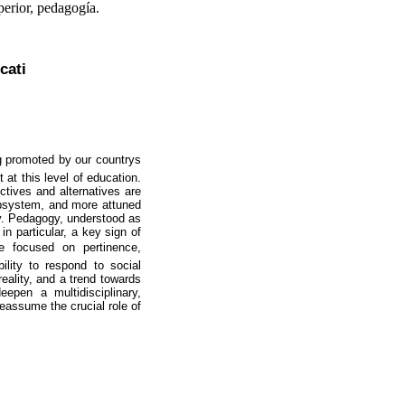
uperior, pedagogía.
cati
g promoted by our countrys
at this level of education.
tives and alternatives are
subsystem, and more attuned
ity. Pedagogy, understood as
n particular, a key sign of
 be focused on pertinence,
bility to respond to social
eality, and a trend towards
eepen a multidisciplinary,
 reassume the crucial role of