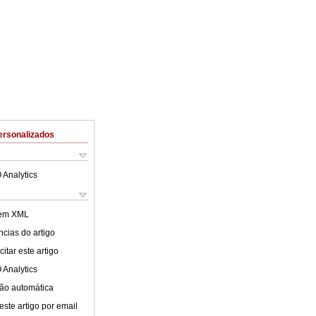
ersonalizados
 Analytics
 em XML
cias do artigo
itar este artigo
 Analytics
ão automática
este artigo por email