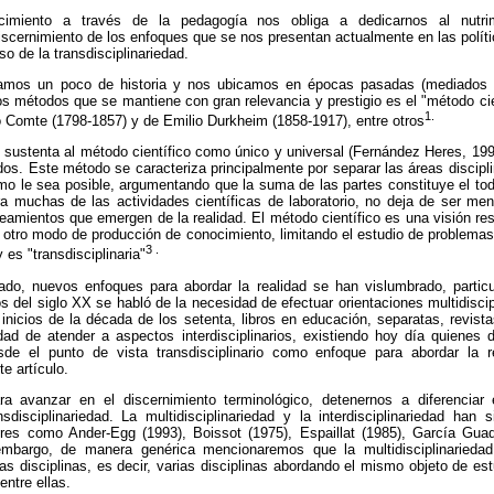
miento a través de la pedagogía nos obliga a dedicarnos al nutri
iscernimiento de los enfoques que se nos presentan actualmente en las polí
aso de la transdisciplinariedad.
izamos un poco de historia y nos ubicamos en épocas pasadas (mediados d
s métodos que se mantiene con gran relevancia y prestigio es el "método cie
1.
 Comte (1798-1857) y de Emilio Durkheim (1858-1917), entre otros
 sustenta al método científico como único y universal (Fernández Heres, 19
idos. Este método se caracteriza principalmente por separar las áreas discipli
mo le sea posible, argumentando que la suma de las partes constituye el todo
ra muchas de las actividades científicas de laboratorio, no deja de ser men
teamientos que emergen de la realidad. El método científico es una visión rest
a otro modo de producción de conocimiento, limitando el estudio de problem
3 .
y es "transdisciplinaria"
do, nuevos enfoques para abordar la realidad se han vislumbrado, partic
s del siglo XX se habló de la necesidad de efectuar orientaciones multidiscipl
inicios de la década de los setenta, libros en educación, separatas, revist
idad de atender a aspectos interdisciplinarios, existiendo hoy día quienes 
esde el punto de vista transdisciplinario como enfoque para abordar la r
e artículo.
 avanzar en el discernimiento terminológico, detenernos a diferenciar en
ansdisciplinariedad. La multidisciplinariedad y la interdisciplinariedad h
res como Ander-Egg (1993), Boissot (1975), Espaillat (1985), García Guadi
mbargo, de manera genérica mencionaremos que la multidisciplinarieda
as disciplinas, es decir, varias disciplinas abordando el mismo objeto de est
entre ellas.