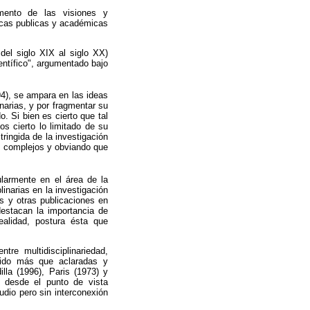
mento de las visiones y
ticas publicas y académicas
el siglo XIX al siglo XX)
ntífico", argumentado bajo
94), se ampara en las ideas
narias, y por fragmentar su
. Si bien es cierto que tal
os cierto lo limitado de su
ringida de la investigación
as complejos y obviando que
ularmente en el área de la
inarias en la investigación
as y otras publicaciones en
destacan la importancia de
ealidad, postura ésta que
tre multidisciplinariedad,
an sido más que aclaradas y
lla (1996), Paris (1973) y
d desde el punto de vista
udio pero sin interconexión