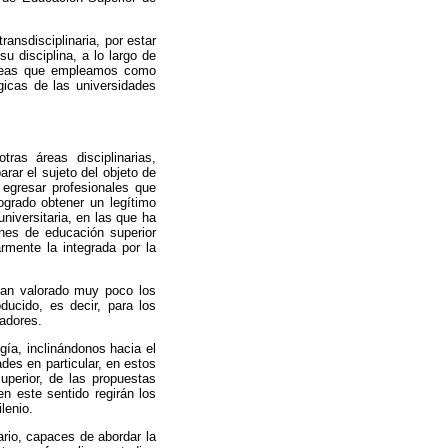
ansdisciplinaria, por estar
u disciplina, a lo largo de
 ideas que empleamos como
gicas de las universidades
as áreas disciplinarias,
arar el sujeto del objeto de
 egresar profesionales que
grado obtener un legítimo
niversitaria, en las que ha
ones de educación superior
rmente la integrada por la
 han valorado muy poco los
ucido, es decir, para los
cadores.
gía, inclinándonos hacia el
ades en particular, en estos
uperior, de las propuestas
n este sentido regirán los
lenio.
ario, capaces de abordar la