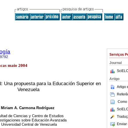
ogía
Serviços P
-9792
Journal
acas maio 2004
SciELO
Artigo
d: Una propuesta para la Educación Superior en
Artigo
Venezuela
Referên
Como c
Miriam A. Carmona Rodríguez
SciELO
ltad de Ciencias y Centro de Estudios
Traduç
estigaciones sobre Educación Avanzada
Enviar 
Universidad Central de Venezuela