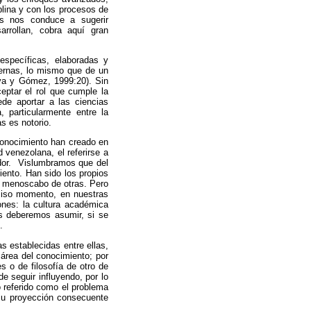
plina y con los procesos de
nes nos conduce a sugerir
arrollan, cobra aquí gran
específicas, elaboradas y
dernas, lo mismo que de un
oya y Gómez, 1999:20). Sin
eptar el rol que cumple la
ede aportar a las ciencias
, particularmente entre la
s es notorio.
 conocimiento han creado en
 venezolana, el referirse a
iador. Vislumbramos que del
iento. Han sido los propios
n menoscabo de otras. Pero
eciso momento, en nuestras
ones: la cultura académica
más deberemos asumir, si se
.
s establecidas entre ellas,
área del conocimiento; por
s o de filosofía de otro de
 seguir influyendo, por lo
o referido como el problema
r su proyección consecuente