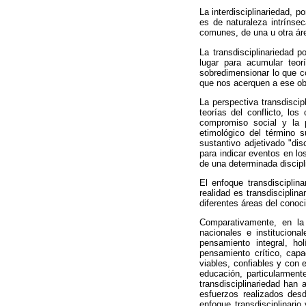
La interdisciplinariedad, p
es de naturaleza intríns
comunes, de una u otra ár
La transdisciplinariedad
po
lugar para acumular teor
sobredimensionar lo que co
que nos acerquen a ese obj
La perspectiva transdiscip
teorías del conflicto, los
compromiso social y la 
etimológico del término 
sustantivo adjetivado "dis
para indicar eventos en lo
de una determinada discipl
El enfoque transdisciplin
realidad es transdisciplin
diferentes áreas del conoc
Comparativamente, en la 
nacionales e instituciona
pensamiento integral, holí
pensamiento crítico, cap
viables, confiables y con 
educación, particularment
transdisciplinariedad han 
esfuerzos realizados desd
enfoque transdisciplinario