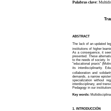
Palabras clave
: Multidi
Tra
ABSTRACT
The lack of an updated leg
institutions of higher lea
As a consequence, it seem
presented. These alternati
to the needs of society. In
"educational praxis" (Moli
its interdisciplinarity. 
collaboration and solidari
demands, a narrow epistemo
specialization without re
interdisciplinary, and trans
Pedagogy in our institution
Key words:
Multidisciplina
1. INTRODUCCIÓN