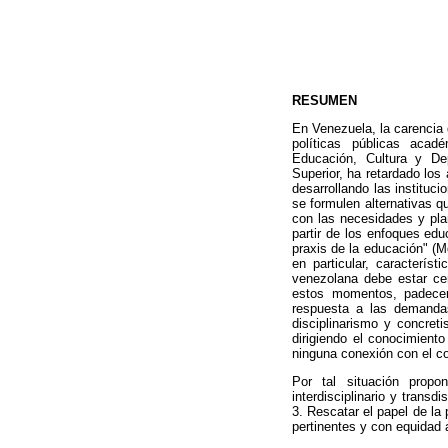
RESUMEN
En Venezuela, la carencia d
políticas públicas acad
Educación, Cultura y De
Superior, ha retardado los
desarrollando las instituc
se formulen alternativas q
con las necesidades y pla
partir de los enfoques edu
praxis de la educación" (M
en particular, característ
venezolana debe estar cen
estos momentos, padecen
respuesta a las demandas
disciplinarismo y concreti
dirigiendo el conocimiento
ninguna conexión con el co
Por tal situación propo
interdisciplinario y transd
3. Rescatar el papel de la
pertinentes y con equidad 