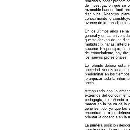
realidad y poder proporcio
de investigación que se o
razonable hacerlo facilita
disciplina. Nosotros pla
conocimiento lo constituy
avance de la transdiscipli
En los últimos años se ha 
general y en las universid
que se derivan de las disc
multidisciplinarias, interd
superior. En principio, est
del conocimiento, hoy día 
los nuevos profesionales.
Lo referido deberá estar 
sociedad venezolana, sus
predominar en los tiempos 
jerarquizar toda la inform
social.
Armonizado con lo anteri
extremos del conocimiento:
pedagogía, extrañando a 
marcarían la pauta de la d
tiene sentido, ya que las 
encontramos a los defenso
orientar la docencia en la 
La primera posición descon
construcción de un saber 