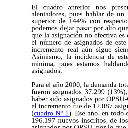
El cuadro anterior nos pres
alentadores, pues hablar de un
superior de 144% con respecto 
podemos
dejar pasar por alto qu
que
la asignación no efectiva es
el
número de asignados de este a
incremento
real aún sigue sie
Asimismo,
la incidencia de es
mínima,
pues estamos hablan
asignados.
Para el año 2000, la demanda tota
fueron asignados 37.299 (13%),
haber sido asignados por OPSU-
el incremento fue de 12.087 asi
(
cuadro Nº 1
). Ese año, en todo 
196.197 nuevos inscritos, de lo
asignados por OPSU, por lo que 1