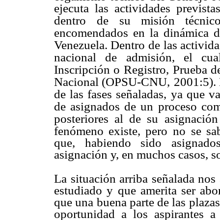
ejecuta las actividades previst
dentro
de su misión técnic
encomendados en
la dinámica d
Venezuela. Dentro
de las activid
nacional de
admisión, el cua
Inscripción o Registro,
Prueba d
Nacional (OPSU-CNU,
2001:5). 
de las fases señaladas,
ya que va
de asignados de un
proceso com
posteriores al de su
asignación
fenómeno existe, pero no
se sa
que, habiendo sido asignado
asignación y, en muchos casos, s
La situación arriba señalada no
estudiado y que amerita ser abor
que una buena parte de las plaza
oportunidad a los aspirantes a 