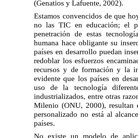
(Genatios y Lafuente, 2002).
Estamos convencidos de que hoy 
no las TIC en educación; el 
penetración de estas tecnologí
humana
hace obligante su inserc
países en
desarrollo puedan inser
redoblar
los esfuerzos encamina
recursos y
de formación y la in
evidente que
los países en desa
uso de la
tecnología difere
industrializados,
entre otras raz
Milenio (ONU,
2000), resultan
personalizado no
está al alcanc
países.
No existe un modelo de aplica