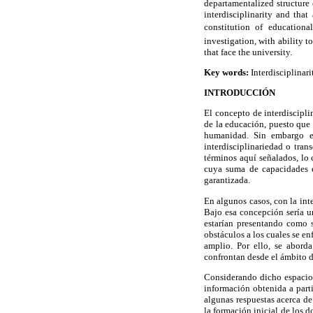
departamentalized structure 
interdisciplinarity and tha
constitution of education
investigation, with ability t
that face the university.
Key words:
Interdisciplinari
INTRODUCCIÓN
El concepto de interdiscipli
de la educación, puesto que 
humanidad. Sin embargo es
interdisciplinariedad o tran
términos aquí señalados, lo 
cuya suma de capacidades e
garantizada.
En algunos casos, con la inte
Bajo esa concepción sería u
estarían presentando como 
obstáculos a los cuales se en
amplio. Por ello, se abord
confrontan desde el ámbito d
Considerando dicho espacio, 
información obtenida a parti
algunas respuestas acerca de
la formación inicial de los d