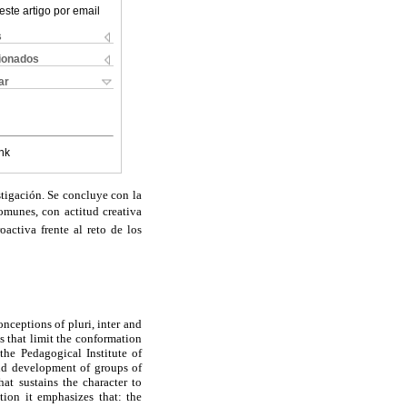
este artigo por email
s
cionados
ar
nk
stigación. Se concluye con la
comunes, con actitud creativa
activa frente al reto de los
nceptions of pluri, inter and
s that limit the conformation
the Pedagogical Institute of
 and development of groups of
hat sustains the character to
ation it emphasizes that: the