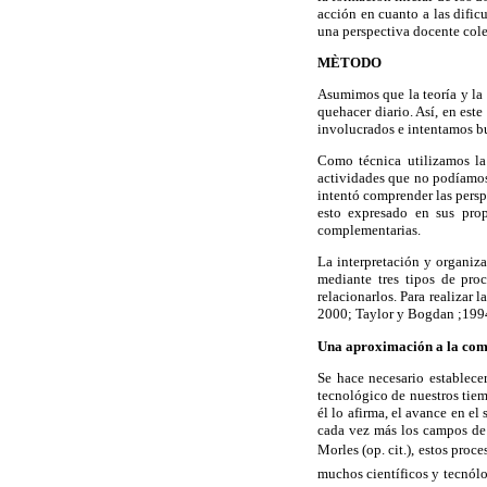
acción en cuanto a las dific
una perspectiva docente col
MÈTODO
Asumimos que la teoría y la 
quehacer diario. Así, en este
involucrados e intentamos bu
Como técnica utilizamos la
actividades que no podíamos 
intentó comprender las persp
esto expresado en sus prop
complementarias.
La interpretación y organiza
mediante tres tipos de proc
relacionarlos. Para realizar 
2000; Taylor y Bogdan ;1994
Una aproximación a la comp
Se hace necesario establecer
tecnológico de nuestros tie
él lo afirma, el avance en e
cada vez más los campos de 
Morles (op. cit.), estos proc
muchos científicos y tecnólo