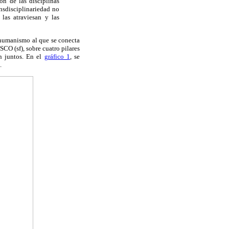
ón de las disciplinas
ansdisciplinariedad no
las atraviesan y las
o humanismo al que se conecta
CO (sf), sobre cuatro pilares
n juntos. En el
gráfico 1
, se
.