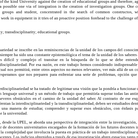
of the kind University against the creation of educational groups and therefore, ag
t a possible one via of integration is the creation of investigation groups. One 
al groups and student, concentrated in the search of common constructos, wi
o work in equipment in it tries of an proactive position forehead to the challenge o
ty; transdisciplinarity; educational groups.
nariedad se inscribe en las reminiscencias de la unidad de los campos del conocim
siempre ha sido una constante epistemológica el tema de la unidad de los saberes a 
 difícil y complejo el transitar en la búsqueda de lo que se debe entender 
sdisciplinariedad. Por esa razón, en este trabajo hemos considerado indispensabl
cual nos permitirá, entre otros aspectos no menos relevantes, ver más allá de un 
speramos que nos preparen para enfrentar una serie de problemas, opción qu
rdisciplinariedad se ha tratado de legitimar una visión que la pondría a funcionar 
n lenguaje universal y un método de trabajo que permitiría superar todas las ant
severos obstáculos en el camino de la unidad del saber. Al contrario de ese es
frentan la interdisciplinariedad y la transdisciplinariedad, deben ser estudiados den
a una manera de estudiar, comprender y superar esos obstáculos, con énfasis pa
e la universidad.
desde la UPEL, se aborda una perspectiva de integración entre la investigación, e
r de docentes universitarios encargados de la formación de los futuros docentes i
 la complejidad que involucra la puesta en práctica de un trabajo interdisciplinar
ocentes. Los indicios obtenidos a través de esa investigación abren espacios tanto 