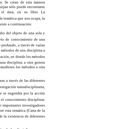
as. Se crean de esta manera
quejan sólo puede encontrarse
n el área, en su libro La
la temática que nos ocupa, la
mente a continuación.
udio del objeto de una sola y
bjeto de conocimiento de una
o profundo, a través de varias
de métodos de una disciplina a
licación, en donde los métodos
una disciplina a otra genera
ransfieren los métodos a otra
nas a través de las diferentes
estigación transdisciplinaria,
ue se engendra por la acción
 el conocimiento disciplinar.
r importantes investigadores
re esta temática (Carta de la
e la existencia de diferentes