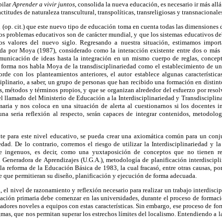
pilar
Aprender a vivir juntos
, consolida la nueva educación, es necesario ir más allá 
ctitudes de naturaleza transcultural, transpolíticas, transreligiosas y transnacionale
 (op. cit.) que este nuevo tipo de educación toma en cuenta todas las dimensiones
los problemas educativos son de carácter mundial, y que los sistemas educativos d
os valores del nuevo siglo. Regresando a nuestra situación, estimamos import
nida por Moya (1987), considerado como la interacción existente entre dos o más d
municación de ideas hasta la integración en un mismo cuerpo de reglas, concept
l forma nos habla Moya de la transdisciplinariedad como el establecimiento de 
orde con los planteamientos anteriores, el autor establece algunas característi
sciplinario, a saber, un grupo de personas que han recibido una formación en disti
, métodos y términos propios, y que se organizan alrededor del esfuerzo por reso
 el llamado del Ministerio de Educación a la Interdisciplinariedad y Transdisciplina
maria y nos coloca en una situación de alerta al cuestionarnos si los docentes 
 una seria reflexión al respecto, serán capaces de integrar contenidos, metodolo
e para este nivel educativo, se pueda crear una axiomática común para un conj
iedad. De lo contrario, corremos el riesgo de utilizar la Interdisciplinariedad y 
 ingenuos, es decir, como una yuxtaposición de conceptos que no tienen rel
Generadora de Aprendizajes (U.G.A.), metodología de planificación interdisciplin
a reforma de la Educación Básica de 1983, la cual fracasó, entre otras causas, po
e que permitieran su diseño, planificación y ejecución de forma adecuada.
 el nivel de razonamiento y reflexión necesario para realizar un trabajo interdisci
cación primaria debe comenzar en las universidades, durante el proceso de formac
dores noveles a equipos con estas características. Sin embargo, ese proceso de for
gmas, que nos permitan superar los estrechos límites del localismo. Entendiendo a 