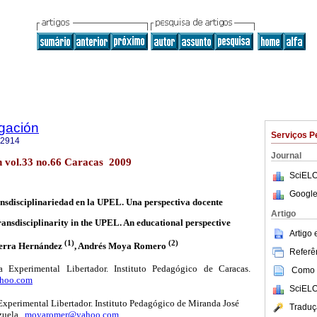
igación
Serviços P
-2914
Journal
ón vol.33 no.66 Caracas 2009
SciELO
Google
ansdisciplinariedad en la UPEL. Una perspectiva docente
Artigo
ransdisciplinarity in the UPEL. An educational perspective
Artigo
(1)
(2)
erra Hernández
, Andrés Moya Romero
Referên
a Experimental Libertador. Instituto Pedagógico de Caracas.
Como c
ahoo.com
SciELO
xperimental Libertador. Instituto Pedagógico de Miranda José
Traduç
zuela.
moyaromer@yahoo.com