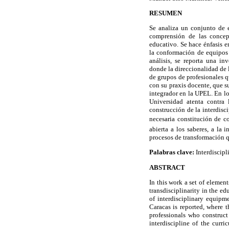
RESUMEN
Se analiza un conjunto de 
comprensión de las concepc
educativo. Se hace énfasis e
la conformación de equipos i
análisis, se reporta una in
donde la direccionalidad de l
de grupos de profesionales 
con su praxis docente, que su
integrador en la UPEL. En lo
Universidad atenta contra 
construcción de la interdisc
necesaria constitución de c
abierta a los saberes, a la
procesos de transformación q
Palabras clave:
Interdiscipl
ABSTRACT
In this work a set of elemen
transdisciplinarity in the e
of interdisciplinary equipm
Caracas is reported, where t
professionals who construct 
interdiscipline of the curri