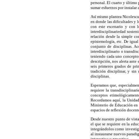
personal. El cuarto y último 
sumar esfuerzos por instalar a
Así mismo plantea Nicolescu
en donde las dificultades y 
con este escenario y con l
interdisciplinariedad soste
relación desde la simple co
epistemología, etc. De igua
conjunto de disciplinas. Ac
interdisciplinario o transdi
teniendo cada uno conceptos
descripción, nos alerta ante
seis primeros grados de pri
tradición disciplinar, y sin
disciplinas.
Esperamos que, especialment
requiere la transdisciplinar
conceptos etimológicamente
Recordamos aquí, la Unidad 
Ministerio de Educación en l
espacios de reflexión docent
Desde nuestro punto de vista,
el que se requiere en la edu
integrándolos como investiga
al instaurarse nuevos paradi
interactiva y proactiva.