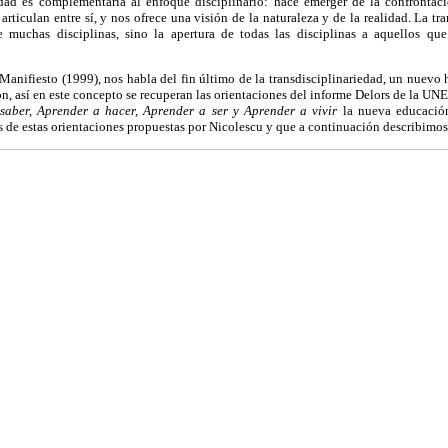
edad es complementaria al enfoque disciplinario: hace emerger de la confrontaci
articulan entre sí, y nos ofrece una visión de la naturaleza y de la realidad. La tr
 muchas disciplinas, sino la apertura de todas las disciplinas a aquellos que 
Manifiesto (1999), nos habla del fin último de la transdisciplinariedad, un nuev
, así en este concepto se recuperan las orientaciones del informe Delors de la UNES
saber, Aprender a hacer, Aprender a ser y Aprender a vivir
la nueva educació
s de estas orientaciones propuestas por Nicolescu y que a continuación describimos