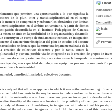
Enviar 
Indicadore
elementos que permiten una aproximación a lo que significa la
Links rela
iones de la pluri, inter y transdisciplinariedad en el campo
n la manera de comprender y enfrentar los obstáculos que limitan
Compartilh
nterdisciplinarios en el ámbito universitario. A partir de dichos
Mais
vestigación desarrollada en el Instituto Pedagógico de Caracas,
a misma se sitúa en la posibilidad de la organización y desarrollo
Mais
que construyan un cuerpo de fundamentos teóricos, en integración
stente el carácter interdisciplinar del plan de estudio del docente
Permali
s resultados se destaca que la estructura departamentalizada de la
la creación de colectivos docentes y por lo tanto, contra la
iplinariedad y que una posible vía de integración es la creación de grupos de inve
olectivos docentes y estudiantiles, concentrados en la búsqueda de constructos 
 investigación, con capacidad de trabajo en equipo en procura de una posición pro
ue enfrenta la universidad.
inariedad; transdisciplinariedad; colectivos docentes.
ts is analyzed that allow an approach to which it means the understanding of the co
ducative fi eld. Emphasis in the way becomes to understand and to face the obstacle
ent in the university scope. From these analyses an investigation developed in 
he directionality of the same one locates in the possibility of the organization
a body of theoretical foundations, in integration with educational his praxis, t
culum of the educational integrator in the UPEL. In the results of this investig