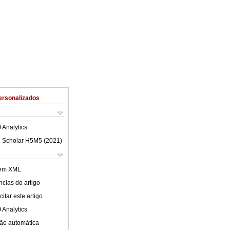
ersonalizados
 Analytics
 Scholar H5M5 (
2021
)
 em XML
cias do artigo
itar este artigo
 Analytics
ão automática