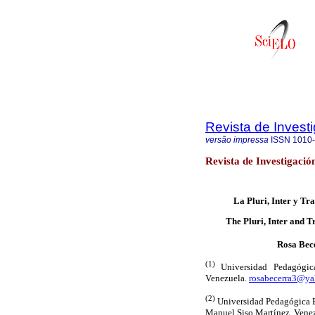
Revista de Invest
versão impressa
ISSN
1010
Revista de Investigaci
La Pluri, Inter y Tr
The Pluri, Inter and T
Rosa Bec
(1)
Universidad Pedagógic
Venezuela.
rosabecerra3@y
(2)
Universidad Pedagógica E
Manuel Siso Martínez. Vene