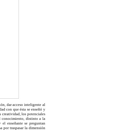
ón, dar acceso inteligente al
idad con que ésta se enseñó y
 creatividad, los potenciales
l conocimiento, distinto a la
y el enseñante se preguntan
sa por traspasar la dimensión