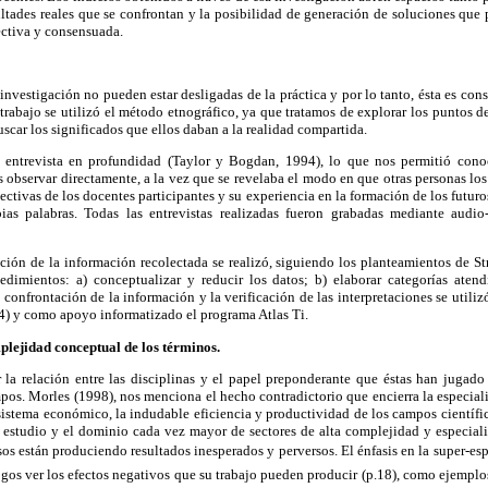
ultades reales que se confrontan y la posibilidad de generación de soluciones que
ectiva y consensuada.
investigación no pueden estar desligadas de la práctica y por lo tanto, ésta es cons
 trabajo se utilizó el método etnográfico, ya que tratamos de explorar los puntos de
scar los significados que ellos daban a la realidad compartida.
 entrevista en profundidad (Taylor y Bogdan, 1994), lo que nos permitió cono
observar directamente, a la vez que se revelaba el modo en que otras personas los
ectivas de los docentes participantes y su experiencia en la formación de los futuro
ias palabras. Todas las entrevistas realizadas fueron grabadas mediante audio
ción de la información recolectada se realizó, siguiendo los planteamientos de St
edimientos: a) conceptualizar y reducir los datos; b) elaborar categorías aten
la confrontación de la información y la verificación de las interpretaciones se utili
) y como apoyo informatizado el programa Atlas Ti.
lejidad conceptual de los términos.
 la relación entre las disciplinas y el papel preponderante que éstas han jugado 
mpos. Morles (1998), nos menciona el hecho contradictorio que encierra la especi
l sistema económico, la indudable eficiencia y productividad de los campos científic
estudio y el dominio cada vez mayor de sectores de alta complejidad y especial
esos están produciendo resultados inesperados y perversos. El énfasis en la super-esp
gos ver los efectos negativos que su trabajo pueden producir (p.18), como ejempl