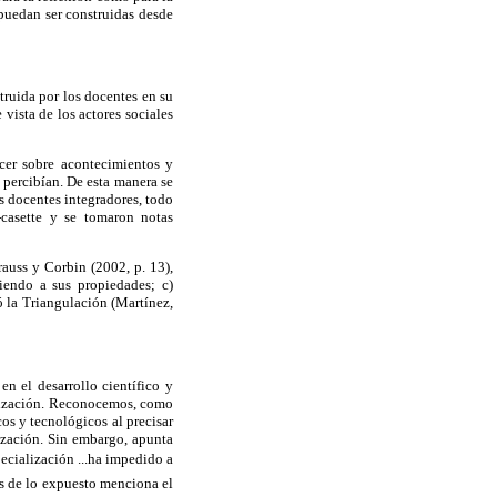
 puedan ser construidas desde
truida por los docentes en su
 vista de los actores sociales
cer sobre acontecimientos y
 percibían. De esta manera se
s docentes integradores, todo
-casette y se tomaron notas
rauss y Corbin (2002, p. 13),
diendo a sus propiedades; c)
zó la Triangulación (Martínez,
en el desarrollo científico y
alización. Reconocemos, como
os y tecnológicos al precisar
ización. Sin embargo, apunta
ecialización ...ha impedido a
os de lo expuesto menciona el