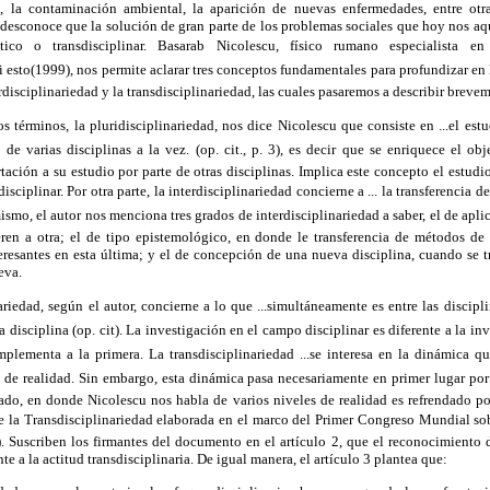
a, la contaminación ambiental, la aparición de nuevas enfermedades, entre otr
 desconoce que la solución de gran parte de los problemas sociales que hoy nos a
tico o transdisciplinar. Basarab Nicolescu, físico rumano especialista e
 esto(1999), nos permite aclarar tres conceptos fundamentales para profundizar en 
erdisciplinariedad y la transdisciplinariedad, las cuales pasaremos a describir breve
s términos, la pluridisciplinariedad, nos dice Nicolescu que consiste en ...el est
de varias disciplinas a la vez. (op. cit., p. 3), es decir que se enriquece el o
rtación a su estudio por parte de otras disciplinas. Implica este concepto el estudi
isciplinar. Por otra parte, la interdisciplinariedad concierne a ... la transferencia 
mismo, el autor nos menciona tres grados de interdisciplinariedad a saber, el de ap
ieren a otra; el de tipo epistemológico, en donde le transferencia de métodos de 
eresantes en esta última; y el de concepción de una nueva disciplina, cuando se t
eva.
ariedad, según el autor, concierne a lo que ...simultáneamente es entre las discipli
a disciplina (op. cit). La investigación en el campo disciplinar es diferente a la inv
plementa a la primera. La transdisciplinariedad ...se interesa en la dinámica q
 de realidad. Sin embargo, esta dinámica pasa necesariamente en primer lugar por
ado, en donde Nicolescu nos habla de varios niveles de realidad es refrendado po
de la Transdisciplinariedad elaborada en el marco del Primer Congreso Mundial sob
. Suscriben los firmantes del documento en el artículo 2, que el reconocimiento d
te a la actitud transdisciplinaria. De igual manera, el artículo 3 plantea que: