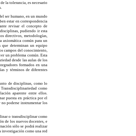
de la tolerancia, es necesario
s.
 del ser humano, en un mundo
eben estar en correspondencia
ante revisar el concepto de
isciplinas, pudiendo ir esta
os directivos, metodologías,
una axiomática común para un
cas que determinan un equipo
ntos campos del conocimiento,
lver un problema común. Esta
riedad desde las aulas de los
integradores formados en una
gías y términos de diferentes
unto de disciplinas, como lo
la Transdisciplinariedad como
ación aparente entre ellos.
ar puesta en práctica por el
r no poderse instrumentar los
plinar o transdisciplinar como
ión de los nuevos docentes, e
mación sólo se podrá realizar
la investigación como una red