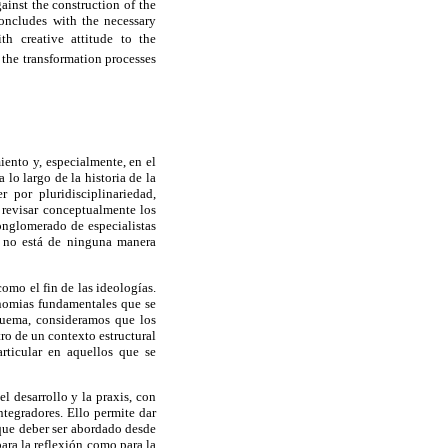
ainst the construction of the
concludes with the necessary
th creative attitude to the
f the transformation processes
iento y, especialmente, en el
lo largo de la historia de la
por pluridisciplinariedad,
e revisar conceptualmente los
conglomerado de especialistas
e no está de ninguna manera
como el fin de las ideologías.
inomias fundamentales que se
quema, consideramos que los
tro de un contexto estructural
rticular en aquellos que se
l desarrollo y la praxis, con
ntegradores. Ello permite dar
 que deber ser abordado desde
para la reflexión como para la