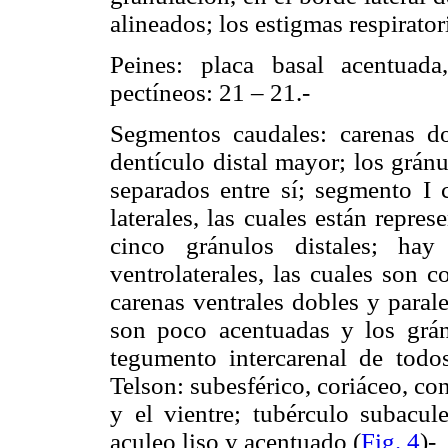
alineados; los estigmas respirator
Peines: placa basal acentuad
pectíneos: 21 – 21.-
Segmentos caudales: carenas d
dentículo distal mayor; los grán
separados entre sí; segmento I 
laterales, las cuales están repre
cinco gránulos distales; hay
ventrolaterales, las cuales son 
carenas ventrales dobles y paral
son poco acentuadas y los grá
tegumento intercarenal de todos
Telson: subesférico, coriáceo, co
y el vientre; tubérculo subacul
aculeo liso y acentuado (
Fig. 4
)-