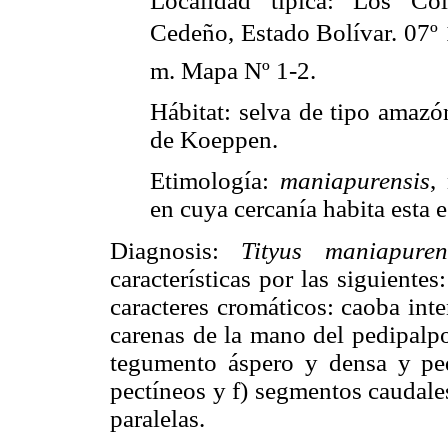
Localidad típica: Los Co
Cedeño, Estado Bolívar. 07º 1
m. Mapa Nº 1-2.
Hábitat: selva de tipo amazó
de Koeppen.
Etimología:
maniapurensis
,
en cuya cercanía habita esta e
Diagnosis:
Tityus maniapuren
características por las siguiente
caracteres cromáticos: caoba int
carenas de la mano del pedipalpo
tegumento áspero y densa y pe
pectíneos y f) segmentos caudales
paralelas.