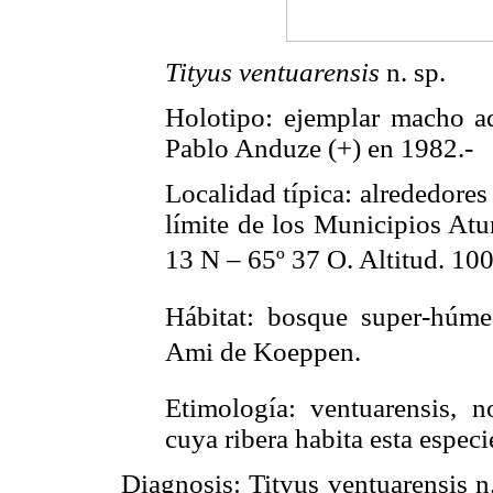
Tityus ventuarensis
n. sp.
Holotipo: ejemplar macho 
Pablo Anduze (+) en 1982.-
Localidad típica: alrededores
límite de los Municipios At
13 N – 65º 37 O. Altitud. 10
Hábitat: bosque super-húmed
Ami de Koeppen.
Etimología: ventuarensis, 
cuya ribera habita esta especi
Diagnosis: Tityus ventuarensis n.