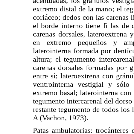
acentuadas, los gránulos vestigia
extremo distal de la mano; el te
coriáceo; dedos con las carenas 
el borde interno tiene fi las de 
carenas dorsales, lateroextrena 
en extremo pequeños y ampl
laterointerna formada por dentíc
altura; el tegumento intercarena
carenas dorsales formadas por g
entre sí; lateroextrena con gránu
ventrointerna vestigial y sól
extremo basal; laterointerna con 
tegumento intercarenal del dorso 
restante tegumento de todos los l
A (Vachon, 1973).
Patas ambulatorias: trocánteres 