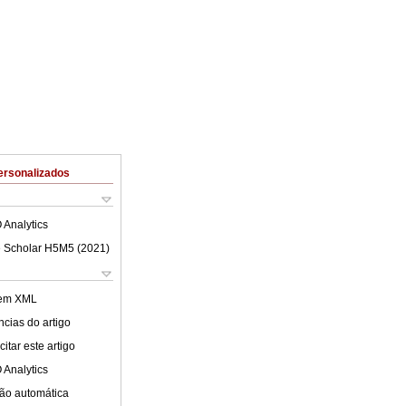
ersonalizados
 Analytics
 Scholar H5M5 (
2021
)
 em XML
cias do artigo
itar este artigo
 Analytics
ão automática