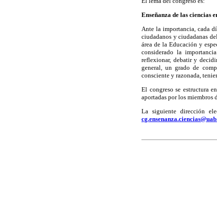
El lema del congreso es:
Enseñanza de las ciencias 
Ante la importancia, cada dí
ciudadanos y ciudadanas del 
área de la Educación y espe
considerado la importanci
reflexionar, debatir y decid
general, un grado de compe
consciente y razonada, tenie
El congreso se estructura en
aportadas por los miembros d
La siguiente dirección ele
cg.ensenanza.ciencias@uab