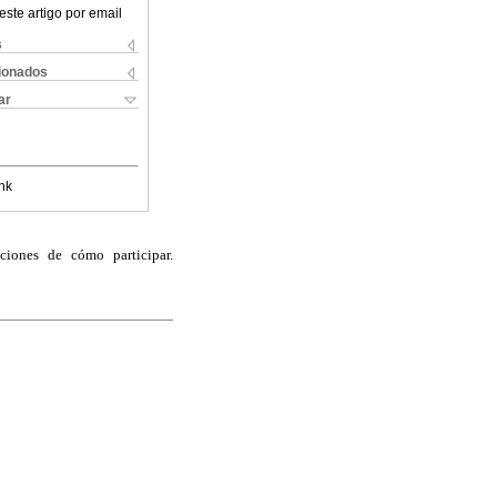
este artigo por email
s
cionados
ar
nk
aciones de cómo participar.