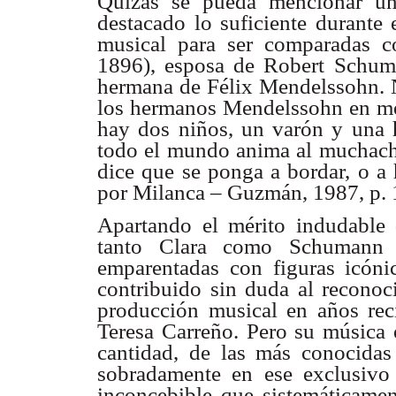
Quizás se pueda mencionar ún
destacado lo suficiente durante 
musical para ser comparadas 
1896), esposa de Robert Schum
hermana de Félix Mendelssohn. N
los hermanos Mendelssohn en men
hay dos niños, un varón y una 
todo el mundo anima al muchacho
dice que se ponga a bordar, o a 
por Milanca – Guzmán, 1987, p. 
Apartando el mérito indudable
tanto Clara como Schumann 
emparentadas con figuras icóni
contribuido sin duda al recono
producción musical en años rec
Teresa Carreño. Pero su música 
cantidad, de las más conocidas 
sobradamente en ese exclusivo 
inconcebible que sistemáticamen