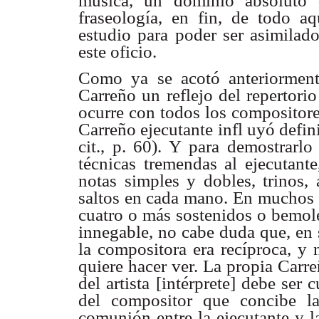
música, un dominio absoluto d
fraseología, en fin, de todo a
estudio para poder ser asimilado
este oficio.
Como ya se acotó anteriormen
Carreño un reflejo del repertorio
ocurre con todos los compositore
Carreño ejecutante infl uyó defin
cit., p. 60). Y para demostrarl
técnicas tremendas al ejecutante
notas simples y dobles, trinos,
saltos en cada mano. En muchos 
cuatro o más sostenidos o bemole
innegable, no cabe duda que, en s
la compositora era recíproca, y 
quiere hacer ver. La propia Carre
del artista [intérprete] debe ser 
del compositor que concibe la 
comunión entre la ejecutante y l