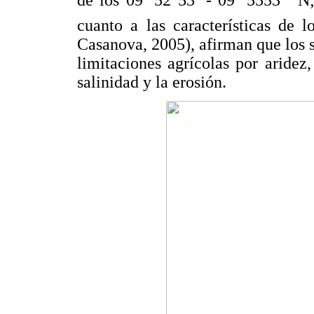
de los 09º 52 53´´- 09º 5553´´ N;
cuanto a las características de 
Casanova, 2005), afirman que los 
limitaciones agrícolas por aride
salinidad y la erosión.