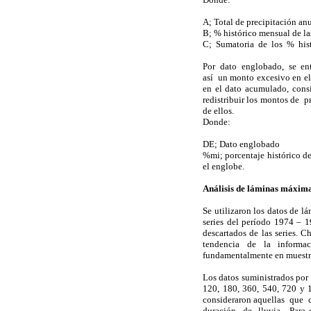
A; Total de precipitación anua
B; % histórico mensual de las
C; Sumatoria de los % histór
Por dato englobado, se en
así un monto excesivo en el 
en el dato acumulado, consi
redistribuir los montos de 
de ellos.
Donde:
DE; Dato englobado
%mi; porcentaje histórico d
el englobe.
Análisis de láminas máxim
Se utilizaron los datos de 
series del período 1974 – 1
descartados de las series. 
tendencia de la informac
fundamentalmente en muestr
Los datos suministrados por 
120, 180, 360, 540, 720 y 
consideraron aquellas que
duración de lluvia. Para 