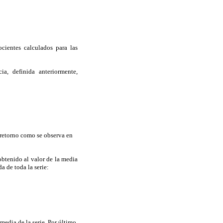
cientes calculados para las
cia, definida anteriormente,
 retorno como se observa en
 obtenido al valor de la media
a de toda la serie:
edia de la serie. Por último,