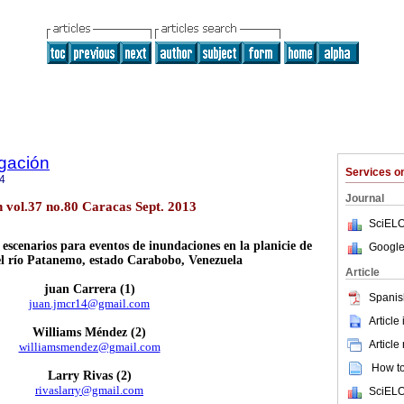
igación
Services 
4
Journal
n vol.37 no.80 Caracas Sept. 2013
SciELO
escenarios para eventos de inundaciones en la planicie de
Google
l río Patanemo, estado Carabobo, Venezuela
Article
juan Carrera (1)
Spanis
juan.jmcr14@gmail.com
Article
Williams Méndez (2)
Article
williamsmendez@gmail.com
How to 
Larry Rivas (2)
rivaslarry@gmail.com
SciELO