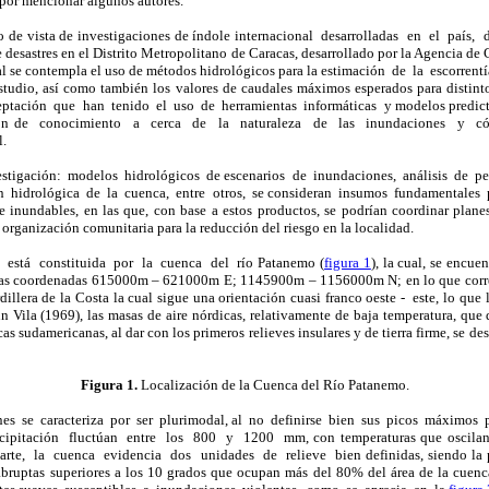
r mencionar algunos autores.
nto de vista de investigaciones de índole internacional desarrolladas en el país,
 desastres en el Distrito Metropolitano de Caracas, desarrollado por la Agencia de
al se contempla el uso de métodos hidrológicos para la estimación de la escorren
tudio, así como también los valores de caudales máximos esperados para distinto
eptación que han tenido el uso de herramientas informáticas y modelos predicti
ación de conocimiento a cerca de la naturaleza de las inundaciones y cóm
l.
estigación: modelos hidrológicos de escenarios de inundaciones, análisis de pe
n hidrológica de la cuenca, entre otros, se consideran insumos fundamentales p
 inundables, en las que, con base a estos productos, se podrían coordinar plane
organización comunitaria para la reducción del riesgo en la localidad.
 está constituida por la cuenca del río Patanemo (
figura 1
), la cual, se encu
 las coordenadas 615000m – 621000m E; 1145900m – 1156000m N; en lo que corre
illera de la Costa la cual sigue una orientación cuasi franco oeste - este, lo que 
n Vila (1969), las masas de aire nórdicas, relativamente de baja temperatura, que 
icas sudamericanas, al dar con los primeros relieves insulares y de tierra firme, se d
Figura 1.
Localización de la Cuenca del Río Patanemo.
es se caracteriza por ser plurimodal, al no definirse bien sus picos máximos 
ipitación fluctúan entre los 800 y 1200 mm, con temperaturas que oscilan e
te, la cuenca evidencia dos unidades de relieve bien definidas, siendo la p
bruptas superiores a los 10 grados que ocupan más del 80% del área de la cuenc