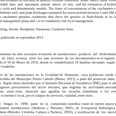
lood scenaries in this area, to identify extreme conditions under which these e
ainfall data and maximum annual sheets of rain, and the estimation of hydrolo
c tools and deterministic models. The times of concentration of the catchments e
l definite well, and peak discharges estimated for return periods between 2 and 100
catchment presents conditions that favor the genesis of flash-floods in its t
rial management plans and / or of community risk local management.
ling; floods; floodplain; Patanemo; Carabobo State.
 publicado en septiembre 2013.
o Patanemo ha sido escenario recurrente de inundaciones producto del desborda
e estos eventos, entre los más recientes de los documentados en el registro h
rido el 10 de Marzo de 2010, donde se contabilizaron 16 familias afectadas se
o Carabobo.
es de las inundaciones en la localidad de Patanemo, cuya población ronda 
Alcaldía del Municipio Puerto Cabello (Marzo, 2011), a parte del potencial daño d
ico. Según datos obtenidos por el Instituto Nacional de Estadística (INE), para el a
ngresos provenientes del sector terciario, que engloba las actividades asocia
ismo, entre otras, situación que agudiza las secuelas inmediatas a los eve
 económico local, por el colapso de servicios, vialidad, entre otros.
 Vargas en 1999, parte de la comunidad científica tomó un interés mayor po
 durante inundaciones (Andresse y Pulwarty, 2001), de la respuesta hidrológic
darse (Méndez, Córdoba, Cartaya y Pacheco, 2003); y zonificación de los mov