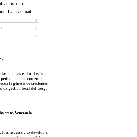
ic translation
is article by e-mail
ks
nk
de las cuencas estimados son
 períodos de retorno entre 2
cen la génesis de crecientes
 de gestión local del riesgo
bo state, Venezuela
 It is necessary to develop a