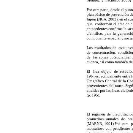
Méndez y Pacheco, 2006) po
Por otra parte, desde el pu
plan básico de prevención de
Japón (JICA, 2003), en el cu
que conforman el área de es
antecedentes confirma la ac
científico, para la gener
componente espacial y socia
Los resultados de esta inv
de concentración, condició
de las zonas potencialmente
cuenca, así como también de 
El área objeto de estudio,
19N, específicamente entre
Orográfico Central de la Cord
provenientes del norte. Segú
atraídas por las áreas ciclón
(p. 195).
El régimen de precipitacion
promedios anuales de prec
(MARNR, 1991).Por otra par
montañoso con pendientes a