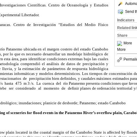
Automat
 Investigaciones Científicas. Centro de Oceanología y Estudios
Send th
xperimental Libertador.
Indicators
aracas. Centro de Investigación “Estudios del Medio Físico
Related lin
Share
More
 río Patanemo ubicada en el margen costero del estado Carabobo
More
, por lo que es necesario desarrollar un modelaje hidrológico de
n esta área, para identificar condiciones extremas bajo las cuales
Permali
metodología comprendió el análisis de datos de precipitación y
lluvia, y la estimación de parámetros de respuesta hidrológica
mientas informáticas y modelos determinísticos. Los tiempos de concentración 
tacionarios de precipitación bien definidos, y caudales máximos estimados para
 hasta 475 m 3 /s. La cuenca del río Patanemo presenta condiciones que favore
be ser considerado al momento de definir planes de ordenación territorial y/o
drológico; inundaciones; planicie de desborde; Patanemo; estado Carabobo
g of sceneries for flood events in the Patanemo River’s overflow plain, Carabo
w plain located in the coastal margin of the Carabobo State is affected by floods.