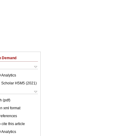
on Demand
 Analytics
 Scholar H5M5 (
2021
)
h (pdf)
 in xml format
 references
cite this article
 Analytics