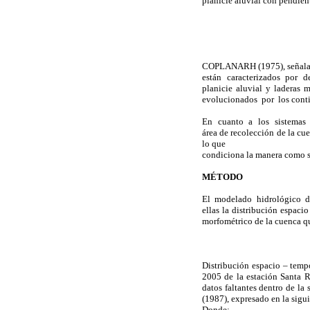
planicie aluvial con pendie
COPLANARH (1975), señala qu
están caracterizados por 
planicie aluvial y ladera
evolucionados por los contin
En cuanto a los sistemas d
área de recolección de la cu
lo que
condiciona la manera como s
MÉTODO
El modelado hidrológico de
ellas la distribución espaci
morfométrico de la cuenca qu
Distribución espacio – tem
2005 de la estación Santa R
datos faltantes dentro de 
(1987), expresado en la sigu
Donde: