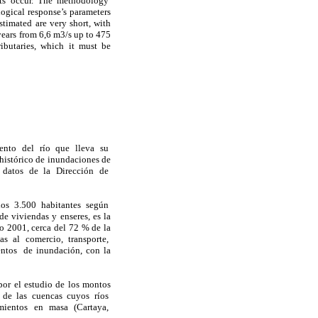
vents occur. The methodology
gical response’s parameters
stimated are very short, with
 years from 6,6 m3/s up to 475
ributaries, which it must be
miento del río que lleva su
istórico de inundaciones de
gún datos de la Dirección de
los 3.500 habitantes según
e viviendas y enseres, es la
ño 2001, cerca del 72 % de la
das al comercio, transporte,
ntos de inundación, con la
r el estudio de los montos
a de las cuencas cuyos ríos
imientos en masa (Cartaya,