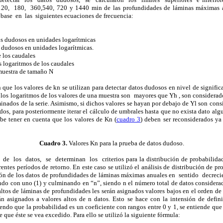
20, 180, 360,540, 720 y 1440 min de las profundidades de láminas máximas 
ase en las siguientes ecuaciones de frecuencia:
ara datos dudosos en unidades logarítmicas
ara datos dudosos en unidades logarítmicas.
 logaritmos de los caudales
ndar de los logaritmos de los caudales
 muestra de tamaño N
n que los valores de kn se utilizan para detectar datos dudosos en nivel de signif
 los logaritmos de los valores de una muestra son mayores que Yh , son considera
inados de la serie. Asimismo, si dichos valores se hayan por debajo de Yl son con
dos, para posteriormente iterar el cálculo de umbrales hasta que no exista dato alg
ebe tener en cuenta que los valores de Kn (
cuadro 3
) deben ser reconsiderados ya 
Cuadro 3.
Valores Kn para la prueba de datos dudoso.
de los datos, se determinan los criterios para la distribución de probabilida
rentes períodos de retorno. En este caso se utilizó el análisis de distribución de 
ación de los datos de profundidades de láminas máximas anuales en sentido decre
do con uno (1) y culminando en “n”, siendo n el número total de datos considerado
 altos de láminas de profundidades les serán asignados valores bajos en el orden de 
n asignados a valores altos de n datos. Esto se hace con la intensión de defini
endo que la probabilidad es un coeficiente con rangos entre 0 y 1, se entiende qu
e que éste se vea excedido. Para ello se utilizó la siguiente fórmula: