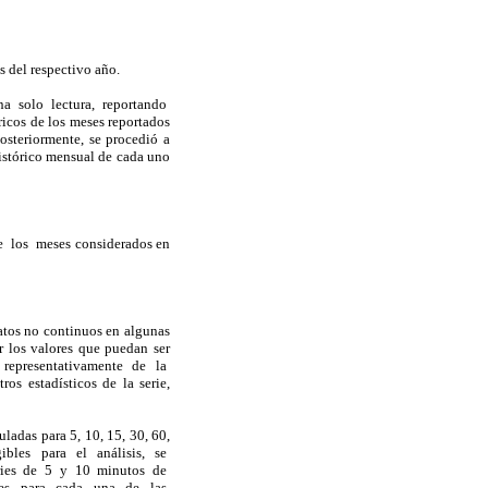
 del respectivo año.
a solo lectura, reportando
ricos de los meses reportados
osteriormente, se procedió a
istórico mensual de cada uno
de los meses considerados en
atos no continuos en algunas
r los valores que puedan ser
an representativamente de la
estadísticos de la serie,
ladas para 5, 10, 15, 30, 60,
gibles para el análisis, se
eries de 5 y 10 minutos de
iores para cada una de las