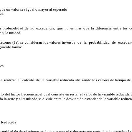
que un valor sea igual o mayor al esperado
es.
a probabilidad de no excedencia, que no es más que la diferencia entre los co
 y la unidad.
e retorno (Tr), se consideran los valores inversos de la probabilidad de exceden
guiente forma:
es.
 realizar el cálculo de la variable reducida utilizando los valores de tiempo de
lo del factor frecuencia, el cual consiste en restar el valor de la variable reducida
a la serie y el resultado se divide entre la desviación estándar de la variable reducid
e Reducida
cantidad de desviaciones estándar en que el valor extremo considerado excede a la m