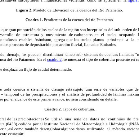
ntes suaves susceptibles a inundaciones violentas, como se aprecia en la
figura 
Figura 2.
Modelo de Elevación de la cuenca del Río Patanemo.
Cuadro 1.
Pendientes de la cuenca del río Patanemo.
e gran proporción de los suelos de la región son Inceptisoles del sub- orden de 
desarrollo de estructura y movimiento de carbonatos en el suelo, ocupando l
s montañosas estables. Asimismo, agrega que los suelos planos próximos a l
uos procesos de depositación por acción fluvial, llamados Entisoles.
e drenaje, se pueden discriminan cinco sub- sistemas de cuencas llamadas “m
enca del río Patanemo. En el
cuadro 2
, se muestra el tipo de cobertura presente en 
e desplaza un flujo de caudal determinado.
 toda cuenca o sistema de drenaje está sujeto una serie de variables que de
o – temporal de las precipitaciones y el análisis de profundidad de láminas máxi
e por el alcance de este primer avance, no será considerado en detalle.
Cuadro 2.
Tipos de cobertura.
poral de las precipitaciones Se utilizó una serie de datos no continuos de pre
ita (0438) cedidos por el Instituto Nacional de Meteorología e Hidrología (INA
la serie, así como también desenglobar algunos datos utilizando el método rac
iente ecuación: