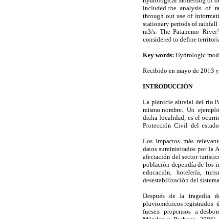
hydrological modelling of f
included the analysis of r
through out use of informati
stationary periods of rainfal
m3/s. The Patanemo River’s 
considered to define territo
Key words:
Hydrologic mode
Recibido en mayo de 2013 y
INTRODUCCIÓN
La planicie aluvial del rí
mismo nombre. Un ejemplo d
dicha localidad, es el ocur
Protección Civil del estad
Los impactos más relevant
datos suministrados por la 
afectación del sector turíst
población dependía de los i
educación, hotelería, tur
desestabilización del sistema
Después de la tragedia de
pluviométricos registrados
fuesen propensos a desbor