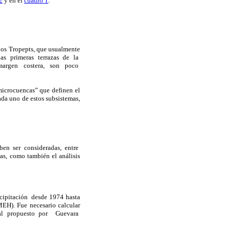
2
y en el
cuadro 1
.
los Tropepts, que usualmente
as primeras terrazas de la
a margen costera, son poco
icrocuencas” que definen el
cada uno de estos subsistemas,
ben ser consideradas, entre
mas, como también el análisis
cipitación desde 1974 hasta
MEH). Fue necesario calcular
ional propuesto por Guevara