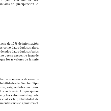
anuales de precipitación e
icancia de 10% de información
dos como datos dudosos altos,
siderados datos dudosos bajos
uno que se encuentre fuera de
que los n valores de la serie
des de ocurrencia de eventos
probabilidades de Gumbel Tipo
ciente, asignándoles un peso
s en la serie. Lo que quiere
n, y los valores más bajos de
r cuál es la probabilidad de
e mientras más se aproxima el