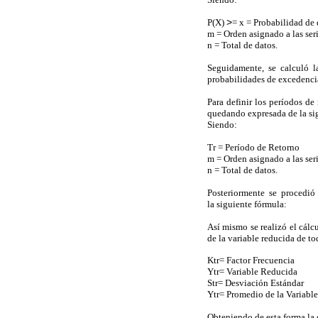
P(X)
>
= x = Probabilidad de 
m = Orden asignado a las seri
n = Total de datos.
Seguidamente, se calculó l
probabilidades de excedencia
Para definir los períodos d
quedando expresada de la si
Siendo:
Tr = Período de Retorno
m = Orden asignado a las seri
n = Total de datos.
Posteriormente se procedió a
la siguiente fórmula:
Así mismo se realizó el cálcu
de la variable reducida de tod
Ktr= Factor Frecuencia
Ytr= Variable Reducida
Str= Desviación Estándar
Ytr= Promedio de la Variabl
Obteniendo de esta forma la 