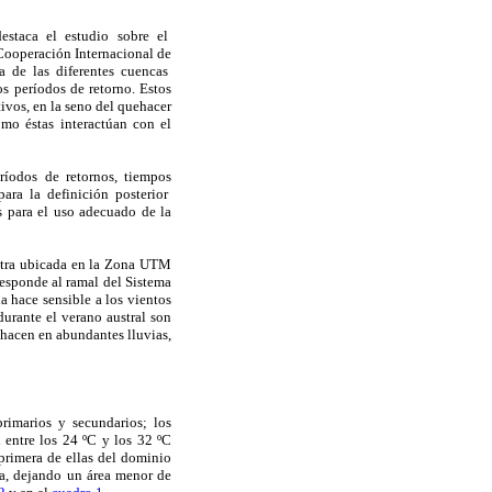
 destaca el estudio sobre el
 Cooperación Internacional de
tía de las diferentes cuencas
s períodos de retorno. Estos
vos, en la seno del quehacer
o éstas interactúan con el
ríodos de retornos, tiempos
ara la definición posterior
s para el uso adecuado de la
entra ubicada en la Zona UTM
sponde al ramal del Sistema
la hace sensible a los vientos
durante el verano austral son
eshacen en abundantes lluvias,
primarios y secundarios; los
ntre los 24 ºC y los 32 ºC
rimera de ellas del dominio
a, dejando un área menor de