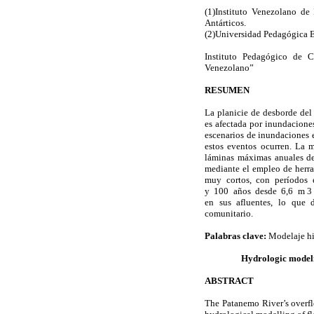
(1)Instituto Venezolano de
Antárticos.
(2)Universidad Pedagógica E
Instituto Pedagógico de C
Venezolano”
RESUMEN
La planicie de desborde del
es afectada por inundaciones
escenarios de inundaciones e
estos eventos ocurren. La 
láminas máximas anuales de 
mediante el empleo de herra
muy cortos, con períodos es
y 100 años desde 6,6 m 3 /s
en sus afluentes, lo que de
comunitario.
Palabras clave:
Modelaje hi
Hydrologic modelin
ABSTRACT
The Patanemo River’s overflo