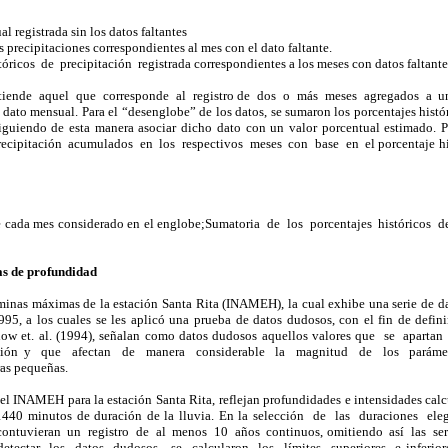
l registrada sin los datos faltantes
 precipitaciones correspondientes al mes con el dato faltante.
icos de precipitación registrada correspondientes a los meses con datos faltantes
tiende aquel que corresponde al registro de dos o más meses agregados a un
dato mensual. Para el “desenglobe” de los datos, se sumaron los porcentajes histó
guiendo de esta manera asociar dicho dato con un valor porcentual estimado. P
precipitación acumulados en los respectivos meses con base en el porcentaje h
e cada mes considerado en el englobe;Sumatoria de los porcentajes históricos 
as de profundidad
láminas máximas de la estación Santa Rita (INAMEH), la cual exhibe una serie de d
995, a los cuales se les aplicó una prueba de datos dudosos, con el fin de defini
Chow et. al. (1994), señalan como datos dudosos aquellos valores que se apart
ión y que afectan de manera considerable la magnitud de los parámetros 
as pequeñas.
el INAMEH para la estación Santa Rita, reflejan profundidades e intensidades calcu
1440 minutos de duración de la lluvia. En la selección de las duraciones ele
 contuvieran un registro de al menos 10 años continuos, omitiendo así las s
detectar los datos dudosos, se calcularon los límites superiores e infer