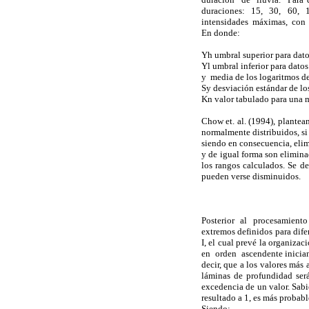
duraciones: 15, 30, 60, 1
intensidades máximas, con b
En donde:
Yh umbral superior p
Yl umbral inferior p
y media de los
Sy desviación está
Kn valor tabulado para una
Chow et. al. (1994), plantea
normalmente distribuidos, si
siendo en consecuencia, elim
y de igual forma son elimina
los rangos calculados. Se d
pueden verse disminuidos.
Posterior al procesamiento 
extremos definidos para dife
I, el cual prevé la organiz
en orden ascendente inician
decir, que a los valores más
láminas de profundidad será
excedencia de un valor. Sabi
resultado a 1, es más probabl
Siendo: