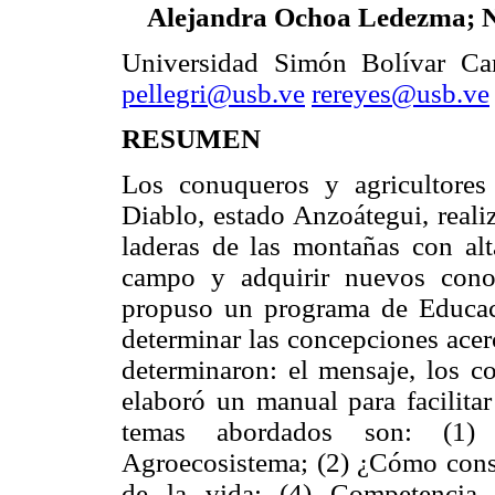
Alejandra Ochoa Ledezma; Ni
Universidad Simón Bolívar Ca
pellegri@usb.ve
rereyes@usb.ve
RESUMEN
Los conuqueros y agricultore
Diablo, estado Anzoátegui, reali
laderas de las montañas con alt
campo y adquirir nuevos conoc
propuso un programa de Educaci
determinar las concepciones acerc
determinaron: el mensaje, los co
elaboró un manual para facilita
temas abordados son: (1) 
Agroecosistema; (2) ¿Cómo conser
de la vida; (4) Competencia 