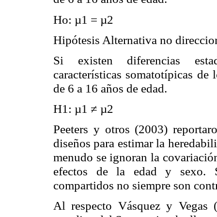
Ho: µ1 = µ2
Hipótesis Alternativa no direccio
Si existen diferencias estad
características
somatotípicas
de l
de 6 a 16 años de edad.
H1: µ1 ≠ µ2
Peeters
y otros (2003) reportaro
diseños para estimar la
heredabil
menudo se ignoran la
covariació
efectos de la edad y sexo. S
compartidos no siempre son cont
Al respecto Vásquez y Vegas (