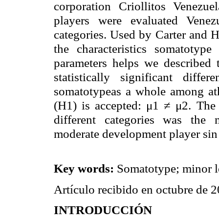
corporation
Criollitos
Venezuela
players were evaluated Venez
categories. Used by Carter and H
the characteristics
somatotype
s
parameters helps we described 
statistically significant differ
somatotypeas
a whole among athl
(H1) is accepted:
μ
1 ≠
μ
2. Th
different categories was the
moderate development player sin 
Key words:
Somatotype
; minor 
Artículo recibido en octubre de
INTRODUCCIÓN