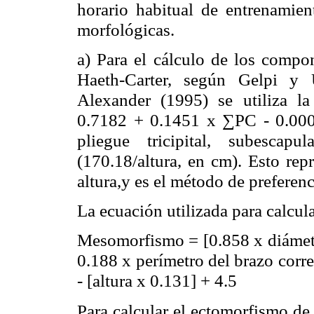
horario habitual de entrenamien
morfológicas.
a) Para el cálculo de los compo
Haeth
-Carter, según
Gelpi
y U
Alexander (1995) se utiliza l
0.7182 + 0.1451 x ∑PC - 0.00
pliegue
tricipital
,
subescapula
(170.18/altura, en cm). Esto rep
altura
,y
es el método de preferenc
La ecuación utilizada para calcul
Mesomorfismo
= [0.858 x diámet
0.188 x perímetro del brazo corre
- [altura x 0.131] + 4.5
Para calcular el
ectomorfismo
de 