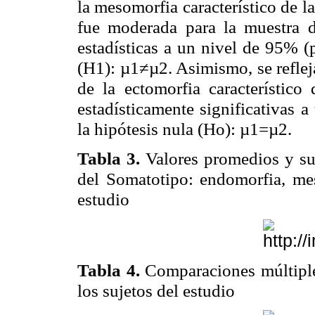
la
mesomorfia
característico de l
fue moderada para la muestra de
estadísticas a un nivel de 95% (p
(H1): µ1≠µ2. Asimismo, se reflej
de la
ectomorfia
característico 
estadísticamente significativas 
la hipótesis nula (Ho): µ1=µ2.
Tabla 3.
Valores promedios y su
del
Somatotipo
:
endomorfia
,
me
estudio
Tabla 4.
Comparaciones múltipl
los sujetos del estudio