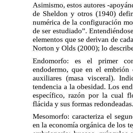
Asimismo, estos autores -apoyánd
de
Sheldon
y otros (1940) defi
numérica de la configuración mo
de ser estudiado”. Entendiéndose
elementos que se derivan de cada
Norton
y
Olds
(2000); lo describ
Endomorfo
: es el primer co
endodermo, que en el embrión o
auxiliares (masa visceral). In
tendencia a la obesidad. Los
end
específico, razón por la cual f
flácida y sus formas redondeadas
Mesomorfo
: caracteriza el seg
en la economía orgánica de los t