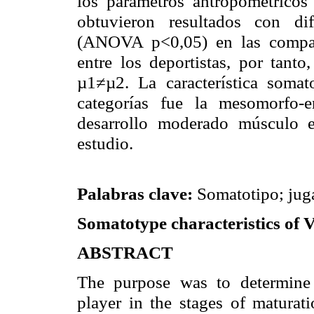
los parámetros antropométricos 
obtuvieron resultados con dife
(
ANOVA
p<0,05) en las compa
entre los deportistas, por tanto
µ1≠µ2. La característica
somato
categorías fue la
mesomorfo-e
desarrollo moderado músculo e
estudio.
Palabras clave:
Somatotipo
; ju
Somatotype
characteristics of 
ABSTRACT
The purpose was to determin
player in the stages of maturat