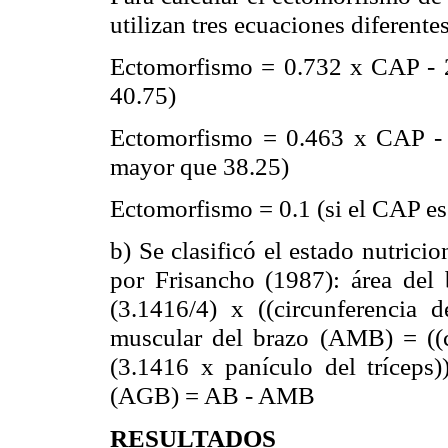
utilizan tres ecuaciones diferentes
Ectomorfismo
= 0.732 x
CAP
- 
40.75)
Ectomorfismo
= 0.463 x
CAP
- 
mayor que 38.25)
Ectomorfismo
= 0.1 (si el
CAP
es
b) Se clasificó el estado nutrici
por
Frisancho
(1987): área del
(3.1416/4) x ((circunferencia 
muscular del brazo (
AMB
) = ((
(3.1416 x panículo del tríceps)
(
AGB
) = AB -
AMB
RESULTADOS