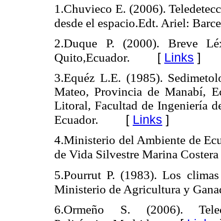
1.Chuvieco E. (2006). Teledetecc
desde el espacio.Edt. Ariel: Barc
2.Duque P. (2000). Breve Léx
[
Links
]
Quito,Ecuador.
3.Equéz L.E. (1985). Sedimetolo
Mateo, Provincia de Manabí, Ec
Litoral, Facultad de Ingeniería 
[
Links
]
Ecuador.
4.Ministerio del Ambiente de Ec
de Vida Silvestre Marina Costera
5.Pourrut P. (1983). Los climas
Ministerio de Agricultura y Gana
6.Ormeño S. (2006). Teled