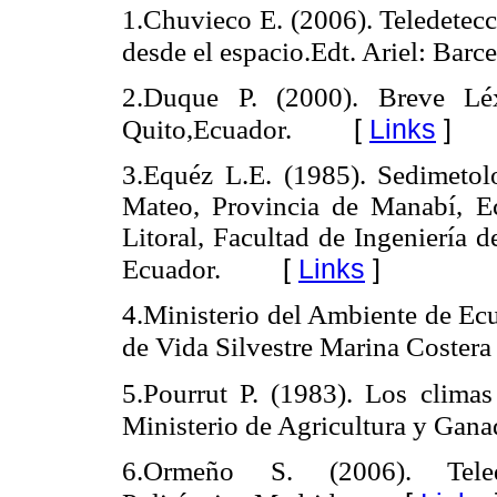
1.Chuvieco E. (2006). Teledetecc
desde el espacio.Edt. Ariel: Barc
2.Duque P. (2000). Breve Léx
[
Links
]
Quito,Ecuador.
3.Equéz L.E. (1985). Sedimetolo
Mateo, Provincia de Manabí, Ec
Litoral, Facultad de Ingeniería 
[
Links
]
Ecuador.
4.Ministerio del Ambiente de Ec
de Vida Silvestre Marina Costera
5.Pourrut P. (1983). Los climas
Ministerio de Agricultura y Gana
6.Ormeño S. (2006). Teled