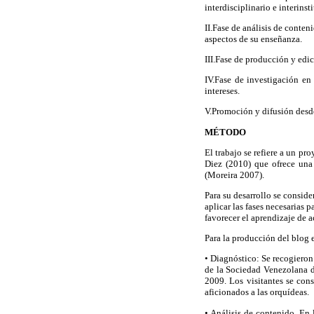
interdisciplinario e interinst
II.Fase de análisis de conten
aspectos de su enseñanza.
III.Fase de producción y edic
IV.Fase de investigación en 
intereses.
V.Promoción y difusión desde
MÉTODO
El trabajo se refiere a un p
Diez (2010) que ofrece una 
(Moreira 2007).
Para su desarrollo se conside
aplicar las fases necesarias 
favorecer el aprendizaje de a
Para la producción del blog 
• Diagnóstico: Se recogieron
de la Sociedad Venezolana d
2009. Los visitantes se cons
aficionados a las orquídeas.
• Análisis de contenido. En 