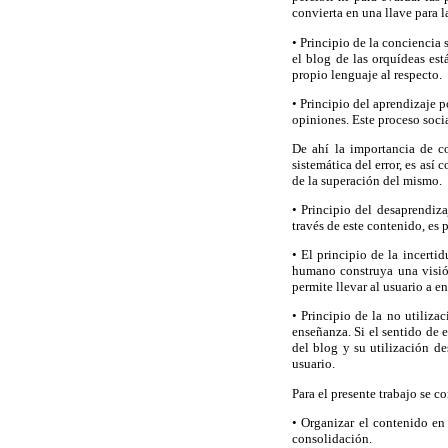
convierta en una llave para 
• Principio de la conciencia 
el blog de las orquídeas es
propio lenguaje al respecto.
• Principio del aprendizaje p
opiniones. Este proceso socia
De ahí la importancia de c
sistemática del error, es así
de la superación del mismo.
• Principio del desaprendiz
través de este contenido, es 
• El principio de la incert
humano construya una visió
permite llevar al usuario a e
• Principio de la no utilizac
enseñanza. Si el sentido de e
del blog y su utilización de
usuario.
Para el presente trabajo se c
• Organizar el contenido en 
consolidación.