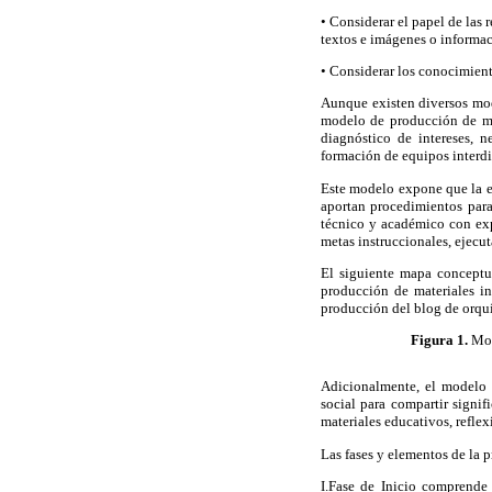
• Considerar el papel de las 
textos e imágenes o informac
• Considerar los conocimiento
Aunque existen diversos mod
modelo de producción de mat
diagnóstico de intereses, n
formación de equipos interdis
Este modelo expone que la e
aportan procedimientos para 
técnico y académico con expe
metas instruccionales, ejecut
El siguiente mapa conceptu
producción de materiales in
producción del blog de orqu
Figura 1.
Mod
Adicionalmente, el modelo pr
social para compartir signif
materiales educativos, refle
Las fases y elementos de la 
I.Fase de Inicio comprende 