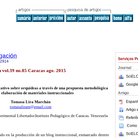
igación
Serviços P
-2914
Journal
n vol.39 no.85 Caracas ago. 2015
SciELO
Google
ativo sobre orquídeas a través de una propuesta metodológica
 elaboración de materiales instruccionales
Artigo
Espanh
Tomasa Lira Marchán
tomasaliram@gmail.com
Artigo
rimental Libertador.Instituto Pedagógico de Caracas. Venezuela
Referên
Como c
SciELO
ado en la producción de un blog instruccional, enmarcado dentro