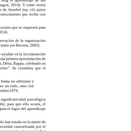
 blog el aprendizaje de sus
niagua, 2014). Y como teoría
s de Ausubel (op. cit) quien
 conocimiento que recibe con
iciones que se requieren para
014).
servación de la organización
itado por Becerra, 2005).
ue ayudan en la incorporación
 una primera aproximación de
hi, Delta, Kappa, celebrado en
iento”. Se considera que el
forma no arbitraria y
omo un todo, sino con
usubel,1976.
 significatividad psicológica
iz; para que ello ocurra, el
para el logro del aprendizaje
rlo han estado en la mente de
ociedad caracterizada por el