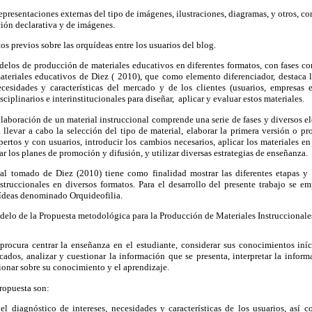
representaciones externas del tipo de imágenes, ilustraciones, diagramas, y otros, c
ión declarativa y de imágenes.
s previos sobre las orquídeas entre los usuarios del blog.
elos de producción de materiales educativos en diferentes formatos, con fases co
eriales educativos de Diez ( 2010), que como elemento diferenciador, destaca l
ecesidades y características del mercado y de los clientes (usuarios, empresas e
ciplinarios e interinstitucionales para diseñar, aplicar y evaluar estos materiales.
laboración de un material instruccional comprende una serie de fases y diversos e
llevar a cabo la selección del tipo de material, elaborar la primera versión o pr
rtos y con usuarios, introducir los cambios necesarios, aplicar los materiales en 
ar los planes de promoción y difusión, y utilizar diversas estrategias de enseñanza.
al tomado de Diez (2010) tiene como finalidad mostrar las diferentes etapas y 
struccionales en diversos formatos. Para el desarrollo del presente trabajo se e
ídeas denominado Orquideofilia.
elo de la Propuesta metodológica para la Producción de Materiales Instruccionale
ocura centrar la enseñanza en el estudiante, considerar sus conocimientos inícia
icados, analizar y cuestionar la información que se presenta, interpretar la infor
xionar sobre su conocimiento y el aprendizaje.
propuesta son:
el diagnóstico de intereses, necesidades y características de los usuarios, así