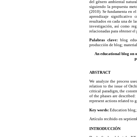
del género ambiental natural
siguiendo la propuesta meto
(2010). Se fundamenta en el 
aprendizaje significativo 
resultados en cada una de las
investigación, así como reg
relacionadas para obtener el 
Palabras clave:
blog educa
producción de blog; material
An educational blog on 
p
ABSTRACT
We analyze the process used
relation to the issue of Orc
critical paradigm, the const
of the phases are described:
represent actions related to 
Key words:
Education blog; 
Artículo recibido en septie
INTRODUCCIÓN