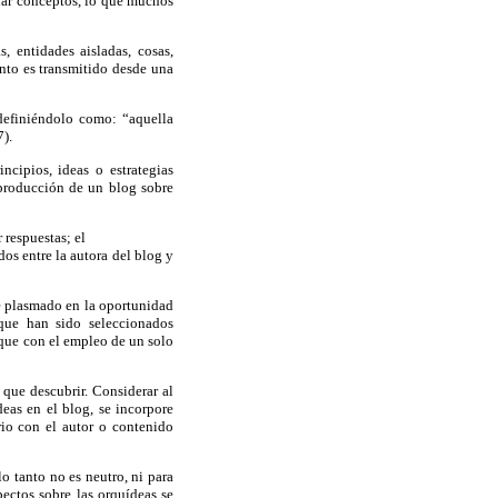
eñar conceptos, lo que muchos
 entidades aisladas, cosas,
ento es transmitido desde una
 definiéndolo como: “aquella
7).
cipios, ideas o estrategias
a producción de un blog sobre
 respuestas; el
os entre la autora del blog y
ve plasmado en la oportunidad
 que han sido seleccionados
s que con el empleo de un solo
 que descubrir. Considerar al
deas en el blog, se incorpore
rio con el autor o contenido
o tanto no es neutro, ni para
pectos sobre las orquídeas se