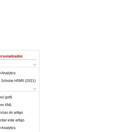
ersonalizados
 Analytics
 Scholar H5M5 (
2021
)
ol (pdf)
 em XML
cias do artigo
itar este artigo
 Analytics