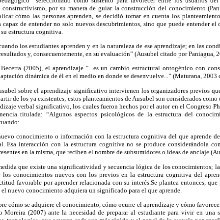
edagógico” seleccionado como sustento para favorecer entre los usuarios del
l constructivismo, por su manera de guiar la construcción del conocimiento (Pa
plicar cómo las personas aprenden, se decidió tomar en cuenta los planteamiento
a capaz de entender no solo nuevos descubrimientos, sino que puede entender el
su estructura cognitiva.
cuando los estudiantes aprenden y en la naturaleza de ese aprendizaje; en las cond
 resultados y, consecuentemente, en su evaluación” (Ausubel citado por Paniagua, 2
ecerra (2005), el aprendizaje “...es un cambio estructural ontogénico con con
daptación dinámica de él en el medio en donde se desenvuelve...” (Maturana, 2003 c
usubel sobre el aprendizaje significativo intervienen los organizadores previos q
artir de los ya existentes; estos planteamientos de Ausubel son considerados como
dizaje verbal significativo, los cuales fueron hechos por el autor en el Congreso P
nencia titulada: “Algunos aspectos psicológicos de la estructura del conocim
 cuando:
nuevo conocimiento o información con la estructura cognitiva del que aprende de 
ral. Esa interacción con la estructura cognitiva no se produce considerándola c
resentes en la misma, que reciben el nombre de subsumidores o ideas de anclaje (A
medida que existe una significatividad y secuencia lógica de los conocimientos; la
e los conocimientos nuevos con los previos en la estructura cognitiva del aprend
titud favorable por aprender relacionada con su interés.Se plantea entonces, que 
ue el nuevo conocimiento adquiera un significado para el que aprende.
bre cómo se adquiere el conocimiento, cómo ocurre el aprendizaje y cómo favorece
Moreira (2007) ante la necesidad de preparar al estudiante para vivir en una s