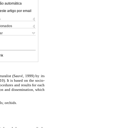
ão automática
este artigo por email
s
cionados
ar
nk
uralist (Sauvé, 1999) by its
0). It is based on the socio-
ocedures and results for each
tion and dissemination, which
s; orchids.