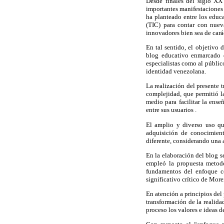
Desde finales del siglo XX
importantes manifestaciones 
ha planteado entre los educ
(TIC) para contar con nueva
innovadores bien sea de carác
En tal sentido, el objetivo 
blog educativo enmarcado d
especialistas como al públic
identidad venezolana.
La realización del presente t
complejidad, que permitió l
medio para facilitar la ens
entre sus usuarios .
El amplio y diverso uso qu
adquisición de conocimient
diferente, considerando una 
En la elaboración del blog s
empleó la propuesta metodo
fundamentos del enfoque con
significativo crítico de More
En atención a principios del 
transformación de la realid
proceso los valores e ideas d