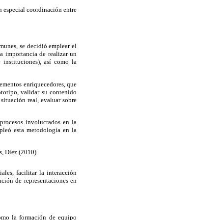
on especial coordinación entre
munes, se decidió emplear el
a importancia de realizar un
 instituciones), así como la
lementos enriquecedores, que
ototipo, validar su contenido
situación real, evaluar sobre
procesos involucrados en la
mpleó esta metodología en la
s, Diez (2010)
les, facilitar la interacción
mación de representaciones en
 como la formación de equipo