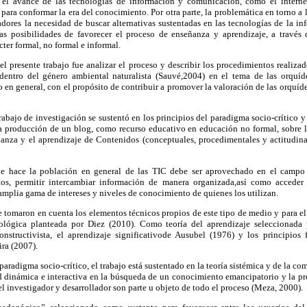
 el avance de las tecnologías de información y comunicación, como el intern
para conformar la era del conocimiento. Por otra parte, la problemática en torno a 
adores la necesidad de buscar alternativas sustentadas en las tecnologías de la i
s posibilidades de favorecer el proceso de enseñanza y aprendizaje, a través 
ter formal, no formal e informal.
del presente trabajo fue analizar el proceso y describir los procedimientos realiza
entro del género ambiental naturalista (Sauvé,2004) en el tema de las orquíde
o en general, con el propósito de contribuir a promover la valoración de las orquíde
rabajo de investigación se sustentó en los principios del paradigma socio-crítico y 
a producción de un blog, como recurso educativo en educación no formal, sobre 
eñanza y el aprendizaje de Contenidos (conceptuales, procedimentales y actitudin
e hace la población en general de las TIC debe ser aprovechado en el campo 
os, permitir intercambiar información de manera organizada,así como accede
amplia gama de intereses y niveles de conocimiento de quienes los utilizan.
e tomaron en cuenta los elementos técnicos propios de este tipo de medio y para e
lógica planteada por Diez (2010). Como teoría del aprendizaje seleccionada 
structivista, el aprendizaje significativode Ausubel (1976) y los principios f
ira (2007).
paradigma socio-crítico, el trabajo está sustentado en la teoría sistémica y de la co
ad dinámica e interactiva en la búsqueda de un conocimiento emancipatorio y la p
el investigador y desarrollador son parte u objeto de todo el proceso (Meza, 2000).