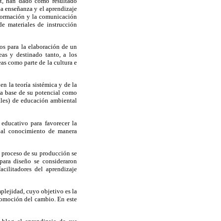
et, han dado como resultado
la enseñanza y el aprendizaje
nformación y la comunicación
de materiales de instrucción
dos para la elaboración de un
as y destinado tanto, a los
as como parte de la cultura e
en la teoría sistémica y de la
la base de su potencial como
ales) de educación ambiental
educativo para favorecer la
r al conocimiento de manera
l proceso de su producción se
para diseño se consideraron
acilitadores del aprendizaje
mplejidad, cuyo objetivo es la
romoción del cambio. En este