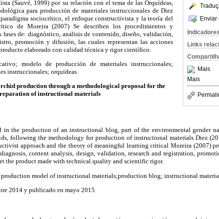
ista (Sauvé, 1999) por su relación con el tema de las Orquídeas,
Traduç
dológica para producción de materiales instruccionales de Diez
paradigma sociocrítico, el enfoque constructivista y la teoría del
Enviar 
crítico de Moreira (2007) Se describen los procedimientos y
Indicadore
 fases de: diagnóstico, análisis de contenido, diseño, validación,
istro, promoción y difusión, las cuales representan las acciones
Links rela
producto elaborado con calidad técnica y rigor científico.
Compartilh
tivo; modelo de producción de materiales instruccionales;
Mais
es instruccionales; orquídeas.
Mais
orchid production through a methodological proposal for the
reparation of instructional materials
Permali
 in the production of an instructional blog, part of the environmental gender nat
hids, following the methodology for production of instructional materials Diez (201
ructivist approach and the theory of meaningful learning critical Moreira (2007) pr
 diagnosis, content analysis, design, validation, research and registration, promo
get the product made with technical quality and scientific rigor.
production model of instructional materials;production blog; instructional material
mbre 2014 y publicado en mayo 2015