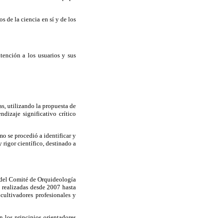
s de la ciencia en sí y de los
atención a los usuarios y sus
s, utilizando la propuesta de
dizaje significativo crítico
mo se procedió a identificar y
 rigor científico, destinado a
n del Comité de Orquideología
 realizadas desde 2007 hasta
 cultivadores profesionales y
n los principios orientadores