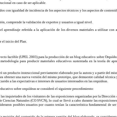
itucional en caso de ser aplicable.
idos con igualdad de incidencia de los aspectos técnicos y los aspectos de contenido
ión, comprende la validación de expertos y usuarios a igual nivel.
el aprendizaje referida a la aplicación de los diversos materiales a utilizar con 
 el inicio del Plan.
royecto factible (UPEL 2003) para la producción de un blog educativo sobre Orquídea
metodología para producir materiales educativos sustentada en la teoría de apren
ró un producto instruccional previamente elaborado por la autora y a partir del mis
para obtener una nueva versión del mismo prototipo, que demuestre calidad técnica y
cuerdo a las expectativas e intereses de usuarios interesados en las orquideas.
educativo sobre orquídeas se consideró el siguiente procedimiento:
 las inquietudes de los visitantes de las exposiciones organizadas por la Direcció
e Ciencias Naturales (CO SVCN), lo cual se llevó a cabo durante las exposiciones
ideraron posibles usuarios por cuanto tenían la característica fundamental de ser
la revisión del contenido de la primera versión del blog elaborado, se consideraro