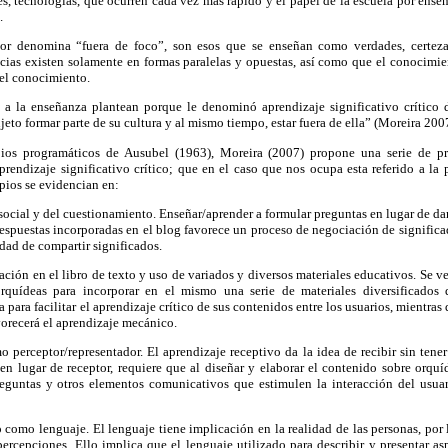
s, tecnologías, que ocurren cada vez más rápido y el papel de la escuela por ens
.
or denomina “fuera de foco”, son esos que se enseñan como verdades, certezas,
ncias existen solamente en formas paralelas y opuestas, así como que el conocimi
del conocimiento.
 a la enseñanza plantean porque le denominó aprendizaje significativo crítico
jeto formar parte de su cultura y al mismo tiempo, estar fuera de ella” (Moreira 200
ios programáticos de Ausubel (1963), Moreira (2007) propone una serie de prin
 aprendizaje significativo crítico; que en el caso que nos ocupa esta referido a l
pios se evidencian en:
 social y del cuestionamiento. Enseñar/aprender a formular preguntas en lugar de dar
espuestas incorporadas en el blog favorece un proceso de negociación de significad
idad de compartir significados.
ización en el libro de texto y uso de variados y diversos materiales educativos. Se 
rquídeas para incorporar en el mismo una serie de materiales diversificados
para facilitar el aprendizaje crítico de sus contenidos entre los usuarios, mientra
vorecerá el aprendizaje mecánico.
o perceptor/representador. El aprendizaje receptivo da la idea de recibir sin tener
n lugar de receptor, requiere que al diseñar y elaborar el contenido sobre orquí
eguntas y otros elementos comunicativos que estimulen la interacción del usua
 como lenguaje. El lenguaje tiene implicación en la realidad de las personas, por l
 percepciones. Ello implica que el lenguaje utilizado para describir y presentar as