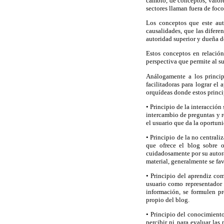
cambio, de conceptos, valore
sectores llaman fuera de foco
Los conceptos que este aut
causalidades, que las difere
autoridad superior y dueña 
Estos conceptos en relación
perspectiva que permite al su
Análogamente a los princip
facilitadoras para lograr el
orquídeas donde estos princi
• Principio de la interacción
intercambio de preguntas y r
el usuario que da la oportun
• Principio de la no central
que ofrece el blog sobre o
cuidadosamente por su autora 
material, generalmente se fa
• Principio del aprendiz com
usuario como representador e
información, se formulen pr
propio del blog.
• Principio del conocimiento
percibir ni para evaluar las