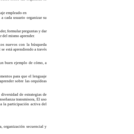
guaje empleado en
 a cada usuario organizar su
nder, formular preguntas y dar
tir del mismo aprender.
ntos nuevos con la búsqueda
l se está aprendiendo a través
n un buen ejemplo de cómo, a
ementos para que el lenguaje
prender sobre las orquídeas
e diversidad de estrategias de
 enseñanza transmisora, El uso
a la participación activa del
ra, organización secuencial y