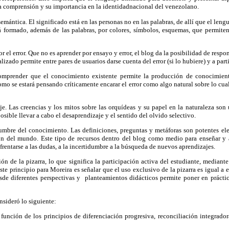
la comprensión y su importancia en la identidadnacional del venezolano.
semántica. El significado está en las personas no en las palabras, de allí que el len
tá formado, además de las palabras, por colores, símbolos, esquemas, que permiten
or el error. Que no es aprender por ensayo y error, el blog da la posibilidad de respo
lizado permite entre pares de usuarios darse cuenta del error (si lo hubiere) y a par
omprender que el conocimiento existente permite la producción de conocimie
 como se estará pensando críticamente encarar el error como algo natural sobre lo cua
aje. Las creencias y los mitos sobre las orquídeas y su papel en la naturaleza so
posible llevar a cabo el desaprendizaje y el sentido del olvido selectivo.
idumbre del conocimiento. Las definiciones, preguntas y metáforas son potentes el
n del mundo. Este tipo de recursos dentro del blog como medio para enseñar y a
nfrentarse a las dudas, a la incertidumbre a la búsqueda de nuevos aprendizajes.
ión de la pizarra, lo que significa la participación activa del estudiante, mediant
ste principio para Moreira es señalar que el uso exclusivo de la pizarra es igual a
sde diferentes perspectivas y planteamientos didácticos permite poner en práctic
onsideró lo siguiente:
función de los principios de diferenciación progresiva, reconciliación integrado