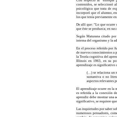
Con respecto al “enfoque p
contenidos, se seleccionó a
psicológica que trata de ex
incorporó que el alumno, er
los que tenía previamente en 
De allí que: “Lo que ocurre 
que éste se produzca; en sus
Según Maturana citado por B
interna del organismo y la a
En el proceso referido por A
de nuevos conocimientos a p
la Teoría cognitiva del apren
Illinois en 1963, en su po
aprendizaje es significativo
(…) se relaciona un 
sustantiva o no lite
aspectos relevantes p
El aprendizaje ocurre en la 
es referida a la conexión d
aprendiz debe mostrar una ac
significativo, se requiere q
Las inquietudes por saber so
numerosos pensadores, como 