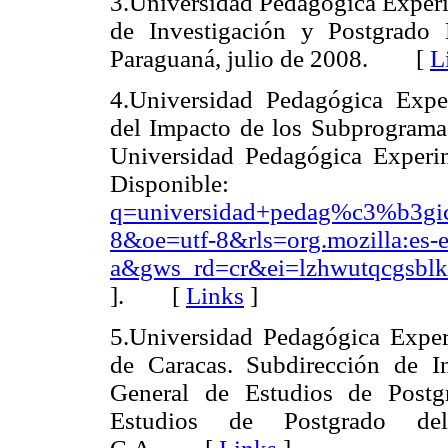
3.Universidad Pedagógica Experim
de Investigación y Postgrado
Paraguaná, julio de 2008.
[
L
4.Universidad Pedagógica Exper
del Impacto de los Subprogramas
Universidad Pedagógica Experim
Disponib
q=universidad+pedag%c3%b3gic
8&oe=utf-8&rls=org.mozilla:es-es
a&gws_rd=cr&ei=lzhwutqcgsblk
].
[
Links
]
5.Universidad Pedagógica Experi
de Caracas. Subdirección de I
General de Estudios de Postg
Estudios de Postgrado de