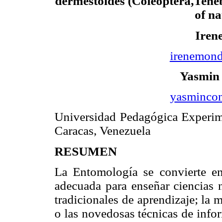
dermestoides (Coleoptera,Tenebr
of na
Iren
irenemon
Yasmin 
yasminco
Universidad Pedagógica Experime
Caracas, Venezuela
RESUMEN
La Entomología se convierte en 
adecuada para enseñar ciencias n
tradicionales de aprendizaje; la 
o las novedosas técnicas de inf