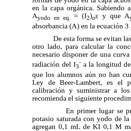
en la capa orgánica. Sabiendo
A
= (I
)
ε y que A
yodo en eq.
2
o
absorbancia (A) en la ecuación 3 
De esta forma se evitan las ti
otro lado, para calcular la con
necesario disponer de una curva 
-
radiación del I
a la longitud d
3
que los alumnos aún no han cur
Ley
de Beer-Lambert, es el p
calibración y suministrar a lo
recomienda el siguiente procedim
En primer lugar se prepar
potasio saturada con yodo de la
agregan 0,1 mL de KI
0,1 M
má