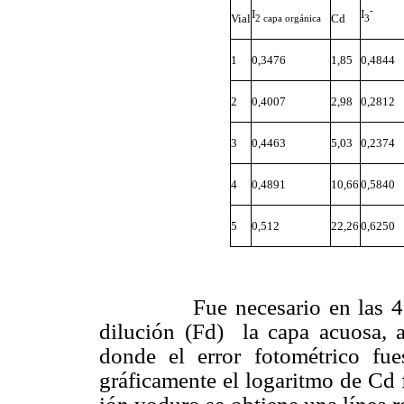
-
I
I
Vial
Cd
2
capa orgánica
3
1
0,3476
1,85
0,4844
2
0,4007
2,98
0,2812
3
0,4463
5,03
0,2374
4
0,4891
10,66
0,5840
5
0,512
22,26
0,6250
Fue necesario en las 4
dilución (Fd) la capa acuosa, 
donde el error fotométrico fue
gráficamente el logaritmo de Cd 