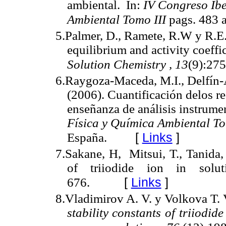
ambiental. In:
IV Congreso Ib
Ambiental Tomo III
pags.
483 
5.Palmer, D., Ramete, R.W y R.
equilibrium and activity coeffi
Solution Chemistry
,
13
(9):27
6.Raygoza-Maceda, M.I., Delfín-
(2006). Cuantificación delos r
enseñanza de análisis instrumen
Física y Química Ambiental T
[
Links
]
España.
7.Sakane, H, Mitsui, T., Tanida
of triiodide ion in solu
[
Links
]
676.
8.Vladimirov A. V. y Volkova T. 
stability constants of triiodid