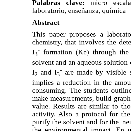
Palabras clave:
micro escala
laboratorio, enseñanza, química
Abstract
This paper proposes a laborator
chemistry, that involves the det
-
I
formation (Ke) through the 
3
solvent and an aqueous solution 
-
I
and I
are made by visible 
2
3
implies a reduction in the amou
consuming. The students outlin
make measurements, build graphic
value. Results are similar to th
activity. Also a protocol for th
purify the solvent and for the ne
the environmental impact. En g