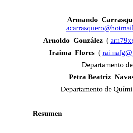
Armando
Carrasq
acarrasquero@hotmai
Arnoldo
González
(
arn79x
Iraima
Flores
(
raimafg@
Departamento d
Petra Beatriz
Nava
Departamento de Quími
Resumen