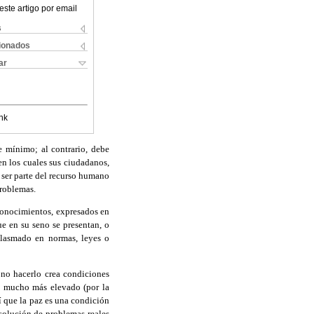
este artigo por email
s
cionados
ar
nk
e mínimo; al contrario, debe
en los cuales sus ciudadanos,
 ser parte del recurso humano
problemas.
 conocimientos, expresados en
ue en su seno se presentan, o
lasmado en normas, leyes o
 no hacerlo crea condiciones
to mucho más elevado (por la
í que la paz es una condición
 solución de problemas reales