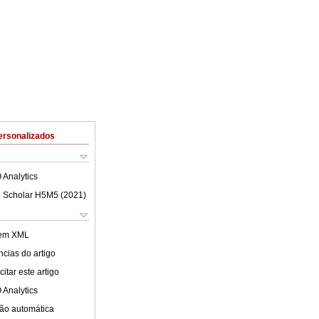
ersonalizados
 Analytics
 Scholar H5M5 (
2021
)
 em XML
cias do artigo
itar este artigo
 Analytics
ão automática