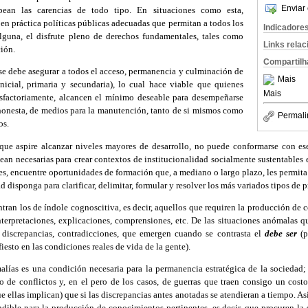
Enviar 
ean las carencias de todo tipo. En situaciones como esta,
en práctica políticas públicas adecuadas que permitan a todos los
Indicadore
lguna, el disfrute pleno de derechos fundamentales, tales como
Links rela
ión.
Compartilh
 se debe asegurar a todos el acceso, permanencia y culminación de
Mais
inicial, primaria y secundaria), lo cual hace viable que quienes
Mais
tisfactoriamente, alcancen el mínimo deseable para desempeñarse
honesta, de medios para la manutención, tanto de si mismos como
Permali
os.
ue aspire alcanzar niveles mayores de desarrollo, no puede conformarse con es
 sean necesarias para crear contextos de institucionalidad socialmente sustentables 
s, encuentre oportunidades de formación que, a mediano o largo plazo, les permita
ad disponga para clarificar, delimitar, formular y resolver los más variados tipos de 
ntran los de índole cognoscitiva, es decir, aquellos que requiren la producción de
nterpretaciones, explicaciones, comprensiones, etc. De las situaciones anómalas q
s, discrepancias, contradicciones, que emergen cuando se contrasta el
debe ser
(p
iesto en las condiciones reales de vida de la gente).
alías es una condición necesaria para la permanencia estratégica de la sociedad;
to de conflictos y, en el pero de los casos, de guerras que traen consigo un cos
 ellas implican) que si las discrepancias antes anotadas se atendieran a tiempo. As
ndible para la producción de conocimientos pertinentes, es decir, que procuren la