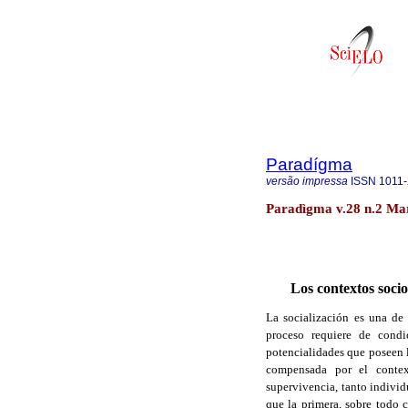
Paradígma
versão impressa
ISSN
1011
Paradìgma v.28 n.2 Ma
Los contextos socio
La socialización es una de
proceso requiere de condi
potencialidades que poseen l
compensada por el contex
supervivencia, tanto individ
que la primera, sobre todo 