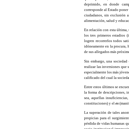
deprimido, en donde camp
corresponde al Estado poner 
ciudadanos, sin exclusión a
alimentación, salud y educac
En relación con esta última,
los tres primeros estadios (
logren recorrerlos todos sa
idóneamente en la procura, 
de sus allegados más próxim
Sin embargo, una sociedad q
realizar las inversiones que
especialmente los más jóvene
calificado del cual la socied
Entre estos últimos se encue
la forma de descripciones, i
sea, aquellas insuficiencia
constituciones) y el
es
(manif
La superación de tales anom
propicias para el surgimien
pérdida de vidas humanas que
socio-institucional impresci