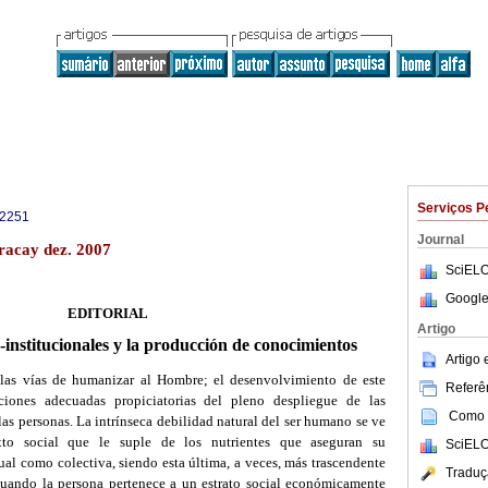
Serviços P
-2251
Journal
racay dez. 2007
SciELO
Google
EDITORIAL
Artigo
-institucionales y la producción de conocimientos
Artigo
 las vías de humanizar al Hombre; el desenvolvimiento de este
Referên
ciones adecuadas propiciatorias del pleno despliegue de las
Como c
as personas. La intrínseca debilidad natural del ser humano se ve
to social que le suple de los nutrientes que aseguran su
SciELO
ual como colectiva, siendo esta última, a veces, más trascendente
Traduç
cuando la persona pertenece a un estrato social económicamente