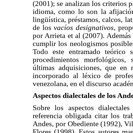
(2001); se analizan los criterios 
idioma, como lo son la afijació
lingüística, préstamos, calcos, la
de los
vacíos designativos
, pro
por Arrieta et al (2007). Además 
cumplir los neologismos posible
Todo este
entramado teórico 
procedimientos morfológicos, s
últimas adquisiciones, que en
incorporado al léxico de profes
venezolana, en el discurso acadé
Aspectos dialectales de los An
Sobre los aspectos dialectale
referencia obligada citar los tr
Andes, por Obediente (1992), Vil
Flores (1998). Estos autores man