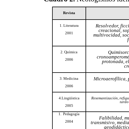
Revista
Resolvedor, ficc
1. Literatura
creacional, so
2001
multivocidad, soc
Quimisorc
2. Química
cronoamperométr
2006
protonada, el
cr
Microaerofílica, 
3. Medicina
2006
4.Lingüística
Resemantización, refigu
tardo
2005
1.
Pedagogía
Falibilidad, m
2004
transmisivo, media
geodidáctic