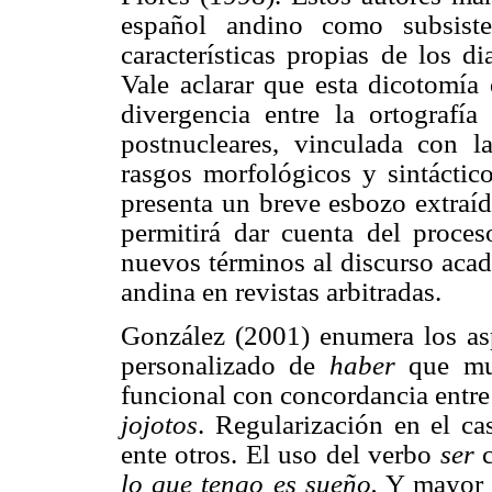
español andino como subsist
características propias de los d
Vale aclarar que esta dicotomía 
divergencia entre la ortografí
postnucleares, vinculada con l
rasgos morfológicos y sintáctico
presenta un breve esbozo extraíd
permitirá dar cuenta del proces
nuevos términos al discurso acad
andina en revistas arbitradas.
González (2001) enumera los asp
personalizado de
haber
que mu
funcional con concordancia entre 
jojotos
. Regularización en el ca
ente otros. El uso del verbo
ser
lo que tengo es sueño.
Y mayor u