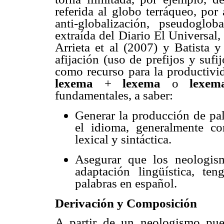
referida al globo terráqueo, por 
anti-globalización, pseudoglob
extraída del Diario El Universal
Arrieta et al (2007) y Batista 
afijación (uso de prefijos y suf
como recurso para la productivid
lexema
+
lexema
o
lexem
fundamentales, a saber:
Generar la producción de pal
el idioma, generalmente co
lexical y sintáctica.
Asegurar que los neologism
adaptación lingüística, ten
palabras en español.
Derivación y Composición
A partir de un neologismo pue