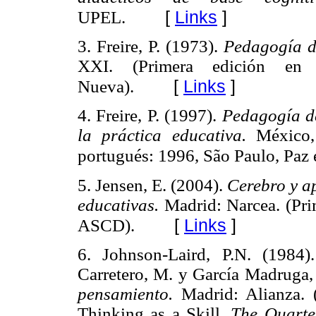
[
Links
]
UPEL.
3. Freire, P. (1973).
Pedagogía d
XXI. (Primera edición en 
[
Links
]
Nueva).
4. Freire, P. (1997).
Pedagogía de
la práctica educativa.
México, 
portugués: 1996, São Paulo, Paz e
5. Jensen, E. (2004).
Cerebro y a
educativas.
Madrid: Narcea. (Pri
[
Links
]
ASCD).
6. Johnson-Laird, P.N. (1984
Carretero, M. y García Madruga,
pensamiento.
Madrid
: Alianza.
Thinking as a Skill.
The Quarte