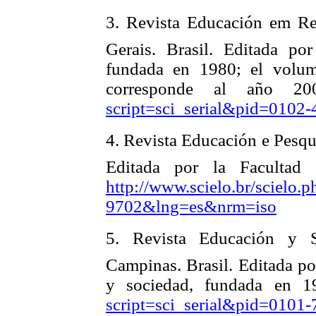
3.
Revista Educación em Re
Gerais. Brasil. Editada po
fundada en 1980; el volu
corresponde al año 2
script=sci_serial&pid=010
4.
Revista Educación e Pesqui
Editada por la Facultad
http://www.scielo.br/scielo.
9702&lng=es&nrm=iso
5. Revista Educación y S
Campinas. Brasil. Editada po
y sociedad, fundada en 
script=sci_serial&pid=010