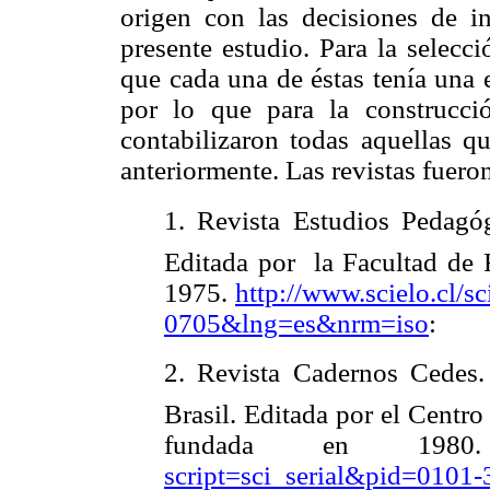
origen con las decisiones de in
presente estudio. Para la selecci
que cada una de éstas tenía una 
por lo que para la construcci
contabilizaron todas aquellas q
anteriormente. Las revistas fueron
1.
Revista Estudios Pedagóg
Editada por la Facultad de 
1975.
http://www.scielo.cl/s
0705&lng=es&nrm=iso
:
2.
Revista Cadernos Cedes
Brasil. Editada por el Centr
fundada en 19
script=sci_serial&pid=010