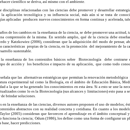
ehacer científico se deriva, así mismo con el ambiente.
e disciplinas relacionadas con las ciencias debe promover y desarrollar estrategia
 la aplicación tecnológica y su influencia social, más aún si se trata de cono
gías aplicadas producen nuevos conocimientos en forma continua y acelerada, tales
safíos de los cambios en la enseñanza de la ciencia, se debe promover una actitud, 
una comprensión de la misma. En sentido amplio, qué de la ciencia debe enseña
cedo y Katzkowiez (2006), consideran que la adquisición del modo de pensar, ab
s características propias de la ciencia, en la promoción del mejoramiento de la ca
sarrollo sustentable.
 la enseñanza de los contenidos básicos sobre Biotecnología debe centrarse e
mpo de acción y los beneficios e impacto de su aplicación, que como todo conoci
 señala que las alternativas estratégicas que permitan la renovación metodológica
tura experimental tal como la Biología, en el ámbito de Educación Básica, Medi
ad a la que se ha generado los conocimientos en esta área. Si a esto se une la nec
ctualizados como lo es la Biotecnología (sus alcances y limitaciones) esto pasa a 
r de brindar soluciones.
as en la enseñanza de las ciencias, diversos autores proponen el uso de modelos; és
contenidos abstractos con su realidad concreta y cotidiana. En cuanto a los mod
 Taylor (2005) consideran que favorecen el aprendizaje en el ámbito conceptual y
 funciona la ciencia; Odum (1986), los define como una forma de configurar un pl
a base, hacer predicciones.