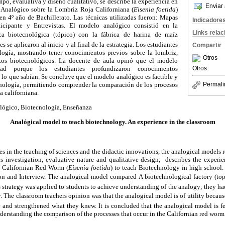
po, evaluativa y diseño cualitativo, se describe la experiencia en
Enviar 
 Analógico sobre la Lombriz Roja Californiana (
Eisenia foetida
)
en 4º año de Bachillerato. Las técnicas utilizadas fueron: Mapas
Indicadore
icipante y Entrevistas. El modelo analógico consistió en la
Links rela
a biotecnológica (tópico) con la fábrica de harina de maíz
 se aplicaron al inicio y al final de la estrategia. Los estudiantes
Compartir
logía, mostrando tener conocimientos previos sobre la lombriz,
Otros
tos biotecnológicos. La docente de aula opinó que el modelo
ad porque los estudiantes profundizaron conocimientos
Otros
 lo que sabían. Se concluye que el modelo analógico es factible y
cnología, permitiendo comprender la comparación de los procesos
Permali
a californiana.
lógico,
Biotecnología,
Enseñanza
Analógical model to teach biotechnology. An experience in the classroom
s in the teaching of sciences and the didactic innovations, the analogical models r
is investigation, evaluative nature and qualitative design, describes the experie
 Californian Red Worm (
Eisenia foetida
) to teach Biotechnology in high school
n and Interview. The analogical model compared A biotechnological factory (topic
 strategy was applied to students to achieve understanding of the analogy; they h
 The classroom teachers opinion was that the analogical model is of utility becaus
and strengthened what they knew. It is concluded that the analogical model is fea
derstanding the comparison of the processes that occur in the Californian red worm