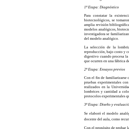
1ª Etapa: Diagnóstico
Para constatar la existen
biotecnológicos, se tomaro
amplia revisión bibliográfic
modelos analógicos, biotecno
investigadora se familiarizar
del modelo analógico.
La selección de la lombriz
reproducción, bajo costo y c
digestivo cuando procesa la 
que ocurren en una fábrica d
2ª Etapa: Ensayos previos
Con el fin de familiarizarse 
pruebas experimentales con 
realizados en la Universida
lombrices y cantidad a coloc
protocolos experimentales q
3ª Etapa: Diseño y evaluaci
Se elaboró el modelo analó
docente del aula, como recurs
Con el propósito de probar l