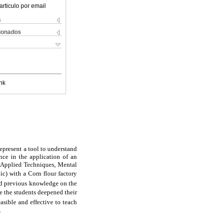
articulo por email
s
cionados
nk
epresent a tool to understand
nce in the application of an
. Applied Techniques, Mental
) with a Corn flour factory
ad previous knowledge on the
e the students deepened their
sible and effective to teach
.