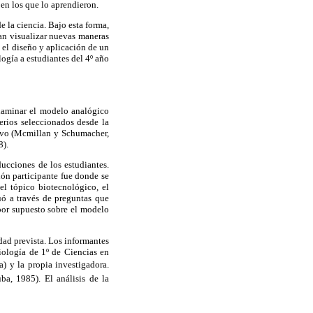
 en los que lo aprendieron.
 la ciencia. Bajo esta forma,
dan visualizar nuevas maneras
n el diseño y aplicación de un
ogía a estudiantes del 4º año
examinar el modelo analógico
terios seleccionados desde la
ativo (Mcmillan y Schumacher,
8).
ducciones de los estudiantes.
ión participante fue donde se
el tópico biotecnológico, el
uó a través de preguntas que
 por supuesto sobre el modelo
dad prevista. Los informantes
iología de 1º de Ciencias en
) y la propia investigadora.
ba, 1985). El análisis de la