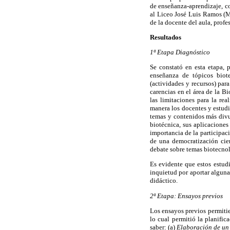
de enseñanza-aprendizaje, co
al Liceo José Luis Ramos (M
de la docente del aula, profe
Resultados
1ª Etapa Diagnóstico
Se constató en esta etapa, 
enseñanza de tópicos biote
(actividades y recursos) par
carencias en el área de la B
las limitaciones para la re
manera los docentes y estudi
temas y contenidos más divu
biotécnica, sus aplicaciones
importancia de la participaci
de una democratización cien
debate sobre temas biotecno
Es evidente que estos estudi
inquietud por aportar alguna 
didáctico.
2ª Etapa: Ensayos previos
Los ensayos previos permitie
lo cual permitió la planific
saber: (a)
Elaboración de un