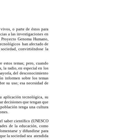
vivos, o parte de éstos para
cias a las investigaciones en
 al Proyecto Genoma Humano,
tecnológicos han afectado de
sociedad, convirtiéndose la
re estos temas; pero, cuando
 la radio, en especial en los
mayoría, del desconocimiento
ón informen sobre los temas
bre su uso; esa necesidad de
u aplicación tecnológica, su
mar decisiones que tengan que
a población tenga una cultura
iones.
del saber científico (UNESCO
dades de la educación, como
fomentarse y difundirse para
, que la sociedad sea atendida