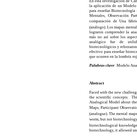
En esta investigación de Cam
la aplicación de un Modelo
para enseñar Biotecnología 
Mentales, Observación Part
comparación de Una fábric
(análogo). Los mapas mentales
lograron comprender la ana
más no así sobre los aspec
analógico fue de utilid
biotecnológicos y reforzaron
efectivo para enseñar biote
que ocurren en la lombriz roj
Palabras clave
: Modelo Ana
Abstract
Faced with the new challenge
the scientific concepts. Th
Analogical Model about the
Maps, Participant Observatio
(analogue). The mental maps
worm, but not biotechnology.
biotechnological knowledge 
biotechnology, it allowed un