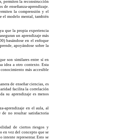
, permiten la reconstrucción
sos de enseñanza-aprendizaje.
permiten la comprensión y el
ue el modelo mental, también
ya que la propia experiencia
o aseguran un aprendizaje más
00) basándose en el enfoque
aprende, apoyándose sobre la
e son similares entre sí en
a idea a otro contexto. Esta
e conocimiento más accesible
anera de enseñar ciencias, es
ridad facilita la correlación
ida su aprendizaje es menos
a-aprendizaje en el aula, al
de no resultar satisfactoria
ilidad de ciertos riesgos y
elo en vez del concepto que se
o intente representar. Esto se