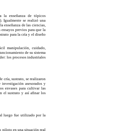
ra la enseñanza de tópicos
. Igualmente se realizó una
la enseñanza de las ciencias,
n ensayos previos para que la
trato para la cría y el diseño
ácil manipulación, cuidado,
 funcionamiento de su sistema
er: los procesos industriales
 cría, sustrato, se realizaron
e investigación asesorados y
os envases para cultivar las
 el sustrato y así afinar los
al luego fue utilizado por la
 piloto en una situación real