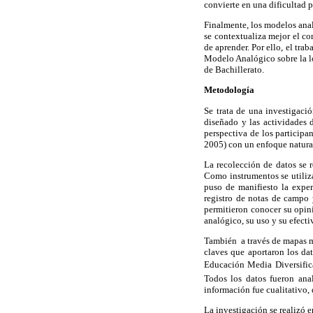
convierte en una dificultad p
Finalmente, los modelos anal
se contextualiza mejor el co
de aprender. Por ello, el tra
Modelo Analógico sobre la lo
de Bachillerato.
Metodología
Se trata de una investigaci
diseñado y las actividades d
perspectiva de los participa
2005) con un enfoque natura
La recolección de datos se r
Como instrumentos se utiliza
puso de manifiesto la exper
registro de notas de campo 
permitieron conocer su opini
analógico, su uso y su efecti
También a través de mapas me
claves que aportaron los da
Educación Media Diversifica
Todos los datos fueron anal
información fue cualitativo, 
La investigación se realizó e