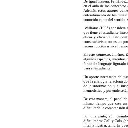
De igual manera, Fernández,
en el aula de los conceptos 
Además, estos autores comen
entendimiento de los mensaj
conocido como del sentido, s
Williams (1995) considera q
que tiene el estudiante inte
eficaz y eficiente. Esto c
constructivista, no es un p
reconstrucción a nivel perso
En este contexto, Jiménez 
algunos aspectos, mientras 
forma de lenguaje figurado 
para el estudiante.
Un aporte interesante del us
que la analogía relaciona do
de la información y al mis
memorístico y por ende será 
De esta manera, el papel de
mismo tiempo que crea un am
dificultaría la comprensión d
Por otra parte, aún cuando
dificultades; Coll y Cols. (o
intenta ilustrar, también pue