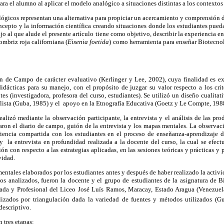
ara el alumno al aplicar el modelo analógico a situaciones distintas a los contextos
ógicos representan una alternativa para propiciar un acercamiento y comprensión de
ncepto y la información científica creando situaciones donde los estudiantes pue
bajo al que alude el presente artículo tiene como objetivo, describir la experiencia e
mbriz roja californiana (
Eisenia foetida
) como herramienta para enseñar Biotecnol
ón de Campo de carácter evaluativo (Kerlinger y Lee, 2002), cuya finalidad es 
idácticas para su manejo, con el propósito de juzgar su valor respecto a los cri
ntes (investigadora, profesora del curso, estudiantes). Se utilizó un diseño cualit
lista (Guba, 1985) y el apoyo en la Etnografía Educativa (Goetz y Le Compte, 198
ealizó mediante la observación participante, la entrevista y el análisis de las pro
ron el diario de campo, guión de la entrevista y los mapas mentales. La observac
iencia compartida con los estudiantes en el proceso de enseñanza-aprendizaje d
y la entrevista en profundidad realizada a la docente del curso, la cual se efect
ón con respecto a las estrategias aplicadas, en las sesiones teóricas y prácticas y
vidad.
ntales elaborados por los estudiantes antes y después de haber realizado la activi
tos analizados, fueron la docente y el grupo de estudiantes de la asignatura de B
da y Profesional del Liceo José Luís Ramos, Maracay, Estado Aragua (Venezuela
izados por triangulación dada la variedad de fuentes y métodos utilizados (Gu
descriptivo.
n tres etapas: