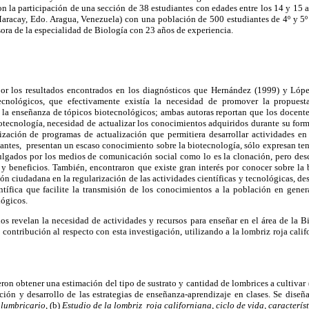
n la participación de una sección de 38 estudiantes con edades entre los 14 y 15
aracay, Edo. Aragua, Venezuela) con una población de 500 estudiantes de 4º y 5º
sora de la especialidad de Biología con 23 años de experiencia.
por los resultados encontrados en los diagnósticos que Hernández (1999) y Lópe
cnológicos, que efectivamente existía la necesidad de promover la propuesta 
a la enseñanza de tópicos biotecnológicos; ambas autoras reportan que los docente
iotecnología, necesidad de actualizar los conocimientos adquiridos durante su fo
alización de programas de actualización que permitiera desarrollar actividades en
antes, presentan un escaso conocimiento sobre la biotecnología, sólo expresan te
lgados por los medios de comunicación social como lo es la clonación, pero des
 y beneficios. También, encontraron que existe gran interés por conocer sobre la 
ón ciudadana en la regularización de las actividades científicas y tecnológicas, de
tífica que facilite la transmisión de los conocimientos a la población en genera
lógicos.
os revelan la necesidad de actividades y recursos para enseñar en el área de la Bi
contribución al respecto con esta investigación, utilizando a la lombriz roja calif
ron obtener una estimación del tipo de sustrato y cantidad de lombrices a cultivar
ación y desarrollo de las estrategias de enseñanza-aprendizaje en clases. Se diseñar
 lumbricario
, (b)
Estudio de la lombriz roja californiana, ciclo de vida, caracterís