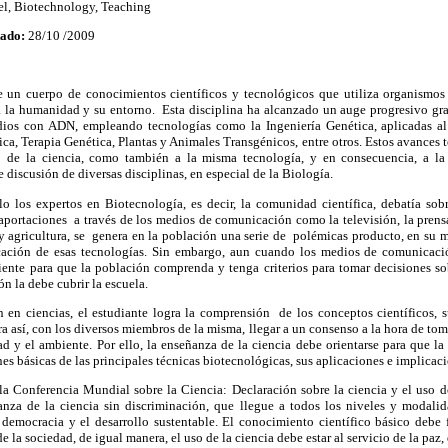
l,
Biotechnology,
Teaching
ado:
28/10 /2009
 un cuerpo de conocimientos científicos y tecnológicos que utiliza organismos 
a la humanidad y su entorno. Esta disciplina ha alcanzado un auge progresivo gra
udios con ADN, empleando tecnologías como la Ingeniería Genética, aplicadas
a, Terapia Genética, Plantas y Animales Transgénicos, entre otros. Estos avances 
lo de la ciencia, como también a la misma tecnología, y en consecuencia, a la 
 discusión de diversas disciplinas, en especial de la Biología.
o los expertos en Biotecnología, es decir, la comunidad científica, debatía sob
ortaciones a través de los medios de comunicación como la televisión, la prensa,
agricultura, se genera en la población una serie de polémicas producto, en su 
icación de esas tecnologías. Sin embargo, aun cuando los medios de comunicaci
ciente para que la población comprenda y tenga criterios para tomar decisiones so
n la debe cubrir la escuela.
en ciencias, el estudiante logra la comprensión de los conceptos científicos, s
ara así, con los diversos miembros de la misma, llegar a un consenso a la hora de to
d y el ambiente. Por ello, la enseñanza de la ciencia debe orientarse para que l
es básicas de las principales técnicas biotecnológicas, sus aplicaciones e implicac
 la Conferencia Mundial sobre la Ciencia: Declaración sobre la ciencia y el uso 
anza de la ciencia sin discriminación, que llegue a todos los niveles y modali
 democracia y el desarrollo sustentable. El conocimiento científico básico debe 
 de la sociedad, de igual manera, el uso de la ciencia debe estar al servicio de la paz