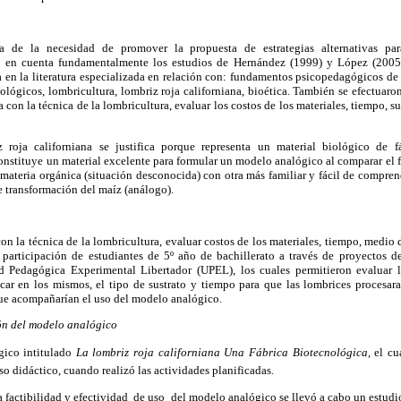
cia de la necesidad de promover la propuesta de estrategias alternativas pa
n en cuenta fundamentalmente los estudios de Hernández (1999) y López (2005)
a en la literatura especializada en relación con: fundamentos psicopedagógicos de 
lógicos, lombricultura, lombriz roja californiana, bioética. También se efectuaro
a con la técnica de la lombricultura, evaluar los costos de los materiales, tiempo, sus
 roja californiana se justifica porque representa un material biológico de f
onstituye un material excelente para formular un modelo analógico al comparar el
materia orgánica (situación desconocida) con otra más familiar y fácil de comprend
e transformación del maíz (análogo).
con la técnica de la lombricultura, evaluar costos de los materiales, tiempo, medio de
participación de estudiantes de 5º año de bachillerato a través de proyectos d
d Pedagógica Experimental Libertador (UPEL), los cuales permitieron evaluar l
ar en los mismos, el tipo de sustrato y tiempo para que las lombrices procesaran
ue acompañarían el uso del modelo analógico.
ón del modelo analógico
gico intitulado
La lombriz roja californiana Una Fábrica Biotecnológica,
el cu
o didáctico, cuando realizó las actividades planificadas.
a factibilidad y efectividad de uso del modelo analógico se llevó a cabo un estudio