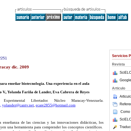
Servicios 
2251
Revista
acay dic. 2009
SciELO
Google
ara enseñar biotecnología. Una experiencia en el aula
Articulo
o V., Yolanda Fariña de Lander, Eva Cabrera de Reyes
Articu
 Experimental Libertador. Núcleo Maracay-Venezuela.
Referen
,
yolander@cantv.net
,
ecare2855@hotmail.com
Como c
SciELO
a enseñanza de las ciencias y las innovaciones didácticas, los
Traduc
yen una herramienta para comprender los conceptos científicos.