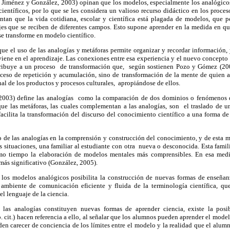
 Jiménez y González, 2003) opinan que los modelos, especialmente los analógicos
científicos, por lo que se les considera un valioso recurso didáctico en los proce
tan que la vida cotidiana, escolar y científica está plagada de modelos, que 
es que se reciben de diferentes campos. Esto supone aprender en la medida en q
e transforme en modelo científico.
ue el uso de las analogías y metáforas permite organizar y recordar información, 
rviene en el aprendizaje. Las conexiones entre esa experiencia y el nuevo concept
ontribuye a un proceso de transformación que, según sostienen Pozo y Gómez (20
roceso de repetición y acumulación, sino de transformación de la mente de quien 
nal de los productos y procesos culturales, apropiándose de ellos.
(2003) define las analogías como la comparación de dos dominios o fenómenos qu
que las metáforas, las cuales complementan a las analogías, son el traslado de un
facilita la transformación del discurso del conocimiento científico a una forma d
o de las analogías en la comprensión y construcción del conocimiento, y de esta m
s situaciones, una familiar al estudiante con otra nueva o desconocida. Esta familia
mo tiempo la elaboración de modelos mentales más comprensibles. En esa med
más significativo (González, 2005).
 los modelos analógicos posibilita la construcción de nuevas formas de enseñanz
biente de comunicación eficiente y fluida de la terminología científica, que 
el lenguaje de la ciencia.
 las analogías constituyen nuevas formas de aprender ciencia, existe la posib
b. cit.) hacen referencia a ello, al señalar que los alumnos pueden aprender el mod
den carecer de conciencia de los límites entre el modelo y la realidad que el alumn