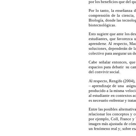
por los beneficios que del qu
Por lo tanto, la enseñanza d
comprensión de la ciencia,
Biología, donde las tecnolo
biotecnológicas.
Esto sugiere que ante los de
estudiantes, que favorezca 
aprenderse. Al respecto, Ma
soluciones, dependerán de la
colectivo para asegurar un de
Cabe señalar entonces, que
espacios para debatir su ca
del convivir social.
Al respecto, Rengifo (2004),
– aprendizaje de una asigna
producido a la misma velocid
al estudiante en contextos a
es necesario enfrentar y trata
Entre las posibles alternativ
relacionar los conceptos y 
por ejemplo, Coll, France y
imagen más ajustada de cómo
un fenómeno real y; sobre es