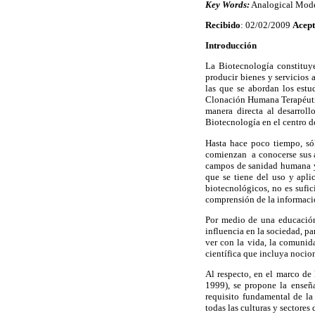
Key Words:
Analogical Mode
Recibido
: 02/02/2009
Acept
Introducción
La Biotecnología constituye
producir bienes y servicios 
las que se abordan los est
Clonación Humana Terapéutic
manera directa al desarrol
Biotecnología en el centro de
Hasta hace poco tiempo, sól
comienzan a conocerse sus ap
campos de sanidad humana y 
que se tiene del uso y apl
biotecnológicos, no es sufi
comprensión de la informació
Por medio de una educación 
influencia en la sociedad, p
ver con la vida, la comunida
científica que incluya nocion
Al respecto, en el marco de
1999), se propone la enseñ
requisito fundamental de la
todas las culturas y sectores