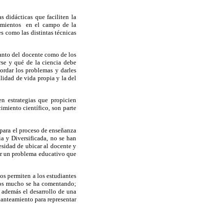
s didácticas que faciliten la
cimientos en el campo de la
 como las distintas técnicas
tanto del docente como de los
rse y qué de la ciencia debe
ordar los problemas y darles
lidad de vida propia y la del
n estrategias que propicien
miento científico, son parte
 para el proceso de enseñanza
a y Diversificada, no se han
esidad de ubicar al docente y
ser un problema educativo que
tos permiten a los estudiantes
elos mucho se ha comentando;
 además el desarrollo de una
anteamiento para representar