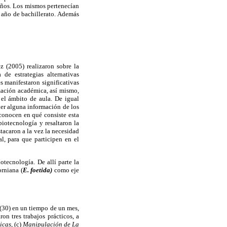
 años. Los mismos pertenecían
 año de bachillerato. Además
z (2005) realizaron sobre la
de estrategias alternativas
s manifestaron significativas
rmación académica, así mismo,
 el ámbito de aula. De igual
ner alguna información de los
conocen en qué consiste esta
biotecnología y resaltaron la
stacaron a la vez la necesidad
l, para que participen en el
otecnología. De allí parte la
orniana (
E. foetida)
como eje
 (30) en un tiempo de un mes,
on tres trabajos prácticos, a
ticas
, (c)
Manipulación de La