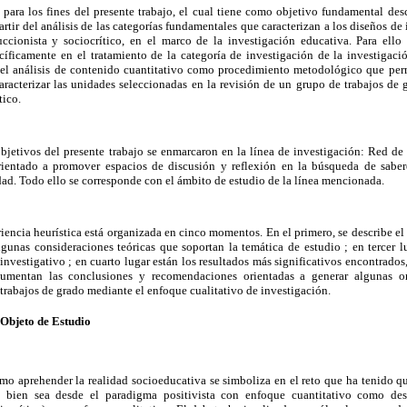
para los fines del presente trabajo, el cual tiene como objetivo fundamental descr
partir del análisis de las categorías fundamentales que caracterizan a los diseños d
ccionista y sociocrítico, en el marco de la investigación educativa. Para ello 
ficamente en el tratamiento de la categoría de investigación de la investigac
 el análisis de contenido cuantitativo como procedimiento metodológico que perm
caracterizar las unidades seleccionadas en la revisión de un grupo de trabajos de
tico.
objetivos del presente trabajo se enmarcaron en la línea de investigación: Red de
ientado a promover espacios de discusión y reflexión en la búsqueda de saber
ad. Todo ello se corresponde con el ámbito de estudio de la línea mencionada.
riencia heurística está organizada en cinco momentos. En el primero, se describe el
gunas consideraciones teóricas que soportan la temática de estudio ; en tercer l
nvestigativo ; en cuarto lugar están los resultados más significativos encontrados,
mentan las conclusiones y recomendaciones orientadas a generar algunas ori
trabajos de grado mediante el enfoque cualitativo de investigación.
 Objeto de Estudio
o aprehender la realidad socioeducativa se simboliza en el reto que ha tenido que
n bien sea desde el
paradigma positivista con enfoque cuantitativo
como desd