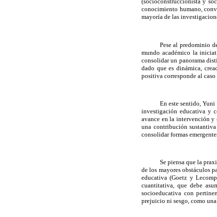
(socioconstruccionista y so
conocimiento humano, convir
mayoría de las investigacion
Pese al predominio de
mundo académico la iniciati
consolidar un panorama disti
dado que es dinámica, cread
positiva corresponde al caso 
En este sentido, Yuni
investigación educativa y c
avance en la intervención y
una contribución sustantiva
consolidar formas emergentes,
Se piensa que la praxi
de los mayores obstáculos pa
educativa (Goetz y Lecompte
cuantitativa, que debe asu
socioeducativa con pertinen
prejuicio ni sesgo, como una 