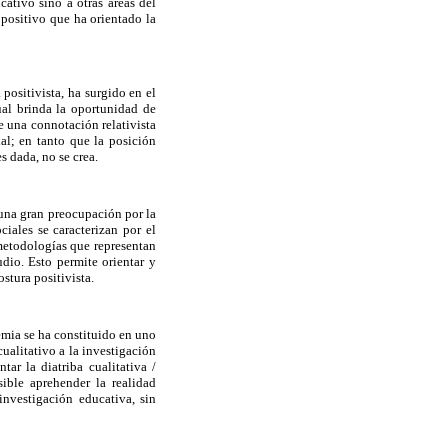
ativo sino a otras áreas del
positivo que ha orientado la
positivista, ha surgido en el
ual brinda la oportunidad de
e una connotación relativista
al; en tanto que la posición
, es dada, no se crea.
una gran preocupación por la
iales se caracterizan por el
metodologías que representan
dio. Esto permite orientar y
ostura positivista.
demia se ha constituido en uno
ualitativo a la investigación
ar la diatriba cualitativa /
ible aprehender la realidad
investigación educativa, sin