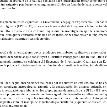
cuanto al abordaje de la realidad social, se hace indispensable tomar como punto 
is investigativa para luego tener argumentos sólidos en función de hacer aportes va
nvestigación.
os planteamientos expuestos, la Universidad Pedagógica Experimental Libertador, 
eto Figueroa (UPEL-IPB), no escapa a la necesidad de integrarse a la formación 
Para ello, no sólo cuenta con una trayectoria en investigación que le comprom
que, sino que se considera como una de las instituciones pioneras en la implement
ialización, maestrías y tesis doctorales.
ipación de investigadores cuyos productos son trabajos cualitativos presentado
entes dependencias que constituyen al Instituto Pedagógico Luís Beltrán Prieto 
cionado instituto se celebrara el I Encuentro de Investigación Cualitativa en E
n la primera iniciativa nacional en función de consolidar la utilización de dich
tualidad, según observaciones realizadas por los autores de este estudio, se ha e
e el paradigma metodológico asumido y la construcción del discurso. Además, e
de investigación que laboran en los subprogramas de maestría de la UPEL - IPB, se 
tes subprogramas de la maestría no tienen agrado de desarrollar estudios con enfoqu
orque con dicho enfoque las investigaciones se hacen interminables. Esto puede
icipantes sobre el manejo de la metodología cualitativa y quienes se atreven, en 
lo de su investigación.