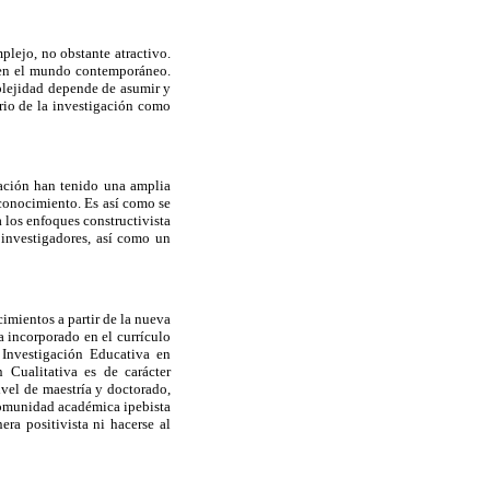
plejo, no obstante atractivo.
l en el mundo contemporáneo.
plejidad depende de asumir y
rio de la investigación como
cación han tenido una amplia
conocimiento. Es así como se
 los enfoques constructivista
 investigadores, así como un
imientos a partir de la nueva
a incorporado en el currículo
 Investigación Educativa en
 Cualitativa es de carácter
ivel de maestría y doctorado,
 comunidad académica ipebista
a positivista ni hacerse al