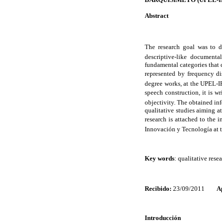
Abstract
The research goal was to de
descriptive-like documenta
fundamental categories that 
represented by frequency dis
degree works, at the UPEL-IP
speech construction, it is wr
objectivity. The obtained in
qualitative studies aiming a
research is attached to the 
Innovación y Tecnología at 
Key words
: qualitative rese
Recibido:
23/09/2011
A
Introducción