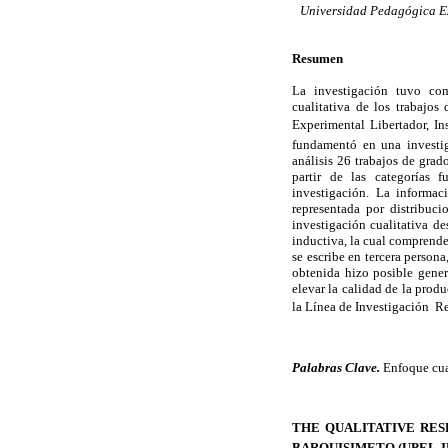
Universidad Pedagógica Ex
Resumen
La investigación tuvo com
cualitativa de los trabajo
Experimental Libertador, In
fundamentó en una investig
análisis 26 trabajos de grad
partir de las categorías f
investigación. La informa
representada por distribuc
investigación cualitativa de
inductiva, la cual comprende
se escribe en tercera person
obtenida hizo posible gener
elevar la calidad de la prod
la Línea
de Investigación
R
Palabras Clave.
Enfoque cual
THE QUALITATIVE RES
BARQUISIMETO (UPEL-I