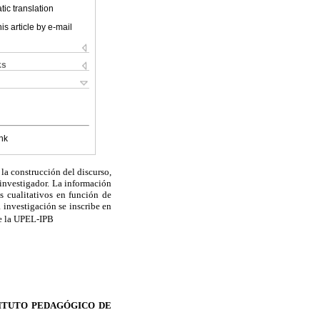
ic translation
is article by e-mail
ks
nk
la construcción del discurso,
 investigador. La información
s cualitativos en función de
a
investigación se inscribe en
de
la UPEL-IPB
TITUTO PEDAGÓGICO DE