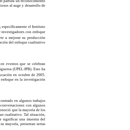
de partida un reconocimiento
liosos al auge y desarrollo de
específicamente el Instituto
de investigadores con enfoque
ete a mejorar su producción
ación del enfoque cualitativo
s en eventos que se celebran
Figueroa (UPEL-IPB). Esto ha
ducación en octubre de 2005.
o enfoque en la investigación
ncontrado en algunos trabajos
n conversaciones con algunos
conoció que la mayoría de los
e cualitativo. Tal situación,
 significar una muestra del
su mayoría, presentan serias