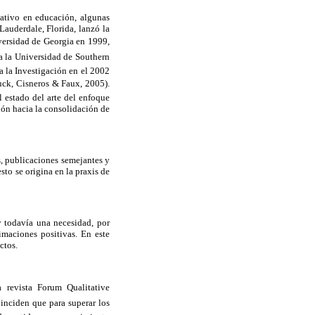
ativo en educación, algunas
Lauderdale, Florida, lanzó la
iversidad de Georgia en 1999,
ía la Universidad de Southern
a la Investigación en el 2002
ruck, Cisneros & Faux, 2005).
l estado del arte del enfoque
ción hacia la consolidación de
s, publicaciones semejantes y
sto se origina en la praxis de
y todavía una necesidad, por
imaciones positivas. En este
ctos.
revista Forum Qualitative
oinciden que para superar los