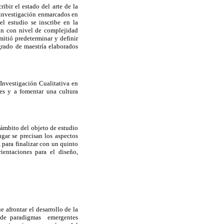
ibir el estado del arte de la
e investigación enmarcados en
el estudio se inscribe en la
ión con nivel de complejidad
itió predeterminar y definir
 grado de maestría elaborados
 Investigación Cualitativa en
es y a fomentar una cultura
 ámbito del objeto de estudio
ugar se precisan los aspectos
 para finalizar con un quinto
entaciones para el diseño,
 afrontar el desarrollo de la
e paradigmas emergentes