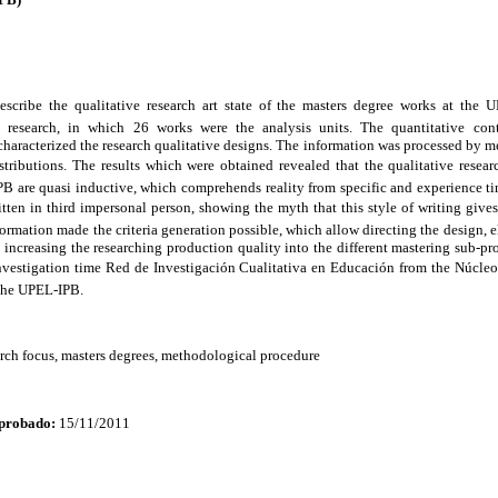
scribe the qualitative research art state of the masters degree works at the
l research, in which 26 works were the analysis units. The quantitative con
characterized the research qualitative designs. The information was processed by mea
tributions. The results which were obtained revealed that the qualitative researc
B are quasi inductive, which comprehends reality from specific and experience tim
itten in third impersonal person, showing the myth that this style of writing gives
formation made the criteria generation possible, which allow directing the design, e
t increasing the researching production quality into the different mastering sub-
investigation time Red de Investigación Cualitativa en Educación from the Núcle
the UPEL-IPB.
arch focus, masters degrees, methodological procedure
probado:
15/11/2011