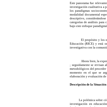
Este panorama fue relevante 
investigación cualitativa a 
los paradigmas socioconstru
modalidad documental especí
descriptivo, considerándose
categorías de análisis para 
bajo este enfoque paradigmá
El propósito y los 
Educación (RICE) y está or
investigativa con la comunid
Ahora bien, la expe
; seguidamente se revisan al
metodológicos del proceder i
momento en el que se argu
elaboración y evaluación de 
Descripción de la Situación
La polémica sobre cóm
investigación en educació