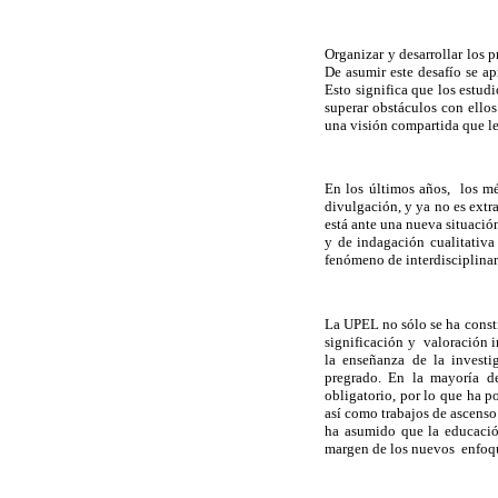
Organizar y desarrollar los 
De asumir este desafío se a
Esto significa que los estu
superar obstáculos con ello
una visión compartida que les
En los últimos años, los mé
divulgación, y ya no es ext
está ante una nueva situació
y de indagación cualitativa
fenómeno de interdisciplinar
La UPEL no sólo se ha consti
significación y valoración i
la enseñanza de la investi
pregrado. En la mayoría de
obligatorio, por lo que ha p
así como trabajos de ascenso
ha asumido que la educació
margen de los nuevos enfoque