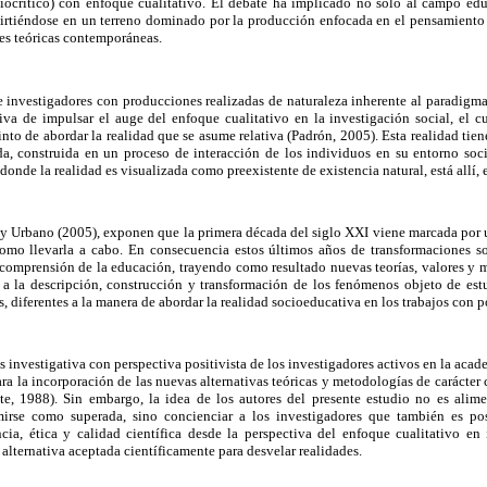
ciocrítico) con enfoque cualitativo. El debate ha implicado no sólo al campo educ
tiéndose en un terreno dominado por la producción enfocada en el pensamiento 
es teóricas contemporáneas.
 investigadores con producciones realizadas de naturaleza inherente al paradigma 
va de impulsar el auge del enfoque cualitativo en la investigación social, el c
nto de abordar la realidad que se asume relativa (Padrón, 2005). Esta realidad tien
a, construida en un proceso de interacción de los individuos en su entorno soci
donde la realidad es visualizada como preexistente de existencia natural, está allí
 y Urbano (2005), exponen que la primera década del siglo XXI viene marcada por 
omo llevarla a cabo. En consecuencia estos últimos años de transformaciones soc
 comprensión de la educación, trayendo como resultado nuevas teorías, valores y 
 a la descripción, construcción y transformación de los fenómenos objeto de estu
 diferentes a la manera de abordar la realidad socioeducativa en los trabajos con p
s investigativa con perspectiva positivista de los investigadores activos en la aca
ra la incorporación de las nuevas alternativas teóricas y metodologías de carácter c
, 1988). Sin embargo, la idea de los autores del presente estudio no es aliment
mirse como superada, sino concienciar a los investigadores que también es pos
cia, ética y calidad científica desde la perspectiva del enfoque cualitativo en 
alternativa aceptada científicamente para desvelar realidades.