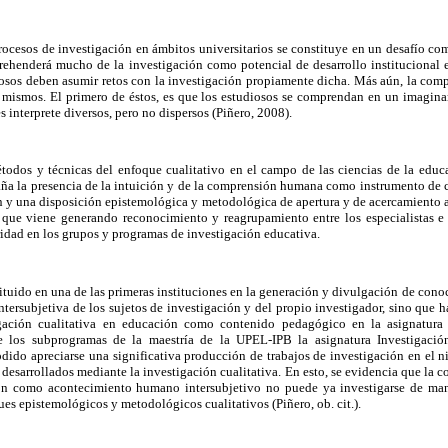
procesos de investigación en ámbitos universitarios se constituye en un desafío com
prehenderá mucho de la investigación como potencial de desarrollo instituciona
diosos deben asumir retos con la investigación propiamente dicha. Más aún, la com
s mismos. El primero de éstos, es que los estudiosos se comprendan en un imagina
 interprete diversos, pero no dispersos (Piñero, 2008).
todos y técnicas del enfoque cualitativo en el campo de las ciencias de la edu
raña la presencia de la intuición y de la comprensión humana como instrumento de 
n y una disposición epistemológica y metodológica de apertura y de acercamiento a
 que viene generando reconocimiento y reagrupamiento entre los especialistas e
idad en los grupos y programas de investigación educativa.
tuido en una de las primeras instituciones en la generación y divulgación de conoc
ntersubjetiva de los sujetos de investigación y del propio investigador, sino que h
gación cualitativa en educación como contenido pedagógico en la asignatura
 los subprogramas de la maestría de la UPEL-IPB la asignatura Investigación
odido apreciarse una significativa producción de trabajos de investigación en el n
 desarrollados mediante la investigación cualitativa. En esto, se evidencia que la
n como acontecimiento humano intersubjetivo no puede ya investigarse de maner
s epistemológicos y metodológicos cualitativos (Piñero, ob. cit.).