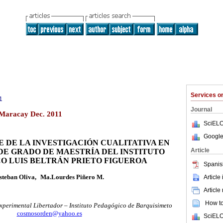
Services 
1
Journal
 Maracay Dec. 2011
SciELO
Google
E DE LA INVESTIGACIÓN CUALITATIVA EN
Article
DE GRADO DE MAESTRÍA DEL
INSTITUTO
O LUIS BELTRÁN PRIETO FIGUEROA
Spanis
steban Oliva
,
Ma.Lourdes Piñero M.
Article
Article
How to 
perimental Libertador – Instituto Pedagógico de Barquisimeto
cosmosorden@yahoo.es
SciELO