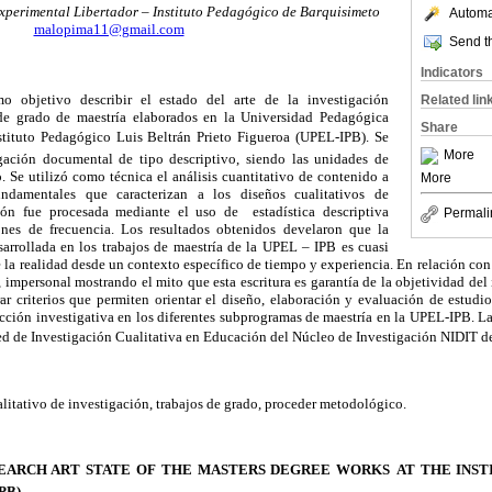
perimental Libertador – Instituto Pedagógico de Barquisimeto
Automat
malopima11@gmail.com
Send th
Indicators
o objetivo describir el estado del arte de la investigación
Related lin
s de grado de maestría elaborados en
la Universidad Pedagógica
Share
stituto Pedagógico Luis Beltrán Prieto Figueroa (UPEL-IPB). Se
More
ación documental de tipo descriptivo, siendo las unidades de
o. Se utilizó como técnica el análisis cuantitativo de contenido a
More
undamentales que caracterizan a los diseños cualitativos de
ción fue procesada mediante el uso de
estadística descriptiva
Permali
iones de frecuencia. Los resultados obtenidos develaron que la
sarrollada en los trabajos de maestría de
la UPEL
– IPB es cuasi
 la realidad desde un contexto específico de tiempo y experiencia. En relación con 
a, impersonal mostrando el mito que esta escritura es garantía de la objetividad del
ar criterios que permiten orientar el diseño, elaboración y evaluación de estudio
ucción investigativa en los diferentes subprogramas de maestría en
la UPEL-IPB. L
ed de Investigación Cualitativa en Educación del Núcleo de Investigación NIDIT 
itativo de investigación, trabajos de grado, proceder metodológico.
EARCH ART STATE OF THE MASTERS DEGREE WORKS
AT THE INS
PB)