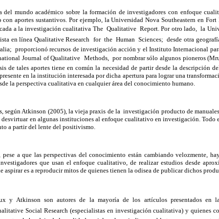
 del mundo académico sobre la formación de investigadores con enfoque cualit
 con aportes sustantivos. Por ejemplo, la Universidad Nova Southeastern en Fort 
icada a la investigación cualitativa The Qualitative Report. Por otro lado, la Un
evista en línea Qualitative Research for the Human Sciences; desde otra geograf
ralia; proporcionó recursos de investigación acción y el Instituto Internacional par
ternational Journal of Qualitative Methods, por nombrar sólo algunos pioneros (M
sis de tales aportes tiene en común la necesidad de partir desde la descripción de
presente en la institución interesada por dicha apertura para lograr una transforma
esde la perspectiva cualitativa en cualquier área del conocimiento humano.
s, según Atkinson (2005), la vieja praxis de la investigación producto de manuale
a desvirtuar en algunas instituciones al enfoque cualitativo en investigación. Todo e
o a partir del lente del positivismo.
, pese a que las perspectivas del conocimiento están cambiando velozmente, ha
investigadores que usan el enfoque cualitativo, de realizar estudios desde aprox
e aspirar es a reproducir mitos de quienes tienen la odisea de publicar dichos produ
ux y Atkinson son autores de la mayoría de los artículos presentados en la 
litative Social Research (especialistas en investigación cualitativa) y quienes c