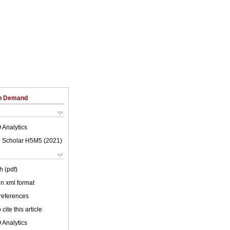
on Demand
 Analytics
 Scholar H5M5 (
2021
)
h (pdf)
 in xml format
 references
cite this article
 Analytics