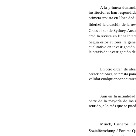
A la primera demanda
instituciones han respondido
primera revista en línea ded
liderizó la creación de la r
Cross al sur de Sydney, Aust
creó la revista en línea In
Según estos autores, la géne
cualitativo en investigación 
la praxis de investigación d
En otro orden de idea
prescripciones, se presta par
validar cualquier conocimient
Aún en la actualidad
parte de la mayoría de los 
sentido, a lo más que se pued
Mruck, Cisneros, Fa
Sozialforschung / Forum: Qua