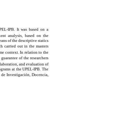
 UPEL-IPB. It was based on a
tent analysis, based on the
ns of the descriptive statics
h carried out in the masters
e context. In relation to the
 guarantee of the researchers
laboration, and evaluation of
programs at the UPEL-IPB. The
o de Investigación, Docencia,