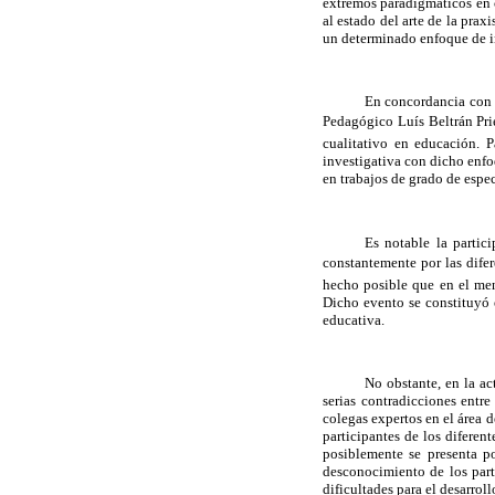
extremos paradigmáticos en 
al estado del arte de la prax
un determinado enfoque de i
En concordancia con l
Pedagógico Luís Beltrán Pri
cualitativo en educación. 
investigativa con dicho enfo
en trabajos de grado de espec
Es notable la partic
constantemente por las difer
hecho posible que en el men
Dicho evento se constituyó e
educativa.
No obstante, en la ac
serias contradicciones entr
colegas expertos en el área 
participantes de los diferen
posiblemente se presenta p
desconocimiento de los part
dificultades para el desarrol