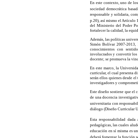
En este contexto, uno de los
sociedad democrática basada
responsable y solidaria, com
p.20), así mismo el Artículo
del Ministerio del Poder Po
fortalecer la calidad, la equ
Además, las políticas univer
Simón Bolívar 2007-2013, ll
conocimientos con sentido c
involucrados y
convertir lo
docente; se promueva la vinc
En este marco, la Universid
curricular, el cual presenta d
serán ellos quienes desde el
investigadores y comprometi
Este diseño sostiene que el 
de una docencia investigativ
universitaria con responsabi
diálogo (Diseño Curricular U
Esta responsabilidad dada 
pedagógicas, las cuales alude
educación en sí misma es un
deberá fomentar la función 