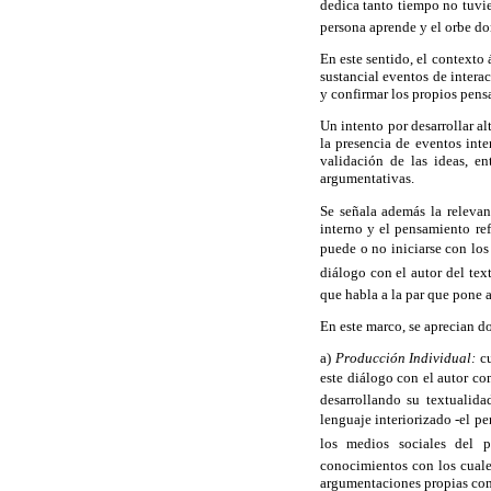
dedica tanto tiempo no tuvier
persona aprende y el orbe d
En este sentido, el contexto
sustancial eventos de intera
y confirmar los propios pens
Un intento por desarrollar al
la presencia de eventos inte
validación de las ideas, en
argumentativas.
Se señala además la relevan
interno y el pensamiento ref
puede o no iniciarse con los 
diálogo con el autor del te
que habla a la par que pone 
En este marco, se aprecian d
a)
Producción Individual:
cu
este diálogo con el autor 
desarrollando su
textualida
lenguaje interiorizado -el pe
los medios sociales del pe
conocimientos con los cuale
argumentaciones propias como