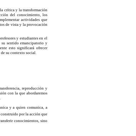
a crítica y la transformación
ucción del conocimiento, los
 implementar actividades que
tos de vista y la provocación
rofesores y estudiantes en el
o su sentido
emancipatorio
y
nte esto significará ofrecer
 de su contexto social.
ansferencia, reproducción y
isión con la que abordaremos
.
munica y a quien comunica, a
 construido por la acción que
ransferir conocimientos, sino