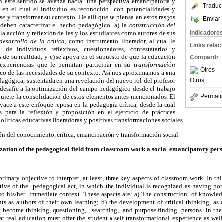
 En este sentido se avanza hacia una perspectiva
emancipatoria
y
Traduc
, en el cual el individuo es reconocido con potencialidades y
e y transformar su contexto. De allí que se piensa en estos rasgos
Enviar 
deben caracterizar el hecho pedagógico: a) la
construcción del
 la acción y reflexión de las y los estudiantes como autores de sus
Indicadore
desarrollo de la crítica,
como instrumento liberador, al cual le
Links rela
 de individuos reflexivos, cuestionadores, contestatarios y
s de su realidad; y c) se apoya en el supuesto de que la educación
Compartir
 experiencias que le permitan participar en su
transformación
Otros
rco de las necesidades de su contexto. Así nos aproximamos a una
dagógica, sustentada en una revelación del nuevo rol del profesor
Otros
 desafíe a la optimización del campo pedagógico desde el trabajo
equiere la consolidación de estos elementos antes
mencionados
.
El
Permali
ace a este enfoque reposa en la pedagogía crítica, desde la cual
s para la reflexión y proposición en el ejercicio de prácticas
líticas educativas liberadoras y positivas transformaciones sociales.
n del conocimiento, crítica, emancipación y transformación social
zation of the pedagogical field from classroom work a social emancipatory pers
 primary objective to interpret, at least, three key aspects of classroom work. In 
tive of
the pedagogical
act,
in which the individual is recognized as having pote
lso his/her immediate context. These aspects are: a) The construction of knowled
nts as authors of their own learning; b) the development of critical thinking, as 
 become thinking, questioning, , searching, and purpose finding persons in their
at real education must offer the student a
self transformational
experience as well