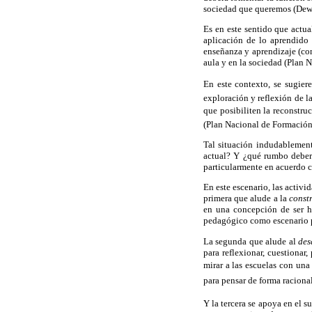
sociedad que queremos (Dewe
Es en este sentido que actu
aplicación de lo aprendido 
enseñanza y aprendizaje (con
aula y en la sociedad (Pla
En este contexto, se sugiere
exploración y reflexión de la
que posibiliten la reconstru
(Plan Nacional de Formació
Tal situación indudablemente
actual? Y ¿qué rumbo deberá
particularmente en acuerdo c
En este escenario, las activi
primera que alude a la
constr
en una concepción de ser 
pedagógico como escenario pa
La segunda que alude al
desa
para reflexionar, cuestionar
mirar a las escuelas con una
para pensar de forma racional
Y la tercera se apoya en el s