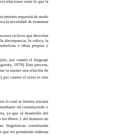
cer relaciones entre lo que la
onocimiento requerirá de modo
voca la necesidad de examinar
procesos cíclicos que desvelan
a discrepancia, la crítica, la
auténticas e ideas propias y
jeto, por cuanto el lenguaje
igotsky
, 1979). Este proceso,
diar es asumir una relación de
), por cuanto el texto es otro
con lo cual se intenta rescatar
estudiante irá construyendo y
ros, ya que el desarrollo del
 los libros- y del dominio de
es lingüísticas constituirán
 que les permitirán elaborar