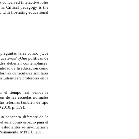
 conceived interactive roles
m. Critical pedagogy is the
d with liberating educational
;
preguntas tales como: ¿Qué
ducativos? ¿Qué políticas de
des deberían contemplarse?,
calidad de la educación como
formas curriculares similares
studiantes y profesores en la
en el tiempo; así, vemos la
ión de las escuelas normales
las reformas también de tipo
 2010, p. 159).
un concepto diferente
d
e la
 el aula como espacio para el
y estudiantes se involucran y
 Permanente, MPPEU, 2011
).