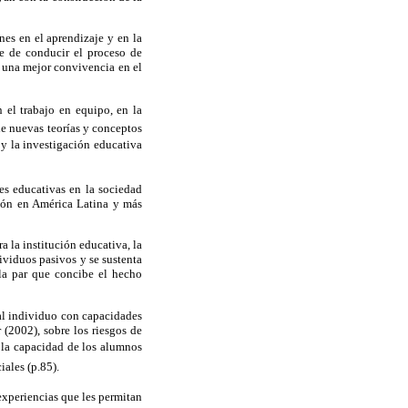
es en el aprendizaje y en la
se de conducir el proceso de
a una mejor convivencia en el
n el trabajo en equipo, en la
 de nuevas teorías y conceptos
y la investigación educativa
nes educativas en la sociedad
ción en América Latina y más
a la institución educativa, la
ividuos pasivos y se sustenta
la par que concibe el hecho
al individuo con capacidades
r
(2002), sobre los riesgos de
, la capacidad de los alumnos
ales (p.85).
 experiencias que les permitan