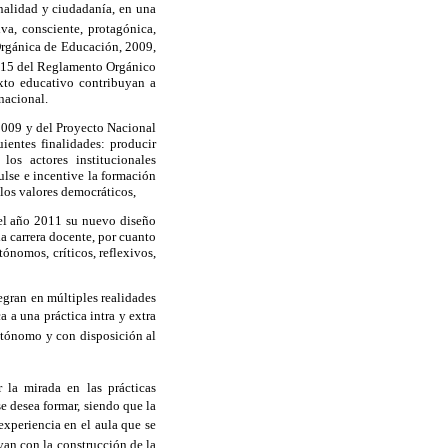
onalidad y ciudadanía, en una
va, consciente, protagónica,
rgánica de Educación, 2009,
lo 15 del Reglamento Orgánico
exto educativo contribuyan a
 nacional.
 2009 y del Proyecto Nacional
ientes finalidades: producir
 los actores institucionales
ulse e incentive la formación
los valores democráticos,
 el año 2011 su nuevo diseño
a carrera docente, por cuanto
autónomos
, críticos, reflexivos,
egran en múltiples realidades
a a una práctica
intra
y extra
autónomo y con disposición al
 la mirada en las prácticas
e desea formar, siendo que la
experiencia en el aula que se
an con la construcción de la