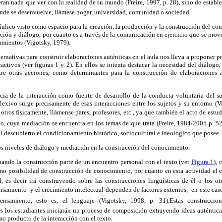
an nada que ver con la realidad de su mundo (Freire, 1997, p. 28), sino de estable
onde se desenvuelve, llámese hogar, universidad, comunidad o sociedad.
 áulico visto como espacio para la creación, la producción y la construcción del c
cción y diálogo, por cuanto es a través de la comunicación en ejercicio que se pro
amientos (
Vigotsky
, 1979).
ternativas para construir elaboraciones auténticas en el aula nos lleva a proponer 
ractivos (ver figuras
1 y 2
). En ellos se intenta destacar la necesidad del diálogo, l
tre otras acciones, como determinantes para la construcción de elaboraciones 
cia de la interacción como fuente de desarrollo de la conducta voluntaria del su
lexivo surge precisamente de esas interacciones entre los sujetos y su entorno (
V
otros físicamente, llámense pares, profesores, etc., ya que también el acto de estu
xto, cuya mediación se encuentra en los temas de
que
trata (Freire, 1984/2005 p. 52
al descubierto el condicionamiento histórico, sociocultural e ideológico que posee.
os niveles de diálogo y mediación en la construcción del conocimiento:
ando la construcción parte de un encuentro personal con el texto (ver
Figura 1
)
, 
como posibilidad de construcción de conocimiento, por cuanto en esta actividad el 
d
, es decir irá construyendo sobre las construcciones lingüísticas de él o los ot
nsamiento- y el crecimiento intelectual dependen de factores externos, -en este caso
nsamiento, esto es, el lenguaje (
Vigotsky
, 1998, p. 31).Estas construccion
s los estudiantes iniciarán un proceso de composición extrayendo ideas auténticas
 producto de la interacción con el texto.