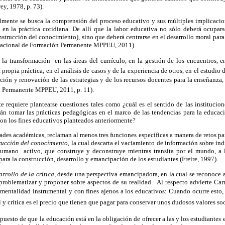
y, 1978, p. 73).
almente
se busca la comprensión del proceso educativo y sus múltiples implicacion
en la práctica cotidiana. De allí que la labor educativa no sólo deberá ocupar
strucción del conocimiento), sino que deberá centrarse en el desarrollo moral par
n Nacional de Formación Permanente MPPEU, 2011)
.
 la transformación en las áreas del currículo, en la gestión de los encuentros, e
 propia práctica, en el análisis de casos y de la experiencia de otros, en el estudio
cción y renovación de las estrategias y de los recursos docentes para la enseñanza, 
n Permanente MPPEU, 2011, p. 11).
 requiere plantearse cuestiones tales como ¿cuál es el sentido de las institucio
n tomar las prácticas pedagógicas en el marco de las tendencias para la educa
on los fines educativos planteados anteriormente?
dades académicas, reclaman al menos tres funciones específicas a manera de retos par
ucción del conocimiento
, la cual descarta el vaciamiento de información sobre ind
humano activo, que construye y
deconstruye
mientras transita por el mundo, a 
ra la construcción, desarrollo y emancipación de los estudiantes (Freire, 1997).
rrollo de la crítica,
desde una perspectiva emancipadora, en la cual se reconoce 
, problematizar y proponer sobre aspectos de su realidad. Al respecto advierte
Car
 mentalidad instrumental y con fines ajenos a los educativos: Cuando ocurre esto
 y crítica es el precio que tienen que pagar para conservar unos dudosos valores soci
upuesto de que la educación está en la obligación de ofrecer a las y los estudiantes