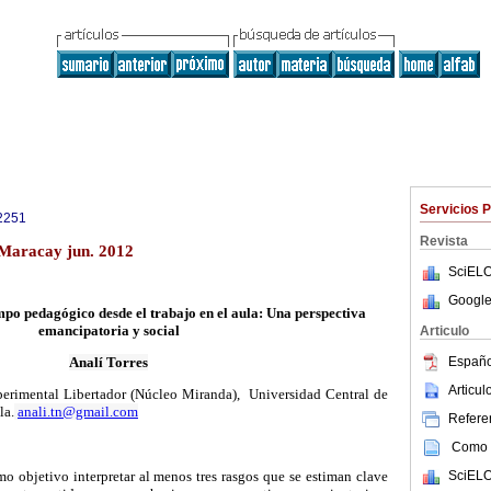
Servicios 
2251
Revista
 Maracay jun. 2012
SciELO
Google
po pedagógico desde el trabajo en el aula: Una perspectiva
emancipatoria y social
Articulo
Españo
Analí
Torres
Articu
erimental Libertador (Núcleo Miranda), Universidad Central de
la.
anali.tn@gmail.com
Referen
Como c
SciELO
mo objetivo interpretar al menos tres rasgos que se estiman clave