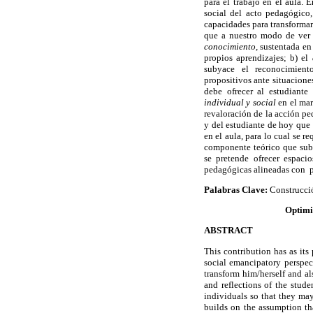
para el trabajo en el aula.
social del acto pedagógico
capacidades para transformars
que a nuestro modo de ver 
conocimiento
, sustentada en
propios aprendizajes; b) el
subyace el reconocimiento
propositivos ante situacione
debe ofrecer al estudiante
individual y social
en el ma
revaloración de la acción pe
y del estudiante de hoy que
en el aula, para lo cual se r
componente teórico que suby
se pretende ofrecer
espacio
pedagógicas alineadas con po
Palabras Clave:
Construcció
Optimi
ABSTRACT
This contribution has as its
social emancipatory perspec
transform him/herself and a
and reflections of the stude
individuals so that they may
builds on the assumption th