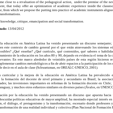
me close to a revaluation of the pedagogical action
, under
the premise of the new
t, that today offer an optimization of academic experience inside the classroo
ance, from which we propose the putting into practice of academic instruments aligne
transformations.
knowledge, critique, emancipation and social transformation.
tado:
13/04/2012
s la educación en América Latina ha venido presentando un discurso semejante
 en este contexto de cambio general por el que están atravesando los sistemas e
osibles? ¿Qué enseñar? ¿Qué currículo, qué contenidos, qué saberes o habilida
ramiento de la educación en los
años 80 y 90,
dejando en evidencia el tema de la 
levantes
. En este marco alrededor de
veintidós países de esta región hicieron re
mplementar cambios metodológicos a fin de abrir espacios a la participación de los e
e decir en el aula de clase (
Schwartzman
, en OREALC-UNESCO, 2001).
ón curricular y la mejora de la educación en América Latina ha prevalecido 
de la formación del docente
de nivel primario y secundario en Brasil; la asociac
dades; las inversiones importantes en reformas de la formación docente en Chile; 
Paraguay, y muchos otros esfuerzos similares en diversos países (Ávalos, en UNESCO
ción por la educación ha venido presentando un discurso que apuesta hacia 
 descuidar políticas educativas de mayor amplitud, ha mostrado especial interés en
xión, el diálogo, el protagonismo y la transformación; escenario donde profesores 
ansformación de una realidad individual y colectiva
(Plan Nacional de Formación