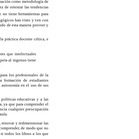
ormación como metodología de
ez de orientar las tendencias
e no tiene herramientas para
agógicos han visto y ven con
ndo de esta manera proveer y
a práctica docente crítica, e
res que intelectuales
upera al ingenuo tiene
para los profesionales de la
a formación de estudiantes
su autonomía en el uso de sus
 políticas educativas y a las
la, ya que para comprender el
uencia cualquier preocupación
aula.
, renovar y redimensionar las
or comprender, de modo que no
i todos los libros a los que