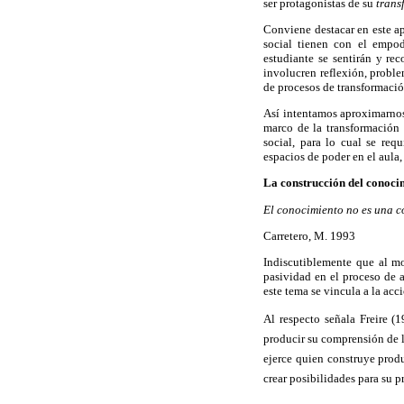
ser protagonistas de su
trans
Conviene destacar en este ap
social tienen con el empo
estudiante se sentirán y re
involucren reflexión, proble
de procesos de transformació
Así intentamos aproximarnos 
marco de la transformación
social, para lo cual se req
espacios de poder en el aula,
La construcción del conoci
El conocimiento no es una co
Carretero, M. 1993
Indiscutiblemente que al m
pasividad en el proceso de 
este tema se vincula a la ac
Al respecto señala Freire (
producir su comprensión de l
ejerce quien construye produ
crear posibilidades para su p