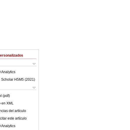
Personalizados
 Analytics
 Scholar H5M5 (
2021
)
l (pdf)
lo en XML
cias del artículo
itar este artículo
 Analytics