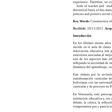
experience. Therefore, we co
both of teacher and studen
theoretical basis of this st
policies and positive social 
Key Words:
Construction of 
Recibido
:
19/11/2011
Acep
Introducción
En los últimos treinta año
sucede en el aula de clases
innovación educativa son p
estuvieron asociadas al mejo
uno de los aspectos más re
reflejando la necesidad de i
dinámica del aprendizaje, val
Este énfasis por la revisi
transformación curricular 
bolivianas con las universi
curricular y de procesos en 
En Venezuela, esta
preocupa
institución educativa y, sin
debate, la crítica, la refle
comprometen por y para la tr