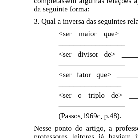
completassem algumas relações ap
da seguinte forma:
3. Qual a inversa das seguintes rel
<ser maior que> ___
__________________
<ser divisor de> ___
__________________
<ser fator que> ____
_________________
<ser o triplo de> __
__________________
(Passos,1969c, p.48).
Nesse ponto do artigo, a profess
professores leitores já haviam