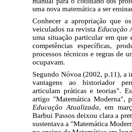
manual para o cotidiano dos prof
uma nova matemática a ser ensinad
Conhecer a apropriação que os 
veiculados na revista
Educação A
uma situação particular em que e
competências específicas, pr
processos técnicos e regras de u
ocupavam.
Segundo Nóvoa (2002, p.11), a i
vantagens ao historiador per
articulam práticas e teorias". E
artigo "Matemática Moderna", p
Educação Atualizada,
em març
Barbui Passos deixou clara a pret
sustentava a "Matemática Modern
no ensino da Matemática era long