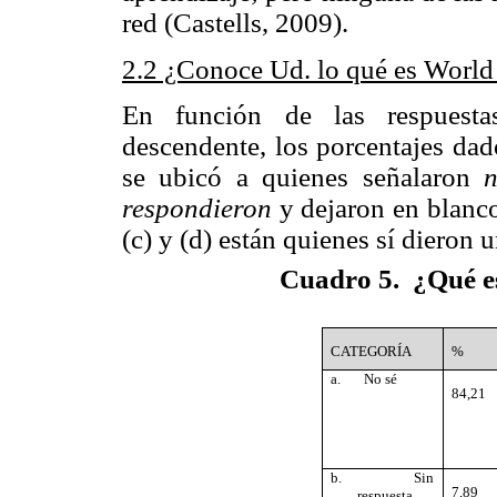
red (Castells, 2009).
2.2 ¿Conoce Ud. lo qué es Worl
En función de las respuesta
descendente, los porcentajes dad
se ubicó a quienes señalaron
n
respondieron
y dejaron en blanco 
(c) y (d) están quienes sí dieron 
Cuadro 5.
¿
Qué e
CATEGORÍA
%
a.
No sé
84,21
b.
Sin
7,89
respuesta