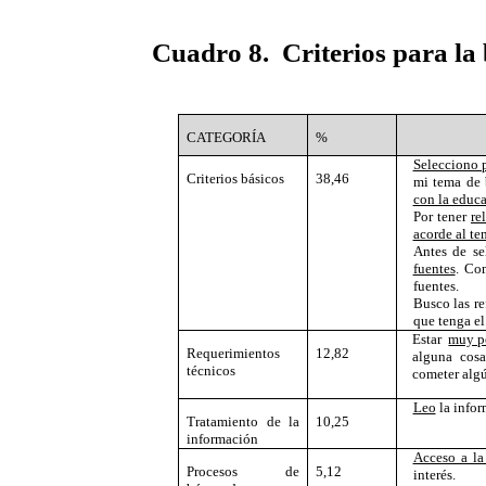
Cuadro 8.
Criterios para l
CATEGORÍA
%
Selecciono 
Criterios básicos
38,46
mi tema de 
con la educ
Por tener
re
acorde al te
Antes de se
fuentes
. Co
fuentes.
Busco las re
que tenga el
Estar
muy pe
Requerimientos
12,82
alguna cosa
técnicos
cometer algú
Leo
la info
Tratamiento de la
10,25
información
Acceso a la
Procesos de
5,12
interés.