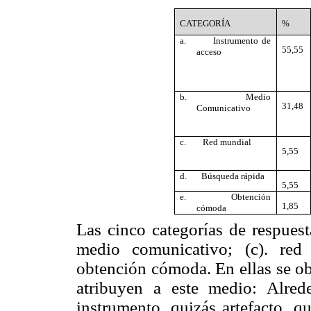
CATEGORÍA
%
a.
Instrumento de
55,55
acceso
b.
Medio
31,48
Comunicativo
c.
Red mundial
5,55
d.
Búsqueda rápida
5,55
e.
Obtención
1,85
cómoda
Las cinco categorías de respuest
medio comunicativo; (c). red
obtención cómoda. En ellas se ob
atribuyen a este medio: Alre
instrumento, quizás artefacto, q