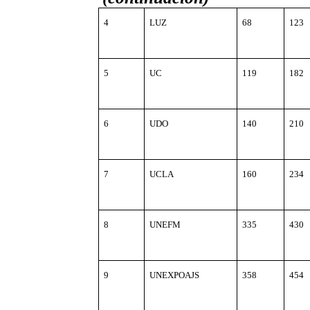
4
LUZ
68
123
5
UC
119
182
6
UDO
140
210
7
UCLA
160
234
8
UNEFM
335
430
9
UNEXPOAJS
358
454