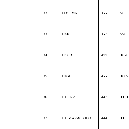
32
FDCFMN
855
985
33
UMC
867
998
34
UCCA
944
1078
35
UJGH
955
1089
36
IUTJNV
997
1131
37
IUTMARACAIBO
999
1133