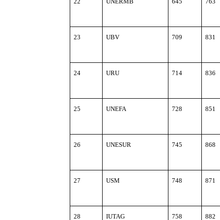
22
UNERMB
645
763
23
UBV
709
831
24
URU
714
836
25
UNEFA
728
851
26
UNESUR
745
868
27
USM
748
871
28
IUTAG
758
882