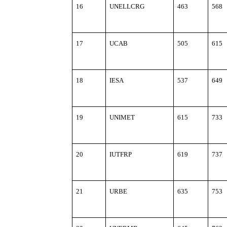
16
UNELLCRG
463
568
17
UCAB
505
615
18
IESA
537
649
19
UNIMET
615
733
20
IUTFRP
619
737
21
URBE
635
753