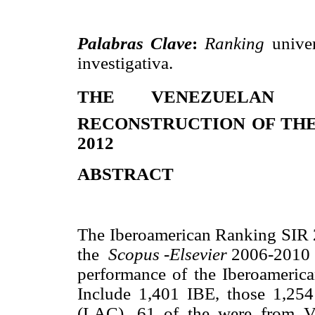
Palabras Clave
:
Ranking
univer
investigativa.
THE VENEZUELAN
RECONSTRUCTION OF THE
2012
ABSTRACT
The Iberoamerican Ranking SIR 2
the
Scopus
-
Elsevier
2006-2010 D
performance of the Iberoamerica
Include 1,401 IBE, those 1,25
(LAC), 61 of the were from Ve