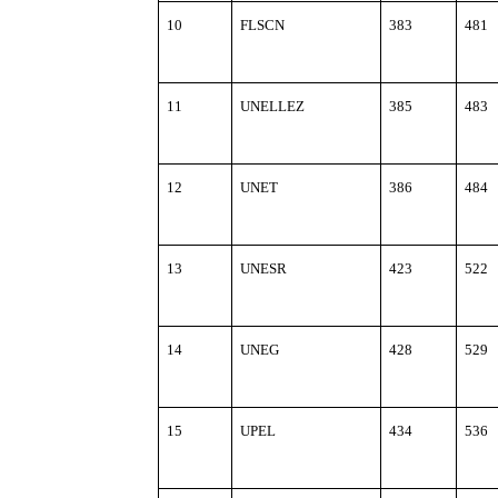
10
FLSCN
383
481
11
UNELLEZ
385
483
12
UNET
386
484
13
UNESR
423
522
14
UNEG
428
529
15
UPEL
434
536