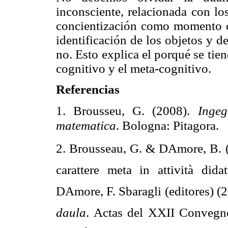
inconsciente, relacionada con lo
concientización como momento cla
identificación de los objetos y d
no. Esto explica el porqué se tie
cognitivo y el meta-cognitivo.
Referencias
1. Brousseu
, G. (2008).
Ingeg
matematica
.
Bologna
:
Pitagora
.
2. Brousseau
, G. &
DAmore
, B.
carattere
meta in
attività
didat
DAmore
, F.
Sbaragli
(editores) (
daula
. Actas del XXII
Convegn