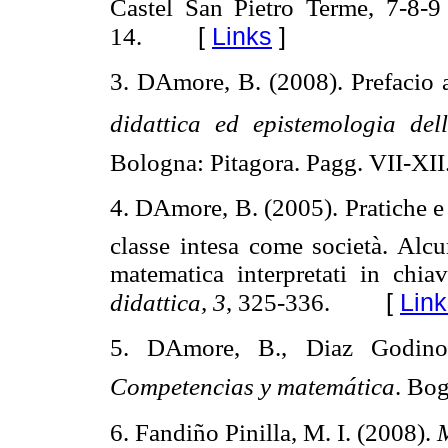
Castel
San Pietro
Terme
, 7-8-
[
Links
]
14.
3. DAmore
, B. (2008). Prefacio 
didattica
ed
epistemologia
del
Bologna
:
Pitagora
.
Pagg
. VII-XII
4. DAmore
, B. (2005).
Pratiche
classe
intesa
come
società
.
Alcu
matematica
interpretati
in
chiav
[
Link
didattica
,
3
, 325-336.
5. DAmore
, B.,
Diaz
Godino
Competencias y matemática
.
Bog
6. Fandiño
Pinilla, M. I. (2008).
M