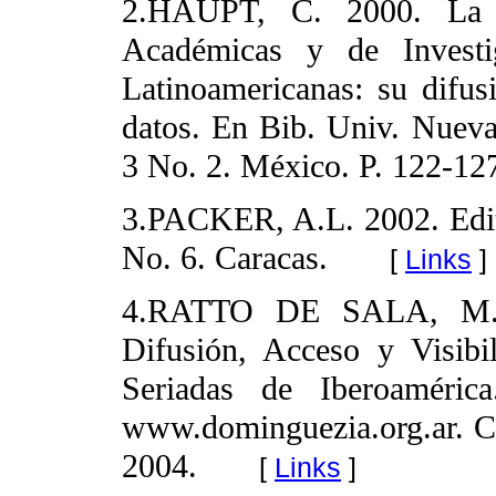
2.HAUPT, C. 2000. La 8
Académicas y de Invest
Latinoamericanas: su difu
datos. En Bib. Univ. Nueva
3 No. 2. México. P. 122-12
3.PACKER, A.L. 2002. Edi
No. 6. Caracas.
[
Links
]
4.RATTO DE SALA, M.
Difusión, Acceso y Visib
Seriadas de Iberoaméri
www.dominguezia.org.ar. Co
2004.
[
Links
]