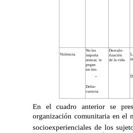
No les
Desvalo-
Violencia.
L
importa
rización
m
atracar, te
de la vida.
pegan
un tiro.
D
¯
Delin-
cuencia.
En el cuadro anterior se pre
organización comunitaria en el 
socioexperienciales de los sujet