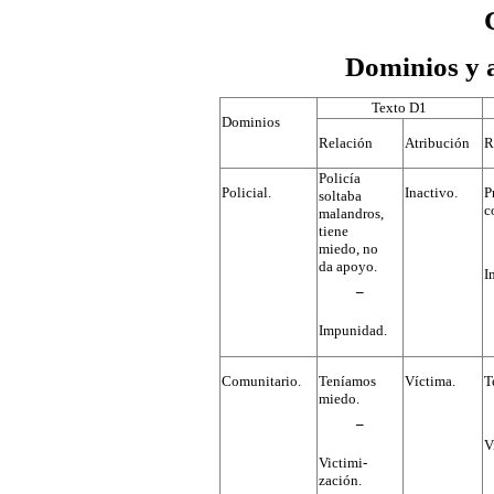
Dominios y a
Texto D1
Dominios
Relación
Atribución
R
Policía
Policial.
Inactivo.
P
soltaba
c
malandros,
tiene
miedo, no
da apoyo.
I
¯
Impunidad.
Comunitario.
Teníamos
Víctima.
T
miedo.
¯
V
Victimi-
zación.