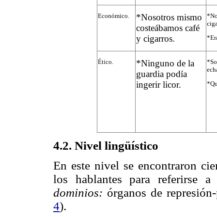
Económico.
*Nosotros mismo
*No 
cig
costeábamos café
y cigarros.
*Er
Ético.
*Ninguno de la
*So
ech
guardia podía
ingerir licor.
*Qu
4.2. Nivel lingüístico
En este nivel se encontraron cier
los hablantes para referirse a
dominios:
órganos de represión-
4
).