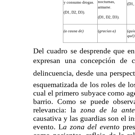
nocturnas,
y consumo drogas.
(D1,
armarse.
(D1, D2, D3).
(D1, D2, D3).
(a causa de)
(
gracias a)
(
qui
qué)
Del cuadro se desprende que en 
expresan una concepción de c
delincuencia, desde una perspect
esquematizada de los roles de lo
cual el primero subyace como age
barrio. Como se puede observa
relevancia: la
zona de la ante
causativa y las guardias son el 
evento. L
a zona del evento
pre