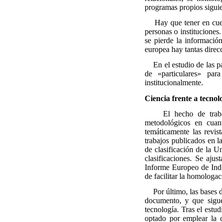
programas propios siguie
Hay que tener en cuenta
personas o instituciones.
se pierde la información
europea hay tantas direc
En el estudio de las pat
de «particulares» par
institucionalmente.
Ciencia frente a tecnol
El hecho de trabajar
metodológicos en cuanto
temáticamente las revist
trabajos publicados en 
de clasificación de la 
clasificaciones. Se ajus
Informe Europeo de Ind
de facilitar la homologa
Por último, las bases de
documento, y que sigue 
tecnología. Tras el estud
optado por emplear la c