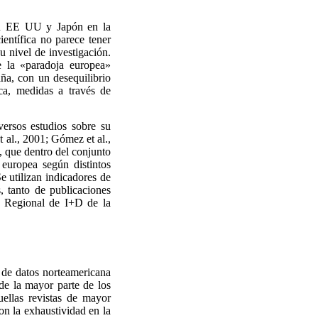
on EE UU y Japón en la
ientífica no parece tener
u nivel de investigación.
e la «paradoja europea»
a, con un desequilibrio
ica, medidas a través de
rsos estudios sobre su
t al., 2001; Gómez et al.,
, que dentro del conjunto
europea según distintos
 utilizan indicadores de
, tanto de publicaciones
ma Regional de I+D de la
.
e de datos norteamericana
de la mayor parte de los
quellas revistas de mayor
on la exhaustividad en la