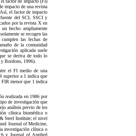
el factor de impacto (FI)
 de impacto de una revista
 Así, el factor de impacto
s fuente del SCI, SSCI y
icados por la revista X en
es un hecho ampliamente
o solamente se recogen las
o cumplen las fechas de
 tamaño de la comunidad
estigación aplicada suele
 que se deriva de todo lo
z y Bordons, 1996).
ntre el FI medio de una
R superior a 1 indica que
Un FIR menor que 1 indica
ión realizada en 1986 por
tipo de investigación que
ejo análisis previo de los
ción clínica biomédica o
Steel Institute; el nivel
land Journal of Medicine,
 investigación clínica o
rch y Journal of Applied