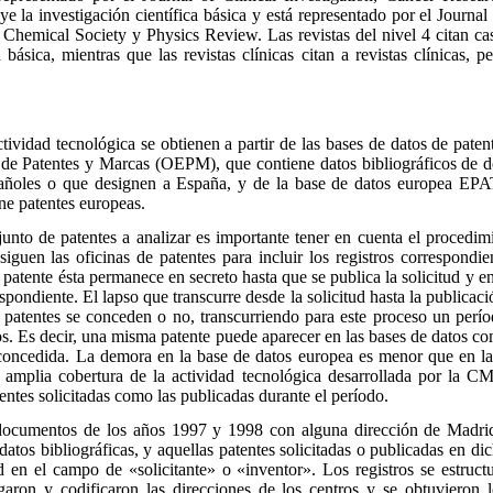
ye la investigación científica básica y está representado por el Journa
Chemical Society y Physics Review. Las revistas del nivel 4 citan ca
 básica, mientras que las revistas clínicas citan a revistas clínicas, 
vidad tecnológica se obtienen a partir de las bases de datos de pat
 de Patentes y Marcas (OEPM), que contiene datos bibliográficos de 
pañoles o que designen a España, y de la base de datos europea EPA
ne patentes europeas.
nto de patentes a analizar es importante tener en cuenta el procedimi
siguen las oficinas de patentes para incluir los registros correspondie
na patente ésta permanece en secreto hasta que se publica la solicitud y
spondiente. El lapso que transcurre desde la solicitud hasta la publica
s patentes se conceden o no, transcurriendo para este proceso un perí
ños. Es decir, una misma patente puede aparecer en las bases de datos co
oncedida. La demora en la base de datos europea es menor que en la
 amplia cobertura de la actividad tecnológica desarrollada por la CM
entes solicitadas como las publicadas durante el período.
cumentos de los años 1997 y 1998 con alguna dirección de Madrid
datos bibliográficas, y aquellas patentes solicitadas o publicadas en d
 en el campo de «solicitante» o «inventor». Los registros se estruct
garon y codificaron las direcciones de los centros y se obtuvieron 