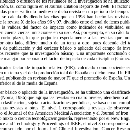
lidad o difusión de los resultados de la investigación se ha utilizado 
ación, tal como figura en el Journal Citation Reports de 1998. El factor
bidas por el «artículo medio» de dicha revista en un período de tiempo.
 se calcula dividiendo las citas que en 1998 han hecho las revista
la revista X de los años 96 y 97, dividido entre el total de ítems publ
la validez del factor de impacto como indicador de visibilidad 
n cuenta ciertas limitaciones en su uso. Así, por ejemplo, en su cálcul
 corto plazo, lo que perjudica especialmente a las revistas que n
 Por otro lado, difiere mucho de un tema a otro, pues depende del
os de publicación y del carácter básico o aplicado del campo (la inv
nos reciente que la investigación básica). Una importante conclusión
 de manejar por separado el factor de impacto de cada disciplina (Góme
dor factor de impacto relativo (FIR), calculado como cociente e
en un tema y el de la producción total de España en dicho tema. Un FI
 está publicando en revistas de mayor FI que el promedio de España. 
inferior al de la media de España.
r básico o aplicado de la investigación, se ha utilizado una clasificac
Noma, 1986) que agrupa las revistas en cuatro niveles, atendiendo al 
a clasificación, sujeta a actualizaciones periódicas, se basa en un compl
unas revistas a otras. El nivel 1 corresponde a revistas de observa
o el Journal of the American Medical Association y el Journal of Iron & 
co mixto o ciencia tecnológica/ingeniería, representado por el New Eng
nce and Technology y Proceedings of IEEE; el nivel 3 corresponde a la
 representado por el Journal of Clinical Investigation, Cancer Resea