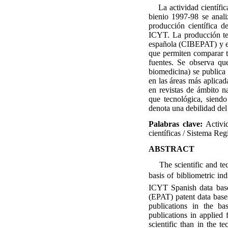
La actividad científic
bienio 1997-98 se anali
producción científica d
ICYT. La producción tec
española (CIBEPAT) y e
que permiten comparar t
fuentes. Se observa que
biomedicina) se publica 
en las áreas más aplicad
en revistas de ámbito n
que tecnológica, siendo
denota una debilidad del 
Palabras clave:
Activid
científicas / Sistema Re
ABSTRACT
The scientific and tec
basis of bibliometric in
ICYT Spanish data base
(EPAT) patent data bases
publications in the ba
publications in applied 
scientific than in the 