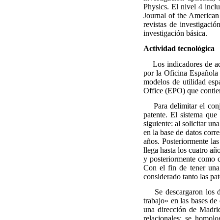
Physics. El nivel 4 inclu
Journal of the American 
revistas de investigación
investigación básica.
Actividad tecnológica
Los indicadores de acti
por la Oficina Española
modelos de utilidad es
Office (EPO) que contie
Para delimitar el conju
patente. El sistema que 
siguiente: al solicitar u
en la base de datos corre
años. Posteriormente la
llega hasta los cuatro a
y posteriormente como c
Con el fin de tener una
considerado tanto las pat
Se descargaron los do
trabajo» en las bases de 
una dirección de Madrid
relacionales; se homolo