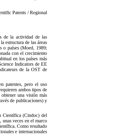
entific Patents / Regional
 de la actividad de las
la estructura de las áreas
nes o países (Moed, 1989;
ionada con el crecimiento
habitual en los países más
 Science Indicators de EE
dicateurs de la OST de
n patentes, pero el uso
 requieren ambos tipos de
n obtener una visión más
través de publicaciones) y
Científica (Cindoc) del
a, unas veces en el marco
científica. Como resultado
ionales e internacionales