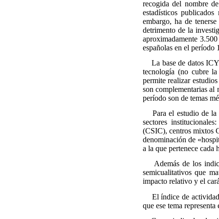
recogida del nombre de 
estadísticos publicados
embargo, ha de tenerse 
detrimento de la investi
aproximadamente 3.500 r
españolas en el período 
La base de datos ICYT r
tecnología (no cubre la
permite realizar estudio
son complementarias al no
período son de temas mé
Para el estudio de la ac
sectores institucionales
(CSIC), centros mixtos C
denominación de «hospita
a la que pertenece cada h
Además de los indicador
semicualitativos que mat
impacto relativo y el car
El índice de actividad 
que ese tema representa