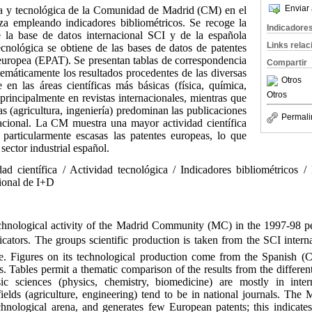
Enviar 
a y tecnológica de la Comunidad de Madrid (CM) en el
za empleando indicadores bibliométricos. Se recoge la
Indicadore
e la base de datos internacional SCI y de la española
Links rela
nológica se obtiene de las bases de datos de patentes
uropea (EPAT). Se presentan tablas de correspondencia
Compartir
emáticamente los resultados procedentes de las diversas
Otros
 en las áreas científicas más básicas (física, química,
Otros
principalmente en revistas internacionales, mientras que
as (agricultura, ingeniería) predominan las publicaciones
Permali
acional. La CM muestra una mayor actividad científica
 particularmente escasas las patentes europeas, lo que
sector industrial español.
ad científica / Actividad tecnológica / Indicadores bibliométricos / 
gional de I+D
hnological activity of the Madrid Community (MC) in the 1997-98 pe
dicators. The groups scientific production is taken from the SCI intern
. Figures on its technological production come from the Spanish
. Tables permit a thematic comparison of the results from the different 
sic sciences (physics, chemistry, biomedicine) are mostly in intern
fields (agriculture, engineering) tend to be in national journals. The
technological arena, and generates few European patents; this indicat